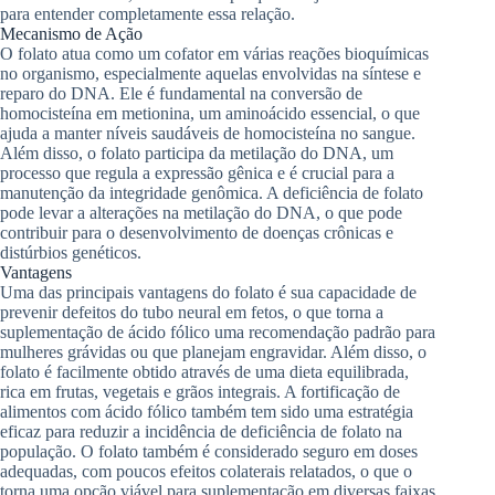
para entender completamente essa relação.
Mecanismo de Ação
O folato atua como um cofator em várias reações bioquímicas
no organismo, especialmente aquelas envolvidas na síntese e
reparo do DNA. Ele é fundamental na conversão de
homocisteína em metionina, um aminoácido essencial, o que
ajuda a manter níveis saudáveis de homocisteína no sangue.
Além disso, o folato participa da metilação do DNA, um
processo que regula a expressão gênica e é crucial para a
manutenção da integridade genômica. A deficiência de folato
pode levar a alterações na metilação do DNA, o que pode
contribuir para o desenvolvimento de doenças crônicas e
distúrbios genéticos.
Vantagens
Uma das principais vantagens do folato é sua capacidade de
prevenir defeitos do tubo neural em fetos, o que torna a
suplementação de ácido fólico uma recomendação padrão para
mulheres grávidas ou que planejam engravidar. Além disso, o
folato é facilmente obtido através de uma dieta equilibrada,
rica em frutas, vegetais e grãos integrais. A fortificação de
alimentos com ácido fólico também tem sido uma estratégia
eficaz para reduzir a incidência de deficiência de folato na
população. O folato também é considerado seguro em doses
adequadas, com poucos efeitos colaterais relatados, o que o
torna uma opção viável para suplementação em diversas faixas