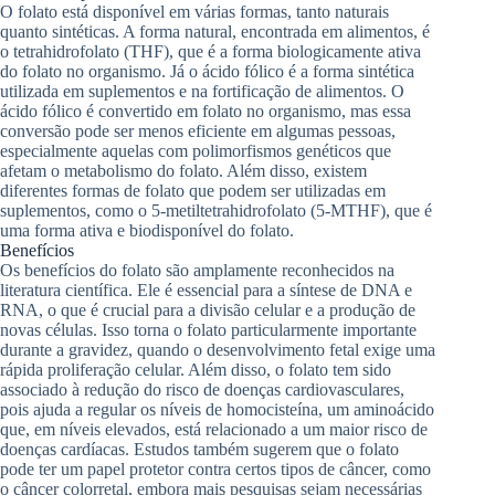
O folato está disponível em várias formas, tanto naturais
quanto sintéticas. A forma natural, encontrada em alimentos, é
o tetrahidrofolato (THF), que é a forma biologicamente ativa
do folato no organismo. Já o ácido fólico é a forma sintética
utilizada em suplementos e na fortificação de alimentos. O
ácido fólico é convertido em folato no organismo, mas essa
conversão pode ser menos eficiente em algumas pessoas,
especialmente aquelas com polimorfismos genéticos que
afetam o metabolismo do folato. Além disso, existem
diferentes formas de folato que podem ser utilizadas em
suplementos, como o 5-metiltetrahidrofolato (5-MTHF), que é
uma forma ativa e biodisponível do folato.
Benefícios
Os benefícios do folato são amplamente reconhecidos na
literatura científica. Ele é essencial para a síntese de DNA e
RNA, o que é crucial para a divisão celular e a produção de
novas células. Isso torna o folato particularmente importante
durante a gravidez, quando o desenvolvimento fetal exige uma
rápida proliferação celular. Além disso, o folato tem sido
associado à redução do risco de doenças cardiovasculares,
pois ajuda a regular os níveis de homocisteína, um aminoácido
que, em níveis elevados, está relacionado a um maior risco de
doenças cardíacas. Estudos também sugerem que o folato
pode ter um papel protetor contra certos tipos de câncer, como
o câncer colorretal, embora mais pesquisas sejam necessárias