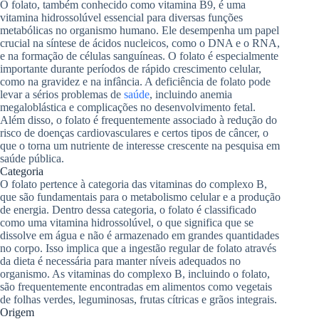
O folato, também conhecido como vitamina B9, é uma
vitamina hidrossolúvel essencial para diversas funções
metabólicas no organismo humano. Ele desempenha um papel
crucial na síntese de ácidos nucleicos, como o DNA e o RNA,
e na formação de células sanguíneas. O folato é especialmente
importante durante períodos de rápido crescimento celular,
como na gravidez e na infância. A deficiência de folato pode
levar a sérios problemas de
saúde
, incluindo anemia
megaloblástica e complicações no desenvolvimento fetal.
Além disso, o folato é frequentemente associado à redução do
risco de doenças cardiovasculares e certos tipos de câncer, o
que o torna um nutriente de interesse crescente na pesquisa em
saúde pública.
Categoria
O folato pertence à categoria das vitaminas do complexo B,
que são fundamentais para o metabolismo celular e a produção
de energia. Dentro dessa categoria, o folato é classificado
como uma vitamina hidrossolúvel, o que significa que se
dissolve em água e não é armazenado em grandes quantidades
no corpo. Isso implica que a ingestão regular de folato através
da dieta é necessária para manter níveis adequados no
organismo. As vitaminas do complexo B, incluindo o folato,
são frequentemente encontradas em alimentos como vegetais
de folhas verdes, leguminosas, frutas cítricas e grãos integrais.
Origem