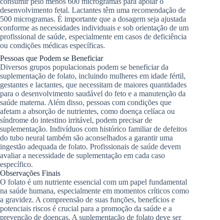
consumir pelo menos 600 microgramas para apoiar o
desenvolvimento fetal. Lactantes têm uma recomendação de
500 microgramas. É importante que a dosagem seja ajustada
conforme as necessidades individuais e sob orientação de um
profissional de saúde, especialmente em casos de deficiência
ou condições médicas específicas.
Pessoas que Podem se Beneficiar
Diversos grupos populacionais podem se beneficiar da
suplementação de folato, incluindo mulheres em idade fértil,
gestantes e lactantes, que necessitam de maiores quantidades
para o desenvolvimento saudável do feto e a manutenção da
saúde materna. Além disso, pessoas com condições que
afetam a absorção de nutrientes, como doença celíaca ou
síndrome do intestino irritável, podem precisar de
suplementação. Indivíduos com histórico familiar de defeitos
do tubo neural também são aconselhados a garantir uma
ingestão adequada de folato. Profissionais de saúde devem
avaliar a necessidade de suplementação em cada caso
específico.
Observações Finais
O folato é um nutriente essencial com um papel fundamental
na saúde humana, especialmente em momentos críticos como
a gravidez. A compreensão de suas funções, benefícios e
potenciais riscos é crucial para a promoção da saúde e a
prevenção de doenças. A suplementação de folato deve ser