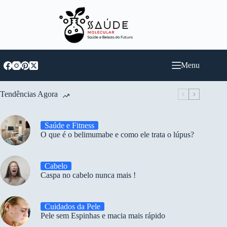
Pular
para
o
conteúdo
Menu
Tendências Agora
Saúde e Fitness
O que é o belimumabe e como ele trata o lúpus?
Cabelo
Caspa no cabelo nunca mais !
Cuidados da Pele
Pele sem Espinhas e macia mais rápido