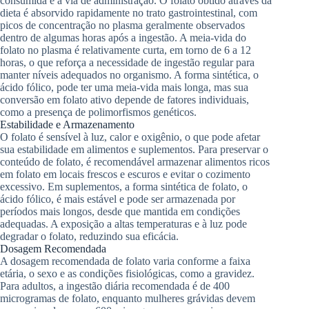
consumida e a via de administração. O folato obtido através da
dieta é absorvido rapidamente no trato gastrointestinal, com
picos de concentração no plasma geralmente observados
dentro de algumas horas após a ingestão. A meia-vida do
folato no plasma é relativamente curta, em torno de 6 a 12
horas, o que reforça a necessidade de ingestão regular para
manter níveis adequados no organismo. A forma sintética, o
ácido fólico, pode ter uma meia-vida mais longa, mas sua
conversão em folato ativo depende de fatores individuais,
como a presença de polimorfismos genéticos.
Estabilidade e Armazenamento
O folato é sensível à luz, calor e oxigênio, o que pode afetar
sua estabilidade em alimentos e suplementos. Para preservar o
conteúdo de folato, é recomendável armazenar alimentos ricos
em folato em locais frescos e escuros e evitar o cozimento
excessivo. Em suplementos, a forma sintética de folato, o
ácido fólico, é mais estável e pode ser armazenada por
períodos mais longos, desde que mantida em condições
adequadas. A exposição a altas temperaturas e à luz pode
degradar o folato, reduzindo sua eficácia.
Dosagem Recomendada
A dosagem recomendada de folato varia conforme a faixa
etária, o sexo e as condições fisiológicas, como a gravidez.
Para adultos, a ingestão diária recomendada é de 400
microgramas de folato, enquanto mulheres grávidas devem