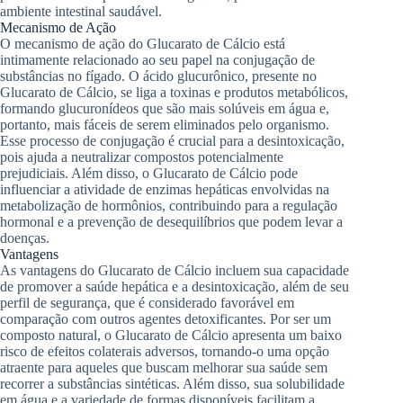
ambiente intestinal saudável.
Mecanismo de Ação
O mecanismo de ação do Glucarato de Cálcio está
intimamente relacionado ao seu papel na conjugação de
substâncias no fígado. O ácido glucurônico, presente no
Glucarato de Cálcio, se liga a toxinas e produtos metabólicos,
formando glucuronídeos que são mais solúveis em água e,
portanto, mais fáceis de serem eliminados pelo organismo.
Esse processo de conjugação é crucial para a desintoxicação,
pois ajuda a neutralizar compostos potencialmente
prejudiciais. Além disso, o Glucarato de Cálcio pode
influenciar a atividade de enzimas hepáticas envolvidas na
metabolização de hormônios, contribuindo para a regulação
hormonal e a prevenção de desequilíbrios que podem levar a
doenças.
Vantagens
As vantagens do Glucarato de Cálcio incluem sua capacidade
de promover a saúde hepática e a desintoxicação, além de seu
perfil de segurança, que é considerado favorável em
comparação com outros agentes detoxificantes. Por ser um
composto natural, o Glucarato de Cálcio apresenta um baixo
risco de efeitos colaterais adversos, tornando-o uma opção
atraente para aqueles que buscam melhorar sua saúde sem
recorrer a substâncias sintéticas. Além disso, sua solubilidade
em água e a variedade de formas disponíveis facilitam a