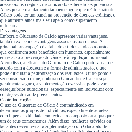
adesão ao uso regular, maximizando os benefícios potenciais.
A pesquisa em andamento também sugere que o Glucarato de
Cálcio pode ter um papel na prevenção de doenças crônicas, o
que aumenta ainda mais seu apelo como suplemento
nutricional.
Desvantagens
Embora o Glucarato de Cálcio apresente várias vantagens,
também existem desvantagens associadas ao seu uso. A
principal preocupação é a falta de estudos clínicos robustos
que confirmem seus benefícios em humanos, especialmente
em relação à prevenção do câncer e à regulação hormonal.
Além disso, a eficácia do Glucarato de Cálcio pode variar de
acordo com a dosagem e a forma de administração, o que
pode dificultar a padronização dos resultados. Outro ponto a
ser considerado é que, embora o Glucarato de Cálcio seja
geralmente seguro, a suplementação excessiva pode levar a
desequilíbrios nutricionais, especialmente em indivíduos com
condições de saúde preexistentes.
Contraindicações
O uso de Glucarato de Cálcio é contraindicado em
determinados grupos de indivíduos, especialmente aqueles
com hipersensibilidade conhecida ao composto ou a qualquer
um de seus componentes. Além disso, mulheres grávidas ou
lactantes devem evitar a suplementação com Glucarato de
Cálcio, uma vez que não há evidências suficientes sobre sua