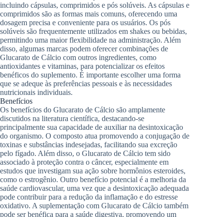
incluindo cápsulas, comprimidos e pós solúveis. As cápsulas e
comprimidos são as formas mais comuns, oferecendo uma
dosagem precisa e conveniente para os usuários. Os pós
solúveis são frequentemente utilizados em shakes ou bebidas,
permitindo uma maior flexibilidade na administração. Além
disso, algumas marcas podem oferecer combinações de
Glucarato de Cálcio com outros ingredientes, como
antioxidantes e vitaminas, para potencializar os efeitos
benéficos do suplemento. É importante escolher uma forma
que se adeque às preferências pessoais e às necessidades
nutricionais individuais.
Benefícios
Os benefícios do Glucarato de Cálcio são amplamente
discutidos na literatura científica, destacando-se
principalmente sua capacidade de auxiliar na desintoxicação
do organismo. O composto atua promovendo a conjugação de
toxinas e substâncias indesejadas, facilitando sua excreção
pelo fígado. Além disso, o Glucarato de Cálcio tem sido
associado à proteção contra o câncer, especialmente em
estudos que investigam sua ação sobre hormônios esteroides,
como o estrogênio. Outro benefício potencial é a melhoria da
saúde cardiovascular, uma vez que a desintoxicação adequada
pode contribuir para a redução da inflamação e do estresse
oxidativo. A suplementação com Glucarato de Cálcio também
pode ser benéfica para a saúde digestiva, promovendo um