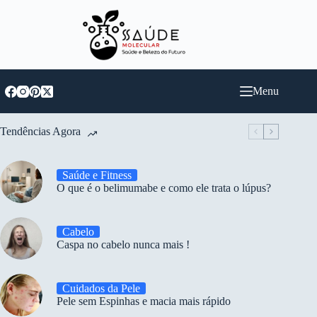
Pular
para
o
conteúdo
Menu
Tendências Agora
Saúde e Fitness
O que é o belimumabe e como ele trata o lúpus?
Cabelo
Caspa no cabelo nunca mais !
Cuidados da Pele
Pele sem Espinhas e macia mais rápido