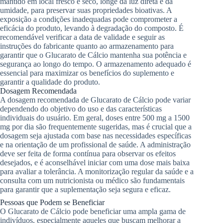
mantido em local fresco e seco, longe da luz direta e da
umidade, para preservar suas propriedades bioativas. A
exposição a condições inadequadas pode comprometer a
eficácia do produto, levando à degradação do composto. É
recomendável verificar a data de validade e seguir as
instruções do fabricante quanto ao armazenamento para
garantir que o Glucarato de Cálcio mantenha sua potência e
segurança ao longo do tempo. O armazenamento adequado é
essencial para maximizar os benefícios do suplemento e
garantir a qualidade do produto.
Dosagem Recomendada
A dosagem recomendada de Glucarato de Cálcio pode variar
dependendo do objetivo do uso e das características
individuais do usuário. Em geral, doses entre 500 mg a 1500
mg por dia são frequentemente sugeridas, mas é crucial que a
dosagem seja ajustada com base nas necessidades específicas
e na orientação de um profissional de saúde. A administração
deve ser feita de forma contínua para observar os efeitos
desejados, e é aconselhável iniciar com uma dose mais baixa
para avaliar a tolerância. A monitorização regular da saúde e a
consulta com um nutricionista ou médico são fundamentais
para garantir que a suplementação seja segura e eficaz.
Pessoas que Podem se Beneficiar
O Glucarato de Cálcio pode beneficiar uma ampla gama de
indivíduos, especialmente aqueles que buscam melhorar a