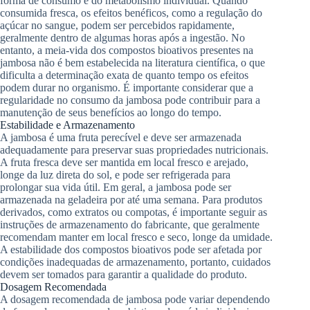
forma de consumo e do metabolismo individual. Quando
consumida fresca, os efeitos benéficos, como a regulação do
açúcar no sangue, podem ser percebidos rapidamente,
geralmente dentro de algumas horas após a ingestão. No
entanto, a meia-vida dos compostos bioativos presentes na
jambosa não é bem estabelecida na literatura científica, o que
dificulta a determinação exata de quanto tempo os efeitos
podem durar no organismo. É importante considerar que a
regularidade no consumo da jambosa pode contribuir para a
manutenção de seus benefícios ao longo do tempo.
Estabilidade e Armazenamento
A jambosa é uma fruta perecível e deve ser armazenada
adequadamente para preservar suas propriedades nutricionais.
A fruta fresca deve ser mantida em local fresco e arejado,
longe da luz direta do sol, e pode ser refrigerada para
prolongar sua vida útil. Em geral, a jambosa pode ser
armazenada na geladeira por até uma semana. Para produtos
derivados, como extratos ou compotas, é importante seguir as
instruções de armazenamento do fabricante, que geralmente
recomendam manter em local fresco e seco, longe da umidade.
A estabilidade dos compostos bioativos pode ser afetada por
condições inadequadas de armazenamento, portanto, cuidados
devem ser tomados para garantir a qualidade do produto.
Dosagem Recomendada
A dosagem recomendada de jambosa pode variar dependendo