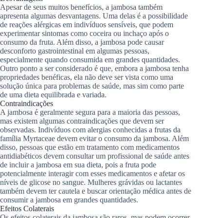
Apesar de seus muitos benefícios, a jambosa também
apresenta algumas desvantagens. Uma delas é a possibilidade
de reações alérgicas em indivíduos sensíveis, que podem
experimentar sintomas como coceira ou inchaço após o
consumo da fruta. Além disso, a jambosa pode causar
desconforto gastrointestinal em algumas pessoas,
especialmente quando consumida em grandes quantidades.
Outro ponto a ser considerado é que, embora a jambosa tenha
propriedades benéficas, ela não deve ser vista como uma
solução única para problemas de saúde, mas sim como parte
de uma dieta equilibrada e variada.
Contraindicações
A jambosa é geralmente segura para a maioria das pessoas,
mas existem algumas contraindicações que devem ser
observadas. Indivíduos com alergias conhecidas a frutas da
família Myrtaceae devem evitar o consumo da jambosa. Além
disso, pessoas que estão em tratamento com medicamentos
antidiabéticos devem consultar um profissional de saúde antes
de incluir a jambosa em sua dieta, pois a fruta pode
potencialmente interagir com esses medicamentos e afetar os
níveis de glicose no sangue. Mulheres grávidas ou lactantes
também devem ter cautela e buscar orientação médica antes de
consumir a jambosa em grandes quantidades.
Efeitos Colaterais
Os efeitos colaterais da jambosa são raros, mas podem ocorrer