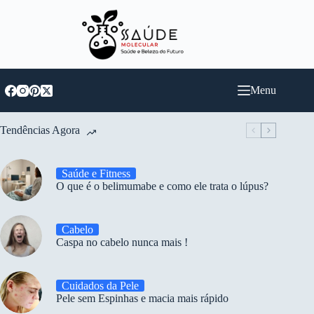
Pular
para
o
conteúdo
Menu
Tendências Agora
Saúde e Fitness
O que é o belimumabe e como ele trata o lúpus?
Cabelo
Caspa no cabelo nunca mais !
Cuidados da Pele
Pele sem Espinhas e macia mais rápido