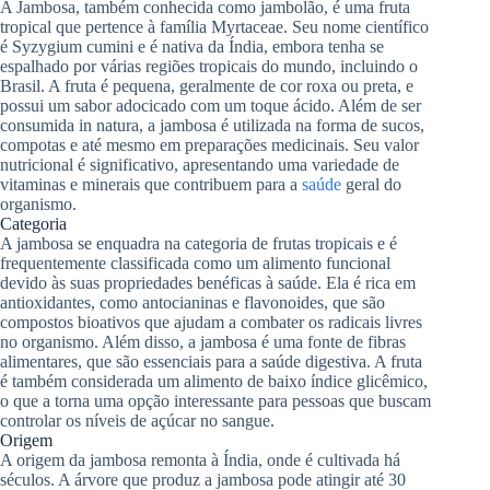
A Jambosa, também conhecida como jambolão, é uma fruta
tropical que pertence à família Myrtaceae. Seu nome científico
é Syzygium cumini e é nativa da Índia, embora tenha se
espalhado por várias regiões tropicais do mundo, incluindo o
Brasil. A fruta é pequena, geralmente de cor roxa ou preta, e
possui um sabor adocicado com um toque ácido. Além de ser
consumida in natura, a jambosa é utilizada na forma de sucos,
compotas e até mesmo em preparações medicinais. Seu valor
nutricional é significativo, apresentando uma variedade de
vitaminas e minerais que contribuem para a
saúde
geral do
organismo.
Categoria
A jambosa se enquadra na categoria de frutas tropicais e é
frequentemente classificada como um alimento funcional
devido às suas propriedades benéficas à saúde. Ela é rica em
antioxidantes, como antocianinas e flavonoides, que são
compostos bioativos que ajudam a combater os radicais livres
no organismo. Além disso, a jambosa é uma fonte de fibras
alimentares, que são essenciais para a saúde digestiva. A fruta
é também considerada um alimento de baixo índice glicêmico,
o que a torna uma opção interessante para pessoas que buscam
controlar os níveis de açúcar no sangue.
Origem
A origem da jambosa remonta à Índia, onde é cultivada há
séculos. A árvore que produz a jambosa pode atingir até 30