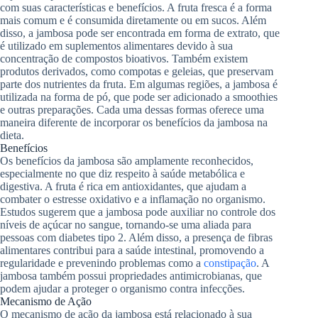
com suas características e benefícios. A fruta fresca é a forma
mais comum e é consumida diretamente ou em sucos. Além
disso, a jambosa pode ser encontrada em forma de extrato, que
é utilizado em suplementos alimentares devido à sua
concentração de compostos bioativos. Também existem
produtos derivados, como compotas e geleias, que preservam
parte dos nutrientes da fruta. Em algumas regiões, a jambosa é
utilizada na forma de pó, que pode ser adicionado a smoothies
e outras preparações. Cada uma dessas formas oferece uma
maneira diferente de incorporar os benefícios da jambosa na
dieta.
Benefícios
Os benefícios da jambosa são amplamente reconhecidos,
especialmente no que diz respeito à saúde metabólica e
digestiva. A fruta é rica em antioxidantes, que ajudam a
combater o estresse oxidativo e a inflamação no organismo.
Estudos sugerem que a jambosa pode auxiliar no controle dos
níveis de açúcar no sangue, tornando-se uma aliada para
pessoas com diabetes tipo 2. Além disso, a presença de fibras
alimentares contribui para a saúde intestinal, promovendo a
regularidade e prevenindo problemas como a
constipação
. A
jambosa também possui propriedades antimicrobianas, que
podem ajudar a proteger o organismo contra infecções.
Mecanismo de Ação
O mecanismo de ação da jambosa está relacionado à sua