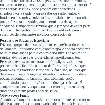
da forma de consumo e dos objetivos de saúde individuais.
Para a fruta fresca, uma porção de 100 a 150 gramas por dia é
considerada segura e pode proporcionar benefícios
significativos à saúde. Para extratos ou suplementos, é
fundamental seguir as orientações do fabricante ou consultar
um profissional de saúde para determinar a dosagem
adequada. É importante lembrar que a jambosa deve ser parte
de uma dieta equilibrada e não deve ser utilizada como
substituto de tratamentos médicos convencionais.
Pessoas que Podem se Beneficiar
Diversos grupos de pessoas podem se beneficiar do consumo
de jambosa. Indivíduos com diabetes tipo 2 podem encontrar
na fruta uma aliada para o controle dos níveis de açúcar no
sangue, devido às suas propriedades hipoglicemiantes.
Pessoas que buscam melhorar a saúde digestiva também
podem se beneficiar do alto teor de fibras da jambosa, que
promove a regularidade intestinal. Além disso, aqueles que
desejam aumentar a ingestão de antioxidantes em sua dieta
podem encontrar na jambosa uma excelente opção,
contribuindo para a proteção contra doenças crônicas. É
sempre recomendável que qualquer mudança na dieta seja
discutida com um profissional de saúde.
Observações Finais
A jambosa é uma fruta tropical rica em nutrientes e compostos
bioativos que oferecem uma variedade de benefícios à saúde.