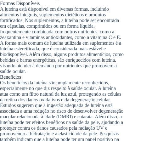
Formas Disponíveis
A luteína está disponível em diversas formas, incluindo
alimentos integrais, suplementos dietéticos e produtos
fortificados. Nos suplementos, a luteína pode ser encontrada
em cápsulas, comprimidos ou em forma líquida,
frequentemente combinada com outros nutrientes, como a
zeaxantina e vitaminas antioxidantes, como a vitamina C e E.
A forma mais comum de luteína utilizada em suplementos é a
luteína estereificada, que é considerada mais estável e
biodisponível. Além disso, alguns produtos alimentícios, como
bebidas e barras energéticas, são enriquecidos com luteína,
visando atender à demanda por nutrientes que promovem a
saúde ocular.
Benefícios
Os benefícios da luteína são amplamente reconhecidos,
especialmente no que diz respeito à saúde ocular. A luteína
atua como um filtro natural da luz azul, protegendo as células
da retina dos danos oxidativos e da degeneração celular.
Estudos sugerem que a ingestão adequada de luteína está
associada a uma redução no risco de desenvolver degeneração
macular relacionada à idade (DMRI) e catarata. Além disso, a
luteína pode ter efeitos benéficos na saúde da pele, ajudando a
proteger contra os danos causados pela radiação UV e
promovendo a hidratação e a elasticidade da pele. Pesquisas
também indicam que a luteína pode ter um papel positivo na