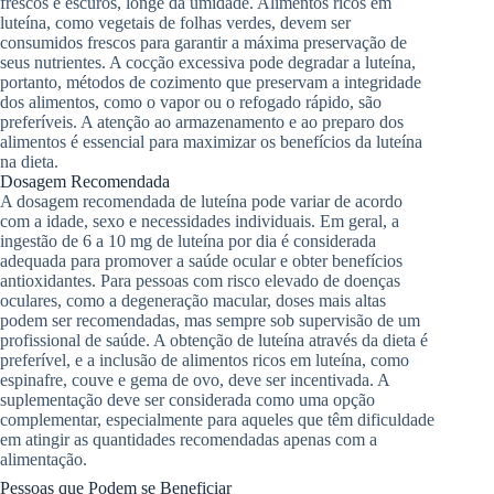
frescos e escuros, longe da umidade. Alimentos ricos em
luteína, como vegetais de folhas verdes, devem ser
consumidos frescos para garantir a máxima preservação de
seus nutrientes. A cocção excessiva pode degradar a luteína,
portanto, métodos de cozimento que preservam a integridade
dos alimentos, como o vapor ou o refogado rápido, são
preferíveis. A atenção ao armazenamento e ao preparo dos
alimentos é essencial para maximizar os benefícios da luteína
na dieta.
Dosagem Recomendada
A dosagem recomendada de luteína pode variar de acordo
com a idade, sexo e necessidades individuais. Em geral, a
ingestão de 6 a 10 mg de luteína por dia é considerada
adequada para promover a saúde ocular e obter benefícios
antioxidantes. Para pessoas com risco elevado de doenças
oculares, como a degeneração macular, doses mais altas
podem ser recomendadas, mas sempre sob supervisão de um
profissional de saúde. A obtenção de luteína através da dieta é
preferível, e a inclusão de alimentos ricos em luteína, como
espinafre, couve e gema de ovo, deve ser incentivada. A
suplementação deve ser considerada como uma opção
complementar, especialmente para aqueles que têm dificuldade
em atingir as quantidades recomendadas apenas com a
alimentação.
Pessoas que Podem se Beneficiar