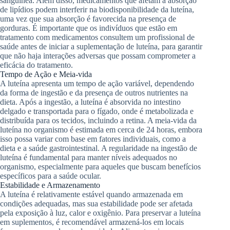
sanguínea. Além disso, medicamentos que afetam a absorção
de lipídios podem interferir na biodisponibilidade da luteína,
uma vez que sua absorção é favorecida na presença de
gorduras. É importante que os indivíduos que estão em
tratamento com medicamentos consultem um profissional de
saúde antes de iniciar a suplementação de luteína, para garantir
que não haja interações adversas que possam comprometer a
eficácia do tratamento.
Tempo de Ação e Meia-vida
A luteína apresenta um tempo de ação variável, dependendo
da forma de ingestão e da presença de outros nutrientes na
dieta. Após a ingestão, a luteína é absorvida no intestino
delgado e transportada para o fígado, onde é metabolizada e
distribuída para os tecidos, incluindo a retina. A meia-vida da
luteína no organismo é estimada em cerca de 24 horas, embora
isso possa variar com base em fatores individuais, como a
dieta e a saúde gastrointestinal. A regularidade na ingestão de
luteína é fundamental para manter níveis adequados no
organismo, especialmente para aqueles que buscam benefícios
específicos para a saúde ocular.
Estabilidade e Armazenamento
A luteína é relativamente estável quando armazenada em
condições adequadas, mas sua estabilidade pode ser afetada
pela exposição à luz, calor e oxigênio. Para preservar a luteína
em suplementos, é recomendável armazená-los em locais