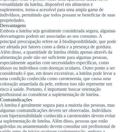
versatilidade da luteína, disponível em alimentos e
suplementos, torna-a acessível para uma ampla gama de
indivíduos, permitindo que todos possam se beneficiar de suas
propriedades.
Desvantagens
Embora a luteína seja geralmente considerada segura, algumas
desvantagens podem ser associadas ao seu consumo. A
principal preocupação refere-se à biodisponibilidade, que pode
ser afetada por fatores como a dieta e a presença de gordura.
Além disso, a quantidade de luteína obtida apenas através da
alimentação pode não ser suficiente para algumas pessoas,
especialmente aquelas com necessidades específicas, como
idosos ou indivíduos com doenças oculares. Outro ponto a ser
considerado é que, em doses excessivas, a luteína pode levar a
uma condição conhecida como carotenemia, que causa uma
coloração amarelada da pele, embora isso não represente um
risco à saúde. Portanto, é importante buscar orientação
profissional ao considerar a suplementação de luteína.
Contraindicações
A luteína é geralmente segura para a maioria das pessoas, mas
algumas contraindicações devem ser observadas. Indivíduos
com hipersensibilidade conhecida a carotenoides devem evitar
a suplementação de luteína. Além disso, pessoas que estão
grávidas ou amamentando devem consultar um profissional de
saúde antes de iniciar qualquer suplementação, embora a