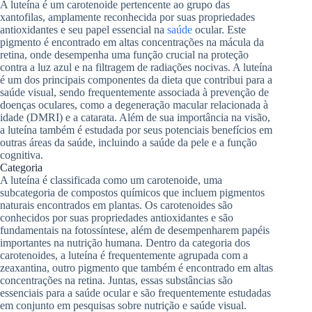
A luteína é um carotenoide pertencente ao grupo das
xantofilas, amplamente reconhecida por suas propriedades
antioxidantes e seu papel essencial na
saúde
ocular. Este
pigmento é encontrado em altas concentrações na mácula da
retina, onde desempenha uma função crucial na proteção
contra a luz azul e na filtragem de radiações nocivas. A luteína
é um dos principais componentes da dieta que contribui para a
saúde visual, sendo frequentemente associada à prevenção de
doenças oculares, como a degeneração macular relacionada à
idade (DMRI) e a catarata. Além de sua importância na visão,
a luteína também é estudada por seus potenciais benefícios em
outras áreas da saúde, incluindo a saúde da pele e a função
cognitiva.
Categoria
A luteína é classificada como um carotenoide, uma
subcategoria de compostos químicos que incluem pigmentos
naturais encontrados em plantas. Os carotenoides são
conhecidos por suas propriedades antioxidantes e são
fundamentais na fotossíntese, além de desempenharem papéis
importantes na nutrição humana. Dentro da categoria dos
carotenoides, a luteína é frequentemente agrupada com a
zeaxantina, outro pigmento que também é encontrado em altas
concentrações na retina. Juntas, essas substâncias são
essenciais para a saúde ocular e são frequentemente estudadas
em conjunto em pesquisas sobre nutrição e saúde visual.