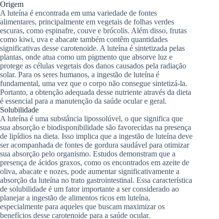
Origem
A luteína é encontrada em uma variedade de fontes
alimentares, principalmente em vegetais de folhas verdes
escuras, como espinafre, couve e brócolis. Além disso, frutas
como kiwi, uva e abacate também contêm quantidades
significativas desse carotenoide. A luteína é sintetizada pelas
plantas, onde atua como um pigmento que absorve luz e
protege as células vegetais dos danos causados pela radiação
solar. Para os seres humanos, a ingestão de luteína é
fundamental, uma vez que o corpo não consegue sintetizá-la.
Portanto, a obtenção adequada desse nutriente através da dieta
é essencial para a manutenção da saúde ocular e geral.
Solubilidade
A luteína é uma substância lipossolúvel, o que significa que
sua absorção e biodisponibilidade são favorecidas na presença
de lipídios na dieta. Isso implica que a ingestão de luteína deve
ser acompanhada de fontes de gordura saudável para otimizar
sua absorção pelo organismo. Estudos demonstram que a
presença de ácidos graxos, como os encontrados em azeite de
oliva, abacate e nozes, pode aumentar significativamente a
absorção da luteína no trato gastrointestinal. Essa característica
de solubilidade é um fator importante a ser considerado ao
planejar a ingestão de alimentos ricos em luteína,
especialmente para aqueles que buscam maximizar os
benefícios desse carotenoide para a saúde ocular.