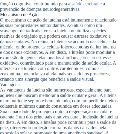
função cognitiva, contribuindo para a
saúde cerebral
e a
prevenção de doenças neurodegenerativas.
Mecanismo de Ação
O mecanismo de ação da luteína está intimamente relacionado
às suas propriedades antioxidantes. Ao atuar como um
scavenger de radicais livres, a luteína neutraliza espécies
reativas de oxigênio que podem causar estresse oxidativo e
danos celulares. Na retina, a luteína se acumula nas células da
mácula, onde protege as células fotorreceptoras da luz intensa
e dos danos oxidativos. Além disso, a luteína pode modular a
expressão de genes relacionados à inflamação e ao estresse
oxidativo, contribuindo para a manutenção da saúde ocular. A
interação da luteína com outros carotenoides, como a
zeaxantina, potencializa ainda mais seus efeitos protetores,
criando uma sinergia que beneficia a saúde visual.
Vantagens
As vantagens da luteína são numerosas, especialmente para
aqueles que buscam melhorar a saúde ocular e geral. A luteína
é um nutriente seguro e bem tolerado, com um perfil de efeitos
colaterais mínimos quando consumida em doses adequadas.
Sua capacidade de proteger contra a degeneração macular e
catarata é um dos principais atrativos para a inclusão de luteína
na dieta. Além disso, a luteína pode contribuir para a saúde da
pele, oferecendo proteção contra os danos causados pela
exposição solar e promovendo uma aparência saudável. A