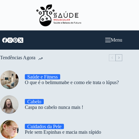
Pular
para
o
conteúdo
Menu
Tendências Agora
Saúde e Fitness
O que é o belimumabe e como ele trata o lúpus?
Cabelo
Caspa no cabelo nunca mais !
Cuidados da Pele
Pele sem Espinhas e macia mais rápido