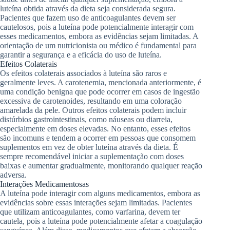
luteína obtida através da dieta seja considerada segura.
Pacientes que fazem uso de anticoagulantes devem ser
cautelosos, pois a luteína pode potencialmente interagir com
esses medicamentos, embora as evidências sejam limitadas. A
orientação de um nutricionista ou médico é fundamental para
garantir a segurança e a eficácia do uso de luteína.
Efeitos Colaterais
Os efeitos colaterais associados à luteína são raros e
geralmente leves. A carotenemia, mencionada anteriormente, é
uma condição benigna que pode ocorrer em casos de ingestão
excessiva de carotenoides, resultando em uma coloração
amarelada da pele. Outros efeitos colaterais podem incluir
distúrbios gastrointestinais, como náuseas ou diarreia,
especialmente em doses elevadas. No entanto, esses efeitos
são incomuns e tendem a ocorrer em pessoas que consomem
suplementos em vez de obter luteína através da dieta. É
sempre recomendável iniciar a suplementação com doses
baixas e aumentar gradualmente, monitorando qualquer reação
adversa.
Interações Medicamentosas
A luteína pode interagir com alguns medicamentos, embora as
evidências sobre essas interações sejam limitadas. Pacientes
que utilizam anticoagulantes, como varfarina, devem ter
cautela, pois a luteína pode potencialmente afetar a coagulação