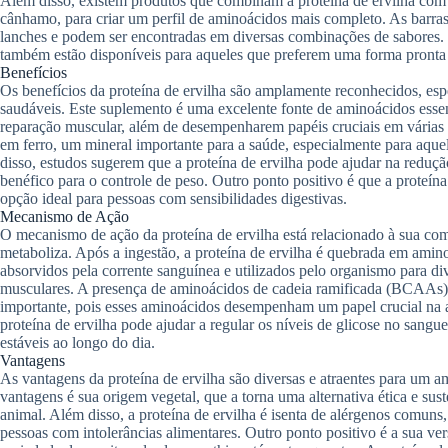
Além disso, existem produtos que combinam a proteína de ervilha com o
cânhamo, para criar um perfil de aminoácidos mais completo. As barras
lanches e podem ser encontradas em diversas combinações de sabores
também estão disponíveis para aqueles que preferem uma forma pront
Benefícios
Os benefícios da proteína de ervilha são amplamente reconhecidos, espe
saudáveis. Este suplemento é uma excelente fonte de aminoácidos essen
reparação muscular, além de desempenharem papéis cruciais em várias f
em ferro, um mineral importante para a saúde, especialmente para aqu
disso, estudos sugerem que a proteína de ervilha pode ajudar na reduçã
benéfico para o controle de peso. Outro ponto positivo é que a proteína
opção ideal para pessoas com sensibilidades digestivas.
Mecanismo de Ação
O mecanismo de ação da proteína de ervilha está relacionado à sua c
metaboliza. Após a ingestão, a proteína de ervilha é quebrada em amino
absorvidos pela corrente sanguínea e utilizados pelo organismo para div
musculares. A presença de aminoácidos de cadeia ramificada (BCAAs) n
importante, pois esses aminoácidos desempenham um papel crucial na at
proteína de ervilha pode ajudar a regular os níveis de glicose no sangu
estáveis ao longo do dia.
Vantagens
As vantagens da proteína de ervilha são diversas e atraentes para um 
vantagens é sua origem vegetal, que a torna uma alternativa ética e s
animal. Além disso, a proteína de ervilha é isenta de alérgenos comuns
pessoas com intolerâncias alimentares. Outro ponto positivo é a sua ve