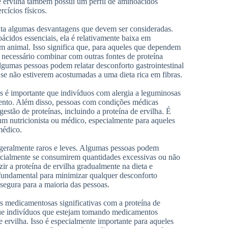
de ervilha também possui um perfil de aminoácidos
cícios físicos.
nta algumas desvantagens que devem ser consideradas.
ácidos essenciais, ela é relativamente baixa em
 animal. Isso significa que, para aqueles que dependem
 necessário combinar com outras fontes de proteína
lgumas pessoas podem relatar desconforto gastrointestinal
se não estiverem acostumadas a uma dieta rica em fibras.
as é importante que indivíduos com alergia a leguminosas
mento. Além disso, pessoas com condições médicas
estão de proteínas, incluindo a proteína de ervilha. É
m nutricionista ou médico, especialmente para aqueles
médico.
o geralmente raros e leves. Algumas pessoas podem
pecialmente se consumirem quantidades excessivas ou não
ir a proteína de ervilha gradualmente na dieta e
fundamental para minimizar qualquer desconforto
 segura para a maioria das pessoas.
s medicamentosas significativas com a proteína de
que indivíduos que estejam tomando medicamentos
e ervilha. Isso é especialmente importante para aqueles