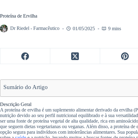
Proteína de Ervilha
Dr Riedel - Farmacêutico
01/05/2025
9 mins
Sumário do Artigo
Descrição Geral
A proteína de ervilha é um suplemento alimentar derivado da ervilha 
nutrição devido ao seu perfil nutricional equilibrado e à sua versatilida
ser uma fonte de proteína vegetal de alta qualidade, rica em aminoácidos
que seguem dietas vegetarianas ou veganas. Além disso, a proteína de er
opção segura para indivíduos com intolerâncias alimentares. Sua popu
sobre a
saúde
e a nutrição, levando muitos a buscar fontes de proteína m