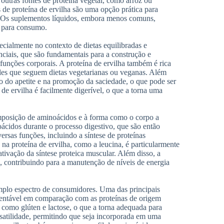
utras fontes de proteína vegetal, como arroz ou
 de proteína de ervilha são uma opção prática para
. Os suplementos líquidos, embora menos comuns,
a para consumo.
cialmente no contexto de dietas equilibradas e
ciais, que são fundamentais para a construção e
unções corporais. A proteína de ervilha também é rica
eles que seguem dietas vegetarianas ou veganas. Além
o do apetite e na promoção da saciedade, o que pode ser
 de ervilha é facilmente digerível, o que a torna uma
omposição de aminoácidos e à forma como o corpo a
ácidos durante o processo digestivo, que são então
ersas funções, incluindo a síntese de proteínas
a proteína de ervilha, como a leucina, é particularmente
ivação da síntese proteica muscular. Além disso, a
e, contribuindo para a manutenção de níveis de energia
amplo espectro de consumidores. Uma das principais
ustentável em comparação com as proteínas de origem
, como glúten e lactose, o que a torna adequada para
rsatilidade, permitindo que seja incorporada em uma