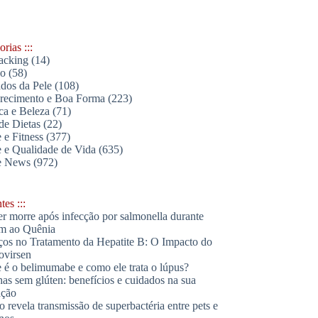
rias :::
acking
(14)
lo
(58)
dos da Pele
(108)
ecimento e Boa Forma
(223)
ica e Beleza
(71)
de Dietas
(22)
 e Fitness
(377)
 e Qualidade de Vida
(635)
e News
(972)
es :::
r morre após infecção por salmonella durante
m ao Quênia
os no Tratamento da Hepatite B: O Impacto do
ovirsen
 é o belimumabe e como ele trata o lúpus?
has sem glúten: benefícios e cuidados na sua
ação
o revela transmissão de superbactéria entre pets e