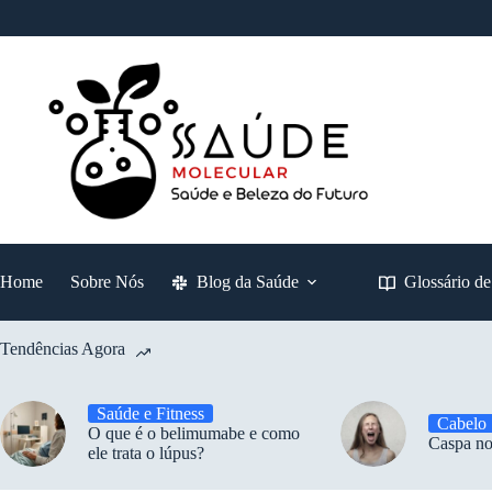
Pular
para
o
conteúdo
Home
Sobre Nós
Blog da Saúde
Glossário d
Tendências Agora
Saúde e Fitness
Cabelo
O que é o belimumabe e como
Caspa no
ele trata o lúpus?