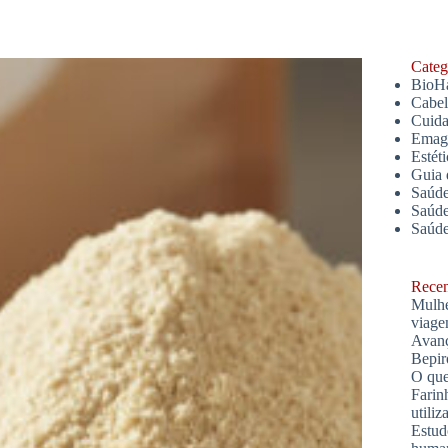
Catego
BioH
Cabe
Cuida
Emagr
Estét
Guia 
Saúde
Saúde
Saúd
Recent
Mulhe
viage
Avanç
Bepir
O que
Farin
utiliz
Estud