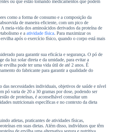
rientes ou que estão tomando medicamentos que podem
tores como a forma de consumo e a composição da
e absorvida de maneira eficiente, com um pico de
. A meia-vida dos aminoácidos derivados da proteína de
metabolismo e a
atividade física
. Para maximizar os
rvilha após o exercício físico, quando o corpo está mais
siderado para garantir sua eficácia e segurança. O pó de
e da luz solar direta e da umidade, para evitar a
ervilha pode ter uma vida útil de até 2 anos. É
enamento do fabricante para garantir a qualidade do
das necessidades individuais, objetivos de saúde e nível
a em pó varia de 20 a 30 gramas por dose, podendo ser
stão de proteínas, é aconselhável consultar um
ades nutricionais específicas e no contexto da dieta
do atletas, praticantes de atividades físicas,
roteínas em suas dietas. Além disso, indivíduos que têm
oteína de ervilha uma alternativa segura e nutritiva.