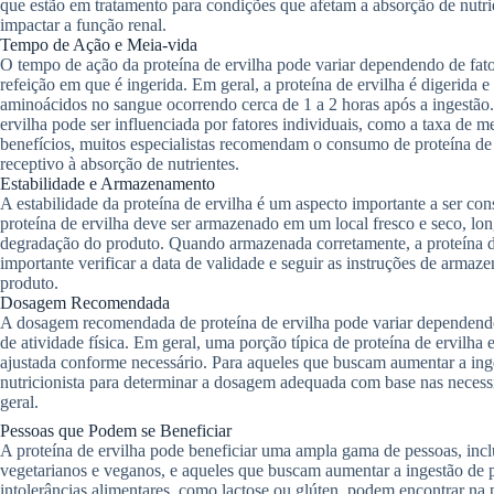
que estão em tratamento para condições que afetam a absorção de nut
impactar a função renal.
Tempo de Ação e Meia-vida
O tempo de ação da proteína de ervilha pode variar dependendo de fa
refeição em que é ingerida. Em geral, a proteína de ervilha é digerida 
aminoácidos no sangue ocorrendo cerca de 1 a 2 horas após a ingestão
ervilha pode ser influenciada por fatores individuais, como a taxa de 
benefícios, muitos especialistas recomendam o consumo de proteína de e
receptivo à absorção de nutrientes.
Estabilidade e Armazenamento
A estabilidade da proteína de ervilha é um aspecto importante a ser con
proteína de ervilha deve ser armazenado em um local fresco e seco, long
degradação do produto. Quando armazenada corretamente, a proteína de 
importante verificar a data de validade e seguir as instruções de armaz
produto.
Dosagem Recomendada
A dosagem recomendada de proteína de ervilha pode variar dependendo 
de atividade física. Em geral, uma porção típica de proteína de ervilh
ajustada conforme necessário. Para aqueles que buscam aumentar a inge
nutricionista para determinar a dosagem adequada com base nas necessid
geral.
Pessoas que Podem se Beneficiar
A proteína de ervilha pode beneficiar uma ampla gama de pessoas, incluin
vegetarianos e veganos, e aqueles que buscam aumentar a ingestão de p
intolerâncias alimentares, como lactose ou glúten, podem encontrar na pr