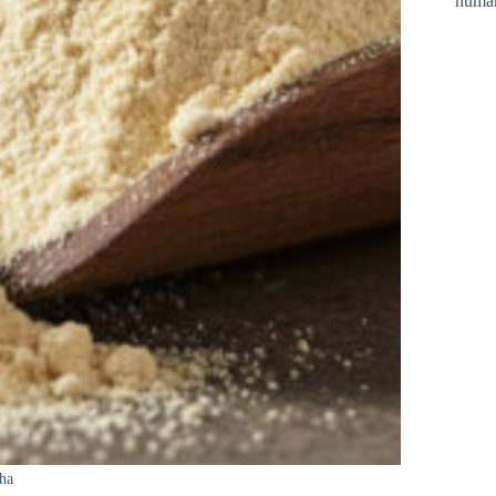
huma
lha