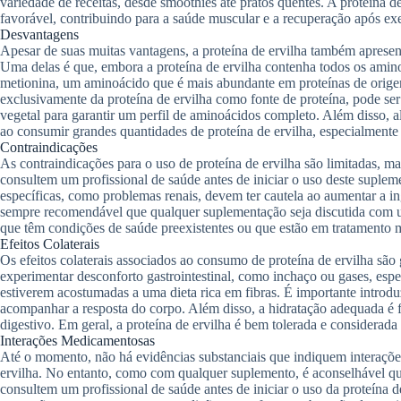
variedade de receitas, desde smoothies até pratos quentes. A proteína 
favorável, contribuindo para a saúde muscular e a recuperação após exer
Desvantagens
Apesar de suas muitas vantagens, a proteína de ervilha também aprese
Uma delas é que, embora a proteína de ervilha contenha todos os amino
metionina, um aminoácido que é mais abundante em proteínas de origem
exclusivamente da proteína de ervilha como fonte de proteína, pode ser
vegetal para garantir um perfil de aminoácidos completo. Além disso, a
ao consumir grandes quantidades de proteína de ervilha, especialmente 
Contraindicações
As contraindicações para o uso de proteína de ervilha são limitadas, m
consultem um profissional de saúde antes de iniciar o uso deste suple
específicas, como problemas renais, devem ter cautela ao aumentar a ing
sempre recomendável que qualquer suplementação seja discutida com u
que têm condições de saúde preexistentes ou que estão em tratamento 
Efeitos Colaterais
Os efeitos colaterais associados ao consumo de proteína de ervilha sã
experimentar desconforto gastrointestinal, como inchaço ou gases, es
estiverem acostumadas a uma dieta rica em fibras. É importante introduz
acompanhar a resposta do corpo. Além disso, a hidratação adequada é 
digestivo. Em geral, a proteína de ervilha é bem tolerada e considerada
Interações Medicamentosas
Até o momento, não há evidências substanciais que indiquem interaçõe
ervilha. No entanto, como com qualquer suplemento, é aconselhável 
consultem um profissional de saúde antes de iniciar o uso da proteína d