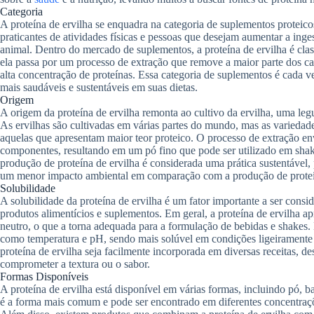
Categoria
A proteína de ervilha se enquadra na categoria de suplementos proteicos
praticantes de atividades físicas e pessoas que desejam aumentar a inge
animal. Dentro do mercado de suplementos, a proteína de ervilha é clas
ela passa por um processo de extração que remove a maior parte dos c
alta concentração de proteínas. Essa categoria de suplementos é cada 
mais saudáveis e sustentáveis em suas dietas.
Origem
A origem da proteína de ervilha remonta ao cultivo da ervilha, uma le
As ervilhas são cultivadas em várias partes do mundo, mas as variedade
aquelas que apresentam maior teor proteico. O processo de extração en
componentes, resultando em um pó fino que pode ser utilizado em shakes
produção de proteína de ervilha é considerada uma prática sustentável,
um menor impacto ambiental em comparação com a produção de proteí
Solubilidade
A solubilidade da proteína de ervilha é um fator importante a ser consi
produtos alimentícios e suplementos. Em geral, a proteína de ervilha 
neutro, o que a torna adequada para a formulação de bebidas e shakes. 
como temperatura e pH, sendo mais solúvel em condições ligeiramente ác
proteína de ervilha seja facilmente incorporada em diversas receitas, d
comprometer a textura ou o sabor.
Formas Disponíveis
A proteína de ervilha está disponível em várias formas, incluindo pó, b
é a forma mais comum e pode ser encontrado em diferentes concentraç