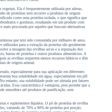
 vegetais. Ela é frequentemente utilizada por atletas,
stão de proteínas sem recorrer a produtos de origem
sificada como uma proteína isolada, o que significa que
arboidratos e gorduras, resultando em um produto com
vez mais procurada por aqueles que buscam alternativas
guminosa que tem sido consumida por milhares de anos.
s utilizadas para a extração da proteína são geralmente
volve a moagem das ervilhas secas e a separação dos
, barras de proteína e outros produtos alimentícios. A
 pois as ervilhas requerem menos recursos hídricos e têm
nas de origem animal.
derado, especialmente para sua aplicação em diferentes
apresenta boa solubilidade em água, especialmente em pH
No entanto, sua solubilidade pode ser afetada por fatores
idas. Essa característica é vantajosa, pois permite que a
esde smoothies até produtos de panificação, sem
arras e suplementos líquidos. O pó de proteína de ervilha
ões, variando de 70% a 90% de proteína por porção.