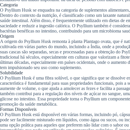
Categoria
O Psyllium Husk se enquadra na categoria de suplementos alimentares, 
Dentro do contexto da nutrição, é classificado como um laxante natural,
saúde intestinal. Além disso, é frequentemente utilizado em dietas de
saciedade e reduzir a ingestão calórica. O Psyllium também é consider
bactérias benéficas no intestino, contribuindo para um microbioma saud
Origem
A origem do Psyllium Husk remonta à planta Plantago ovata, que é nat
cultivada em várias partes do mundo, incluindo a Índia, onde a produção
suas cascas são separadas, secas e processadas para a obtenção do Psy
tradicional há séculos, especialmente em culturas que valorizam a fito
últimas décadas, especialmente em países ocidentais, onde o aumento da
tem impulsionado seu uso como suplemento.
Solubilidade
O Psyllium Husk é uma fibra solúvel, o que significa que se dissolve 
característica é fundamental para suas propriedades funcionais, pois a 
aumente de volume, o que ajuda a amolecer as fezes e facilita a passage
também contribui para a regulação dos níveis de açúcar no sangue, uma 
glicose no intestino. Essa propriedade torna o Psyllium um componente 
promoção da saúde metabólica.
Formas Disponíveis
O Psyllium Husk está disponível em várias formas, incluindo pó, cáps
pode ser facilmente misturado em líquidos, como água ou sucos, ou in
uma opção prática para aqueles que preferem não lidar com o sabor ou