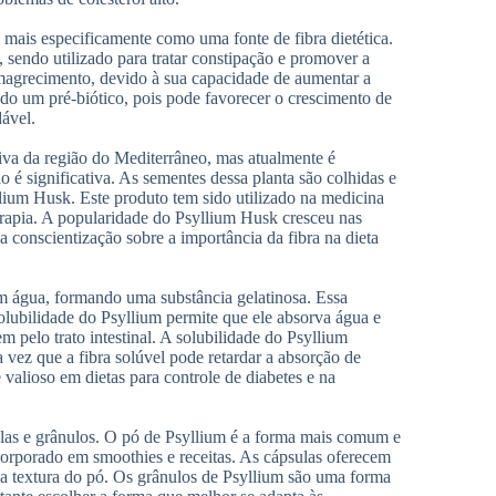
mais especificamente como uma fonte de fibra dietética.
 sendo utilizado para tratar constipação e promover a
 emagrecimento, devido à sua capacidade de aumentar a
ado um pré-biótico, pois pode favorecer o crescimento de
ável.
iva da região do Mediterrâneo, mas atualmente é
 é significativa. As sementes dessa planta são colhidas e
llium Husk. Este produto tem sido utilizado na medicina
terapia. A popularidade do Psyllium Husk cresceu nas
 conscientização sobre a importância da fibra na dieta
em água, formando uma substância gelatinosa. Essa
solubilidade do Psyllium permite que ele absorva água e
m pelo trato intestinal. A solubilidade do Psyllium
vez que a fibra solúvel pode retardar a absorção de
valioso em dietas para controle de diabetes e na
ulas e grânulos. O pó de Psyllium é a forma mais comum e
corporado em smoothies e receitas. As cápsulas oferecem
 a textura do pó. Os grânulos de Psyllium são uma forma