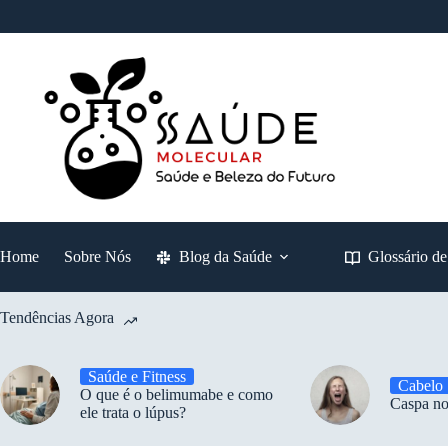
Pular
para
o
conteúdo
Home
Sobre Nós
Blog da Saúde
Glossário d
Tendências Agora
Saúde e Fitness
Cabelo
O que é o belimumabe e como
Caspa no
ele trata o lúpus?