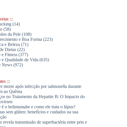
rias :::
acking
(14)
lo
(58)
dos da Pele
(108)
ecimento e Boa Forma
(223)
ica e Beleza
(71)
de Dietas
(22)
 e Fitness
(377)
 e Qualidade de Vida
(635)
e News
(972)
es :::
r morre após infecção por salmonella durante
m ao Quênia
os no Tratamento da Hepatite B: O Impacto do
ovirsen
 é o belimumabe e como ele trata o lúpus?
has sem glúten: benefícios e cuidados na sua
ação
o revela transmissão de superbactéria entre pets e