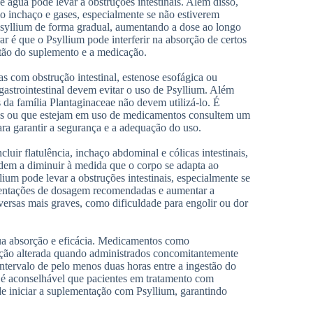
e água pode levar a obstruções intestinais. Além disso,
o inchaço e gases, especialmente se não estiverem
 Psyllium de forma gradual, aumentando a dose ao longo
r é que o Psyllium pode interferir na absorção de certos
tão do suplemento e a medicação.
 com obstrução intestinal, estenose esofágica ou
astrointestinal devem evitar o uso de Psyllium. Além
 da família Plantaginaceae não devem utilizá-lo. É
es ou que estejam em uso de medicamentos consultem um
ara garantir a segurança e a adequação do uso.
luir flatulência, inchaço abdominal e cólicas intestinais,
ndem a diminuir à medida que o corpo se adapta ao
ium pode levar a obstruções intestinais, especialmente se
rientações de dosagem recomendadas e aumentar a
versas mais graves, como dificuldade para engolir ou dor
ua absorção e eficácia. Medicamentos como
a ação alterada quando administrados concomitantemente
tervalo de pelo menos duas horas entre a ingestão do
, é aconselhável que pacientes em tratamento com
e iniciar a suplementação com Psyllium, garantindo