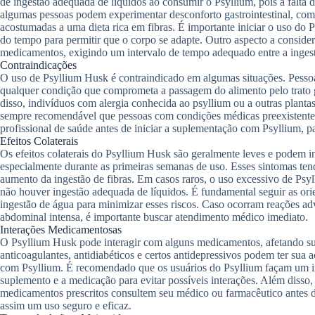
de ingestão adequada de líquidos ao consumir o Psyllium, pois a falta d
algumas pessoas podem experimentar desconforto gastrointestinal, com
acostumadas a uma dieta rica em fibras. É importante iniciar o uso do
do tempo para permitir que o corpo se adapte. Outro aspecto a considera
medicamentos, exigindo um intervalo de tempo adequado entre a inges
Contraindicações
O uso de Psyllium Husk é contraindicado em algumas situações. Pessoas
qualquer condição que comprometa a passagem do alimento pelo trato g
disso, indivíduos com alergia conhecida ao psyllium ou a outras plantas
sempre recomendável que pessoas com condições médicas preexistent
profissional de saúde antes de iniciar a suplementação com Psyllium, p
Efeitos Colaterais
Os efeitos colaterais do Psyllium Husk são geralmente leves e podem inc
especialmente durante as primeiras semanas de uso. Esses sintomas te
aumento da ingestão de fibras. Em casos raros, o uso excessivo de Psyll
não houver ingestão adequada de líquidos. É fundamental seguir as o
ingestão de água para minimizar esses riscos. Caso ocorram reações ad
abdominal intensa, é importante buscar atendimento médico imediato.
Interações Medicamentosas
O Psyllium Husk pode interagir com alguns medicamentos, afetando s
anticoagulantes, antidiabéticos e certos antidepressivos podem ter su
com Psyllium. É recomendado que os usuários do Psyllium façam um in
suplemento e a medicação para evitar possíveis interações. Além disso
medicamentos prescritos consultem seu médico ou farmacêutico antes d
assim um uso seguro e eficaz.