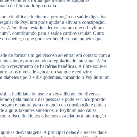
rtante escolher a forma que melhor se adapta às
quada de fibra ao longo do dia.
ura científica e incluem a promoção da saúde digestiva,
egular de Psyllium pode ajudar a aliviar a constipação,
ezes. Além disso, estudos demonstraram que o Psyllium
ruim”, contribuindo para a saúde cardiovascular. Outro
e do apetite, o que pode ser benéfico para aqueles que
ade de formar um gel viscoso ao entrar em contato com a
 intestino e promovendo a regularidade intestinal. Além
do o crescimento de bactérias benéficas. A fibra solúvel
ntrolar os níveis de açúcar no sangue e reduzir o
om diabetes tipo 2 e dislipidemias, tornando o Psyllium um
l, a facilidade de uso e a versatilidade em diversas
olerado pela maioria das pessoas e pode ser incorporado
 segura e natural para o manejo da constipação e para a
de alguns laxantes sintéticos, o Psyllium não causa
em o risco de efeitos adversos associados à interrupção
lgumas desvantagens. A principal delas é a necessidade