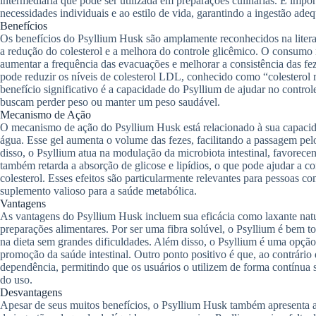
intermediária que pode ser utilizada em preparações culinárias. É impo
necessidades individuais e ao estilo de vida, garantindo a ingestão ade
Benefícios
Os benefícios do Psyllium Husk são amplamente reconhecidos na literat
a redução do colesterol e a melhora do controle glicêmico. O consumo r
aumentar a frequência das evacuações e melhorar a consistência das f
pode reduzir os níveis de colesterol LDL, conhecido como “colesterol 
benefício significativo é a capacidade do Psyllium de ajudar no control
buscam perder peso ou manter um peso saudável.
Mecanismo de Ação
O mecanismo de ação do Psyllium Husk está relacionado à sua capacid
água. Esse gel aumenta o volume das fezes, facilitando a passagem pelo
disso, o Psyllium atua na modulação da microbiota intestinal, favorecen
também retarda a absorção de glicose e lipídios, o que pode ajudar a co
colesterol. Esses efeitos são particularmente relevantes para pessoas c
suplemento valioso para a saúde metabólica.
Vantagens
As vantagens do Psyllium Husk incluem sua eficácia como laxante natura
preparações alimentares. Por ser uma fibra solúvel, o Psyllium é bem t
na dieta sem grandes dificuldades. Além disso, o Psyllium é uma opção
promoção da saúde intestinal. Outro ponto positivo é que, ao contrário 
dependência, permitindo que os usuários o utilizem de forma contínua s
do uso.
Desvantagens
Apesar de seus muitos benefícios, o Psyllium Husk também apresenta a