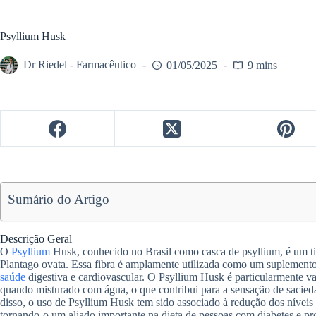
Psyllium Husk
Dr Riedel - Farmacêutico
01/05/2025
9 mins
Sumário do Artigo
Descrição Geral
O
Psyllium
Husk, conhecido no Brasil como casca de psyllium, é um tip
Plantago ovata. Essa fibra é amplamente utilizada como um suplemento 
saúde
digestiva e cardiovascular. O Psyllium Husk é particularmente v
quando misturado com água, o que contribui para a sensação de saciedad
disso, o uso de Psyllium Husk tem sido associado à redução dos níveis 
tornando-o um aliado importante na dieta de pessoas com diabetes e pro