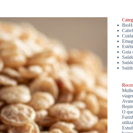
Catego
BioH
Cabe
Cuida
Emagr
Estét
Guia 
Saúde
Saúde
Saúd
Recent
Mulhe
viage
Avanç
Bepir
O que
Farin
utiliz
Estud