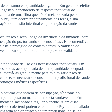
e consumo e a quantidade ingerida. Em geral, os efeitos
 ingestão, dependendo da resposta individual do
e trata de uma fibra que não é metabolizada pelo
do Psyllium ocorre principalmente nas fezes, e sua
lação do trânsito intestinal e a promoção da saúde
l fresco e seco, longe da luz direta e da umidade, para
omeração do pó, tornando-o menos eficaz. É recomendável
e esteja protegido de contaminantes. A validade do
vel utilizar o produto dentro do prazo de validade
finalidade de uso e as necessidades individuais. Em
 vezes ao dia, acompanhada de uma quantidade adequada de
 aumentá-las gradualmente para minimizar o risco de
icante e, se necessário, consultar um profissional de saúde
condições médicas específicas.
o aquelas que sofrem de constipação, síndrome do
uscam perder peso ou manter uma dieta saudável também
entar a saciedade e regular o apetite. Além disso,
veis de colesterol podem encontrar no Psyllium um aliado
ja feita sob orientação de um profissional de saúde,