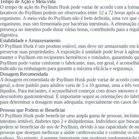
Tempo de Ação e Meia-vida
O tempo de ação do Psyllium Husk pode variar de acordo com a forma d
laxativos do Psyllium podem ser observados entre 12 a 72 horas após a
organismo. A meia-vida do Psyllium não é bem definida, uma vez que s
organismo, mas sim fermentada por bactérias intestinais. A eliminação 
presença no intestino pode durar várias horas, contribuindo para a regu
digestiva.
Estabilidade e Armazenamento
O Psyllium Husk é um produto estável, mas deve ser armazenado em loca
preservar suas propriedades. A exposição à umidade pode levar à agl
manter o Psyllium em recipientes herméticos e rotulados, garantindo qu
Psyllium pode variar conforme o fabricante, mas, em geral, é aconselhá
indicado na embalagem para garantir a máxima eficácia e segurança.
Dosagem Recomendada
A dosagem recomendada de Psyllium Husk pode variar de acordo com a 
geral, a dose padrão para adultos varia de 5 a 10 gramas, uma a três
líquidos. Para iniciantes, é aconselhável começar com doses menores e
desconforto gastrointestinal. É importante seguir as orientações do fabr
para determinar a dosagem mais adequada, especialmente em casos de 
Pessoas que Podem se Beneficiar
O Psyllium Husk pode beneficiar uma ampla gama de pessoas, incluind
intestino irritável, diabetes tipo 2 e dislipidemias. Indivíduos que b
podem se beneficiar do uso de Psyllium, devido à sua capacidade de aum
pessoas que desejam melhorar a saúde cardiovascular e controlar os ní
valioso. No entanto, é sempre importante que qualquer suplementação se