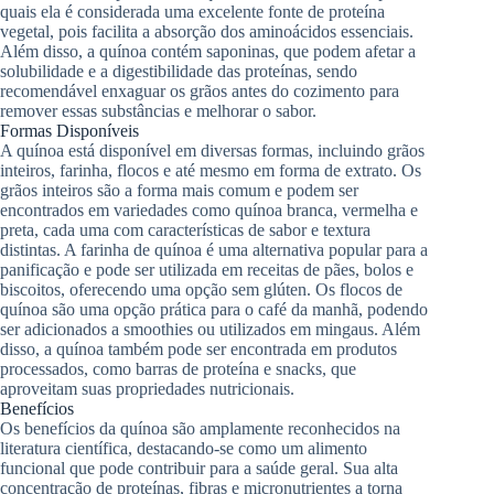
quais ela é considerada uma excelente fonte de proteína
vegetal, pois facilita a absorção dos aminoácidos essenciais.
Além disso, a quínoa contém saponinas, que podem afetar a
solubilidade e a digestibilidade das proteínas, sendo
recomendável enxaguar os grãos antes do cozimento para
remover essas substâncias e melhorar o sabor.
Formas Disponíveis
A quínoa está disponível em diversas formas, incluindo grãos
inteiros, farinha, flocos e até mesmo em forma de extrato. Os
grãos inteiros são a forma mais comum e podem ser
encontrados em variedades como quínoa branca, vermelha e
preta, cada uma com características de sabor e textura
distintas. A farinha de quínoa é uma alternativa popular para a
panificação e pode ser utilizada em receitas de pães, bolos e
biscoitos, oferecendo uma opção sem glúten. Os flocos de
quínoa são uma opção prática para o café da manhã, podendo
ser adicionados a smoothies ou utilizados em mingaus. Além
disso, a quínoa também pode ser encontrada em produtos
processados, como barras de proteína e snacks, que
aproveitam suas propriedades nutricionais.
Benefícios
Os benefícios da quínoa são amplamente reconhecidos na
literatura científica, destacando-se como um alimento
funcional que pode contribuir para a saúde geral. Sua alta
concentração de proteínas, fibras e micronutrientes a torna