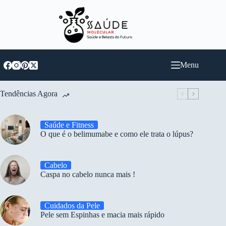
Pular
para
o
conteúdo
Menu
Tendências Agora
Saúde e Fitness
O que é o belimumabe e como ele trata o lúpus?
Cabelo
Caspa no cabelo nunca mais !
Cuidados da Pele
Pele sem Espinhas e macia mais rápido