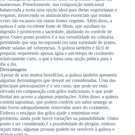
numerosas. Primeiramente, sua composição nutricional
balanceada a torna uma opção ideal para dietas vegetarianas e
veganas, fornecendo os aminoácidos essenciais que muitas
vezes são escassos em outras fontes vegetais. Além disso, a
quínoa é uma excelente fonte de fibras, que auxiliam na
digestão e promovem a saciedade, ajudando no controle de
peso. Outro ponto positivo é a sua versatilidade na culinária,
permitindo que seja incorporada em uma variedade de pratos,
desde saladas até sobremesas. A quínoa também é fácil de
preparar, requerendo apenas água e um tempo de cozimento
relativamente curto, o que a torna uma opção prática para o
dia a dia.
Desvantagens
Apesar de seus muitos benefícios, a quínoa também apresenta
algumas desvantagens que devem ser consideradas. Uma das
principais preocupações é o seu custo, que pode ser mais
elevado em comparação com grãos tradicionais, o que pode
limitar seu acesso a algumas populações. Além disso, a quínoa
contém saponinas, que podem conferir um sabor amargo se
não forem adequadamente removidas antes do cozimento.
Embora o enxágue dos grãos ajude a minimizar esse
problema, ainda pode haver variações na palatabilidade. Outro
ponto a ser considerado é a possibilidade de alergias, embora
sejam raras, algumas pessoas podem ser sensíveis à quínoa e
devem evitá-la.