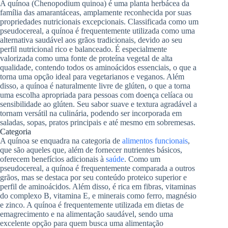
A quínoa (Chenopodium quinoa) é uma planta herbácea da
família das amarantáceas, amplamente reconhecida por suas
propriedades nutricionais excepcionais. Classificada como um
pseudocereal, a quínoa é frequentemente utilizada como uma
alternativa saudável aos grãos tradicionais, devido ao seu
perfil nutricional rico e balanceado. É especialmente
valorizada como uma fonte de proteína vegetal de alta
qualidade, contendo todos os aminoácidos essenciais, o que a
torna uma opção ideal para vegetarianos e veganos. Além
disso, a quínoa é naturalmente livre de glúten, o que a torna
uma escolha apropriada para pessoas com doença celíaca ou
sensibilidade ao glúten. Seu sabor suave e textura agradável a
tornam versátil na culinária, podendo ser incorporada em
saladas, sopas, pratos principais e até mesmo em sobremesas.
Categoria
A quínoa se enquadra na categoria de
alimentos funcionais
,
que são aqueles que, além de fornecer nutrientes básicos,
oferecem benefícios adicionais à
saúde
. Como um
pseudocereal, a quínoa é frequentemente comparada a outros
grãos, mas se destaca por seu conteúdo proteico superior e
perfil de aminoácidos. Além disso, é rica em fibras, vitaminas
do complexo B, vitamina E, e minerais como ferro, magnésio
e zinco. A quínoa é frequentemente utilizada em dietas de
emagrecimento e na alimentação saudável, sendo uma
excelente opção para quem busca uma alimentação