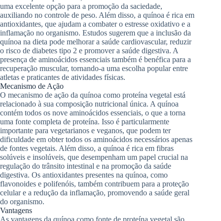
uma excelente opção para a promoção da saciedade,
auxiliando no controle de peso. Além disso, a quínoa é rica em
antioxidantes, que ajudam a combater o estresse oxidativo e a
inflamação no organismo. Estudos sugerem que a inclusão da
quínoa na dieta pode melhorar a saúde cardiovascular, reduzir
o risco de diabetes tipo 2 e promover a saúde digestiva. A
presença de aminoácidos essenciais também é benéfica para a
recuperação muscular, tornando-a uma escolha popular entre
atletas e praticantes de atividades físicas.
Mecanismo de Ação
O mecanismo de ação da quínoa como proteína vegetal está
relacionado à sua composição nutricional única. A quínoa
contém todos os nove aminoácidos essenciais, o que a torna
uma fonte completa de proteína. Isso é particularmente
importante para vegetarianos e veganos, que podem ter
dificuldade em obter todos os aminoácidos necessários apenas
de fontes vegetais. Além disso, a quínoa é rica em fibras
solúveis e insolúveis, que desempenham um papel crucial na
regulação do trânsito intestinal e na promoção da saúde
digestiva. Os antioxidantes presentes na quínoa, como
flavonoides e polifenóis, também contribuem para a proteção
celular e a redução da inflamação, promovendo a saúde geral
do organismo.
Vantagens
As vantagens da quínoa como fonte de proteína vegetal são