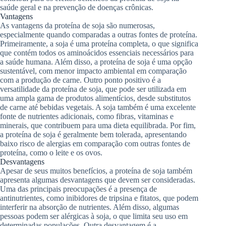
saúde geral e na prevenção de doenças crônicas.
Vantagens
As vantagens da proteína de soja são numerosas,
especialmente quando comparadas a outras fontes de proteína.
Primeiramente, a soja é uma proteína completa, o que significa
que contém todos os aminoácidos essenciais necessários para
a saúde humana. Além disso, a proteína de soja é uma opção
sustentável, com menor impacto ambiental em comparação
com a produção de carne. Outro ponto positivo é a
versatilidade da proteína de soja, que pode ser utilizada em
uma ampla gama de produtos alimentícios, desde substitutos
de carne até bebidas vegetais. A soja também é uma excelente
fonte de nutrientes adicionais, como fibras, vitaminas e
minerais, que contribuem para uma dieta equilibrada. Por fim,
a proteína de soja é geralmente bem tolerada, apresentando
baixo risco de alergias em comparação com outras fontes de
proteína, como o leite e os ovos.
Desvantagens
Apesar de seus muitos benefícios, a proteína de soja também
apresenta algumas desvantagens que devem ser consideradas.
Uma das principais preocupações é a presença de
antinutrientes, como inibidores de tripsina e fitatos, que podem
interferir na absorção de nutrientes. Além disso, algumas
pessoas podem ser alérgicas à soja, o que limita seu uso em
determinadas populações. Outra desvantagem é a