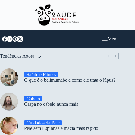
Pular
para
o
conteúdo
Menu
Tendências Agora
Saúde e Fitness
O que é o belimumabe e como ele trata o lúpus?
Cabelo
Caspa no cabelo nunca mais !
Cuidados da Pele
Pele sem Espinhas e macia mais rápido