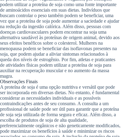
podem utilizar a proteína de soja como uma fonte importante
de aminoácidos essenciais em suas dietas. Indivíduos que
buscam controlar o peso também podem se beneficiar, uma
vez que a proteína de soja pode aumentar a saciedade e ajudar
na redução da ingestão calórica. Além disso, pessoas com
doenças cardiovasculares podem encontrar na soja uma
alternativa saudável às proteínas de origem animal, devido aos
seus efeitos benéficos sobre o colesterol. Mulheres na
menopausa podem se beneficiar das isoflavonas presentes na
soja, que podem ajudar a aliviar sintomas relacionados à
queda dos níveis de estrogênio. Por fim, atletas e praticantes
de atividades físicas podem utilizar a proteína de soja para
auxiliar na recuperação muscular e no aumento da massa
magra.
Observações Finais
A proteína de soja é uma opção nutritiva e versátil que pode
ser incorporada em diversas dietas. No entanto, é fundamental
considerar as necessidades individuais e as possíveis
contraindicações antes de seu consumo. A consulta a um
profissional de saúde pode ser útil para garantir que a proteína
de soja seja utilizada de forma segura e eficaz. Além disso, a
escolha de produtos de soja de alta qualidade,
preferencialmente orgânicos e não geneticamente modificados,
pode maximizar os benefícios à saúde e minimizar os riscos
associados ao consumo de soja. A inclusão da proteína de soja