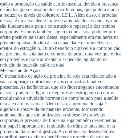
estão a promoção da saúde cardiovascular, devido à presença
de ácidos graxos insaturados e isoflavonas, que podem ajudar
a reduzir os níveis de colesterol LDL. Além disso, a proteína
de soja é uma excelente fonte de aminoácidos essenciais, que
são fundamentais para a construção e reparação dos tecidos
corporais. Estudos também sugerem que a soja pode ter um
efeito positivo na saúde óssea, especialmente em mulheres na
pós-menopausa, devido à sua capacidade de mimetizar os
efeitos do estrogênio. Outro benefício notável é a contribuição
da proteína de soja para o controle de peso, uma vez que é rica
em proteínas e pode aumentar a saciedade, ajudando na
redução da ingestão calórica total.
Mecanismo de Ação
O mecanismo de ação da proteína de soja está relacionado à
sua composição nutricional e aos compostos bioativos
presentes. As isoflavonas, que são fitoestrógenos encontrados
na soja, podem se ligar a receptores de estrogênio no corpo,
modulando a atividade hormonal e contribuindo para a saúde
óssea e cardiovascular. Além disso, a proteína de soja é
digerida e absorvida de maneira eficiente, fornecendo
aminoácidos que são utilizados na síntese de proteínas
corporais. A presença de fibras na soja também desempenha
um papel importante na regulação do trânsito intestinal e na
promoção da saúde digestiva. A combinação desses fatores
contribui para os efeitos benéficos da proteína de soja na