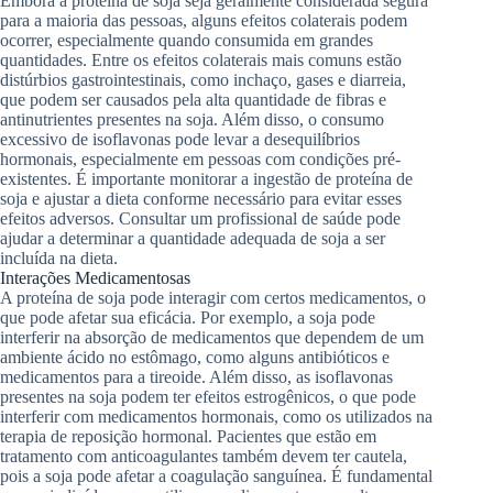
Embora a proteína de soja seja geralmente considerada segura
para a maioria das pessoas, alguns efeitos colaterais podem
ocorrer, especialmente quando consumida em grandes
quantidades. Entre os efeitos colaterais mais comuns estão
distúrbios gastrointestinais, como inchaço, gases e diarreia,
que podem ser causados pela alta quantidade de fibras e
antinutrientes presentes na soja. Além disso, o consumo
excessivo de isoflavonas pode levar a desequilíbrios
hormonais, especialmente em pessoas com condições pré-
existentes. É importante monitorar a ingestão de proteína de
soja e ajustar a dieta conforme necessário para evitar esses
efeitos adversos. Consultar um profissional de saúde pode
ajudar a determinar a quantidade adequada de soja a ser
incluída na dieta.
Interações Medicamentosas
A proteína de soja pode interagir com certos medicamentos, o
que pode afetar sua eficácia. Por exemplo, a soja pode
interferir na absorção de medicamentos que dependem de um
ambiente ácido no estômago, como alguns antibióticos e
medicamentos para a tireoide. Além disso, as isoflavonas
presentes na soja podem ter efeitos estrogênicos, o que pode
interferir com medicamentos hormonais, como os utilizados na
terapia de reposição hormonal. Pacientes que estão em
tratamento com anticoagulantes também devem ter cautela,
pois a soja pode afetar a coagulação sanguínea. É fundamental