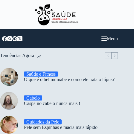
Pular
para
o
conteúdo
Menu
Tendências Agora
Saúde e Fitness
O que é o belimumabe e como ele trata o lúpus?
Cabelo
Caspa no cabelo nunca mais !
Cuidados da Pele
Pele sem Espinhas e macia mais rápido