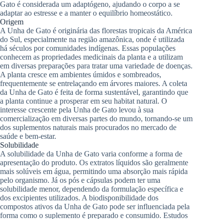
Gato é considerada um adaptógeno, ajudando o corpo a se
adaptar ao estresse e a manter o equilíbrio homeostático.
Origem
A Unha de Gato é originária das florestas tropicais da América
do Sul, especialmente na região amazônica, onde é utilizada
há séculos por comunidades indígenas. Essas populações
conhecem as propriedades medicinais da planta e a utilizam
em diversas preparações para tratar uma variedade de doenças.
A planta cresce em ambientes úmidos e sombreados,
frequentemente se entrelaçando em árvores maiores. A coleta
da Unha de Gato é feita de forma sustentável, garantindo que
a planta continue a prosperar em seu habitat natural. O
interesse crescente pela Unha de Gato levou à sua
comercialização em diversas partes do mundo, tornando-se um
dos suplementos naturais mais procurados no mercado de
saúde e bem-estar.
Solubilidade
A solubilidade da Unha de Gato varia conforme a forma de
apresentação do produto. Os extratos líquidos são geralmente
mais solúveis em água, permitindo uma absorção mais rápida
pelo organismo. Já os pós e cápsulas podem ter uma
solubilidade menor, dependendo da formulação específica e
dos excipientes utilizados. A biodisponibilidade dos
compostos ativos da Unha de Gato pode ser influenciada pela
forma como o suplemento é preparado e consumido. Estudos