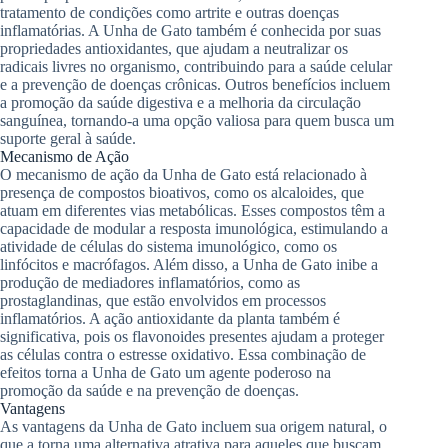
tratamento de condições como artrite e outras doenças
inflamatórias. A Unha de Gato também é conhecida por suas
propriedades antioxidantes, que ajudam a neutralizar os
radicais livres no organismo, contribuindo para a saúde celular
e a prevenção de doenças crônicas. Outros benefícios incluem
a promoção da saúde digestiva e a melhoria da circulação
sanguínea, tornando-a uma opção valiosa para quem busca um
suporte geral à saúde.
Mecanismo de Ação
O mecanismo de ação da Unha de Gato está relacionado à
presença de compostos bioativos, como os alcaloides, que
atuam em diferentes vias metabólicas. Esses compostos têm a
capacidade de modular a resposta imunológica, estimulando a
atividade de células do sistema imunológico, como os
linfócitos e macrófagos. Além disso, a Unha de Gato inibe a
produção de mediadores inflamatórios, como as
prostaglandinas, que estão envolvidos em processos
inflamatórios. A ação antioxidante da planta também é
significativa, pois os flavonoides presentes ajudam a proteger
as células contra o estresse oxidativo. Essa combinação de
efeitos torna a Unha de Gato um agente poderoso na
promoção da saúde e na prevenção de doenças.
Vantagens
As vantagens da Unha de Gato incluem sua origem natural, o
que a torna uma alternativa atrativa para aqueles que buscam