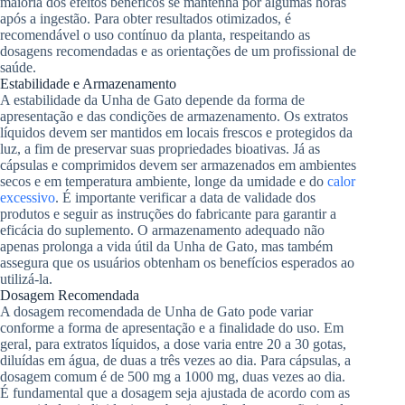
maioria dos efeitos benéficos se mantenha por algumas horas
após a ingestão. Para obter resultados otimizados, é
recomendável o uso contínuo da planta, respeitando as
dosagens recomendadas e as orientações de um profissional de
saúde.
Estabilidade e Armazenamento
A estabilidade da Unha de Gato depende da forma de
apresentação e das condições de armazenamento. Os extratos
líquidos devem ser mantidos em locais frescos e protegidos da
luz, a fim de preservar suas propriedades bioativas. Já as
cápsulas e comprimidos devem ser armazenados em ambientes
secos e em temperatura ambiente, longe da umidade e do
calor
excessivo
. É importante verificar a data de validade dos
produtos e seguir as instruções do fabricante para garantir a
eficácia do suplemento. O armazenamento adequado não
apenas prolonga a vida útil da Unha de Gato, mas também
assegura que os usuários obtenham os benefícios esperados ao
utilizá-la.
Dosagem Recomendada
A dosagem recomendada de Unha de Gato pode variar
conforme a forma de apresentação e a finalidade do uso. Em
geral, para extratos líquidos, a dose varia entre 20 a 30 gotas,
diluídas em água, de duas a três vezes ao dia. Para cápsulas, a
dosagem comum é de 500 mg a 1000 mg, duas vezes ao dia.
É fundamental que a dosagem seja ajustada de acordo com as