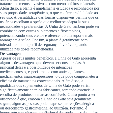
tratamentos menos invasivos e com menos efeitos colaterais.
Além disso, a planta é amplamente estudada e reconhecida por
suas propriedades terapêuticas, o que confere credibilidade ao
seu uso. A versatilidade das formas disponíveis permite que os
usuários escolham a opção que melhor se adapta às suas
necessidades e preferências. A Unha de Gato também pode ser
combinada com outros suplementos e fitoterápicos,
potencializando seus efeitos e oferecendo um suporte mais
abrangente à saúde. Por fim, a planta é geralmente bem
tolerada, com um perfil de segurança favorável quando
utilizada nas doses recomendadas.
Desvantagens
Apesar de seus muitos benefícios, a Unha de Gato apresenta
algumas desvantagens que devem ser consideradas. A
principal delas é a possibilidade de interações
medicamentosas, especialmente com anticoagulantes e
medicamentos imunossupressores, o que pode comprometer a
eficácia de tratamentos convencionais. Além disso, a
qualidade dos suplementos de Unha de Gato pode variar
significativamente entre os fabricantes, tornando essencial a
escolha de produtos de marcas confiáveis. Outro ponto a ser
observado é que, embora a Unha de Gato seja geralmente
segura, algumas pessoas podem apresentar reações alérgicas
ou desconforto gastrointestinal ao utilizá-la. Portanto, é
importante consultar um profissional de saúde antes de iniciar