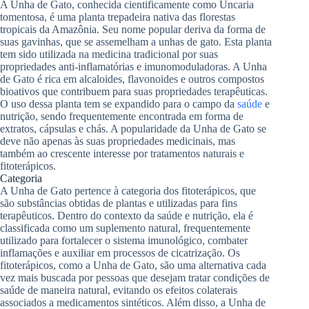
A Unha de Gato, conhecida cientificamente como Uncaria
tomentosa, é uma planta trepadeira nativa das florestas
tropicais da Amazônia. Seu nome popular deriva da forma de
suas gavinhas, que se assemelham a unhas de gato. Esta planta
tem sido utilizada na medicina tradicional por suas
propriedades anti-inflamatórias e imunomoduladoras. A Unha
de Gato é rica em alcaloides, flavonoides e outros compostos
bioativos que contribuem para suas propriedades terapêuticas.
O uso dessa planta tem se expandido para o campo da
saúde
e
nutrição, sendo frequentemente encontrada em forma de
extratos, cápsulas e chás. A popularidade da Unha de Gato se
deve não apenas às suas propriedades medicinais, mas
também ao crescente interesse por tratamentos naturais e
fitoterápicos.
Categoria
A Unha de Gato pertence à categoria dos fitoterápicos, que
são substâncias obtidas de plantas e utilizadas para fins
terapêuticos. Dentro do contexto da saúde e nutrição, ela é
classificada como um suplemento natural, frequentemente
utilizado para fortalecer o sistema imunológico, combater
inflamações e auxiliar em processos de cicatrização. Os
fitoterápicos, como a Unha de Gato, são uma alternativa cada
vez mais buscada por pessoas que desejam tratar condições de
saúde de maneira natural, evitando os efeitos colaterais
associados a medicamentos sintéticos. Além disso, a Unha de