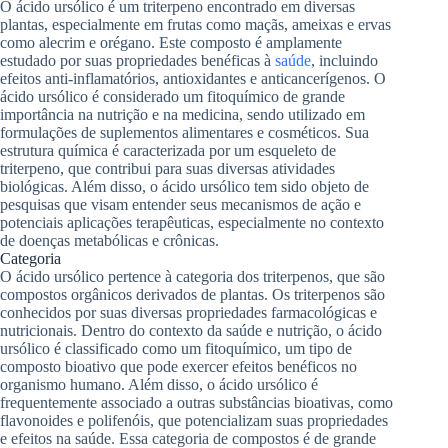
O ácido ursólico é um triterpeno encontrado em diversas
plantas, especialmente em frutas como maçãs, ameixas e ervas
como alecrim e orégano. Este composto é amplamente
estudado por suas propriedades benéficas à
saúde
, incluindo
efeitos anti-inflamatórios, antioxidantes e anticancerígenos. O
ácido ursólico é considerado um fitoquímico de grande
importância na nutrição e na medicina, sendo utilizado em
formulações de suplementos alimentares e cosméticos. Sua
estrutura química é caracterizada por um esqueleto de
triterpeno, que contribui para suas diversas atividades
biológicas. Além disso, o ácido ursólico tem sido objeto de
pesquisas que visam entender seus mecanismos de ação e
potenciais aplicações terapêuticas, especialmente no contexto
de doenças metabólicas e crônicas.
Categoria
O ácido ursólico pertence à categoria dos triterpenos, que são
compostos orgânicos derivados de plantas. Os triterpenos são
conhecidos por suas diversas propriedades farmacológicas e
nutricionais. Dentro do contexto da saúde e nutrição, o ácido
ursólico é classificado como um fitoquímico, um tipo de
composto bioativo que pode exercer efeitos benéficos no
organismo humano. Além disso, o ácido ursólico é
frequentemente associado a outras substâncias bioativas, como
flavonoides e polifenóis, que potencializam suas propriedades
e efeitos na saúde. Essa categoria de compostos é de grande