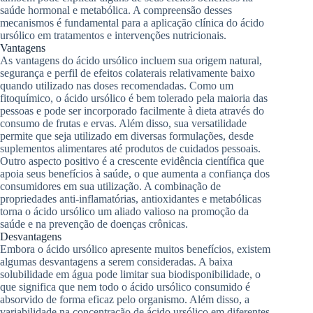
saúde hormonal e metabólica. A compreensão desses
mecanismos é fundamental para a aplicação clínica do ácido
ursólico em tratamentos e intervenções nutricionais.
Vantagens
As vantagens do ácido ursólico incluem sua origem natural,
segurança e perfil de efeitos colaterais relativamente baixo
quando utilizado nas doses recomendadas. Como um
fitoquímico, o ácido ursólico é bem tolerado pela maioria das
pessoas e pode ser incorporado facilmente à dieta através do
consumo de frutas e ervas. Além disso, sua versatilidade
permite que seja utilizado em diversas formulações, desde
suplementos alimentares até produtos de cuidados pessoais.
Outro aspecto positivo é a crescente evidência científica que
apoia seus benefícios à saúde, o que aumenta a confiança dos
consumidores em sua utilização. A combinação de
propriedades anti-inflamatórias, antioxidantes e metabólicas
torna o ácido ursólico um aliado valioso na promoção da
saúde e na prevenção de doenças crônicas.
Desvantagens
Embora o ácido ursólico apresente muitos benefícios, existem
algumas desvantagens a serem consideradas. A baixa
solubilidade em água pode limitar sua biodisponibilidade, o
que significa que nem todo o ácido ursólico consumido é
absorvido de forma eficaz pelo organismo. Além disso, a
variabilidade na concentração de ácido ursólico em diferentes