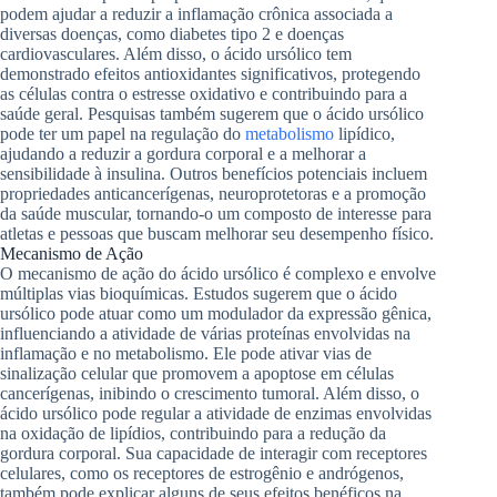
podem ajudar a reduzir a inflamação crônica associada a
diversas doenças, como diabetes tipo 2 e doenças
cardiovasculares. Além disso, o ácido ursólico tem
demonstrado efeitos antioxidantes significativos, protegendo
as células contra o estresse oxidativo e contribuindo para a
saúde geral. Pesquisas também sugerem que o ácido ursólico
pode ter um papel na regulação do
metabolismo
lipídico,
ajudando a reduzir a gordura corporal e a melhorar a
sensibilidade à insulina. Outros benefícios potenciais incluem
propriedades anticancerígenas, neuroprotetoras e a promoção
da saúde muscular, tornando-o um composto de interesse para
atletas e pessoas que buscam melhorar seu desempenho físico.
Mecanismo de Ação
O mecanismo de ação do ácido ursólico é complexo e envolve
múltiplas vias bioquímicas. Estudos sugerem que o ácido
ursólico pode atuar como um modulador da expressão gênica,
influenciando a atividade de várias proteínas envolvidas na
inflamação e no metabolismo. Ele pode ativar vias de
sinalização celular que promovem a apoptose em células
cancerígenas, inibindo o crescimento tumoral. Além disso, o
ácido ursólico pode regular a atividade de enzimas envolvidas
na oxidação de lipídios, contribuindo para a redução da
gordura corporal. Sua capacidade de interagir com receptores
celulares, como os receptores de estrogênio e andrógenos,
também pode explicar alguns de seus efeitos benéficos na