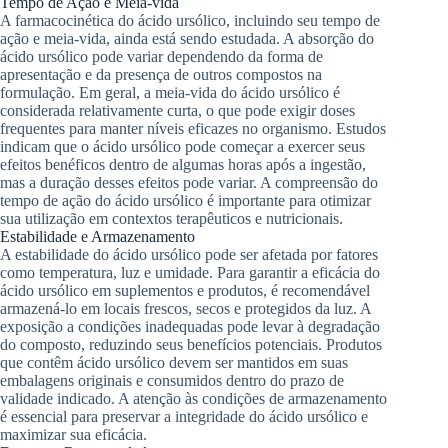
Tempo de Ação e Meia-vida
A farmacocinética do ácido ursólico, incluindo seu tempo de
ação e meia-vida, ainda está sendo estudada. A absorção do
ácido ursólico pode variar dependendo da forma de
apresentação e da presença de outros compostos na
formulação. Em geral, a meia-vida do ácido ursólico é
considerada relativamente curta, o que pode exigir doses
frequentes para manter níveis eficazes no organismo. Estudos
indicam que o ácido ursólico pode começar a exercer seus
efeitos benéficos dentro de algumas horas após a ingestão,
mas a duração desses efeitos pode variar. A compreensão do
tempo de ação do ácido ursólico é importante para otimizar
sua utilização em contextos terapêuticos e nutricionais.
Estabilidade e Armazenamento
A estabilidade do ácido ursólico pode ser afetada por fatores
como temperatura, luz e umidade. Para garantir a eficácia do
ácido ursólico em suplementos e produtos, é recomendável
armazená-lo em locais frescos, secos e protegidos da luz. A
exposição a condições inadequadas pode levar à degradação
do composto, reduzindo seus benefícios potenciais. Produtos
que contêm ácido ursólico devem ser mantidos em suas
embalagens originais e consumidos dentro do prazo de
validade indicado. A atenção às condições de armazenamento
é essencial para preservar a integridade do ácido ursólico e
maximizar sua eficácia.