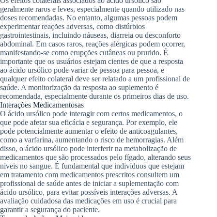
Os efeitos colaterais associados ao ácido ursólico são
geralmente raros e leves, especialmente quando utilizado nas
doses recomendadas. No entanto, algumas pessoas podem
experimentar reações adversas, como distúrbios
gastrointestinais, incluindo náuseas, diarreia ou desconforto
abdominal. Em casos raros, reações alérgicas podem ocorrer,
manifestando-se como erupções cutâneas ou prurido. É
importante que os usuários estejam cientes de que a resposta
ao ácido ursólico pode variar de pessoa para pessoa, e
qualquer efeito colateral deve ser relatado a um profissional de
saúde. A monitorização da resposta ao suplemento é
recomendada, especialmente durante os primeiros dias de uso.
Interações Medicamentosas
O ácido ursólico pode interagir com certos medicamentos, o
que pode afetar sua eficácia e segurança. Por exemplo, ele
pode potencialmente aumentar o efeito de anticoagulantes,
como a varfarina, aumentando o risco de hemorragias. Além
disso, o ácido ursólico pode interferir na metabolização de
medicamentos que são processados pelo fígado, alterando seus
níveis no sangue. É fundamental que indivíduos que estejam
em tratamento com medicamentos prescritos consultem um
profissional de saúde antes de iniciar a suplementação com
ácido ursólico, para evitar possíveis interações adversas. A
avaliação cuidadosa das medicações em uso é crucial para
garantir a segurança do paciente.