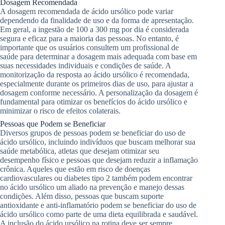
Dosagem Recomendada
A dosagem recomendada de ácido ursólico pode variar
dependendo da finalidade de uso e da forma de apresentação.
Em geral, a ingestão de 100 a 300 mg por dia é considerada
segura e eficaz para a maioria das pessoas. No entanto, é
importante que os usuários consultem um profissional de
saúde para determinar a dosagem mais adequada com base em
suas necessidades individuais e condições de saúde. A
monitorização da resposta ao ácido ursólico é recomendada,
especialmente durante os primeiros dias de uso, para ajustar a
dosagem conforme necessário. A personalização da dosagem é
fundamental para otimizar os benefícios do ácido ursólico e
minimizar o risco de efeitos colaterais.
Pessoas que Podem se Beneficiar
Diversos grupos de pessoas podem se beneficiar do uso de
ácido ursólico, incluindo indivíduos que buscam melhorar sua
saúde metabólica, atletas que desejam otimizar seu
desempenho físico e pessoas que desejam reduzir a inflamação
crônica. Aqueles que estão em risco de doenças
cardiovasculares ou diabetes tipo 2 também podem encontrar
no ácido ursólico um aliado na prevenção e manejo dessas
condições. Além disso, pessoas que buscam suporte
antioxidante e anti-inflamatório podem se beneficiar do uso de
ácido ursólico como parte de uma dieta equilibrada e saudável.
A inclusão do ácido ursólico na rotina deve ser sempre