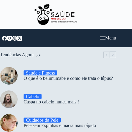
Pular
para
o
conteúdo
Menu
Tendências Agora
Saúde e Fitness
O que é o belimumabe e como ele trata o lúpus?
Cabelo
Caspa no cabelo nunca mais !
Cuidados da Pele
Pele sem Espinhas e macia mais rápido