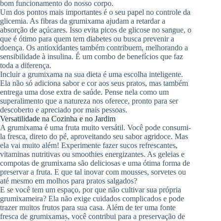
bom funcionamento do nosso corpo.
Um dos pontos mais importantes é o seu papel no controle da
glicemia. As fibras da grumixama ajudam a retardar a
absorção de açúcares. Isso evita picos de glicose no sangue, o
que é ótimo para quem tem diabetes ou busca prevenir a
doença. Os antioxidantes também contribuem, melhorando a
sensibilidade à insulina. É um combo de benefícios que faz
toda a diferença.
Incluir a grumixama na sua dieta é uma escolha inteligente.
Ela não só adiciona sabor e cor aos seus pratos, mas também
entrega uma dose extra de saúde. Pense nela como um
superalimento que a natureza nos oferece, pronto para ser
descoberto e apreciado por mais pessoas.
Versatilidade na Cozinha e no Jardim
A grumixama é uma fruta muito versátil. Você pode consumi-
la fresca, direto do pé, aproveitando seu sabor agridoce. Mas
ela vai muito além! Experimente fazer sucos refrescantes,
vitaminas nutritivas ou smoothies energizantes. As geleias e
compotas de grumixama são deliciosas e uma ótima forma de
preservar a fruta. E que tal inovar com mousses, sorvetes ou
até mesmo em molhos para pratos salgados?
E se você tem um espaço, por que não cultivar sua própria
grumixameira? Ela não exige cuidados complicados e pode
trazer muitos frutos para sua casa. Além de ter uma fonte
fresca de grumixamas, você contribui para a preservação de