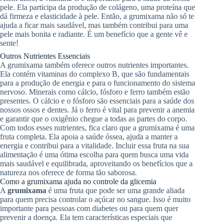
pele. Ela participa da produção de colágeno, uma proteína que
dá firmeza e elasticidade à pele. Então, a grumixama não só te
ajuda a ficar mais saudável, mas também contribui para uma
pele mais bonita e radiante. É um benefício que a gente vê e
sente!
Outros Nutrientes Essenciais
A grumixama também oferece outros nutrientes importantes.
Ela contém vitaminas do complexo B, que são fundamentais
para a produção de energia e para o funcionamento do sistema
nervoso. Minerais como cálcio, fósforo e ferro também estão
presentes. O cálcio e o fósforo são essenciais para a saúde dos
nossos ossos e dentes. Já o ferro é vital para prevenir a anemia
e garantir que o oxigênio chegue a todas as partes do corpo.
Com todos esses nutrientes, fica claro que a grumixama é uma
fruta completa. Ela apoia a saúde óssea, ajuda a manter a
energia e contribui para a vitalidade. Incluir essa fruta na sua
alimentação é uma ótima escolha para quem busca uma vida
mais saudável e equilibrada, aproveitando os benefícios que a
natureza nos oferece de forma tão saborosa.
Como a grumixama ajuda no controle da glicemia
A
grumixama
é uma fruta que pode ser uma grande aliada
para quem precisa controlar o açúcar no sangue. Isso é muito
importante para pessoas com diabetes ou para quem quer
prevenir a doença. Ela tem características especiais que