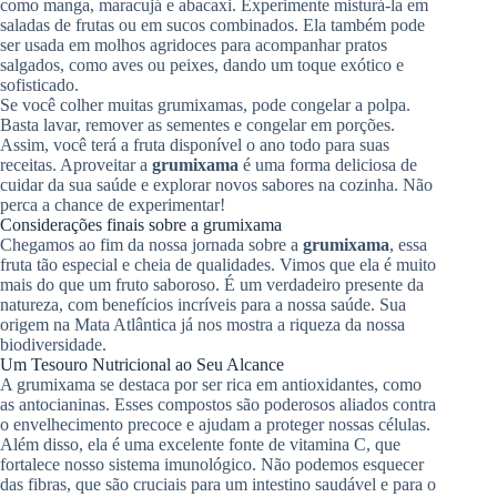
como manga, maracujá e abacaxi. Experimente misturá-la em
saladas de frutas ou em sucos combinados. Ela também pode
ser usada em molhos agridoces para acompanhar pratos
salgados, como aves ou peixes, dando um toque exótico e
sofisticado.
Se você colher muitas grumixamas, pode congelar a polpa.
Basta lavar, remover as sementes e congelar em porções.
Assim, você terá a fruta disponível o ano todo para suas
receitas. Aproveitar a
grumixama
é uma forma deliciosa de
cuidar da sua saúde e explorar novos sabores na cozinha. Não
perca a chance de experimentar!
Considerações finais sobre a grumixama
Chegamos ao fim da nossa jornada sobre a
grumixama
, essa
fruta tão especial e cheia de qualidades. Vimos que ela é muito
mais do que um fruto saboroso. É um verdadeiro presente da
natureza, com benefícios incríveis para a nossa saúde. Sua
origem na Mata Atlântica já nos mostra a riqueza da nossa
biodiversidade.
Um Tesouro Nutricional ao Seu Alcance
A grumixama se destaca por ser rica em antioxidantes, como
as antocianinas. Esses compostos são poderosos aliados contra
o envelhecimento precoce e ajudam a proteger nossas células.
Além disso, ela é uma excelente fonte de vitamina C, que
fortalece nosso sistema imunológico. Não podemos esquecer
das fibras, que são cruciais para um intestino saudável e para o