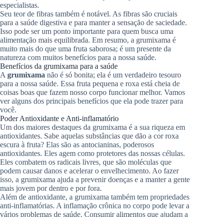
especialistas.
Seu teor de fibras também é notável. As fibras são cruciais
para a saúde digestiva e para manter a sensação de saciedade.
Isso pode ser um ponto importante para quem busca uma
alimentação mais equilibrada. Em resumo, a grumixama é
muito mais do que uma fruta saborosa; é um presente da
natureza com muitos benefícios para a nossa saúde.
Benefícios da grumixama para a saúde
A
grumixama
não é só bonita; ela é um verdadeiro tesouro
para a nossa saúde. Essa fruta pequena e roxa está cheia de
coisas boas que fazem nosso corpo funcionar melhor. Vamos
ver alguns dos principais benefícios que ela pode trazer para
você.
Poder Antioxidante e Anti-inflamatório
Um dos maiores destaques da grumixama é a sua riqueza em
antioxidantes. Sabe aquelas substâncias que dão a cor roxa
escura à fruta? Elas são as antocianinas, poderosos
antioxidantes. Eles agem como protetores das nossas células.
Eles combatem os radicais livres, que são moléculas que
podem causar danos e acelerar o envelhecimento. Ao fazer
isso, a grumixama ajuda a prevenir doenças e a manter a gente
mais jovem por dentro e por fora.
Além de antioxidante, a grumixama também tem propriedades
anti-inflamatórias. A inflamação crônica no corpo pode levar a
vários problemas de saúde. Consumir alimentos que ajudam a