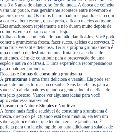
uns 3 a 5 anos de plantio, se for de muda. A época de colheita
varia um pouco, mas geralmente acontece entre novembro e
janeiro, no verão. Os frutos ficam maduros quando estão com
a cor roxa bem escura, quase preta, e ficam macios ao toque.
Eles amadurecem rapidamente e não duram muito depois de
colhidos, então é bom consumir logo.
Colha os frutos com cuidado para não danificá-los. Você pode
comer a grumixama fresca, fazer sucos, geleias ou sorvetes. É
uma fruta versátil e deliciosa. Ter sua própria grumixameira é
uma maneira de desfrutar de uma fruta fresca e cheia de
nutrientes, além de contribuir para a preservação de uma
espécie nativa do Brasil. É uma experiência recompensadora
para qualquer jardineiro.
Receitas e formas de consumir a grumixama
A
grumixama
é uma fruta deliciosa e versátil. Ela pode ser
usada de muitas formas na cozinha. Seus benefícios para a
saúde são ainda maiores quando a gente a inclui na dieta de
um jeito gostoso. Vamos ver algumas ideias para você
aproveitar essa maravilha!
Consumo In Natura: Simples e Nutritivo
A forma mais fácil e saudável de consumir a grumixama é
fresca, direto do pé. Quando está bem madura, ela tem um
sabor agridoce único, que lembra cereja e jabuticaba. É
perfeita para um lanche rápido ou para adicionar a saladas de