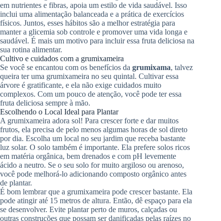
em nutrientes e fibras, apoia um estilo de vida saudável. Isso
inclui uma alimentação balanceada e a prática de exercícios
físicos. Juntos, esses hábitos são a melhor estratégia para
manter a glicemia sob controle e promover uma vida longa e
saudável. É mais um motivo para incluir essa fruta deliciosa na
sua rotina alimentar.
Cultivo e cuidados com a grumixameira
Se você se encantou com os benefícios da
grumixama
, talvez
queira ter uma grumixameira no seu quintal. Cultivar essa
árvore é gratificante, e ela não exige cuidados muito
complexos. Com um pouco de atenção, você pode ter essa
fruta deliciosa sempre à mão.
Escolhendo o Local Ideal para Plantar
A grumixameira adora sol! Para crescer forte e dar muitos
frutos, ela precisa de pelo menos algumas horas de sol direto
por dia. Escolha um local no seu jardim que receba bastante
luz solar. O solo também é importante. Ela prefere solos ricos
em matéria orgânica, bem drenados e com pH levemente
ácido a neutro. Se o seu solo for muito argiloso ou arenoso,
você pode melhorá-lo adicionando composto orgânico antes
de plantar.
É bom lembrar que a grumixameira pode crescer bastante. Ela
pode atingir até 15 metros de altura. Então, dê espaço para ela
se desenvolver. Evite plantar perto de muros, calçadas ou
outras construções que possam ser danificadas pelas raízes no