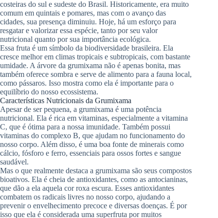
costeiras do sul e sudeste do Brasil. Historicamente, era muito
comum em quintais e pomares, mas com o avanço das
cidades, sua presença diminuiu. Hoje, há um esforço para
resgatar e valorizar essa espécie, tanto por seu valor
nutricional quanto por sua importância ecológica.
Essa fruta é um símbolo da biodiversidade brasileira. Ela
cresce melhor em climas tropicais e subtropicais, com bastante
umidade. A árvore da grumixama não é apenas bonita, mas
também oferece sombra e serve de alimento para a fauna local,
como pássaros. Isso mostra como ela é importante para o
equilíbrio do nosso ecossistema.
Características Nutricionais da Grumixama
Apesar de ser pequena, a grumixama é uma potência
nutricional. Ela é rica em vitaminas, especialmente a vitamina
C, que é ótima para a nossa imunidade. Também possui
vitaminas do complexo B, que ajudam no funcionamento do
nosso corpo. Além disso, é uma boa fonte de minerais como
cálcio, fósforo e ferro, essenciais para ossos fortes e sangue
saudável.
Mas o que realmente destaca a grumixama são seus compostos
bioativos. Ela é cheia de antioxidantes, como as antocianinas,
que dão a ela aquela cor roxa escura. Esses antioxidantes
combatem os radicais livres no nosso corpo, ajudando a
prevenir o envelhecimento precoce e diversas doenças. É por
isso que ela é considerada uma superfruta por muitos