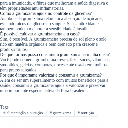
para a imunidade, e fibras que melhoram a saúde digestiva e
têm propriedades anti-inflamatórias.
Como a grumixama ajuda no controle da glicemia?
As fibras da grumixama retardam a absorção de açúcares,
evitando picos de glicose no sangue. Seus antioxidantes
também podem melhorar a sensibilidade à insulina.
É possível cultivar a grumixameira em casa?
Sim, é possível. A grumixameira precisa de sol pleno e solo
rico em matéria orgânica e bem drenado para crescer e
produzir frutos.
De que formas posso consumir a grumixama na minha dieta?
Você pode comer a grumixama fresca, fazer sucos, vitaminas,
smoothies, geleias, compotas, doces e até usá-la em molhos
para pratos salgados.
Por que é importante valorizar e consumir a grumixama?
Além de ser um superalimento com muitos benefícios para a
saúde, consumir a grumixama ajuda a valorizar e preservar
uma importante espécie nativa da flora brasileira.
Tags
#
alimentação e nutrição
#
grumixama
#
nutrição