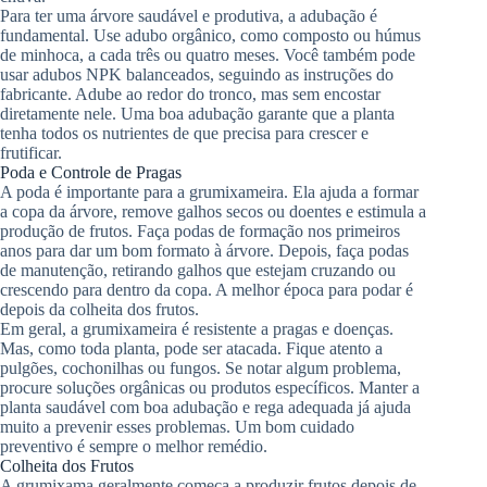
Para ter uma árvore saudável e produtiva, a adubação é
fundamental. Use adubo orgânico, como composto ou húmus
de minhoca, a cada três ou quatro meses. Você também pode
usar adubos NPK balanceados, seguindo as instruções do
fabricante. Adube ao redor do tronco, mas sem encostar
diretamente nele. Uma boa adubação garante que a planta
tenha todos os nutrientes de que precisa para crescer e
frutificar.
Poda e Controle de Pragas
A poda é importante para a grumixameira. Ela ajuda a formar
a copa da árvore, remove galhos secos ou doentes e estimula a
produção de frutos. Faça podas de formação nos primeiros
anos para dar um bom formato à árvore. Depois, faça podas
de manutenção, retirando galhos que estejam cruzando ou
crescendo para dentro da copa. A melhor época para podar é
depois da colheita dos frutos.
Em geral, a grumixameira é resistente a pragas e doenças.
Mas, como toda planta, pode ser atacada. Fique atento a
pulgões, cochonilhas ou fungos. Se notar algum problema,
procure soluções orgânicas ou produtos específicos. Manter a
planta saudável com boa adubação e rega adequada já ajuda
muito a prevenir esses problemas. Um bom cuidado
preventivo é sempre o melhor remédio.
Colheita dos Frutos
A grumixama geralmente começa a produzir frutos depois de