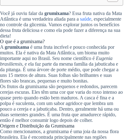
Você já ouviu falar da
grumixama
? Essa fruta nativa da Mata
Atlântica é uma verdadeira aliada para a
saúde
, especialmente
no controle da glicemia. Vamos explorar juntos os benefícios
dessa fruta deliciosa e como ela pode fazer a diferença na sua
dieta!
O que é a grumixama?
A
grumixama
é uma fruta incrível e pouco conhecida por
muitos. Ela é nativa da Mata Atlântica, um bioma muito
importante aqui no Brasil. Seu nome científico é
Eugenia
brasiliensis
, e ela faz parte da mesma família da jabuticaba e
da pitanga. É uma árvore de porte médio, que pode chegar a
uns 15 metros de altura. Suas folhas são brilhantes e suas
flores são brancas, pequenas e muito bonitas.
Os frutos da grumixama são pequenos e redondos, parecem
cerejas escuras. Eles têm uma cor que varia do roxo intenso ao
quase preto quando estão bem maduros. A casca é fina e a
polpa é suculenta, com um sabor agridoce que lembra um
pouco a cereja e a jabuticaba. Dentro, geralmente há uma ou
duas sementes grandes. É uma fruta que amadurece rápido,
então é melhor consumir logo depois de colher.
Origem e Distribuição da Grumixama
Como mencionamos, a grumixama é uma joia da nossa flora
brasileira. Ela é encontrada principalmente nas regiões