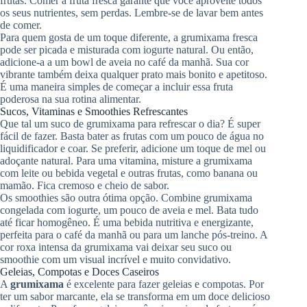
frutas. Comer a fruta fresca garante que você aproveite todos
os seus nutrientes, sem perdas. Lembre-se de lavar bem antes
de comer.
Para quem gosta de um toque diferente, a grumixama fresca
pode ser picada e misturada com iogurte natural. Ou então,
adicione-a a um bowl de aveia no café da manhã. Sua cor
vibrante também deixa qualquer prato mais bonito e apetitoso.
É uma maneira simples de começar a incluir essa fruta
poderosa na sua rotina alimentar.
Sucos, Vitaminas e Smoothies Refrescantes
Que tal um suco de grumixama para refrescar o dia? É super
fácil de fazer. Basta bater as frutas com um pouco de água no
liquidificador e coar. Se preferir, adicione um toque de mel ou
adoçante natural. Para uma vitamina, misture a grumixama
com leite ou bebida vegetal e outras frutas, como banana ou
mamão. Fica cremoso e cheio de sabor.
Os smoothies são outra ótima opção. Combine grumixama
congelada com iogurte, um pouco de aveia e mel. Bata tudo
até ficar homogêneo. É uma bebida nutritiva e energizante,
perfeita para o café da manhã ou para um lanche pós-treino. A
cor roxa intensa da grumixama vai deixar seu suco ou
smoothie com um visual incrível e muito convidativo.
Geleias, Compotas e Doces Caseiros
A
grumixama
é excelente para fazer geleias e compotas. Por
ter um sabor marcante, ela se transforma em um doce delicioso