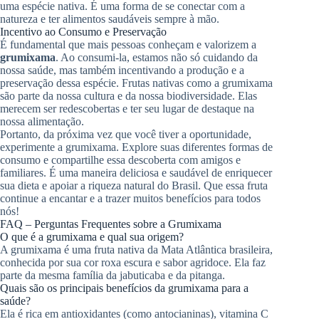
uma espécie nativa. É uma forma de se conectar com a
natureza e ter alimentos saudáveis sempre à mão.
Incentivo ao Consumo e Preservação
É fundamental que mais pessoas conheçam e valorizem a
grumixama
. Ao consumi-la, estamos não só cuidando da
nossa saúde, mas também incentivando a produção e a
preservação dessa espécie. Frutas nativas como a grumixama
são parte da nossa cultura e da nossa biodiversidade. Elas
merecem ser redescobertas e ter seu lugar de destaque na
nossa alimentação.
Portanto, da próxima vez que você tiver a oportunidade,
experimente a grumixama. Explore suas diferentes formas de
consumo e compartilhe essa descoberta com amigos e
familiares. É uma maneira deliciosa e saudável de enriquecer
sua dieta e apoiar a riqueza natural do Brasil. Que essa fruta
continue a encantar e a trazer muitos benefícios para todos
nós!
FAQ – Perguntas Frequentes sobre a Grumixama
O que é a grumixama e qual sua origem?
A grumixama é uma fruta nativa da Mata Atlântica brasileira,
conhecida por sua cor roxa escura e sabor agridoce. Ela faz
parte da mesma família da jabuticaba e da pitanga.
Quais são os principais benefícios da grumixama para a
saúde?
Ela é rica em antioxidantes (como antocianinas), vitamina C