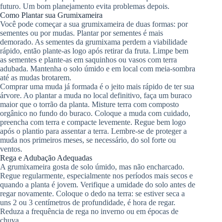
futuro. Um bom planejamento evita problemas depois.
Como Plantar sua Grumixameira
Você pode começar a sua grumixameira de duas formas: por
sementes ou por mudas. Plantar por sementes é mais
demorado. As sementes da grumixama perdem a viabilidade
rápido, então plante-as logo após retirar da fruta. Limpe bem
as sementes e plante-as em saquinhos ou vasos com terra
adubada. Mantenha o solo úmido e em local com meia-sombra
até as mudas brotarem.
Comprar uma muda já formada é o jeito mais rápido de ter sua
árvore. Ao plantar a muda no local definitivo, faça um buraco
maior que o torrão da planta. Misture terra com composto
orgânico no fundo do buraco. Coloque a muda com cuidado,
preencha com terra e compacte levemente. Regue bem logo
após o plantio para assentar a terra. Lembre-se de proteger a
muda nos primeiros meses, se necessário, do sol forte ou
ventos.
Rega e Adubação Adequadas
A grumixameira gosta de solo úmido, mas não encharcado.
Regue regularmente, especialmente nos períodos mais secos e
quando a planta é jovem. Verifique a umidade do solo antes de
regar novamente. Coloque o dedo na terra: se estiver seca a
uns 2 ou 3 centímetros de profundidade, é hora de regar.
Reduza a frequência de rega no inverno ou em épocas de
chuva.