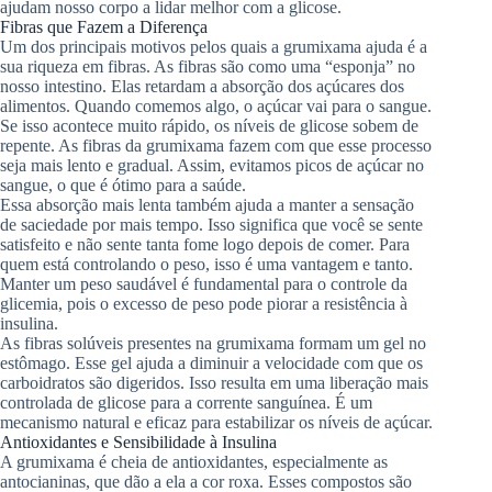
ajudam nosso corpo a lidar melhor com a glicose.
Fibras que Fazem a Diferença
Um dos principais motivos pelos quais a grumixama ajuda é a
sua riqueza em fibras. As fibras são como uma “esponja” no
nosso intestino. Elas retardam a absorção dos açúcares dos
alimentos. Quando comemos algo, o açúcar vai para o sangue.
Se isso acontece muito rápido, os níveis de glicose sobem de
repente. As fibras da grumixama fazem com que esse processo
seja mais lento e gradual. Assim, evitamos picos de açúcar no
sangue, o que é ótimo para a saúde.
Essa absorção mais lenta também ajuda a manter a sensação
de saciedade por mais tempo. Isso significa que você se sente
satisfeito e não sente tanta fome logo depois de comer. Para
quem está controlando o peso, isso é uma vantagem e tanto.
Manter um peso saudável é fundamental para o controle da
glicemia, pois o excesso de peso pode piorar a resistência à
insulina.
As fibras solúveis presentes na grumixama formam um gel no
estômago. Esse gel ajuda a diminuir a velocidade com que os
carboidratos são digeridos. Isso resulta em uma liberação mais
controlada de glicose para a corrente sanguínea. É um
mecanismo natural e eficaz para estabilizar os níveis de açúcar.
Antioxidantes e Sensibilidade à Insulina
A grumixama é cheia de antioxidantes, especialmente as
antocianinas, que dão a ela a cor roxa. Esses compostos são