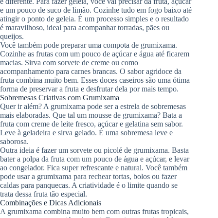
e diferente. Para fazer geleia, você vai precisar da fruta, açúcar
e um pouco de suco de limão. Cozinhe tudo em fogo baixo até
atingir o ponto de geleia. É um processo simples e o resultado
é maravilhoso, ideal para acompanhar torradas, pães ou
queijos.
Você também pode preparar uma compota de grumixama.
Cozinhe as frutas com um pouco de açúcar e água até ficarem
macias. Sirva com sorvete de creme ou como
acompanhamento para carnes brancas. O sabor agridoce da
fruta combina muito bem. Esses doces caseiros são uma ótima
forma de preservar a fruta e desfrutar dela por mais tempo.
Sobremesas Criativas com Grumixama
Quer ir além? A grumixama pode ser a estrela de sobremesas
mais elaboradas. Que tal um mousse de grumixama? Bata a
fruta com creme de leite fresco, açúcar e gelatina sem sabor.
Leve à geladeira e sirva gelado. É uma sobremesa leve e
saborosa.
Outra ideia é fazer um sorvete ou picolé de grumixama. Basta
bater a polpa da fruta com um pouco de água e açúcar, e levar
ao congelador. Fica super refrescante e natural. Você também
pode usar a grumixama para rechear tortas, bolos ou fazer
caldas para panquecas. A criatividade é o limite quando se
trata dessa fruta tão especial.
Combinações e Dicas Adicionais
A grumixama combina muito bem com outras frutas tropicais,