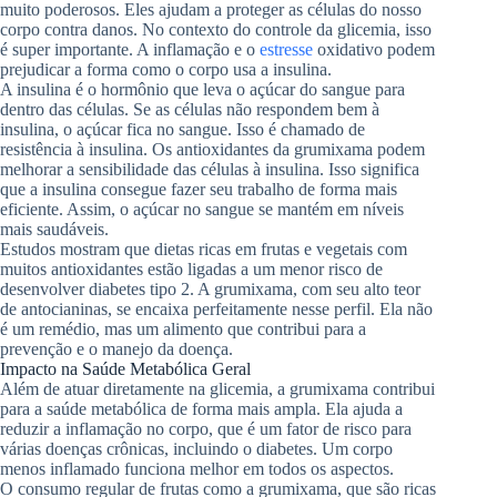
muito poderosos. Eles ajudam a proteger as células do nosso
corpo contra danos. No contexto do controle da glicemia, isso
é super importante. A inflamação e o
estresse
oxidativo podem
prejudicar a forma como o corpo usa a insulina.
A insulina é o hormônio que leva o açúcar do sangue para
dentro das células. Se as células não respondem bem à
insulina, o açúcar fica no sangue. Isso é chamado de
resistência à insulina. Os antioxidantes da grumixama podem
melhorar a sensibilidade das células à insulina. Isso significa
que a insulina consegue fazer seu trabalho de forma mais
eficiente. Assim, o açúcar no sangue se mantém em níveis
mais saudáveis.
Estudos mostram que dietas ricas em frutas e vegetais com
muitos antioxidantes estão ligadas a um menor risco de
desenvolver diabetes tipo 2. A grumixama, com seu alto teor
de antocianinas, se encaixa perfeitamente nesse perfil. Ela não
é um remédio, mas um alimento que contribui para a
prevenção e o manejo da doença.
Impacto na Saúde Metabólica Geral
Além de atuar diretamente na glicemia, a grumixama contribui
para a saúde metabólica de forma mais ampla. Ela ajuda a
reduzir a inflamação no corpo, que é um fator de risco para
várias doenças crônicas, incluindo o diabetes. Um corpo
menos inflamado funciona melhor em todos os aspectos.
O consumo regular de frutas como a grumixama, que são ricas