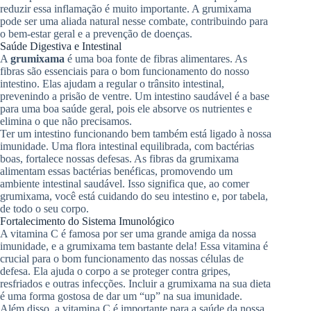
reduzir essa inflamação é muito importante. A grumixama
pode ser uma aliada natural nesse combate, contribuindo para
o bem-estar geral e a prevenção de doenças.
Saúde Digestiva e Intestinal
A
grumixama
é uma boa fonte de fibras alimentares. As
fibras são essenciais para o bom funcionamento do nosso
intestino. Elas ajudam a regular o trânsito intestinal,
prevenindo a prisão de ventre. Um intestino saudável é a base
para uma boa saúde geral, pois ele absorve os nutrientes e
elimina o que não precisamos.
Ter um intestino funcionando bem também está ligado à nossa
imunidade. Uma flora intestinal equilibrada, com bactérias
boas, fortalece nossas defesas. As fibras da grumixama
alimentam essas bactérias benéficas, promovendo um
ambiente intestinal saudável. Isso significa que, ao comer
grumixama, você está cuidando do seu intestino e, por tabela,
de todo o seu corpo.
Fortalecimento do Sistema Imunológico
A vitamina C é famosa por ser uma grande amiga da nossa
imunidade, e a grumixama tem bastante dela! Essa vitamina é
crucial para o bom funcionamento das nossas células de
defesa. Ela ajuda o corpo a se proteger contra gripes,
resfriados e outras infecções. Incluir a grumixama na sua dieta
é uma forma gostosa de dar um “up” na sua imunidade.
Além disso, a vitamina C é importante para a saúde da nossa