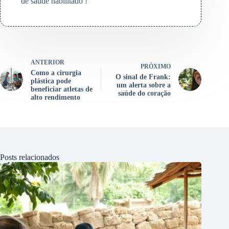
de saúde habilitado !
ANTERIOR
PRÓXIMO
Como a cirurgia
O sinal de Frank:
plástica pode
um alerta sobre a
beneficiar atletas de
saúde do coração
alto rendimento
Posts relacionados