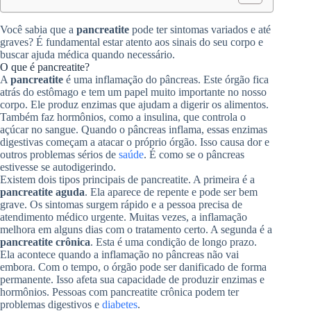
Você sabia que a
pancreatite
pode ter sintomas variados e até
graves? É fundamental estar atento aos sinais do seu corpo e
buscar ajuda médica quando necessário.
O que é pancreatite?
A
pancreatite
é uma inflamação do pâncreas. Este órgão fica
atrás do estômago e tem um papel muito importante no nosso
corpo. Ele produz enzimas que ajudam a digerir os alimentos.
Também faz hormônios, como a insulina, que controla o
açúcar no sangue. Quando o pâncreas inflama, essas enzimas
digestivas começam a atacar o próprio órgão. Isso causa dor e
outros problemas sérios de
saúde
. É como se o pâncreas
estivesse se autodigerindo.
Existem dois tipos principais de pancreatite. A primeira é a
pancreatite aguda
. Ela aparece de repente e pode ser bem
grave. Os sintomas surgem rápido e a pessoa precisa de
atendimento médico urgente. Muitas vezes, a inflamação
melhora em alguns dias com o tratamento certo. A segunda é a
pancreatite crônica
. Esta é uma condição de longo prazo.
Ela acontece quando a inflamação no pâncreas não vai
embora. Com o tempo, o órgão pode ser danificado de forma
permanente. Isso afeta sua capacidade de produzir enzimas e
hormônios. Pessoas com pancreatite crônica podem ter
problemas digestivos e
diabetes
.