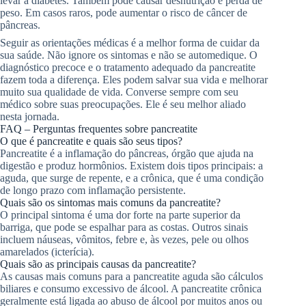
levar a diabetes. Também pode causar desnutrição e perda de
peso. Em casos raros, pode aumentar o risco de câncer de
pâncreas.
Seguir as orientações médicas é a melhor forma de cuidar da
sua saúde. Não ignore os sintomas e não se automedique. O
diagnóstico precoce e o tratamento adequado da pancreatite
fazem toda a diferença. Eles podem salvar sua vida e melhorar
muito sua qualidade de vida. Converse sempre com seu
médico sobre suas preocupações. Ele é seu melhor aliado
nesta jornada.
FAQ – Perguntas frequentes sobre pancreatite
O que é pancreatite e quais são seus tipos?
Pancreatite é a inflamação do pâncreas, órgão que ajuda na
digestão e produz hormônios. Existem dois tipos principais: a
aguda, que surge de repente, e a crônica, que é uma condição
de longo prazo com inflamação persistente.
Quais são os sintomas mais comuns da pancreatite?
O principal sintoma é uma dor forte na parte superior da
barriga, que pode se espalhar para as costas. Outros sinais
incluem náuseas, vômitos, febre e, às vezes, pele ou olhos
amarelados (icterícia).
Quais são as principais causas da pancreatite?
As causas mais comuns para a pancreatite aguda são cálculos
biliares e consumo excessivo de álcool. A pancreatite crônica
geralmente está ligada ao abuso de álcool por muitos anos ou