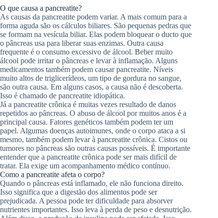
O que causa a pancreatite?
As causas da pancreatite podem variar. A mais comum para a
forma aguda são os cálculos biliares. São pequenas pedras que
se formam na vesícula biliar. Elas podem bloquear o ducto que
o pâncreas usa para liberar suas enzimas. Outra causa
frequente é o consumo excessivo de álcool. Beber muito
álcool pode irritar o pâncreas e levar à inflamação. Alguns
medicamentos também podem causar pancreatite. Níveis
muito altos de triglicerídeos, um tipo de gordura no sangue,
são outra causa. Em alguns casos, a causa não é descoberta.
Isso é chamado de pancreatite idiopática.
Já a pancreatite crônica é muitas vezes resultado de danos
repetidos ao pâncreas. O abuso de álcool por muitos anos é a
principal causa. Fatores genéticos também podem ter um
papel. Algumas doenças autoimunes, onde o corpo ataca a si
mesmo, também podem levar à pancreatite crônica. Cistos ou
tumores no pâncreas são outras causas possíveis. É importante
entender que a pancreatite crônica pode ser mais difícil de
tratar. Ela exige um acompanhamento médico contínuo.
Como a pancreatite afeta o corpo?
Quando o pâncreas está inflamado, ele não funciona direito.
Isso significa que a digestão dos alimentos pode ser
prejudicada. A pessoa pode ter dificuldade para absorver
nutrientes importantes. Isso leva à perda de peso e desnutrição.