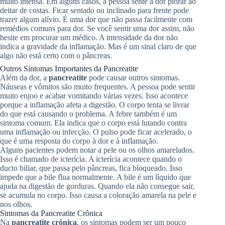
muito intensa. Em alguns casos, a pessoa sente a dor piorar ao
deitar de costas. Ficar sentado ou inclinado para frente pode
trazer algum alívio. É uma dor que não passa facilmente com
remédios comuns para dor. Se você sentir uma dor assim, não
hesite em procurar um médico. A intensidade da dor não
indica a gravidade da inflamação. Mas é um sinal claro de que
algo não está certo com o pâncreas.
Outros Sintomas Importantes da Pancreatite
Além da dor, a
pancreatite
pode causar outros sintomas.
Náuseas e vômitos são muito frequentes. A pessoa pode sentir
muito enjoo e acabar vomitando várias vezes. Isso acontece
porque a inflamação afeta a digestão. O corpo tenta se livrar
do que está causando o problema. A febre também é um
sintoma comum. Ela indica que o corpo está lutando contra
uma inflamação ou infecção. O pulso pode ficar acelerado, o
que é uma resposta do corpo à dor e à inflamação.
Alguns pacientes podem notar a pele ou os olhos amarelados.
Isso é chamado de icterícia. A icterícia acontece quando o
ducto biliar, que passa pelo pâncreas, fica bloqueado. Isso
impede que a bile flua normalmente. A bile é um líquido que
ajuda na digestão de gorduras. Quando ela não consegue sair,
se acumula no corpo. Isso causa a coloração amarela na pele e
nos olhos.
Sintomas da Pancreatite Crônica
Na
pancreatite crônica
, os sintomas podem ser um pouco