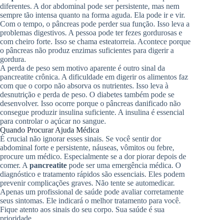
diferentes. A dor abdominal pode ser persistente, mas nem
sempre tão intensa quanto na forma aguda. Ela pode ir e vir.
Com o tempo, o pâncreas pode perder sua função. Isso leva a
problemas digestivos. A pessoa pode ter fezes gordurosas e
com cheiro forte. Isso se chama esteatorreia. Acontece porque
o pâncreas não produz enzimas suficientes para digerir a
gordura.
A perda de peso sem motivo aparente é outro sinal da
pancreatite crônica. A dificuldade em digerir os alimentos faz
com que o corpo não absorva os nutrientes. Isso leva à
desnutrição e perda de peso. O diabetes também pode se
desenvolver. Isso ocorre porque o pâncreas danificado não
consegue produzir insulina suficiente. A insulina é essencial
para controlar o açúcar no sangue.
Quando Procurar Ajuda Médica
É crucial não ignorar esses sinais. Se você sentir dor
abdominal forte e persistente, náuseas, vômitos ou febre,
procure um médico. Especialmente se a dor piorar depois de
comer. A
pancreatite
pode ser uma emergência médica. O
diagnóstico e tratamento rápidos são essenciais. Eles podem
prevenir complicações graves. Não tente se automedicar.
Apenas um profissional de saúde pode avaliar corretamente
seus sintomas. Ele indicará o melhor tratamento para você.
Fique atento aos sinais do seu corpo. Sua saúde é sua
prioridade.