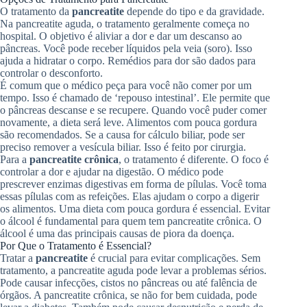
O tratamento da
pancreatite
depende do tipo e da gravidade.
Na pancreatite aguda, o tratamento geralmente começa no
hospital. O objetivo é aliviar a dor e dar um descanso ao
pâncreas. Você pode receber líquidos pela veia (soro). Isso
ajuda a hidratar o corpo. Remédios para dor são dados para
controlar o desconforto.
É comum que o médico peça para você não comer por um
tempo. Isso é chamado de ‘repouso intestinal’. Ele permite que
o pâncreas descanse e se recupere. Quando você puder comer
novamente, a dieta será leve. Alimentos com pouca gordura
são recomendados. Se a causa for cálculo biliar, pode ser
preciso remover a vesícula biliar. Isso é feito por cirurgia.
Para a
pancreatite crônica
, o tratamento é diferente. O foco é
controlar a dor e ajudar na digestão. O médico pode
prescrever enzimas digestivas em forma de pílulas. Você toma
essas pílulas com as refeições. Elas ajudam o corpo a digerir
os alimentos. Uma dieta com pouca gordura é essencial. Evitar
o álcool é fundamental para quem tem pancreatite crônica. O
álcool é uma das principais causas de piora da doença.
Por Que o Tratamento é Essencial?
Tratar a
pancreatite
é crucial para evitar complicações. Sem
tratamento, a pancreatite aguda pode levar a problemas sérios.
Pode causar infecções, cistos no pâncreas ou até falência de
órgãos. A pancreatite crônica, se não for bem cuidada, pode