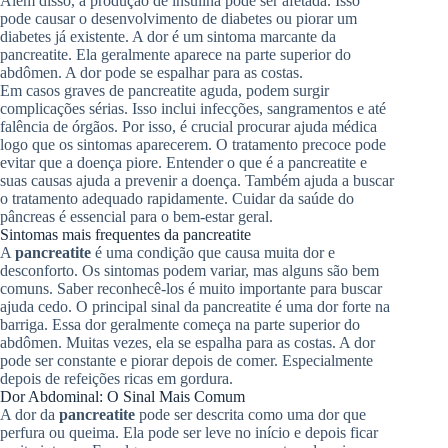
Além disso, a produção de insulina pode ser afetada. Isso
pode causar o desenvolvimento de diabetes ou piorar um
diabetes já existente. A dor é um sintoma marcante da
pancreatite. Ela geralmente aparece na parte superior do
abdômen. A dor pode se espalhar para as costas.
Em casos graves de pancreatite aguda, podem surgir
complicações sérias. Isso inclui infecções, sangramentos e até
falência de órgãos. Por isso, é crucial procurar ajuda médica
logo que os sintomas aparecerem. O tratamento precoce pode
evitar que a doença piore. Entender o que é a pancreatite e
suas causas ajuda a prevenir a doença. Também ajuda a buscar
o tratamento adequado rapidamente. Cuidar da saúde do
pâncreas é essencial para o bem-estar geral.
Sintomas mais frequentes da pancreatite
A
pancreatite
é uma condição que causa muita dor e
desconforto. Os sintomas podem variar, mas alguns são bem
comuns. Saber reconhecê-los é muito importante para buscar
ajuda cedo. O principal sinal da pancreatite é uma dor forte na
barriga. Essa dor geralmente começa na parte superior do
abdômen. Muitas vezes, ela se espalha para as costas. A dor
pode ser constante e piorar depois de comer. Especialmente
depois de refeições ricas em gordura.
Dor Abdominal: O Sinal Mais Comum
A dor da
pancreatite
pode ser descrita como uma dor que
perfura ou queima. Ela pode ser leve no início e depois ficar