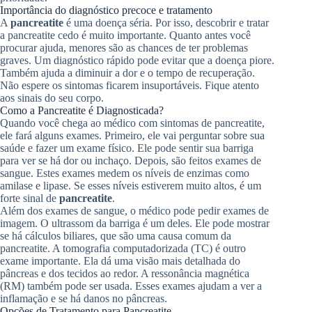
Importância do diagnóstico precoce e tratamento
A
pancreatite
é uma doença séria. Por isso, descobrir e tratar
a pancreatite cedo é muito importante. Quanto antes você
procurar ajuda, menores são as chances de ter problemas
graves. Um diagnóstico rápido pode evitar que a doença piore.
Também ajuda a diminuir a dor e o tempo de recuperação.
Não espere os sintomas ficarem insuportáveis. Fique atento
aos sinais do seu corpo.
Como a Pancreatite é Diagnosticada?
Quando você chega ao médico com sintomas de pancreatite,
ele fará alguns exames. Primeiro, ele vai perguntar sobre sua
saúde e fazer um exame físico. Ele pode sentir sua barriga
para ver se há dor ou inchaço. Depois, são feitos exames de
sangue. Estes exames medem os níveis de enzimas como
amilase e lipase. Se esses níveis estiverem muito altos, é um
forte sinal de
pancreatite
.
Além dos exames de sangue, o médico pode pedir exames de
imagem. O ultrassom da barriga é um deles. Ele pode mostrar
se há cálculos biliares, que são uma causa comum da
pancreatite. A tomografia computadorizada (TC) é outro
exame importante. Ela dá uma visão mais detalhada do
pâncreas e dos tecidos ao redor. A ressonância magnética
(RM) também pode ser usada. Esses exames ajudam a ver a
inflamação e se há danos no pâncreas.
Opções de Tratamento para Pancreatite