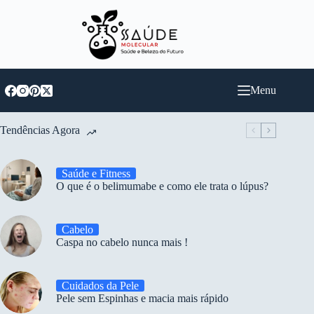
Pular
para
o
conteúdo
Menu
Tendências Agora
Saúde e Fitness
O que é o belimumabe e como ele trata o lúpus?
Cabelo
Caspa no cabelo nunca mais !
Cuidados da Pele
Pele sem Espinhas e macia mais rápido