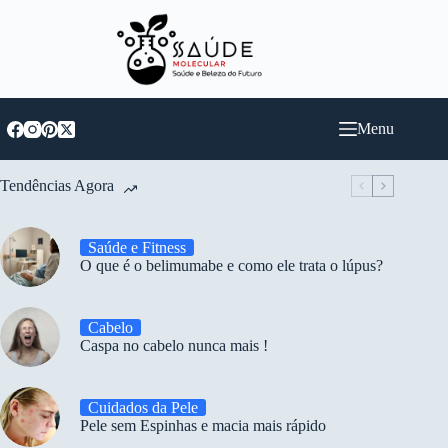
Pular
para
o
conteúdo
Menu
Tendências Agora
Saúde e Fitness
O que é o belimumabe e como ele trata o lúpus?
Cabelo
Caspa no cabelo nunca mais !
Cuidados da Pele
Pele sem Espinhas e macia mais rápido