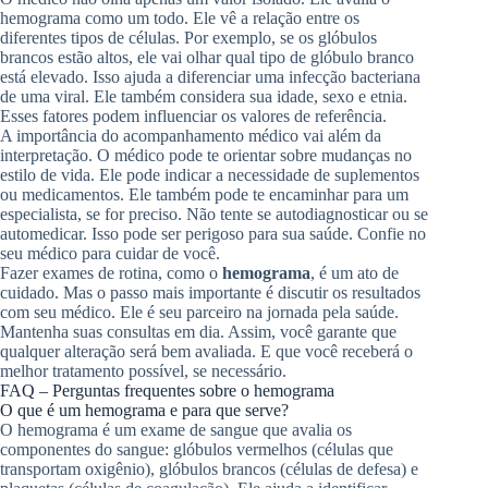
hemograma como um todo. Ele vê a relação entre os
diferentes tipos de células. Por exemplo, se os glóbulos
brancos estão altos, ele vai olhar qual tipo de glóbulo branco
está elevado. Isso ajuda a diferenciar uma infecção bacteriana
de uma viral. Ele também considera sua idade, sexo e etnia.
Esses fatores podem influenciar os valores de referência.
A importância do acompanhamento médico vai além da
interpretação. O médico pode te orientar sobre mudanças no
estilo de vida. Ele pode indicar a necessidade de suplementos
ou medicamentos. Ele também pode te encaminhar para um
especialista, se for preciso. Não tente se autodiagnosticar ou se
automedicar. Isso pode ser perigoso para sua saúde. Confie no
seu médico para cuidar de você.
Fazer exames de rotina, como o
hemograma
, é um ato de
cuidado. Mas o passo mais importante é discutir os resultados
com seu médico. Ele é seu parceiro na jornada pela saúde.
Mantenha suas consultas em dia. Assim, você garante que
qualquer alteração será bem avaliada. E que você receberá o
melhor tratamento possível, se necessário.
FAQ – Perguntas frequentes sobre o hemograma
O que é um hemograma e para que serve?
O hemograma é um exame de sangue que avalia os
componentes do sangue: glóbulos vermelhos (células que
transportam oxigênio), glóbulos brancos (células de defesa) e