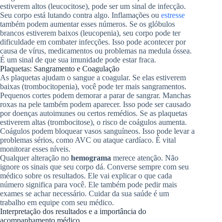
estiverem altos (leucocitose), pode ser um sinal de infecção.
Seu corpo está lutando contra algo. Inflamações ou
estresse
também podem aumentar esses números. Se os glóbulos
brancos estiverem baixos (leucopenia), seu corpo pode ter
dificuldade em combater infecções. Isso pode acontecer por
causa de vírus, medicamentos ou problemas na medula óssea.
É um sinal de que sua imunidade pode estar fraca.
Plaquetas: Sangramento e Coagulação
As plaquetas ajudam o sangue a coagular. Se elas estiverem
baixas (trombocitopenia), você pode ter mais sangramentos.
Pequenos cortes podem demorar a parar de sangrar. Manchas
roxas na pele também podem aparecer. Isso pode ser causado
por doenças autoimunes ou certos remédios. Se as plaquetas
estiverem altas (trombocitose), o risco de coágulos aumenta.
Coágulos podem bloquear vasos sanguíneos. Isso pode levar a
problemas sérios, como AVC ou ataque cardíaco. É vital
monitorar esses níveis.
Qualquer alteração no
hemograma
merece atenção. Não
ignore os sinais que seu corpo dá. Converse sempre com seu
médico sobre os resultados. Ele vai explicar o que cada
número significa para você. Ele também pode pedir mais
exames se achar necessário. Cuidar da sua saúde é um
trabalho em equipe com seu médico.
Interpretação dos resultados e a importância do
acompanhamento médico