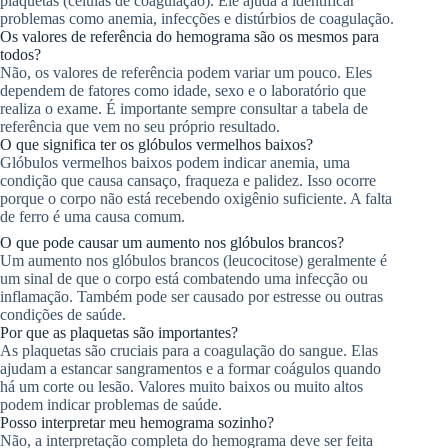
plaquetas (células de coagulação). Ele ajuda a identificar
problemas como anemia, infecções e distúrbios de coagulação.
Os valores de referência do hemograma são os mesmos para
todos?
Não, os valores de referência podem variar um pouco. Eles
dependem de fatores como idade, sexo e o laboratório que
realiza o exame. É importante sempre consultar a tabela de
referência que vem no seu próprio resultado.
O que significa ter os glóbulos vermelhos baixos?
Glóbulos vermelhos baixos podem indicar anemia, uma
condição que causa cansaço, fraqueza e palidez. Isso ocorre
porque o corpo não está recebendo oxigênio suficiente. A falta
de ferro é uma causa comum.
O que pode causar um aumento nos glóbulos brancos?
Um aumento nos glóbulos brancos (leucocitose) geralmente é
um sinal de que o corpo está combatendo uma infecção ou
inflamação. Também pode ser causado por estresse ou outras
condições de saúde.
Por que as plaquetas são importantes?
As plaquetas são cruciais para a coagulação do sangue. Elas
ajudam a estancar sangramentos e a formar coágulos quando
há um corte ou lesão. Valores muito baixos ou muito altos
podem indicar problemas de saúde.
Posso interpretar meu hemograma sozinho?
Não, a interpretação completa do hemograma deve ser feita