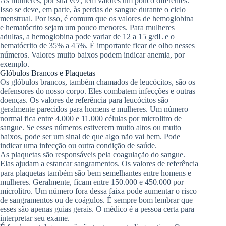
As mulheres, por sua vez, têm valores um pouco diferentes.
Isso se deve, em parte, às perdas de sangue durante o ciclo
menstrual. Por isso, é comum que os valores de hemoglobina
e hematócrito sejam um pouco menores. Para mulheres
adultas, a hemoglobina pode variar de 12 a 15 g/dL e o
hematócrito de 35% a 45%. É importante ficar de olho nesses
números. Valores muito baixos podem indicar anemia, por
exemplo.
Glóbulos Brancos e Plaquetas
Os glóbulos brancos, também chamados de leucócitos, são os
defensores do nosso corpo. Eles combatem infecções e outras
doenças. Os valores de referência para leucócitos são
geralmente parecidos para homens e mulheres. Um número
normal fica entre 4.000 e 11.000 células por microlitro de
sangue. Se esses números estiverem muito altos ou muito
baixos, pode ser um sinal de que algo não vai bem. Pode
indicar uma infecção ou outra condição de saúde.
As plaquetas são responsáveis pela coagulação do sangue.
Elas ajudam a estancar sangramentos. Os valores de referência
para plaquetas também são bem semelhantes entre homens e
mulheres. Geralmente, ficam entre 150.000 e 450.000 por
microlitro. Um número fora dessa faixa pode aumentar o risco
de sangramentos ou de coágulos. É sempre bom lembrar que
esses são apenas guias gerais. O médico é a pessoa certa para
interpretar seu exame.