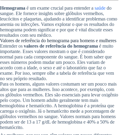
Hemograma
é um exame crucial para entender a
saúde
do
sangue. Ele fornece insights sobre glóbulos vermelhos,
leucócitos e plaquetas, ajudando a identificar problemas como
anemia ou infecções. Vamos explorar o que os resultados do
hemograma podem significar e por que é vital discutir esses
resultados com seu médico.
Valores de referência do hemograma para homens e mulheres
Entender os
valores de referência do hemograma
é muito
importante. Esses valores mostram o que é considerado
normal para cada componente do sangue. É bom saber que
esses números podem mudar um pouco. Eles variam de
acordo com a idade, o sexo e até o laboratório que faz o
exame. Por isso, sempre olhe a tabela de referência que vem
no seu próprio resultado.
Para os homens, alguns valores costumam ser um pouco mais
altos que para as mulheres. Isso acontece, por exemplo, com
os glóbulos vermelhos. Eles são essenciais para levar oxigênio
pelo corpo. Um homem adulto geralmente tem mais
hemoglobina e hematócrito. A hemoglobina é a proteína que
carrega o oxigênio. Já o hematócrito mede a porcentagem de
glóbulos vermelhos no sangue. Valores normais para homens
podem ser de 13 a 17 g/dL de hemoglobina e 40% a 50% de
hematócrito.