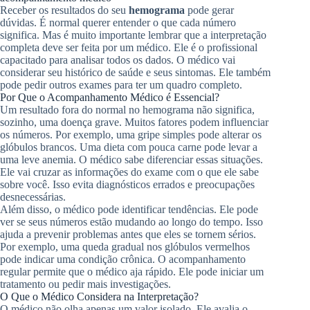
Receber os resultados do seu
hemograma
pode gerar
dúvidas. É normal querer entender o que cada número
significa. Mas é muito importante lembrar que a interpretação
completa deve ser feita por um médico. Ele é o profissional
capacitado para analisar todos os dados. O médico vai
considerar seu histórico de saúde e seus sintomas. Ele também
pode pedir outros exames para ter um quadro completo.
Por Que o Acompanhamento Médico é Essencial?
Um resultado fora do normal no hemograma não significa,
sozinho, uma doença grave. Muitos fatores podem influenciar
os números. Por exemplo, uma gripe simples pode alterar os
glóbulos brancos. Uma dieta com pouca carne pode levar a
uma leve anemia. O médico sabe diferenciar essas situações.
Ele vai cruzar as informações do exame com o que ele sabe
sobre você. Isso evita diagnósticos errados e preocupações
desnecessárias.
Além disso, o médico pode identificar tendências. Ele pode
ver se seus números estão mudando ao longo do tempo. Isso
ajuda a prevenir problemas antes que eles se tornem sérios.
Por exemplo, uma queda gradual nos glóbulos vermelhos
pode indicar uma condição crônica. O acompanhamento
regular permite que o médico aja rápido. Ele pode iniciar um
tratamento ou pedir mais investigações.
O Que o Médico Considera na Interpretação?
O médico não olha apenas um valor isolado. Ele avalia o