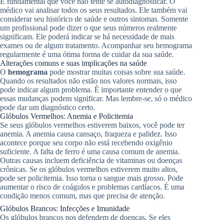
É fundamental que você não tente se autodiagnosticar. O
médico vai analisar todos os seus resultados. Ele também vai
considerar seu histórico de saúde e outros sintomas. Somente
um profissional pode dizer o que seus números realmente
significam. Ele poderá indicar se há necessidade de mais
exames ou de algum tratamento. Acompanhar seu hemograma
regularmente é uma ótima forma de cuidar da sua saúde.
Alterações comuns e suas implicações na saúde
O
hemograma
pode mostrar muitas coisas sobre sua saúde.
Quando os resultados não estão nos valores normais, isso
pode indicar algum problema. É importante entender o que
essas mudanças podem significar. Mas lembre-se, só o médico
pode dar um diagnóstico certo.
Glóbulos Vermelhos: Anemia e Policitemia
Se seus glóbulos vermelhos estiverem baixos, você pode ter
anemia. A anemia causa cansaço, fraqueza e palidez. Isso
acontece porque seu corpo não está recebendo oxigênio
suficiente. A falta de ferro é uma causa comum de anemia.
Outras causas incluem deficiência de vitaminas ou doenças
crônicas. Se os glóbulos vermelhos estiverem muito altos,
pode ser policitemia. Isso torna o sangue mais grosso. Pode
aumentar o risco de coágulos e problemas cardíacos. É uma
condição menos comum, mas que precisa de atenção.
Glóbulos Brancos: Infecções e Imunidade
Os glóbulos brancos nos defendem de doenças. Se eles