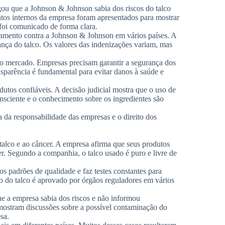
egou que a Johnson & Johnson sabia dos riscos do talco
s internos da empresa foram apresentados para mostrar
foi comunicado de forma clara.
damento contra a Johnson & Johnson em vários países. A
nça do talco. Os valores das indenizações variam, mas
 o mercado. Empresas precisam garantir a segurança dos
nsparência é fundamental para evitar danos à saúde e
odutos confiáveis. A decisão judicial mostra que o uso de
onsciente e o conhecimento sobre os ingredientes são
da responsabilidade das empresas e o direito dos
alco e ao câncer. A empresa afirma que seus produtos
r. Segundo a companhia, o talco usado é puro e livre de
s padrões de qualidade e faz testes constantes para
o do talco é aprovado por órgãos reguladores em vários
ue a empresa sabia dos riscos e não informou
mostram discussões sobre a possível contaminação do
sa.