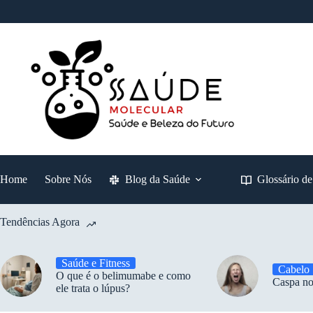
Pular
para
o
conteúdo
Home
Sobre Nós
Blog da Saúde
Glossário d
Tendências Agora
Saúde e Fitness
Cabelo
O que é o belimumabe e como
Caspa no
ele trata o lúpus?