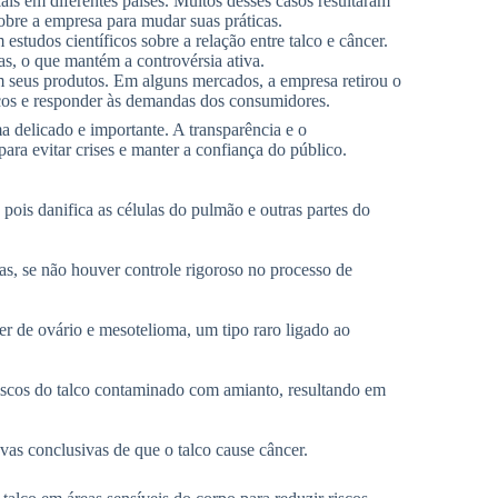
is em diferentes países. Muitos desses casos resultaram
obre a empresa para mudar suas práticas.
studos científicos sobre a relação entre talco e câncer.
as, o que mantém a controvérsia ativa.
 seus produtos. Em alguns mercados, a empresa retirou o
iscos e responder às demandas dos consumidores.
 delicado e importante. A transparência e o
ra evitar crises e manter a confiança do público.
pois danifica as células do pulmão e outras partes do
s, se não houver controle rigoroso no processo de
r de ovário e mesotelioma, um tipo raro ligado ao
iscos do talco contaminado com amianto, resultando em
as conclusivas de que o talco cause câncer.