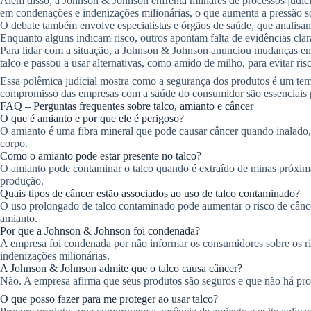
Além disso, a Johnson & Johnson enfrenta milhares de processos judicia
em condenações e indenizações milionárias, o que aumenta a pressão s
O debate também envolve especialistas e órgãos de saúde, que analisam e
Enquanto alguns indicam risco, outros apontam falta de evidências clar
Para lidar com a situação, a Johnson & Johnson anunciou mudanças em
talco e passou a usar alternativas, como amido de milho, para evitar r
Essa polêmica judicial mostra como a segurança dos produtos é um tema
compromisso das empresas com a saúde do consumidor são essenciais pa
FAQ – Perguntas frequentes sobre talco, amianto e câncer
O que é amianto e por que ele é perigoso?
O amianto é uma fibra mineral que pode causar câncer quando inalado, 
corpo.
Como o amianto pode estar presente no talco?
O amianto pode contaminar o talco quando é extraído de minas próxima
produção.
Quais tipos de câncer estão associados ao uso de talco contaminado?
O uso prolongado de talco contaminado pode aumentar o risco de cânce
amianto.
Por que a Johnson & Johnson foi condenada?
A empresa foi condenada por não informar os consumidores sobre os r
indenizações milionárias.
A Johnson & Johnson admite que o talco causa câncer?
Não. A empresa afirma que seus produtos são seguros e que não há prov
O que posso fazer para me proteger ao usar talco?