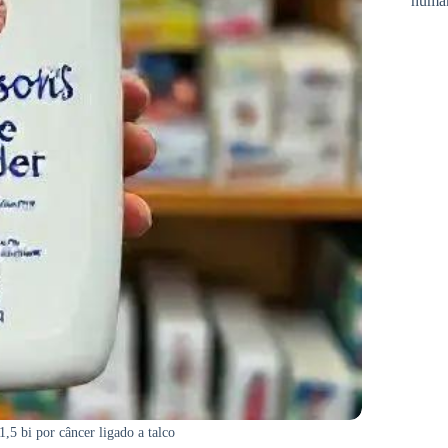
huma
5 bi por câncer ligado a talco