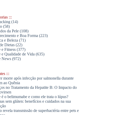
rias :::
acking
(14)
lo
(58)
dos da Pele
(108)
ecimento e Boa Forma
(223)
ica e Beleza
(71)
de Dietas
(22)
 e Fitness
(377)
 e Qualidade de Vida
(635)
e News
(972)
es :::
r morre após infecção por salmonella durante
m ao Quênia
os no Tratamento da Hepatite B: O Impacto do
ovirsen
 é o belimumabe e como ele trata o lúpus?
has sem glúten: benefícios e cuidados na sua
ação
o revela transmissão de superbactéria entre pets e