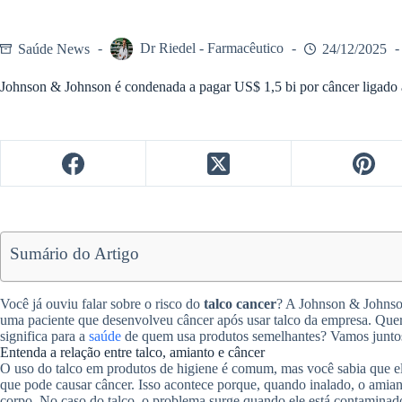
Saúde News
Dr Riedel - Farmacêutico
24/12/2025
Johnson & Johnson é condenada a pagar US$ 1,5 bi por câncer ligado 
Sumário do Artigo
Você já ouviu falar sobre o risco do
talco cancer
? A Johnson & Johnson
uma paciente que desenvolveu câncer após usar talco da empresa. Quer e
significa para a
saúde
de quem usa produtos semelhantes? Vamos juntos
Entenda a relação entre talco, amianto e câncer
O uso do talco em produtos de higiene é comum, mas você sabia que e
que pode causar câncer. Isso acontece porque, quando inalado, o amiant
corpo. No caso do talco, o problema surge quando ele está contamina