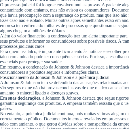
O processo judicial foi longo e envolveu muitas provas. A paciente al
contaminado com amianto, mas não avisou os consumidores. Documento
que havia preocupação com a segurança do produto, mas que isso não 
Esse caso não é isolado. Muitas outras ações semelhantes estão em an
empresa tem enfrentado milhares de processos que questionam a segura
alguns chegam a milhões de dólares.
Além do valor financeiro, a condenação traz um alerta importante para
seus produtos e informar os consumidores sobre possíveis riscos. A tra
processos judiciais caros.
Para quem usa talco, é importante ficar atento às notícias e escolher pr
talco contaminado pode ter consequências sérias. Por isso, a escolha c
essenciais para proteger sua saúde.
Em resumo, a condenação da Johnson & Johnson destaca a importância 
consumidores a produtos seguros e informações claras.
Posicionamento da Johnson & Johnson e a polêmica judicial
A Johnson & Johnson tem se defendido das acusações relacionadas ao t
são seguros e que não há provas conclusivas de que o talco cause cânce
amianto, o mineral ligado a doenças graves.
Em suas declarações
, a Johnson & Johnson destaca que segue rigoroso
garantir a segurança dos produtos. A empresa também ressalta que o us
países.
No entanto, a polêmica judicial continua, pois muitas vítimas alegam q
corretamente o público. Documentos internos revelados em processos 
talco com amianto, o que gerou dúvidas sobre a transparência da empre