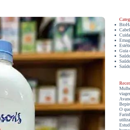
Catego
BioH
Cabe
Cuida
Emagr
Estét
Guia 
Saúde
Saúde
Saúd
Recent
Mulhe
viage
Avanç
Bepir
O que
Farin
utiliz
Estud