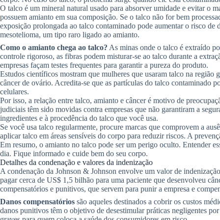
O talco é um mineral natural usado para absorver umidade e evitar o 
possuem amianto em sua composição. Se o talco não for bem processado,
exposição prolongada ao talco contaminado pode aumentar o risco de d
mesotelioma, um tipo raro ligado ao amianto.
Como o amianto chega ao talco?
As minas onde o talco é extraído p
controle rigoroso, as fibras podem misturar-se ao talco durante a extraç
empresas façam testes frequentes para garantir a pureza do produto.
Estudos científicos mostram que mulheres que usaram talco na região 
câncer de ovário. Acredita-se que as partículas do talco contaminado 
celulares.
Por isso, a relação entre talco, amianto e câncer é motivo de preocupa
judiciais têm sido movidas contra empresas que não garantiram a segura
ingredientes e à procedência do talco que você usa.
Se você usa talco regularmente, procure marcas que comprovem a ausên
aplicar talco em áreas sensíveis do corpo para reduzir riscos. A preve
Em resumo, o amianto no talco pode ser um perigo oculto. Entender ess
dia. Fique informado e cuide bem do seu corpo.
Detalhes da condenação e valores da indenização
A condenação da Johnson & Johnson envolve um valor de indenização 
pagar cerca de US$ 1,5 bilhão para uma paciente que desenvolveu cânc
compensatórios e punitivos, que servem para punir a empresa e compens
Danos compensatórios
são aqueles destinados a cobrir os custos médic
danos punitivos têm o objetivo de desestimular práticas negligentes p
graves para quem coloca a saúde dos consumidores em risco.