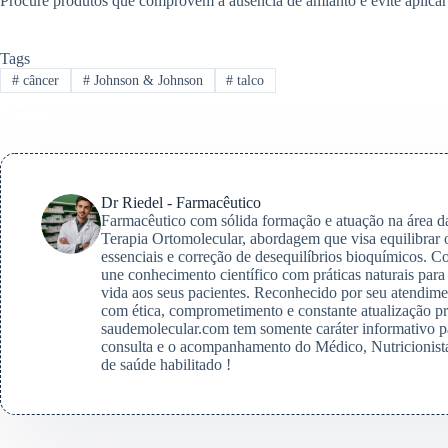
Procure produtos que comprovem a ausência de amianto e evite aplicar t
Tags
#
câncer
#
Johnson & Johnson
#
talco
Dr Riedel - Farmacêutico
Farmacêutico com sólida formação e atuação na área da 
Terapia Ortomolecular, abordagem que visa equilibrar 
essenciais e correção de desequilíbrios bioquímicos. 
une conhecimento científico com práticas naturais para
vida aos seus pacientes. Reconhecido por seu atendimen
com ética, comprometimento e constante atualização p
saudemolecular.com tem somente caráter informativo 
consulta e o acompanhamento do Médico, Nutricionista
de saúde habilitado !