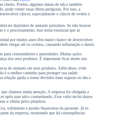
mau cheiro. Porém, algumas minas de talco também
 pode conter essas fibras perigosas. Por isso, a
esenvolver câncer, especialmente o câncer de ovário e
odem ter depósitos de amianto próximos. Se não houver
ão e o processamento. Isso torna essencial que as
genital por muitos anos têm maior chance de desenvolver
podem chegar até os ovários, causando inflamação e danos
ção para consumidores e autoridades. Muitas ações
nça dos seus produtos. É importante ficar atento aos
cia de amianto em seus produtos. Além disso, evite
nção é o melhor caminho para proteger sua saúde.
a relação ajuda a tomar decisões mais seguras no dia a
que chamou muita atenção. A empresa foi obrigada a
er após usar talco contaminado. Esse valor inclui danos
ar a vítima pelos prejuízos.
os, sofrimento e perdas financeiras da paciente. Já os
or parte da empresa, mostrando que há consequências