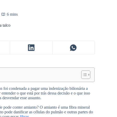
6 mins
a talco
 foi condenada a pagar uma indenização bilionária a
ntender o que está por trás dessa decisão e o que isso
 desvendar esse assunto.
le pode conter amianto? O amianto é uma fibra mineral
o pode danificar as células do pulmão e outras partes do
do com essas
fibras
.