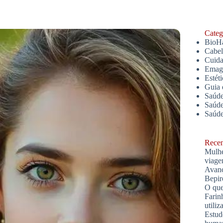
Catego
BioH
Cabe
Cuida
Emagr
Estét
Guia 
Saúde
Saúde
Saúd
Recent
Mulhe
viage
Avanç
Bepir
O que
Farin
utiliz
Estud