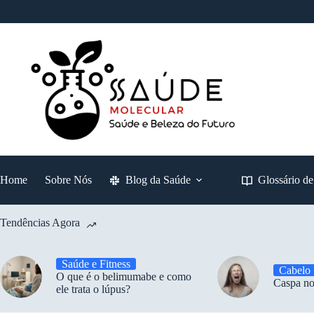
Pular
para
o
conteúdo
Home
Sobre Nós
Blog da Saúde
Glossário d
Tendências Agora
Saúde e Fitness
Cabelo
O que é o belimumabe e como
Caspa no
ele trata o lúpus?