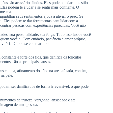
apéus são acessórios lindos. Eles podem te dar um estilo
las podem te ajudar a se sentir mais confiante. O
ê mesma.
artilhar seus sentimentos ajuda a aliviar o peso. Se
a. Eles podem te dar ferramentas para lidar com a
contrar pessoas com experiências parecidas. Você não
ades, sua personalidade, sua força. Tudo isso faz de você
 quem você é. Com cuidado, paciência e amor próprio,
 vitória. Cuide-se com carinho.
onstante e forte dos fios, que danifica os folículos
mentos, são as principais causas.
s e nuca, afinamento dos fios na área afetada, coceira,
 na pele.
 podem ser danificados de forma irreversível, o que pode
timentos de tristeza, vergonha, ansiedade e até
toimagem de uma pessoa.