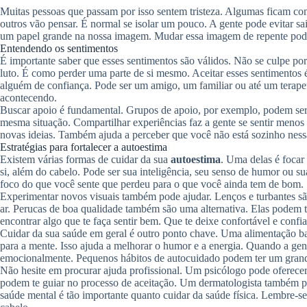
Muitas pessoas que passam por isso sentem tristeza. Algumas ficam co
outros vão pensar. É normal se isolar um pouco. A gente pode evitar sa
um papel grande na nossa imagem. Mudar essa imagem de repente pod
Entendendo os sentimentos
É importante saber que esses sentimentos são válidos. Não se culpe por
luto. É como perder uma parte de si mesmo. Aceitar esses sentimentos 
alguém de confiança. Pode ser um amigo, um familiar ou até um terapeu
acontecendo.
Buscar apoio é fundamental. Grupos de apoio, por exemplo, podem ser 
mesma situação. Compartilhar experiências faz a gente se sentir meno
novas ideias. Também ajuda a perceber que você não está sozinho ness
Estratégias para fortalecer a autoestima
Existem várias formas de cuidar da sua
autoestima
. Uma delas é focar
si, além do cabelo. Pode ser sua inteligência, seu senso de humor ou su
foco do que você sente que perdeu para o que você ainda tem de bom.
Experimentar novos visuais também pode ajudar. Lenços e turbantes sã
ar. Perucas de boa qualidade também são uma alternativa. Elas podem te
encontrar algo que te faça sentir bem. Que te deixe confortável e confia
Cuidar da sua saúde em geral é outro ponto chave. Uma alimentação ba
para a mente. Isso ajuda a melhorar o humor e a energia. Quando a gent
emocionalmente. Pequenos hábitos de autocuidado podem ter um gran
Não hesite em procurar ajuda profissional. Um psicólogo pode oferecer 
podem te guiar no processo de aceitação. Um dermatologista também p
saúde mental é tão importante quanto cuidar da saúde física. Lembre-