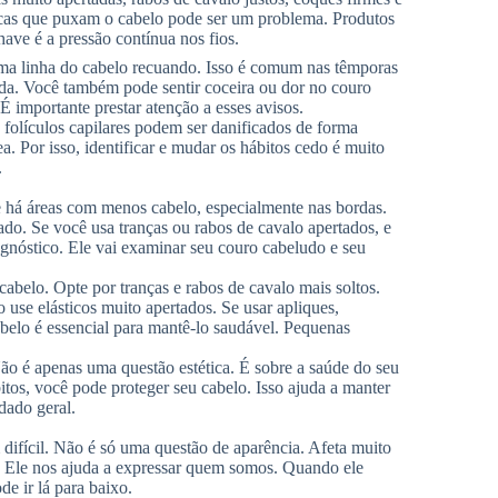
ucas que puxam o cabelo pode ser um problema. Produtos
ave é a pressão contínua nos fios.
ma linha do cabelo recuando. Isso é comum nas têmporas
ada. Você também pode sentir coceira ou dor no couro
É importante prestar atenção a esses avisos.
 folículos capilares podem ser danificados de forma
ea. Por isso, identificar e mudar os hábitos cedo é muito
.
se há áreas com menos cabelo, especialmente nas bordas.
do. Se você usa tranças ou rabos de cavalo apertados, e
agnóstico. Ele vai examinar seu couro cabeludo e seu
belo. Opte por tranças e rabos de cavalo mais soltos.
use elásticos muito apertados. Se usar apliques,
abelo é essencial para mantê-lo saudável. Pequenas
Não é apenas uma questão estética. É sobre a saúde do seu
itos, você pode proteger seu cabelo. Isso ajuda a manter
dado geral.
 difícil. Não é só uma questão de aparência. Afeta muito
e. Ele nos ajuda a expressar quem somos. Quando ele
de ir lá para baixo.