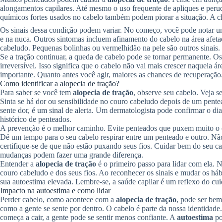
alongamentos capilares. Até mesmo o uso frequente de apliques e per
químicos fortes usados no cabelo também podem piorar a situação. A ch
Os sinais dessa condição podem variar. No começo, você pode notar u
e na nuca. Outros sintomas incluem afinamento do cabelo na área afet
cabeludo. Pequenas bolinhas ou vermelhidão na pele são outros sinais. 
Se a tração continuar, a queda de cabelo pode se tornar permanente. Os
irreversível. Isso significa que o cabelo não vai mais crescer naquela ár
importante. Quanto antes você agir, maiores as chances de recuperação
Como identificar a alopecia de tração?
Para saber se você tem
alopecia de tração
, observe seu cabelo. Veja 
Sinta se há dor ou sensibilidade no couro cabeludo depois de um pentea
sente dor, é um sinal de alerta. Um dermatologista pode confirmar o di
histórico de penteados.
A prevenção é o melhor caminho. Evite penteados que puxem muito o ca
Dê um tempo para o seu cabelo respirar entre um penteado e outro. Não 
certifique-se de que não estão puxando seus fios. Cuidar bem do seu c
mudanças podem fazer uma grande diferença.
Entender a
alopecia de tração
é o primeiro passo para lidar com ela. 
couro cabeludo e dos seus fios. Ao reconhecer os sinais e mudar os háb
sua autoestima elevada. Lembre-se, a saúde capilar é um reflexo do cui
Impacto na autoestima e como lidar
Perder cabelo, como acontece com a
alopecia de tração
, pode ser bem
como a gente se sente por dentro. O cabelo é parte da nossa identidad
começa a cair, a gente pode se sentir menos confiante. A
autoestima
po