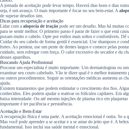
cabelo.
A jornada de aceitação pode levar tempo. Haverá dias bons e dias ruin
seja, é um avanço. O mais importante é focar no seu bem-estar. A
alop
de superar desafios sim.
Dicas para recuperação e aceitação
Lidar com a
alopecia de tração
pode ser um desafio. Mas há muitas co
para se sentir melhor. O primeiro passo é parar de fazer o que está cau
puxam muito o cabelo. Opte por estilos mais soltos e confortáveis. Dê 
Cuidar do seu cabelo de forma gentil é essencial. Use shampoos e con
fortes. Ao pentear, use um pente de dentes largos e comece pelas pont
cuidado, sem esfregar com força. O calor excessivo do secador e da c
desses aparelhos.
Buscando Ajuda Profissional
Procurar um especialista é muito importante. Um dermatologista ou um t
examinar seu couro cabeludo. Vão te dizer qual é o melhor tratamento 
ou outros procedimentos. Seguir as orientações médicas aumenta as ch
ajuda.
Existem tratamentos que podem estimular o crescimento dos fios. Algu
conhecidos. Eles podem ajudar a reativar os folículos capilares. Em al
baixa intensidade. Ou até mesmo injeções de plasma rico em plaquetas 
importante é ter paciência e persistência.
Aceitação e Bem-Estar
A recuperação física é uma parte. A aceitação emocional é outra. Se a q
Mas você pode aprender a se aceitar e a se amar do jeito que é. A bele
fundamental. Isso inclui sua saúde mental e emocional.