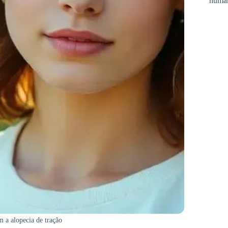
huma
m a alopecia de tração