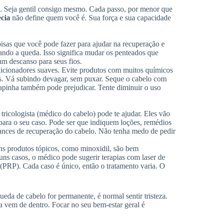
s. Seja gentil consigo mesmo. Cada passo, por menor que
ecia
não define quem você é. Sua força e sua capacidade
isas que você pode fazer para ajudar na recuperação e
sando a queda. Isso significa mudar os penteados que
um descanso para seus fios.
dicionadores suaves. Evite produtos com muitos químicos
as. Vá subindo devagar, sem puxar. Seque o cabelo com
hapinha também pode prejudicar. Tente diminuir o uso
ricologista (médico do cabelo) pode te ajudar. Eles vão
para o seu caso. Pode ser que indiquem loções, remédios
ances de recuperação do cabelo. Não tenha medo de pedir
ns produtos tópicos, como minoxidil, são bem
guns casos, o médico pode sugerir terapias com laser de
(PRP). Cada caso é único, então o tratamento varia. O
ueda de cabelo for permanente, é normal sentir tristeza.
za vem de dentro. Focar no seu bem-estar geral é