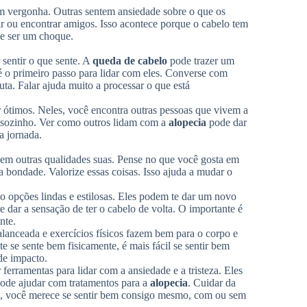
m vergonha. Outras sentem ansiedade sobre o que os
ir ou encontrar amigos. Isso acontece porque o cabelo tem
e ser um choque.
 sentir o que sente. A
queda de cabelo
pode trazer um
é o primeiro passo para lidar com eles. Converse com
ta. Falar ajuda muito a processar o que está
ótimos. Neles, você encontra outras pessoas que vivem a
s sozinho. Ver como outros lidam com a
alopecia
pode dar
a jornada.
 em outras qualidades suas. Pense no que você gosta em
a bondade. Valorize essas coisas. Isso ajuda a mudar o
o opções lindas e estilosas. Eles podem te dar um novo
 dar a sensação de ter o cabelo de volta. O importante é
nte.
lanceada e exercícios físicos fazem bem para o corpo e
e se sente bem fisicamente, é mais fácil se sentir bem
de impacto.
ferramentas para lidar com a ansiedade e a tristeza. Eles
ode ajudar com tratamentos para a
alopecia
. Cuidar da
se, você merece se sentir bem consigo mesmo, com ou sem