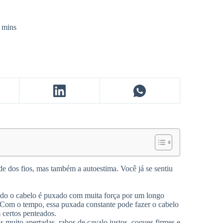
 mins
e dos fios, mas também a autoestima. Você já se sentiu
ndo o cabelo é puxado com muita força por um longo
o. Com o tempo, essa puxada constante pode fazer o cabelo
certos penteados.
s muito apertadas, rabos de cavalo justos, coques firmes e