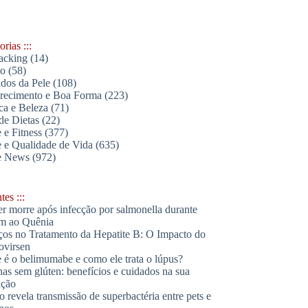
rias :::
acking
(14)
lo
(58)
dos da Pele
(108)
ecimento e Boa Forma
(223)
ica e Beleza
(71)
de Dietas
(22)
 e Fitness
(377)
 e Qualidade de Vida
(635)
e News
(972)
es :::
r morre após infecção por salmonella durante
m ao Quênia
os no Tratamento da Hepatite B: O Impacto do
ovirsen
 é o belimumabe e como ele trata o lúpus?
has sem glúten: benefícios e cuidados na sua
ação
o revela transmissão de superbactéria entre pets e