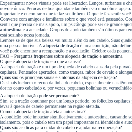
Experimentar novos visuais pode ser libertador. Lenços, turbantes e ch
novo e único. Perucas de boa qualidade também são uma ótima opção. E
importante é encontrar o que te faz sentir bem. O que te faz sentir voc
Converse com amigos e familiares sobre o que você está passando. Comp
sentir que precisa de mais apoio, um psicólogo pode ser de grande ajud
autoestima
e a ansiedade. Grupos de apoio também são ótimos para en
está sozinho nessa jornada.
Lembre-se de que sua beleza vai muito além do seu cabelo. Suas qualid
uma pessoa incrível. A
alopecia de tração
é uma condição, não define
você pode encontrar a recuperação e a aceitação. Celebre cada pequena
FAQ – Perguntas frequentes sobre alopecia de tração e autoestima
O que é alopecia de tração e o que a causa?
A alopecia de tração é um tipo de queda de cabelo causada pela puxada c
capilares. Penteados apertados, como tranças, rabos de cavalo e alonga
Quais são os principais sinais e sintomas da alopecia de tração?
Os sinais incluem o recuo da linha do cabelo, especialmente nas têmpora
dor no couro cabeludo e, por vezes, pequenas bolinhas ou vermelhidão
A alopecia de tração pode ser permanente?
Sim, se a tração continuar por um longo período, os folículos capilares
levar à queda de cabelo permanente na região afetada.
Como a alopecia de tração afeta a autoestima?
A condição pode impactar significativamente a autoestima, causando sen
isolamento, pois o cabelo tem um papel importante na identidade e au
Quais são as dicas para cuidar do cabelo e ajudar na recuperação?