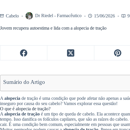
Cabelo
Dr Riedel - Farmacêutico
15/06/2026
9
Jovem recupera autoestima e lida com a alopecia de tração
Sumário do Artigo
A
alopecia
de tração é uma condição que pode afetar não apenas a saúd
inseguro por causa do seu cabelo? Vamos explorar essa questão!
O que é alopecia de tração?
A
alopecia de tração
é um tipo de queda de cabelo. Ela acontece qua
tempo. Isso danifica os folículos capilares, que são as raízes do cabel
cair. É uma condição bem comum, especialmente em pessoas que usam 
Muitos penteados podem causar a
alopecia de tração
. Pense em trança