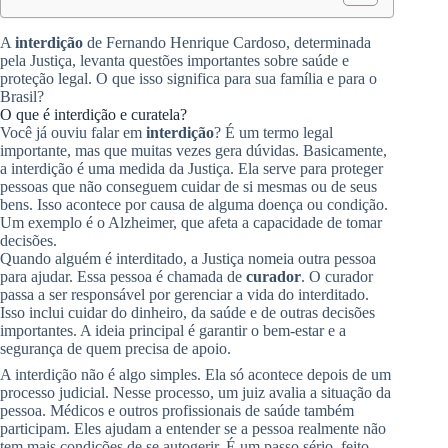
A
interdição
de Fernando Henrique Cardoso, determinada
pela Justiça, levanta questões importantes sobre saúde e
proteção legal. O que isso significa para sua família e para o
Brasil?
O que é interdição e curatela?
Você já ouviu falar em
interdição
? É um termo legal
importante, mas que muitas vezes gera dúvidas. Basicamente,
a interdição é uma medida da Justiça. Ela serve para proteger
pessoas que não conseguem cuidar de si mesmas ou de seus
bens. Isso acontece por causa de alguma doença ou condição.
Um exemplo é o Alzheimer, que afeta a capacidade de tomar
decisões.
Quando alguém é interditado, a Justiça nomeia outra pessoa
para ajudar. Essa pessoa é chamada de
curador
. O curador
passa a ser responsável por gerenciar a vida do interditado.
Isso inclui cuidar do dinheiro, da saúde e de outras decisões
importantes. A ideia principal é garantir o bem-estar e a
segurança de quem precisa de apoio.
A interdição não é algo simples. Ela só acontece depois de um
processo judicial. Nesse processo, um juiz avalia a situação da
pessoa. Médicos e outros profissionais de saúde também
participam. Eles ajudam a entender se a pessoa realmente não
tem mais condições de se autogerir. É um passo sério, feito