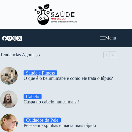
Pular
para
o
conteúdo
Menu
Tendências Agora
Saúde e Fitness
O que é o belimumabe e como ele trata o lúpus?
Cabelo
Caspa no cabelo nunca mais !
Cuidados da Pele
Pele sem Espinhas e macia mais rápido