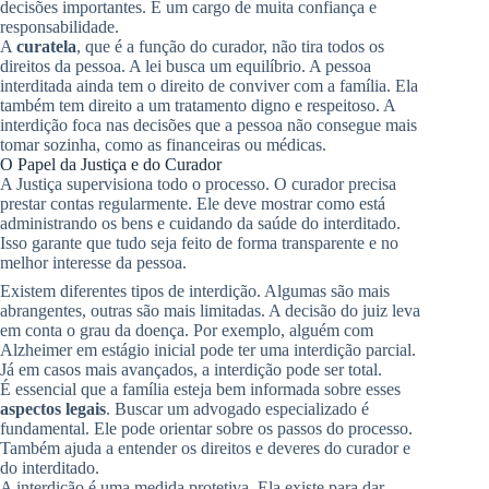
decisões importantes. É um cargo de muita confiança e
responsabilidade.
A
curatela
, que é a função do curador, não tira todos os
direitos da pessoa. A lei busca um equilíbrio. A pessoa
interditada ainda tem o direito de conviver com a família. Ela
também tem direito a um tratamento digno e respeitoso. A
interdição foca nas decisões que a pessoa não consegue mais
tomar sozinha, como as financeiras ou médicas.
O Papel da Justiça e do Curador
A Justiça supervisiona todo o processo. O curador precisa
prestar contas regularmente. Ele deve mostrar como está
administrando os bens e cuidando da saúde do interditado.
Isso garante que tudo seja feito de forma transparente e no
melhor interesse da pessoa.
Existem diferentes tipos de interdição. Algumas são mais
abrangentes, outras são mais limitadas. A decisão do juiz leva
em conta o grau da doença. Por exemplo, alguém com
Alzheimer em estágio inicial pode ter uma interdição parcial.
Já em casos mais avançados, a interdição pode ser total.
É essencial que a família esteja bem informada sobre esses
aspectos legais
. Buscar um advogado especializado é
fundamental. Ele pode orientar sobre os passos do processo.
Também ajuda a entender os direitos e deveres do curador e
do interditado.
A interdição é uma medida protetiva. Ela existe para dar