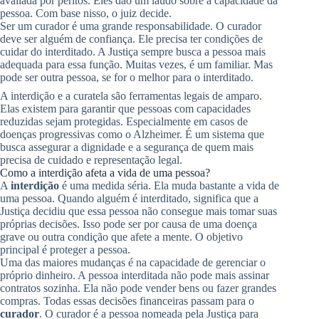
avaliada por peritos. Eles dão um laudo sobre a capacidade da
pessoa. Com base nisso, o juiz decide.
Ser um curador é uma grande responsabilidade. O curador
deve ser alguém de confiança. Ele precisa ter condições de
cuidar do interditado. A Justiça sempre busca a pessoa mais
adequada para essa função. Muitas vezes, é um familiar. Mas
pode ser outra pessoa, se for o melhor para o interditado.
A interdição e a curatela são ferramentas legais de amparo.
Elas existem para garantir que pessoas com capacidades
reduzidas sejam protegidas. Especialmente em casos de
doenças progressivas como o Alzheimer. É um sistema que
busca assegurar a dignidade e a segurança de quem mais
precisa de cuidado e representação legal.
Como a interdição afeta a vida de uma pessoa?
A
interdição
é uma medida séria. Ela muda bastante a vida de
uma pessoa. Quando alguém é interditado, significa que a
Justiça decidiu que essa pessoa não consegue mais tomar suas
próprias decisões. Isso pode ser por causa de uma doença
grave ou outra condição que afete a mente. O objetivo
principal é proteger a pessoa.
Uma das maiores mudanças é na capacidade de gerenciar o
próprio dinheiro. A pessoa interditada não pode mais assinar
contratos sozinha. Ela não pode vender bens ou fazer grandes
compras. Todas essas decisões financeiras passam para o
curador
. O curador é a pessoa nomeada pela Justiça para