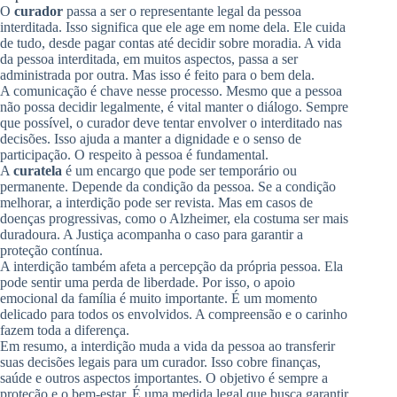
O
curador
passa a ser o representante legal da pessoa
interditada. Isso significa que ele age em nome dela. Ele cuida
de tudo, desde pagar contas até decidir sobre moradia. A vida
da pessoa interditada, em muitos aspectos, passa a ser
administrada por outra. Mas isso é feito para o bem dela.
A comunicação é chave nesse processo. Mesmo que a pessoa
não possa decidir legalmente, é vital manter o diálogo. Sempre
que possível, o curador deve tentar envolver o interditado nas
decisões. Isso ajuda a manter a dignidade e o senso de
participação. O respeito à pessoa é fundamental.
A
curatela
é um encargo que pode ser temporário ou
permanente. Depende da condição da pessoa. Se a condição
melhorar, a interdição pode ser revista. Mas em casos de
doenças progressivas, como o Alzheimer, ela costuma ser mais
duradoura. A Justiça acompanha o caso para garantir a
proteção contínua.
A interdição também afeta a percepção da própria pessoa. Ela
pode sentir uma perda de liberdade. Por isso, o apoio
emocional da família é muito importante. É um momento
delicado para todos os envolvidos. A compreensão e o carinho
fazem toda a diferença.
Em resumo, a interdição muda a vida da pessoa ao transferir
suas decisões legais para um curador. Isso cobre finanças,
saúde e outros aspectos importantes. O objetivo é sempre a
proteção e o bem-estar. É uma medida legal que busca garantir