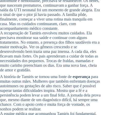
autoimune e hemodiálise, precisava se restabelecer. Os bebês,
que nasceram prematuros, continuavam a ganhar força. A
saída da UTI neonatal foi um momento de grande alegria. Era
o sinal de que o pior já havia passado. A família pôde,
finalmente, começar a viver uma rotina mais tranquila em
casa. Mas os cuidados continuaram, claro, com
acompanhamento médico constante.
A recuperação de Tamiris envolveu muitos cuidados. Ela
precisava monitorar sua saúde e continuar com alguns
tratamentos. No entanto, a presença dos filhos saudáveis era a
maior motivação. Ver os gêmeos crescendo e se
desenvolvendo bem trazia uma paz imensa. A cada dia, eles
ficavam mais fortes. Os pais aprenderam a cuidar de todas as
necessidades dos pequenos. Trocas de fraldas, mamadas e
muito carinho preenchiam os dias. Era uma nova fase, cheia
de amor e gratidão.
A história de Tamiris se tornou uma fonte de
esperança
para
muitas outras mães. Mulheres que também enfrentam doenças
autoimunes ou gestações de alto risco. Saber que é possível
superar tantas dificuldades inspira. Mostra que a fé e a
persistência podem levar a um final feliz. A jornada dela prova
que, mesmo diante de um diagnóstico difícil, há sempre uma
chance. Com o apoio certo e muita força de vontade, os
sonhos podem se realizar.
A equipe médica que acompanhou Tamiris foi fundamental.