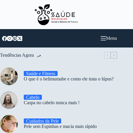
Pular
para
o
conteúdo
Menu
Tendências Agora
Saúde e Fitness
O que é o belimumabe e como ele trata o lúpus?
Cabelo
Caspa no cabelo nunca mais !
Cuidados da Pele
Pele sem Espinhas e macia mais rápido