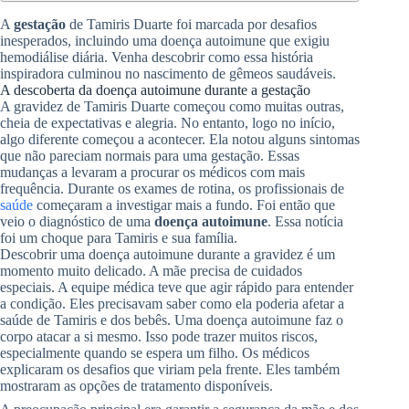
A
gestação
de Tamiris Duarte foi marcada por desafios
inesperados, incluindo uma doença autoimune que exigiu
hemodiálise diária. Venha descobrir como essa história
inspiradora culminou no nascimento de gêmeos saudáveis.
A descoberta da doença autoimune durante a gestação
A gravidez de Tamiris Duarte começou como muitas outras,
cheia de expectativas e alegria. No entanto, logo no início,
algo diferente começou a acontecer. Ela notou alguns sintomas
que não pareciam normais para uma gestação. Essas
mudanças a levaram a procurar os médicos com mais
frequência. Durante os exames de rotina, os profissionais de
saúde
começaram a investigar mais a fundo. Foi então que
veio o diagnóstico de uma
doença autoimune
. Essa notícia
foi um choque para Tamiris e sua família.
Descobrir uma doença autoimune durante a gravidez é um
momento muito delicado. A mãe precisa de cuidados
especiais. A equipe médica teve que agir rápido para entender
a condição. Eles precisavam saber como ela poderia afetar a
saúde de Tamiris e dos bebês. Uma doença autoimune faz o
corpo atacar a si mesmo. Isso pode trazer muitos riscos,
especialmente quando se espera um filho. Os médicos
explicaram os desafios que viriam pela frente. Eles também
mostraram as opções de tratamento disponíveis.