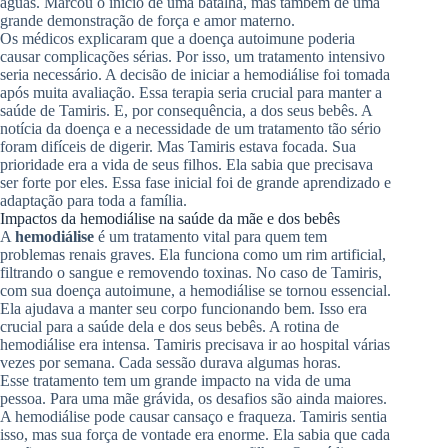
águas. Marcou o início de uma batalha, mas também de uma
grande demonstração de força e amor materno.
Os médicos explicaram que a doença autoimune poderia
causar complicações sérias. Por isso, um tratamento intensivo
seria necessário. A decisão de iniciar a hemodiálise foi tomada
após muita avaliação. Essa terapia seria crucial para manter a
saúde de Tamiris. E, por consequência, a dos seus bebês. A
notícia da doença e a necessidade de um tratamento tão sério
foram difíceis de digerir. Mas Tamiris estava focada. Sua
prioridade era a vida de seus filhos. Ela sabia que precisava
ser forte por eles. Essa fase inicial foi de grande aprendizado e
adaptação para toda a família.
Impactos da hemodiálise na saúde da mãe e dos bebês
A
hemodiálise
é um tratamento vital para quem tem
problemas renais graves. Ela funciona como um rim artificial,
filtrando o sangue e removendo toxinas. No caso de Tamiris,
com sua doença autoimune, a hemodiálise se tornou essencial.
Ela ajudava a manter seu corpo funcionando bem. Isso era
crucial para a saúde dela e dos seus bebês. A rotina de
hemodiálise era intensa. Tamiris precisava ir ao hospital várias
vezes por semana. Cada sessão durava algumas horas.
Esse tratamento tem um grande impacto na vida de uma
pessoa. Para uma mãe grávida, os desafios são ainda maiores.
A hemodiálise pode causar cansaço e fraqueza. Tamiris sentia
isso, mas sua força de vontade era enorme. Ela sabia que cada