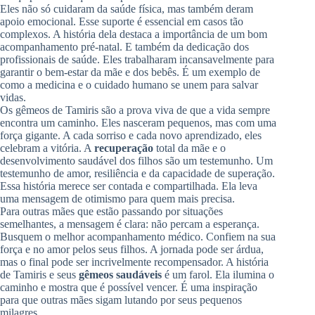
Eles não só cuidaram da saúde física, mas também deram
apoio emocional. Esse suporte é essencial em casos tão
complexos. A história dela destaca a importância de um bom
acompanhamento pré-natal. E também da dedicação dos
profissionais de saúde. Eles trabalharam incansavelmente para
garantir o bem-estar da mãe e dos bebês. É um exemplo de
como a medicina e o cuidado humano se unem para salvar
vidas.
Os gêmeos de Tamiris são a prova viva de que a vida sempre
encontra um caminho. Eles nasceram pequenos, mas com uma
força gigante. A cada sorriso e cada novo aprendizado, eles
celebram a vitória. A
recuperação
total da mãe e o
desenvolvimento saudável dos filhos são um testemunho. Um
testemunho de amor, resiliência e da capacidade de superação.
Essa história merece ser contada e compartilhada. Ela leva
uma mensagem de otimismo para quem mais precisa.
Para outras mães que estão passando por situações
semelhantes, a mensagem é clara: não percam a esperança.
Busquem o melhor acompanhamento médico. Confiem na sua
força e no amor pelos seus filhos. A jornada pode ser árdua,
mas o final pode ser incrivelmente recompensador. A história
de Tamiris e seus
gêmeos saudáveis
é um farol. Ela ilumina o
caminho e mostra que é possível vencer. É uma inspiração
para que outras mães sigam lutando por seus pequenos
milagres.