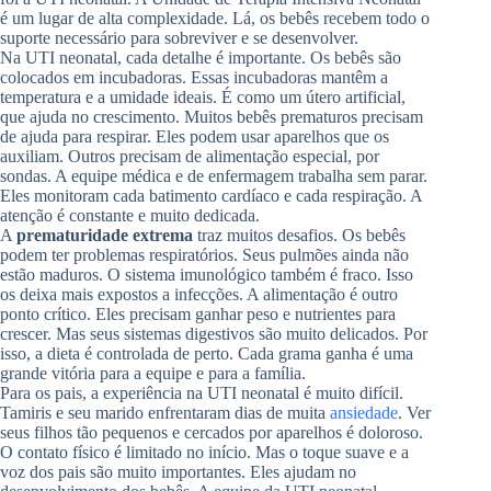
é um lugar de alta complexidade. Lá, os bebês recebem todo o
suporte necessário para sobreviver e se desenvolver.
Na UTI neonatal, cada detalhe é importante. Os bebês são
colocados em incubadoras. Essas incubadoras mantêm a
temperatura e a umidade ideais. É como um útero artificial,
que ajuda no crescimento. Muitos bebês prematuros precisam
de ajuda para respirar. Eles podem usar aparelhos que os
auxiliam. Outros precisam de alimentação especial, por
sondas. A equipe médica e de enfermagem trabalha sem parar.
Eles monitoram cada batimento cardíaco e cada respiração. A
atenção é constante e muito dedicada.
A
prematuridade extrema
traz muitos desafios. Os bebês
podem ter problemas respiratórios. Seus pulmões ainda não
estão maduros. O sistema imunológico também é fraco. Isso
os deixa mais expostos a infecções. A alimentação é outro
ponto crítico. Eles precisam ganhar peso e nutrientes para
crescer. Mas seus sistemas digestivos são muito delicados. Por
isso, a dieta é controlada de perto. Cada grama ganha é uma
grande vitória para a equipe e para a família.
Para os pais, a experiência na UTI neonatal é muito difícil.
Tamiris e seu marido enfrentaram dias de muita
ansiedade
. Ver
seus filhos tão pequenos e cercados por aparelhos é doloroso.
O contato físico é limitado no início. Mas o toque suave e a
voz dos pais são muito importantes. Eles ajudam no