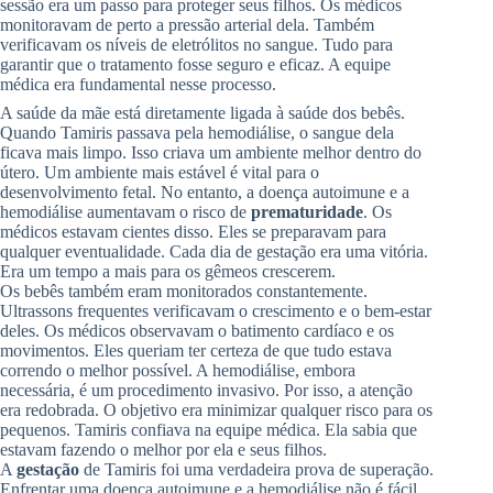
sessão era um passo para proteger seus filhos. Os médicos
monitoravam de perto a pressão arterial dela. Também
verificavam os níveis de eletrólitos no sangue. Tudo para
garantir que o tratamento fosse seguro e eficaz. A equipe
médica era fundamental nesse processo.
A saúde da mãe está diretamente ligada à saúde dos bebês.
Quando Tamiris passava pela hemodiálise, o sangue dela
ficava mais limpo. Isso criava um ambiente melhor dentro do
útero. Um ambiente mais estável é vital para o
desenvolvimento fetal. No entanto, a doença autoimune e a
hemodiálise aumentavam o risco de
prematuridade
. Os
médicos estavam cientes disso. Eles se preparavam para
qualquer eventualidade. Cada dia de gestação era uma vitória.
Era um tempo a mais para os gêmeos crescerem.
Os bebês também eram monitorados constantemente.
Ultrassons frequentes verificavam o crescimento e o bem-estar
deles. Os médicos observavam o batimento cardíaco e os
movimentos. Eles queriam ter certeza de que tudo estava
correndo o melhor possível. A hemodiálise, embora
necessária, é um procedimento invasivo. Por isso, a atenção
era redobrada. O objetivo era minimizar qualquer risco para os
pequenos. Tamiris confiava na equipe médica. Ela sabia que
estavam fazendo o melhor por ela e seus filhos.
A
gestação
de Tamiris foi uma verdadeira prova de superação.
Enfrentar uma doença autoimune e a hemodiálise não é fácil.