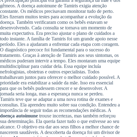
A preocupação principal era garantir a segurança da mãe e dos
gêmeos. A doença autoimune de Tamiris exigia atenção
constante. Os médicos precisavam monitorar tudo de perto.
Eles fizeram muitos testes para acompanhar a evolução da
doença. Também verificaram como os bebês estavam se
desenvolvendo. Cada consulta se tornava um momento de
muita expectativa. Era preciso ajustar o plano de cuidados a
todo instante. A família de Tamiris foi um grande apoio nesse
período. Eles a ajudaram a enfrentar cada etapa com coragem.
O diagnóstico precoce foi fundamental para o sucesso do
tratamento. Graças à atenção de Tamiris aos seus sintomas, os
médicos puderam intervir a tempo. Eles montaram uma equipe
multidisciplinar para cuidar dela. Essa equipe incluía
nefrologistas, obstetras e outros especialistas. Todos
trabalhavam juntos para oferecer o melhor cuidado possível. A
prioridade era estabilizar a saúde da mãe. Isso era essencial
para que os bebês pudessem crescer e se desenvolver. A
jornada seria longa, mas a esperança nunca se perdeu.
Tamiris teve que se adaptar a uma nova rotina de exames e
consultas. Ela aprendeu muito sobre sua condição. Entendeu a
importância de seguir todas as recomendações médicas. A
doença autoimune
trouxe incertezas, mas também reforçou
sua determinação. Ela queria fazer tudo o que estivesse ao seu
alcance. O objetivo era dar aos seus filhos a melhor chance de
nascerem saudáveis. A descoberta da doença foi um divisor de