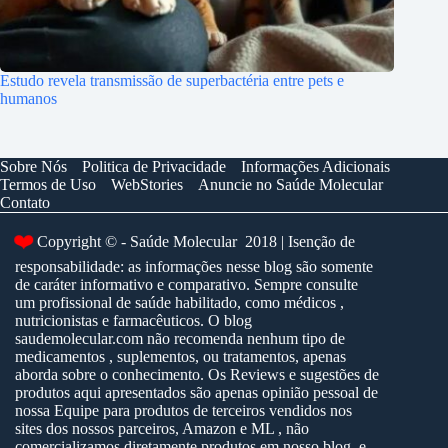
Estudo revela transmissão de superbactéria entre pets e
humanos
Sobre Nós
Politica de Privacidade
Informações Adicionais
Termos de Uso
WebStories
Anuncie no Saúde Molecular
Contato
❤️
Copyright © - Saúde Molecular 2018 | Isenção de
responsabilidade: as informações nesse blog são somente
de caráter informativo e comparativo. Sempre consulte
um profissional de saúde habilitado, como médicos ,
nutricionistas e farmacêuticos. O blog
saudemolecular.com não recomenda nenhum tipo de
medicamentos , suplementos, ou tratamentos, apenas
aborda sobre o conhecimento. Os Reviews e sugestões de
produtos aqui apresentados são apenas opinião pessoal de
nossa Equipe para produtos de terceiros vendidos nos
sites dos nossos parceiros, Amazon e ML , não
comercializamos diretamente produtos em nosso blog, e