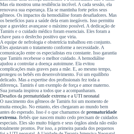
Mas ela mostrou uma resiliência incrível. A cada sessão, ela
renovava sua esperança. Ela se mantinha forte pelos seus
gêmeos. Os impactos da hemodiálise foram desafiadores. Mas
os benefícios para a saúde dela eram inegáveis. Isso permitiu
que a gravidez avançasse o máximo possível. A dedicação de
Tamiris e o cuidado médico foram essenciais. Eles foram a
chave para o desfecho positivo que viria.
A equipe de nefrologia e obstetrícia trabalhou em conjunto.
Eles ajustavam o tratamento conforme a necessidade. A
comunicação entre os especialistas era constante. Isso garantia
que Tamiris recebesse o melhor cuidado. A hemodiálise
ajudou a controlar a doença autoimune. Ela evitou
complicações mais graves para a mãe. E, ao mesmo tempo,
protegeu os bebês em desenvolvimento. Foi um equilíbrio
delicado. Mas a expertise dos profissionais fez toda a
diferença. Tamiris é um exemplo de força e amor materno.
Sua jornada inspirou a todos que a acompanharam.
Desafios da prematuridade extrema e a UTI neonatal
O nascimento dos gêmeos de Tamiris foi um momento de
muita emoção. No entanto, eles chegaram ao mundo bem
antes do esperado. Isso é o que chamamos de
prematuridade
extrema
. Bebês que nascem muito cedo precisam de cuidados
especiais. Eles são muito frágeis e seus órgãos ainda não estão
totalmente prontos. Por isso, a primeira parada dos pequenos
foi a UTI neonatal. A Unidade de Terapia Intensiva Neonatal