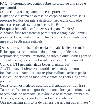
FAQ – Perguntas frequentes sobre gestação de alto risco e
prematuridade
O que é uma doença autoimune na gravidez?
É quando o sistema de defesa do corpo da mãe ataca seus
próprios tecidos durante a gestação. Isso exige cuidados
médicos especiais para a mãe e os bebês.
Por que a hemodiálise foi necessária para Tamiris?
A hemodiálise foi essencial para filtrar o sangue de Tamiris,
pois sua doença autoimune afetava os rins. Isso mantinha a
mãe e os bebês mais estáveis.
Quais são os principais riscos da prematuridade extrema?
Bebês que nascem muito cedo podem ter problemas
respiratórios, sistema imunológico fraco e dificuldades para se
alimentar, exigindo cuidados intensivos na UTI neonatal.
Como a UTI neonatal ajuda bebês prematuros?
A UTI neonatal oferece um ambiente controlado com
incubadoras, aparelhos para respirar e alimentação especial.
Uma equipe dedicada monitora e cuida dos bebês 24 horas
por dia.
Quais foram os maiores desafios enfrentados por Tamiris?
Tamiris enfrentou o diagnóstico de uma doença autoimune, a
necessidade de hemodiálise diária e o nascimento prematuro
de seus gêmeos, exigindo muita força e resiliência.
Que mensagem a história de Tamiris passa para outras mães?