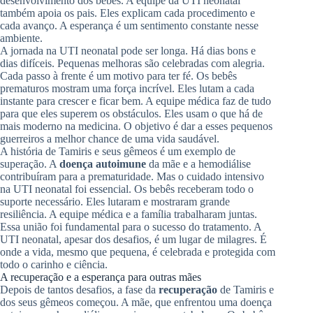
desenvolvimento dos bebês. A equipe da UTI neonatal
também apoia os pais. Eles explicam cada procedimento e
cada avanço. A esperança é um sentimento constante nesse
ambiente.
A jornada na UTI neonatal pode ser longa. Há dias bons e
dias difíceis. Pequenas melhoras são celebradas com alegria.
Cada passo à frente é um motivo para ter fé. Os bebês
prematuros mostram uma força incrível. Eles lutam a cada
instante para crescer e ficar bem. A equipe médica faz de tudo
para que eles superem os obstáculos. Eles usam o que há de
mais moderno na medicina. O objetivo é dar a esses pequenos
guerreiros a melhor chance de uma vida saudável.
A história de Tamiris e seus gêmeos é um exemplo de
superação. A
doença autoimune
da mãe e a hemodiálise
contribuíram para a prematuridade. Mas o cuidado intensivo
na UTI neonatal foi essencial. Os bebês receberam todo o
suporte necessário. Eles lutaram e mostraram grande
resiliência. A equipe médica e a família trabalharam juntas.
Essa união foi fundamental para o sucesso do tratamento. A
UTI neonatal, apesar dos desafios, é um lugar de milagres. É
onde a vida, mesmo que pequena, é celebrada e protegida com
todo o carinho e ciência.
A recuperação e a esperança para outras mães
Depois de tantos desafios, a fase da
recuperação
de Tamiris e
dos seus gêmeos começou. A mãe, que enfrentou uma doença