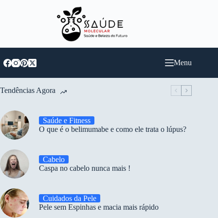
Pular
para
o
conteúdo
Menu
Tendências Agora
Saúde e Fitness
O que é o belimumabe e como ele trata o lúpus?
Cabelo
Caspa no cabelo nunca mais !
Cuidados da Pele
Pele sem Espinhas e macia mais rápido