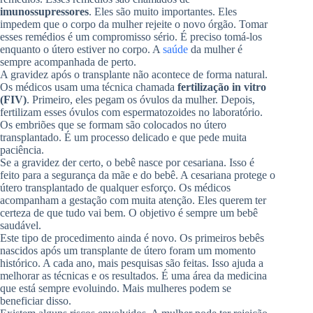
imunossupressores
. Eles são muito importantes. Eles
impedem que o corpo da mulher rejeite o novo órgão. Tomar
esses remédios é um compromisso sério. É preciso tomá-los
enquanto o útero estiver no corpo. A
saúde
da mulher é
sempre acompanhada de perto.
A gravidez após o transplante não acontece de forma natural.
Os médicos usam uma técnica chamada
fertilização in vitro
(FIV)
. Primeiro, eles pegam os óvulos da mulher. Depois,
fertilizam esses óvulos com espermatozoides no laboratório.
Os embriões que se formam são colocados no útero
transplantado. É um processo delicado e que pede muita
paciência.
Se a gravidez der certo, o bebê nasce por cesariana. Isso é
feito para a segurança da mãe e do bebê. A cesariana protege o
útero transplantado de qualquer esforço. Os médicos
acompanham a gestação com muita atenção. Eles querem ter
certeza de que tudo vai bem. O objetivo é sempre um bebê
saudável.
Este tipo de procedimento ainda é novo. Os primeiros bebês
nascidos após um transplante de útero foram um momento
histórico. A cada ano, mais pesquisas são feitas. Isso ajuda a
melhorar as técnicas e os resultados. É uma área da medicina
que está sempre evoluindo. Mais mulheres podem se
beneficiar disso.