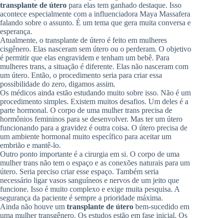
transplante de útero
para elas tem ganhado destaque. Isso
acontece especialmente com a influenciadora Maya Massafera
falando sobre o assunto. É um tema que gera muita conversa e
esperança.
Atualmente, o transplante de útero é feito em mulheres
cisgênero. Elas nasceram sem útero ou o perderam. O objetivo
é permitir que elas engravidem e tenham um bebê. Para
mulheres trans, a situação é diferente. Elas não nasceram com
um útero. Então, o procedimento seria para criar essa
possibilidade do zero, digamos assim.
Os médicos ainda estão estudando muito sobre isso. Não é um
procedimento simples. Existem muitos desafios. Um deles é a
parte hormonal. O corpo de uma mulher trans precisa de
hormônios femininos para se desenvolver. Mas ter um útero
funcionando para a gravidez é outra coisa. O útero precisa de
um ambiente hormonal muito específico para aceitar um
embrião e mantê-lo.
Outro ponto importante é a cirurgia em si. O corpo de uma
mulher trans não tem o espaço e as conexões naturais para um
útero. Seria preciso criar esse espaço. Também seria
necessário ligar vasos sanguíneos e nervos de um jeito que
funcione. Isso é muito complexo e exige muita pesquisa. A
segurança da paciente é sempre a prioridade máxima.
Ainda não houve um
transplante de útero
bem-sucedido em
uma mulher transgênero. Os estudos estão em fase inicial. Os