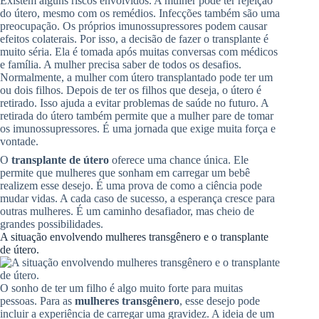
Existem alguns riscos envolvidos. A mulher pode ter rejeição
do útero, mesmo com os remédios. Infecções também são uma
preocupação. Os próprios imunossupressores podem causar
efeitos colaterais. Por isso, a decisão de fazer o transplante é
muito séria. Ela é tomada após muitas conversas com médicos
e família. A mulher precisa saber de todos os desafios.
Normalmente, a mulher com útero transplantado pode ter um
ou dois filhos. Depois de ter os filhos que deseja, o útero é
retirado. Isso ajuda a evitar problemas de saúde no futuro. A
retirada do útero também permite que a mulher pare de tomar
os imunossupressores. É uma jornada que exige muita força e
vontade.
O
transplante de útero
oferece uma chance única. Ele
permite que mulheres que sonham em carregar um bebê
realizem esse desejo. É uma prova de como a ciência pode
mudar vidas. A cada caso de sucesso, a esperança cresce para
outras mulheres. É um caminho desafiador, mas cheio de
grandes possibilidades.
A situação envolvendo mulheres transgênero e o transplante
de útero.
O sonho de ter um filho é algo muito forte para muitas
pessoas. Para as
mulheres transgênero
, esse desejo pode
incluir a experiência de carregar uma gravidez. A ideia de um