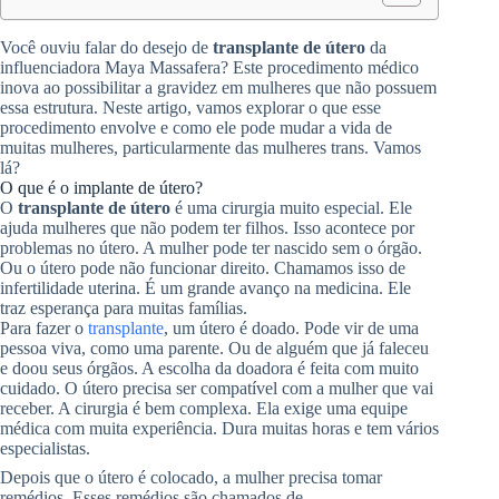
Você ouviu falar do desejo de
transplante de útero
da
influenciadora Maya Massafera? Este procedimento médico
inova ao possibilitar a gravidez em mulheres que não possuem
essa estrutura. Neste artigo, vamos explorar o que esse
procedimento envolve e como ele pode mudar a vida de
muitas mulheres, particularmente das mulheres trans. Vamos
lá?
O que é o implante de útero?
O
transplante de útero
é uma cirurgia muito especial. Ele
ajuda mulheres que não podem ter filhos. Isso acontece por
problemas no útero. A mulher pode ter nascido sem o órgão.
Ou o útero pode não funcionar direito. Chamamos isso de
infertilidade uterina. É um grande avanço na medicina. Ele
traz esperança para muitas famílias.
Para fazer o
transplante
, um útero é doado. Pode vir de uma
pessoa viva, como uma parente. Ou de alguém que já faleceu
e doou seus órgãos. A escolha da doadora é feita com muito
cuidado. O útero precisa ser compatível com a mulher que vai
receber. A cirurgia é bem complexa. Ela exige uma equipe
médica com muita experiência. Dura muitas horas e tem vários
especialistas.
Depois que o útero é colocado, a mulher precisa tomar
remédios. Esses remédios são chamados de