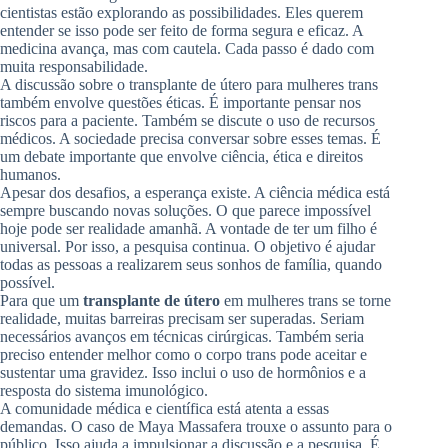
cientistas estão explorando as possibilidades. Eles querem
entender se isso pode ser feito de forma segura e eficaz. A
medicina avança, mas com cautela. Cada passo é dado com
muita responsabilidade.
A discussão sobre o transplante de útero para mulheres trans
também envolve questões éticas. É importante pensar nos
riscos para a paciente. Também se discute o uso de recursos
médicos. A sociedade precisa conversar sobre esses temas. É
um debate importante que envolve ciência, ética e direitos
humanos.
Apesar dos desafios, a esperança existe. A ciência médica está
sempre buscando novas soluções. O que parece impossível
hoje pode ser realidade amanhã. A vontade de ter um filho é
universal. Por isso, a pesquisa continua. O objetivo é ajudar
todas as pessoas a realizarem seus sonhos de família, quando
possível.
Para que um
transplante de útero
em mulheres trans se torne
realidade, muitas barreiras precisam ser superadas. Seriam
necessários avanços em técnicas cirúrgicas. Também seria
preciso entender melhor como o corpo trans pode aceitar e
sustentar uma gravidez. Isso inclui o uso de hormônios e a
resposta do sistema imunológico.
A comunidade médica e científica está atenta a essas
demandas. O caso de Maya Massafera trouxe o assunto para o
público. Isso ajuda a impulsionar a discussão e a pesquisa. É