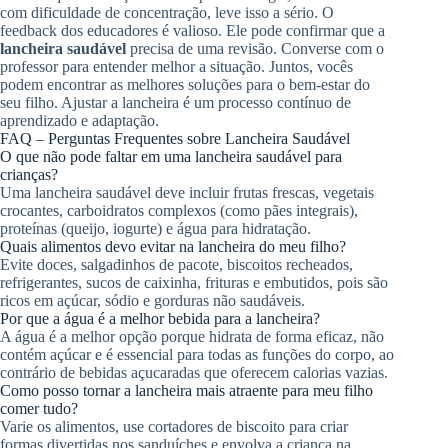
com dificuldade de concentração, leve isso a sério. O
feedback dos educadores é valioso. Ele pode confirmar que a
lancheira saudável
precisa de uma revisão. Converse com o
professor para entender melhor a situação. Juntos, vocês
podem encontrar as melhores soluções para o bem-estar do
seu filho. Ajustar a lancheira é um processo contínuo de
aprendizado e adaptação.
FAQ – Perguntas Frequentes sobre Lancheira Saudável
O que não pode faltar em uma lancheira saudável para
crianças?
Uma lancheira saudável deve incluir frutas frescas, vegetais
crocantes, carboidratos complexos (como pães integrais),
proteínas (queijo, iogurte) e água para hidratação.
Quais alimentos devo evitar na lancheira do meu filho?
Evite doces, salgadinhos de pacote, biscoitos recheados,
refrigerantes, sucos de caixinha, frituras e embutidos, pois são
ricos em açúcar, sódio e gorduras não saudáveis.
Por que a água é a melhor bebida para a lancheira?
A água é a melhor opção porque hidrata de forma eficaz, não
contém açúcar e é essencial para todas as funções do corpo, ao
contrário de bebidas açucaradas que oferecem calorias vazias.
Como posso tornar a lancheira mais atraente para meu filho
comer tudo?
Varie os alimentos, use cortadores de biscoito para criar
formas divertidas nos sanduíches e envolva a criança na