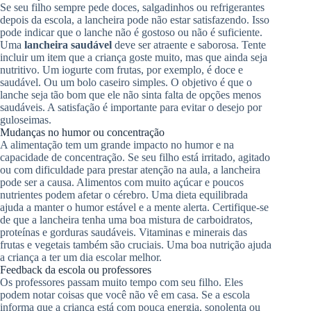
Se seu filho sempre pede doces, salgadinhos ou refrigerantes
depois da escola, a lancheira pode não estar satisfazendo. Isso
pode indicar que o lanche não é gostoso ou não é suficiente.
Uma
lancheira saudável
deve ser atraente e saborosa. Tente
incluir um item que a criança goste muito, mas que ainda seja
nutritivo. Um iogurte com frutas, por exemplo, é doce e
saudável. Ou um bolo caseiro simples. O objetivo é que o
lanche seja tão bom que ele não sinta falta de opções menos
saudáveis. A satisfação é importante para evitar o desejo por
guloseimas.
Mudanças no humor ou concentração
A alimentação tem um grande impacto no humor e na
capacidade de concentração. Se seu filho está irritado, agitado
ou com dificuldade para prestar atenção na aula, a lancheira
pode ser a causa. Alimentos com muito açúcar e poucos
nutrientes podem afetar o cérebro. Uma dieta equilibrada
ajuda a manter o humor estável e a mente alerta. Certifique-se
de que a lancheira tenha uma boa mistura de carboidratos,
proteínas e gorduras saudáveis. Vitaminas e minerais das
frutas e vegetais também são cruciais. Uma boa nutrição ajuda
a criança a ter um dia escolar melhor.
Feedback da escola ou professores
Os professores passam muito tempo com seu filho. Eles
podem notar coisas que você não vê em casa. Se a escola
informa que a criança está com pouca energia, sonolenta ou