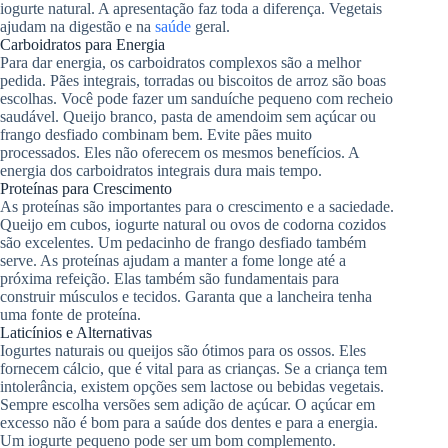
iogurte natural. A apresentação faz toda a diferença. Vegetais
ajudam na digestão e na
saúde
geral.
Carboidratos para Energia
Para dar energia, os carboidratos complexos são a melhor
pedida. Pães integrais, torradas ou biscoitos de arroz são boas
escolhas. Você pode fazer um sanduíche pequeno com recheio
saudável. Queijo branco, pasta de amendoim sem açúcar ou
frango desfiado combinam bem. Evite pães muito
processados. Eles não oferecem os mesmos benefícios. A
energia dos carboidratos integrais dura mais tempo.
Proteínas para Crescimento
As proteínas são importantes para o crescimento e a saciedade.
Queijo em cubos, iogurte natural ou ovos de codorna cozidos
são excelentes. Um pedacinho de frango desfiado também
serve. As proteínas ajudam a manter a fome longe até a
próxima refeição. Elas também são fundamentais para
construir músculos e tecidos. Garanta que a lancheira tenha
uma fonte de proteína.
Laticínios e Alternativas
Iogurtes naturais ou queijos são ótimos para os ossos. Eles
fornecem cálcio, que é vital para as crianças. Se a criança tem
intolerância, existem opções sem lactose ou bebidas vegetais.
Sempre escolha versões sem adição de açúcar. O açúcar em
excesso não é bom para a saúde dos dentes e para a energia.
Um iogurte pequeno pode ser um bom complemento.