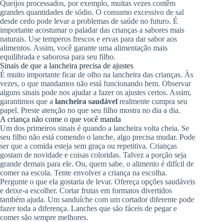
Queijos processados, por exemplo, muitas vezes contêm
grandes quantidades de sódio. O consumo excessivo de sal
desde cedo pode levar a problemas de saúde no futuro. É
importante acostumar o paladar das crianças a sabores mais
naturais. Use temperos frescos e ervas para dar sabor aos
alimentos. Assim, você garante uma alimentação mais
equilibrada e saborosa para seu filho.
Sinais de que a lancheira precisa de ajustes
É muito importante ficar de olho na lancheira das crianças. Às
vezes, o que mandamos não está funcionando bem. Observar
alguns sinais pode nos ajudar a fazer os ajustes certos. Assim,
garantimos que a
lancheira saudável
realmente cumpra seu
papel. Preste atenção no que seu filho mostra no dia a dia.
A criança não come o que você manda
Um dos primeiros sinais é quando a lancheira volta cheia. Se
seu filho não está comendo o lanche, algo precisa mudar. Pode
ser que a comida esteja sem graça ou repetitiva. Crianças
gostam de novidade e coisas coloridas. Talvez a porção seja
grande demais para ele. Ou, quem sabe, o alimento é difícil de
comer na escola. Tente envolver a criança na escolha.
Pergunte o que ela gostaria de levar. Ofereça opções saudáveis
e deixe-a escolher. Cortar frutas em formatos divertidos
também ajuda. Um sanduíche com um cortador diferente pode
fazer toda a diferença. Lanches que são fáceis de pegar e
comer são sempre melhores.