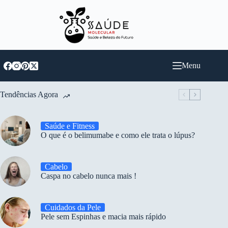
Pular
para
o
conteúdo
Menu
Tendências Agora
Saúde e Fitness
O que é o belimumabe e como ele trata o lúpus?
Cabelo
Caspa no cabelo nunca mais !
Cuidados da Pele
Pele sem Espinhas e macia mais rápido