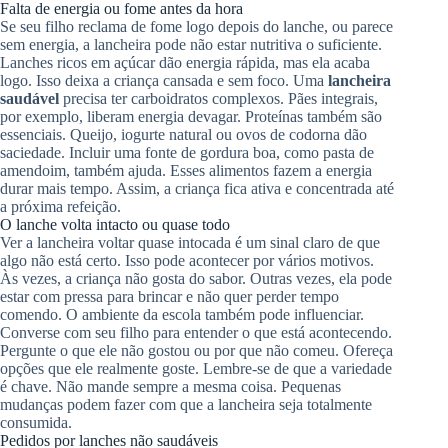
Falta de energia ou fome antes da hora
Se seu filho reclama de fome logo depois do lanche, ou parece
sem energia, a lancheira pode não estar nutritiva o suficiente.
Lanches ricos em açúcar dão energia rápida, mas ela acaba
logo. Isso deixa a criança cansada e sem foco. Uma
lancheira
saudável
precisa ter carboidratos complexos. Pães integrais,
por exemplo, liberam energia devagar. Proteínas também são
essenciais. Queijo, iogurte natural ou ovos de codorna dão
saciedade. Incluir uma fonte de gordura boa, como pasta de
amendoim, também ajuda. Esses alimentos fazem a energia
durar mais tempo. Assim, a criança fica ativa e concentrada até
a próxima refeição.
O lanche volta intacto ou quase todo
Ver a lancheira voltar quase intocada é um sinal claro de que
algo não está certo. Isso pode acontecer por vários motivos.
Às vezes, a criança não gosta do sabor. Outras vezes, ela pode
estar com pressa para brincar e não quer perder tempo
comendo. O ambiente da escola também pode influenciar.
Converse com seu filho para entender o que está acontecendo.
Pergunte o que ele não gostou ou por que não comeu. Ofereça
opções que ele realmente goste. Lembre-se de que a variedade
é chave. Não mande sempre a mesma coisa. Pequenas
mudanças podem fazer com que a lancheira seja totalmente
consumida.
Pedidos por lanches não saudáveis