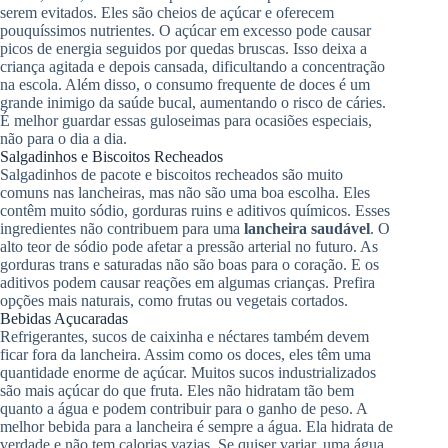
serem evitados. Eles são cheios de açúcar e oferecem
pouquíssimos nutrientes. O açúcar em excesso pode causar
picos de energia seguidos por quedas bruscas. Isso deixa a
criança agitada e depois cansada, dificultando a concentração
na escola. Além disso, o consumo frequente de doces é um
grande inimigo da saúde bucal, aumentando o risco de cáries.
É melhor guardar essas guloseimas para ocasiões especiais,
não para o dia a dia.
Salgadinhos e Biscoitos Recheados
Salgadinhos de pacote e biscoitos recheados são muito
comuns nas lancheiras, mas não são uma boa escolha. Eles
contêm muito sódio, gorduras ruins e aditivos químicos. Esses
ingredientes não contribuem para uma
lancheira saudável
. O
alto teor de sódio pode afetar a pressão arterial no futuro. As
gorduras trans e saturadas não são boas para o coração. E os
aditivos podem causar reações em algumas crianças. Prefira
opções mais naturais, como frutas ou vegetais cortados.
Bebidas Açucaradas
Refrigerantes, sucos de caixinha e néctares também devem
ficar fora da lancheira. Assim como os doces, eles têm uma
quantidade enorme de açúcar. Muitos sucos industrializados
são mais açúcar do que fruta. Eles não hidratam tão bem
quanto a água e podem contribuir para o ganho de peso. A
melhor bebida para a lancheira é sempre a água. Ela hidrata de
verdade e não tem calorias vazias. Se quiser variar, uma água