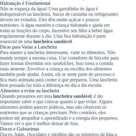
Hidratação é Fundamental
Não se esqueça da água! Uma garrafinha de água é
indispensável na lancheira. Sucos de caixinha ou refrigerantes
devem ser evitados. Eles têm muito açúcar e poucos
nutrientes. A água mantém a criança hidratada e ajuda em
todas as funções do corpo. Incentive seu filho a beber água
regularmente durante o dia. Uma boa hidratação é parte
essencial de uma
lancheira saudável
.
Dicas para Variar a Lancheira
Para manter a lancheira interessante, varie os alimentos. Não
mande sempre a mesma coisa. Use cortadores de biscoito para
fazer formas divertidas nos sanduíches. Isso torna a comida
mais atraente. Envolver a criança na escolha dos alimentos
também pode ajudar. Assim, ela se sente parte do processo e
fica mais animada para comer o que preparou. Uma lancheira
bem pensada faz toda a diferença no dia a dia escolar.
Alimentos a evitar na lancheira
Quando pensamos em uma
lancheira saudável
, é tão
importante saber o que colocar quanto o que evitar. Alguns
alimentos podem parecer práticos, mas não oferecem os
nutrientes que as crianças precisam. Pelo contrário, eles
podem até atrapalhar o aprendizado e a energia dos pequenos.
Vamos ver o que é melhor deixar de fora.
Doces e Guloseimas
Doces, balas, chocolates e pirulitos são os primeiros da lista a