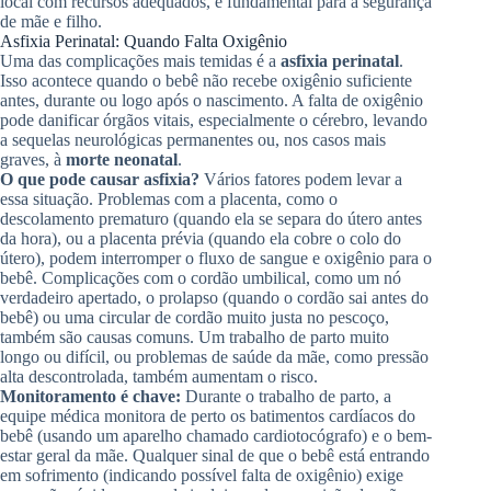
local com recursos adequados, é fundamental para a segurança
de mãe e filho.
Asfixia Perinatal: Quando Falta Oxigênio
Uma das complicações mais temidas é a
asfixia perinatal
.
Isso acontece quando o bebê não recebe oxigênio suficiente
antes, durante ou logo após o nascimento. A falta de oxigênio
pode danificar órgãos vitais, especialmente o cérebro, levando
a sequelas neurológicas permanentes ou, nos casos mais
graves, à
morte neonatal
.
O que pode causar asfixia?
Vários fatores podem levar a
essa situação. Problemas com a placenta, como o
descolamento prematuro (quando ela se separa do útero antes
da hora), ou a placenta prévia (quando ela cobre o colo do
útero), podem interromper o fluxo de sangue e oxigênio para o
bebê. Complicações com o cordão umbilical, como um nó
verdadeiro apertado, o prolapso (quando o cordão sai antes do
bebê) ou uma circular de cordão muito justa no pescoço,
também são causas comuns. Um trabalho de parto muito
longo ou difícil, ou problemas de saúde da mãe, como pressão
alta descontrolada, também aumentam o risco.
Monitoramento é chave:
Durante o trabalho de parto, a
equipe médica monitora de perto os batimentos cardíacos do
bebê (usando um aparelho chamado cardiotocógrafo) e o bem-
estar geral da mãe. Qualquer sinal de que o bebê está entrando
em sofrimento (indicando possível falta de oxigênio) exige