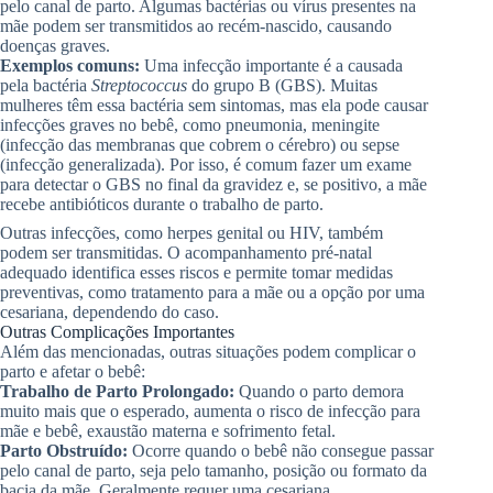
pelo canal de parto. Algumas bactérias ou vírus presentes na
mãe podem ser transmitidos ao recém-nascido, causando
doenças graves.
Exemplos comuns:
Uma infecção importante é a causada
pela bactéria
Streptococcus
do grupo B (GBS). Muitas
mulheres têm essa bactéria sem sintomas, mas ela pode causar
infecções graves no bebê, como pneumonia, meningite
(infecção das membranas que cobrem o cérebro) ou sepse
(infecção generalizada). Por isso, é comum fazer um exame
para detectar o GBS no final da gravidez e, se positivo, a mãe
recebe antibióticos durante o trabalho de parto.
Outras infecções, como herpes genital ou HIV, também
podem ser transmitidas. O acompanhamento pré-natal
adequado identifica esses riscos e permite tomar medidas
preventivas, como tratamento para a mãe ou a opção por uma
cesariana, dependendo do caso.
Outras Complicações Importantes
Além das mencionadas, outras situações podem complicar o
parto e afetar o bebê:
Trabalho de Parto Prolongado:
Quando o parto demora
muito mais que o esperado, aumenta o risco de infecção para
mãe e bebê, exaustão materna e sofrimento fetal.
Parto Obstruído:
Ocorre quando o bebê não consegue passar
pelo canal de parto, seja pelo tamanho, posição ou formato da
bacia da mãe. Geralmente requer uma cesariana.