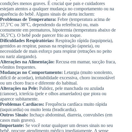
condições menos graves. É crucial que pais e cuidadores
estejam atentos a qualquer mudança no comportamento ou na
aparência do bebê. Alguns sinais de alerta incluem:
Problemas de Temperatura:
Febre (temperatura acima de
37,5°C ou 38°C, dependendo da referência) ou, mais
comumente em prematuros, hipotermia (temperatura abaixo de
36,5°C). O bebê pode parecer frio ao toque.
Dificuldades Respiratórias:
Respiração rápida (taquipneia),
gemidos ao respirar, pausas na respiração (apneia), ou
necessidade de mais esforço para respirar (retrações no peito
ou nariz alargando).
Alterações na Alimentação:
Recusa em mamar, sucção fraca,
vômitos frequentes.
Mudanças no Comportamento:
Letargia (muito sonolento,
difícil de acordar), irritabilidade excessiva, choro inconsolável
ou um choro fraco e diferente do habitual.
Alterações na Pele:
Palidez, pele manchada ou azulada
(cianose), icterícia (pele e olhos amarelados) que piora ou
aparece subitamente.
Problemas Cardíacos:
Frequência cardíaca muito rápida
(taquicardia) ou muito lenta (bradicardia).
Outros Sinais:
Inchaço abdominal, diarreia, convulsões (em
casos mais graves).
Importante:
Se você notar qualquer um desses sinais no seu
bebê, procure atendimento médico imediatamente. A sepse