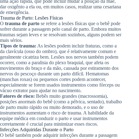
uma ação rápida, que pode incluir mudar a posição da mãe,
dar oxigênio a ela ou, em muitos casos, realizar uma cesariana
de emergência.
Trauma de Parto: Lesões Físicas
O
trauma de parto
se refere a lesões físicas que o bebê pode
sofrer durante a passagem pelo canal de parto. Embora muitos
traumas sejam leves e se resolvam sozinhos, alguns podem ser
mais sérios.
Tipos de trauma:
As lesões podem incluir fraturas, como a
da clavícula (osso do ombro), que é relativamente comum e
geralmente cicatriza bem. Lesões nos nervos também podem
ocorrer, como a paralisia do plexo braquial, que afeta os
movimentos do braço e da mão, causada por estiramento dos
nervos do pescoço durante um parto difícil. Hematomas
(manchas roxas) ou pequenos cortes podem acontecer,
especialmente se forem usados instrumentos como fórceps ou
vácuo extrator para ajudar no nascimento.
Fatores de risco:
Bebês muito grandes (macrossomia),
posições anormais do bebê (como a pélvica, sentado), trabalho
de parto muito rápido ou muito demorado, e o uso de
instrumentos aumentam o risco de trauma. A habilidade da
equipe médica em conduzir o parto e usar instrumentos
corretamente é crucial para minimizar esses riscos.
Infecções Adquiridas Durante o Parto
O bebê também pode adquirir infecções durante a passagem