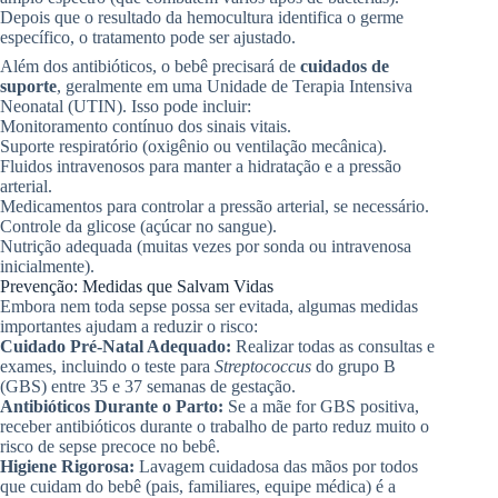
Depois que o resultado da hemocultura identifica o germe
específico, o tratamento pode ser ajustado.
Além dos antibióticos, o bebê precisará de
cuidados de
suporte
, geralmente em uma Unidade de Terapia Intensiva
Neonatal (UTIN). Isso pode incluir:
Monitoramento contínuo dos sinais vitais.
Suporte respiratório (oxigênio ou ventilação mecânica).
Fluidos intravenosos para manter a hidratação e a pressão
arterial.
Medicamentos para controlar a pressão arterial, se necessário.
Controle da glicose (açúcar no sangue).
Nutrição adequada (muitas vezes por sonda ou intravenosa
inicialmente).
Prevenção: Medidas que Salvam Vidas
Embora nem toda sepse possa ser evitada, algumas medidas
importantes ajudam a reduzir o risco:
Cuidado Pré-Natal Adequado:
Realizar todas as consultas e
exames, incluindo o teste para
Streptococcus
do grupo B
(GBS) entre 35 e 37 semanas de gestação.
Antibióticos Durante o Parto:
Se a mãe for GBS positiva,
receber antibióticos durante o trabalho de parto reduz muito o
risco de sepse precoce no bebê.
Higiene Rigorosa:
Lavagem cuidadosa das mãos por todos
que cuidam do bebê (pais, familiares, equipe médica) é a