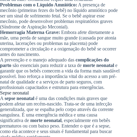
Problemas com o Líquido Amniótico:
A presença de
mecônio (primeiras fezes do bebê) no líquido amniótico pode
ser um sinal de sofrimento fetal. Se o bebê aspirar esse
mecônio, pode desenvolver problemas respiratórios graves
(Síndrome de Aspiração Meconial).
Hemorragia Materna Grave:
Embora afete diretamente a
mãe, uma perda de sangue muito grande (causada por atonia
uterina, lacerações ou problemas na placenta) pode
comprometer a circulação e a oxigenação do bebê se ocorrer
antes do nascimento.
A prevenção e o manejo adequado das
complicações do
parto
são essenciais para reduzir a taxa de
morte neonatal
e
garantir que os bebês comecem a vida da forma mais saudável
possível. Isso reforça a importância vital do acesso a um pré-
natal de qualidade e a serviços de parto seguros, com
profissionais capacitados e estrutura para emergências.
Sepse neonatal
A
sepse neonatal
é uma das condições mais graves que
podem afetar um recém-nascido. Trata-se de uma infecção
generalizada, que se espalha pelo corpo através da corrente
sanguínea. É uma emergência médica e uma causa
significativa de
morte neonatal
, especialmente em bebês
prematuros ou com baixo peso. Entender o que é a sepse,
como ela acontece e seus sinais é fundamental para buscar
ajuda médica rapidamente.