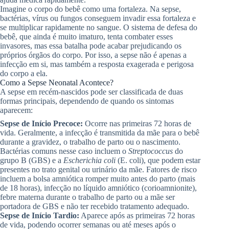
Imagine o corpo do bebê como uma fortaleza. Na sepse,
bactérias, vírus ou fungos conseguem invadir essa fortaleza e
se multiplicar rapidamente no sangue. O sistema de defesa do
bebê, que ainda é muito imaturo, tenta combater esses
invasores, mas essa batalha pode acabar prejudicando os
próprios órgãos do corpo. Por isso, a sepse não é apenas a
infecção em si, mas também a resposta exagerada e perigosa
do corpo a ela.
Como a Sepse Neonatal Acontece?
A sepse em recém-nascidos pode ser classificada de duas
formas principais, dependendo de quando os sintomas
aparecem:
Sepse de Início Precoce:
Ocorre nas primeiras 72 horas de
vida. Geralmente, a infecção é transmitida da mãe para o bebê
durante a gravidez, o trabalho de parto ou o nascimento.
Bactérias comuns nesse caso incluem o
Streptococcus
do
grupo B (GBS) e a
Escherichia coli
(E. coli), que podem estar
presentes no trato genital ou urinário da mãe. Fatores de risco
incluem a bolsa amniótica romper muito antes do parto (mais
de 18 horas), infecção no líquido amniótico (corioamnionite),
febre materna durante o trabalho de parto ou a mãe ser
portadora de GBS e não ter recebido tratamento adequado.
Sepse de Início Tardio:
Aparece após as primeiras 72 horas
de vida, podendo ocorrer semanas ou até meses após o