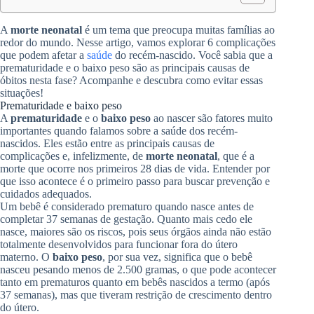
A
morte neonatal
é um tema que preocupa muitas famílias ao
redor do mundo. Nesse artigo, vamos explorar 6 complicações
que podem afetar a
saúde
do recém-nascido. Você sabia que a
prematuridade e o baixo peso são as principais causas de
óbitos nesta fase? Acompanhe e descubra como evitar essas
situações!
Prematuridade e baixo peso
A
prematuridade
e o
baixo peso
ao nascer são fatores muito
importantes quando falamos sobre a saúde dos recém-
nascidos. Eles estão entre as principais causas de
complicações e, infelizmente, de
morte neonatal
, que é a
morte que ocorre nos primeiros 28 dias de vida. Entender por
que isso acontece é o primeiro passo para buscar prevenção e
cuidados adequados.
Um bebê é considerado prematuro quando nasce antes de
completar 37 semanas de gestação. Quanto mais cedo ele
nasce, maiores são os riscos, pois seus órgãos ainda não estão
totalmente desenvolvidos para funcionar fora do útero
materno. O
baixo peso
, por sua vez, significa que o bebê
nasceu pesando menos de 2.500 gramas, o que pode acontecer
tanto em prematuros quanto em bebês nascidos a termo (após
37 semanas), mas que tiveram restrição de crescimento dentro
do útero.