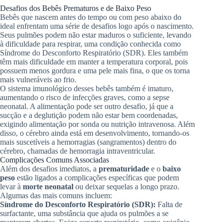
Desafios dos Bebês Prematuros e de Baixo Peso
Bebês que nascem antes do tempo ou com peso abaixo do
ideal enfrentam uma série de desafios logo após o nascimento.
Seus pulmões podem não estar maduros o suficiente, levando
à dificuldade para respirar, uma condição conhecida como
Síndrome do Desconforto Respiratório (SDR). Eles também
têm mais dificuldade em manter a temperatura corporal, pois
possuem menos gordura e uma pele mais fina, o que os torna
mais vulneráveis ao frio.
O sistema imunológico desses bebês também é imaturo,
aumentando o risco de infecções graves, como a sepse
neonatal. A alimentação pode ser outro desafio, já que a
sucção e a deglutição podem não estar bem coordenadas,
exigindo alimentação por sonda ou nutrição intravenosa. Além
disso, o cérebro ainda está em desenvolvimento, tornando-os
mais suscetíveis a hemorragias (sangramentos) dentro do
cérebro, chamadas de hemorragia intraventricular.
Complicações Comuns Associadas
Além dos desafios imediatos, a
prematuridade
e o
baixo
peso
estão ligados a complicações específicas que podem
levar à
morte neonatal
ou deixar sequelas a longo prazo.
Algumas das mais comuns incluem:
Síndrome do Desconforto Respiratório (SDR):
Falta de
surfactante, uma substância que ajuda os pulmões a se