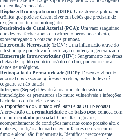
manterem abertos. Exige suporte respiratório, como oxigênio
ou ventilação mecânica.
Displasia Broncopulmonar (DBP):
Uma doença pulmonar
crônica que pode se desenvolver em bebês que precisam de
oxigênio por tempo prolongado.
Persistência do Canal Arterial (PCA):
Um vaso sanguíneo
que deveria fechar após o nascimento permanece aberto,
sobrecarregando o coração e os pulmões.
Enterocolite Necrosante (ECN):
Uma inflamação grave do
intestino que pode levar à perfuração e infecção generalizada.
Hemorragia Intraventricular (HIV):
Sangramento nas áreas
cheias de líquido (ventrículos) do cérebro, podendo causar
danos neurológicos.
Retinopatia da Prematuridade (ROP):
Desenvolvimento
anormal dos vasos sanguíneos da retina, podendo levar à
cegueira se não tratada.
Infecções (Sepse):
Devido à imaturidade do sistema
imunológico, os prematuros são muito vulneráveis a infecções
bacterianas ou fúngicas graves.
A Importância do Cuidado Pré-Natal e da UTI Neonatal
A prevenção da
prematuridade
e do
baixo peso
começa com
um bom
cuidado pré-natal
. Consultas regulares,
acompanhamento de condições maternas como pressão alta e
diabetes, nutrição adequada e evitar fatores de risco como
fumo e álcool são fundamentais. Identificar precocemente