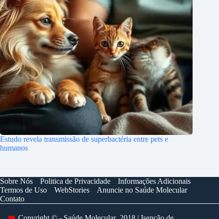
Estudo revela transmissão de superbactéria entre pets e
humanos
Sobre Nós
Politica de Privacidade
Informações Adicionais
Termos de Uso
WebStories
Anuncie no Saúde Molecular
Contato
Copyright © - Saúde Molecular 2018 | Isenção de
❤️