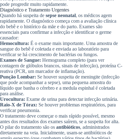
pode progredir muito rapidamente.
Diagnóstico e Tratamento Urgentes
Quando há suspeita de
sepse neonatal
, os médicos agem
rapidamente. O diagnóstico começa com a avaliação clínica
do bebê e o histórico da mãe e do parto. Exames são
essenciais para confirmar a infecção e identificar o germe
causador:
Hemocultura:
É o exame mais importante. Uma amostra de
sangue do bebê é coletada e enviada ao laboratório para
verificar se há crescimento de bactérias ou fungos.
Exames de Sangue:
Hemograma completo (para ver
contagem de glóbulos brancos, sinais de infecção), proteína C-
reativa (PCR, um marcador de inflamação).
Punção Lombar:
Se houver suspeita de meningite (infecção
que pode acompanhar a sepse), uma pequena amostra do
líquido que banha o cérebro e a medula espinhal é coletada
para análise.
Urocultura:
Exame de urina para detectar infecção urinária.
Raio-X de Tórax:
Se houver problemas respiratórios, para
verificar pneumonia.
O tratamento deve começar o mais rápido possível, mesmo
antes dos resultados dos exames saírem, se a suspeita for alta.
O pilar do tratamento são os
antibióticos
, administrados
diretamente na veia. Inicialmente, usam-se antibióticos de
amplo espectro (que combatem vários tipos de bactérias).