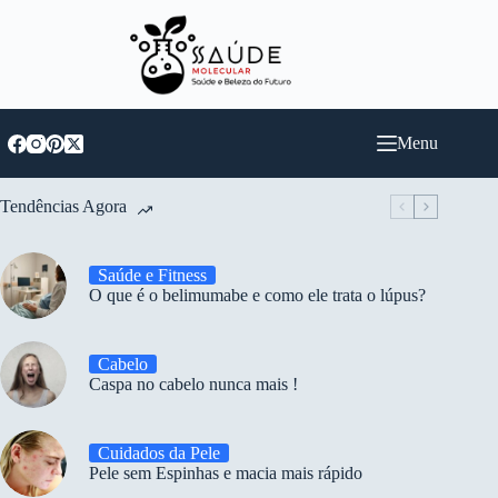
Pular
para
o
conteúdo
Menu
Tendências Agora
Saúde e Fitness
O que é o belimumabe e como ele trata o lúpus?
Cabelo
Caspa no cabelo nunca mais !
Cuidados da Pele
Pele sem Espinhas e macia mais rápido