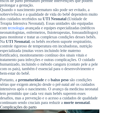
riscos de parto prematuro permite intervenções que podem
prolongar a gestação.
Quando o nascimento prematuro não pode ser evitado, a
sobrevivência e a qualidade de vida do bebê dependem muito
dos cuidados recebidos na
UTI Neonatal
(Unidade de
Terapia Intensiva Neonatal). Essas unidades são equipadas
com
tecnologia
avançada e equipes especializadas (médicos
neonatologistas, enfermeiros, fisioterapeutas, fonoaudiólogos)
para monitorar e tratar as complexas condições desses bebês.
Na
UTI Neonatal
, os bebês recebem suporte respiratório,
controle rigoroso de temperatura em incubadoras, nutrição
especializada (muitas vezes incluindo leite materno
fortificado), monitoramento contínuo dos sinais vitais e
tratamento para infecções e outras complicações. O cuidado
humanizado, incluindo o método canguru (contato pele a pele
com os pais), também é essencial para o desenvolvimento e
bem-estar do bebê.
Portanto, a
prematuridade
e o
baixo peso
são condições
sérias que exigem atenção desde o pré-natal até os cuidados
intensivos após o nascimento. O avanço da medicina neonatal
tem permitido que cada vez mais bebês superem esses
desafios, mas a prevenção e o acesso a cuidados de qualidade
continuam sendo cruciais para reduzir a
morte neonatal
.
Complicações do parto