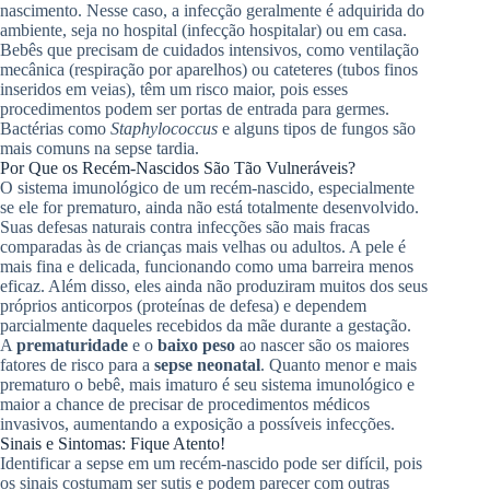
nascimento. Nesse caso, a infecção geralmente é adquirida do
ambiente, seja no hospital (infecção hospitalar) ou em casa.
Bebês que precisam de cuidados intensivos, como ventilação
mecânica (respiração por aparelhos) ou cateteres (tubos finos
inseridos em veias), têm um risco maior, pois esses
procedimentos podem ser portas de entrada para germes.
Bactérias como
Staphylococcus
e alguns tipos de fungos são
mais comuns na sepse tardia.
Por Que os Recém-Nascidos São Tão Vulneráveis?
O sistema imunológico de um recém-nascido, especialmente
se ele for prematuro, ainda não está totalmente desenvolvido.
Suas defesas naturais contra infecções são mais fracas
comparadas às de crianças mais velhas ou adultos. A pele é
mais fina e delicada, funcionando como uma barreira menos
eficaz. Além disso, eles ainda não produziram muitos dos seus
próprios anticorpos (proteínas de defesa) e dependem
parcialmente daqueles recebidos da mãe durante a gestação.
A
prematuridade
e o
baixo peso
ao nascer são os maiores
fatores de risco para a
sepse neonatal
. Quanto menor e mais
prematuro o bebê, mais imaturo é seu sistema imunológico e
maior a chance de precisar de procedimentos médicos
invasivos, aumentando a exposição a possíveis infecções.
Sinais e Sintomas: Fique Atento!
Identificar a sepse em um recém-nascido pode ser difícil, pois
os sinais costumam ser sutis e podem parecer com outras