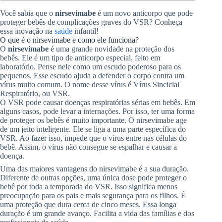
Você sabia que o
nirsevimabe
é um novo anticorpo que pode
proteger bebês de complicações graves do VSR? Conheça
essa inovação na
saúde
infantil!
O que é o nirsevimabe e como ele funciona?
O
nirsevimabe
é uma grande novidade na proteção dos
bebês. Ele é um tipo de anticorpo especial, feito em
laboratório. Pense nele como um escudo poderoso para os
pequenos. Esse escudo ajuda a defender o corpo contra um
vírus muito comum. O nome desse vírus é Vírus Sincicial
Respiratório, ou VSR.
O VSR pode causar doenças respiratórias sérias em bebês. Em
alguns casos, pode levar a internações. Por isso, ter uma forma
de proteger os bebês é muito importante. O nirsevimabe age
de um jeito inteligente. Ele se liga a uma parte específica do
VSR. Ao fazer isso, impede que o vírus entre nas células do
bebê. Assim, o vírus não consegue se espalhar e causar a
doença.
Uma das maiores vantagens do nirsevimabe é a sua duração.
Diferente de outras opções, uma única dose pode proteger o
bebê por toda a temporada do VSR. Isso significa menos
preocupação para os pais e mais segurança para os filhos. É
uma proteção que dura cerca de cinco meses. Essa longa
duração é um grande avanço. Facilita a vida das famílias e dos