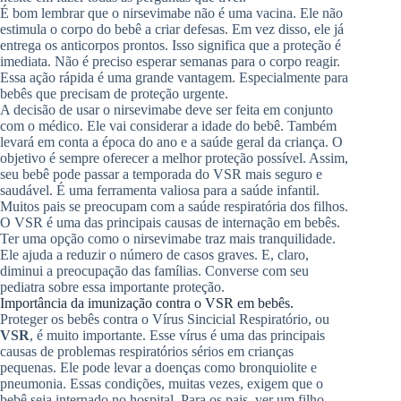
É bom lembrar que o nirsevimabe não é uma vacina. Ele não
estimula o corpo do bebê a criar defesas. Em vez disso, ele já
entrega os anticorpos prontos. Isso significa que a proteção é
imediata. Não é preciso esperar semanas para o corpo reagir.
Essa ação rápida é uma grande vantagem. Especialmente para
bebês que precisam de proteção urgente.
A decisão de usar o nirsevimabe deve ser feita em conjunto
com o médico. Ele vai considerar a idade do bebê. Também
levará em conta a época do ano e a saúde geral da criança. O
objetivo é sempre oferecer a melhor proteção possível. Assim,
seu bebê pode passar a temporada do VSR mais seguro e
saudável. É uma ferramenta valiosa para a saúde infantil.
Muitos pais se preocupam com a saúde respiratória dos filhos.
O VSR é uma das principais causas de internação em bebês.
Ter uma opção como o nirsevimabe traz mais tranquilidade.
Ele ajuda a reduzir o número de casos graves. E, claro,
diminui a preocupação das famílias. Converse com seu
pediatra sobre essa importante proteção.
Importância da imunização contra o VSR em bebês.
Proteger os bebês contra o Vírus Sincicial Respiratório, ou
VSR
, é muito importante. Esse vírus é uma das principais
causas de problemas respiratórios sérios em crianças
pequenas. Ele pode levar a doenças como bronquiolite e
pneumonia. Essas condições, muitas vezes, exigem que o
bebê seja internado no hospital. Para os pais, ver um filho