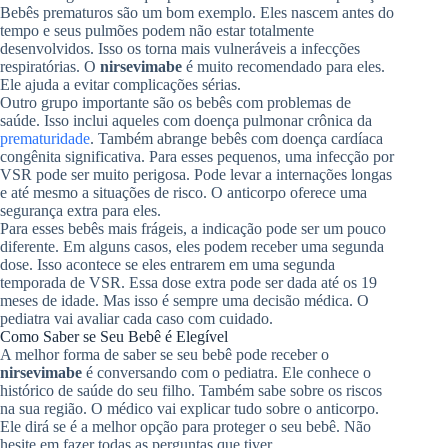
Bebês prematuros são um bom exemplo. Eles nascem antes do
tempo e seus pulmões podem não estar totalmente
desenvolvidos. Isso os torna mais vulneráveis a infecções
respiratórias. O
nirsevimabe
é muito recomendado para eles.
Ele ajuda a evitar complicações sérias.
Outro grupo importante são os bebês com problemas de
saúde. Isso inclui aqueles com doença pulmonar crônica da
prematuridade
. Também abrange bebês com doença cardíaca
congênita significativa. Para esses pequenos, uma infecção por
VSR pode ser muito perigosa. Pode levar a internações longas
e até mesmo a situações de risco. O anticorpo oferece uma
segurança extra para eles.
Para esses bebês mais frágeis, a indicação pode ser um pouco
diferente. Em alguns casos, eles podem receber uma segunda
dose. Isso acontece se eles entrarem em uma segunda
temporada de VSR. Essa dose extra pode ser dada até os 19
meses de idade. Mas isso é sempre uma decisão médica. O
pediatra vai avaliar cada caso com cuidado.
Como Saber se Seu Bebê é Elegível
A melhor forma de saber se seu bebê pode receber o
nirsevimabe
é conversando com o pediatra. Ele conhece o
histórico de saúde do seu filho. Também sabe sobre os riscos
na sua região. O médico vai explicar tudo sobre o anticorpo.
Ele dirá se é a melhor opção para proteger o seu bebê. Não
hesite em fazer todas as perguntas que tiver.