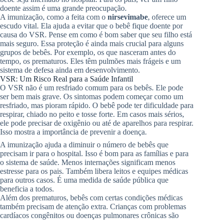
doente assim é uma grande preocupação.
A imunização, como a feita com o
nirsevimabe
, oferece um
escudo vital. Ela ajuda a evitar que o bebê fique doente por
causa do VSR. Pense em como é bom saber que seu filho está
mais seguro. Essa proteção é ainda mais crucial para alguns
grupos de bebês. Por exemplo, os que nasceram antes do
tempo, os prematuros. Eles têm pulmões mais frágeis e um
sistema de defesa ainda em desenvolvimento.
VSR: Um Risco Real para a Saúde Infantil
O VSR não é um resfriado comum para os bebês. Ele pode
ser bem mais grave. Os sintomas podem começar como um
resfriado, mas pioram rápido. O bebê pode ter dificuldade para
respirar, chiado no peito e tosse forte. Em casos mais sérios,
ele pode precisar de oxigênio ou até de aparelhos para respirar.
Isso mostra a importância de prevenir a doença.
A imunização ajuda a diminuir o número de bebês que
precisam ir para o hospital. Isso é bom para as famílias e para
o sistema de saúde. Menos internações significam menos
estresse para os pais. Também libera leitos e equipes médicas
para outros casos. É uma medida de saúde pública que
beneficia a todos.
Além dos prematuros, bebês com certas condições médicas
também precisam de atenção extra. Crianças com problemas
cardíacos congênitos ou doenças pulmonares crônicas são