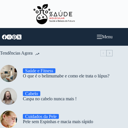
Pular
para
o
conteúdo
Menu
Tendências Agora
Saúde e Fitness
O que é o belimumabe e como ele trata o lúpus?
Cabelo
Caspa no cabelo nunca mais !
Cuidados da Pele
Pele sem Espinhas e macia mais rápido