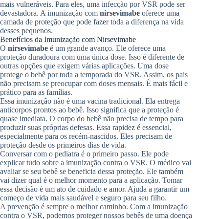
mais vulneráveis. Para eles, uma infecção por VSR pode ser
devastadora. A imunização com
nirsevimabe
oferece uma
camada de proteção que pode fazer toda a diferença na vida
desses pequenos.
Benefícios da Imunização com Nirsevimabe
O
nirsevimabe
é um grande avanço. Ele oferece uma
proteção duradoura com uma única dose. Isso é diferente de
outras opções que exigem várias aplicações. Uma dose
protege o bebê por toda a temporada do VSR. Assim, os pais
não precisam se preocupar com doses mensais. É mais fácil e
prático para as famílias.
Essa imunização não é uma vacina tradicional. Ela entrega
anticorpos prontos ao bebê. Isso significa que a proteção é
quase imediata. O corpo do bebê não precisa de tempo para
produzir suas próprias defesas. Essa rapidez é essencial,
especialmente para os recém-nascidos. Eles precisam de
proteção desde os primeiros dias de vida.
Conversar com o pediatra é o primeiro passo. Ele pode
explicar tudo sobre a imunização contra o VSR. O médico vai
avaliar se seu bebê se beneficia dessa proteção. Ele também
vai dizer qual é o melhor momento para a aplicação. Tomar
essa decisão é um ato de cuidado e amor. Ajuda a garantir um
começo de vida mais saudável e seguro para seu filho.
A prevenção é sempre o melhor caminho. Com a imunização
contra o VSR, podemos proteger nossos bebês de uma doença