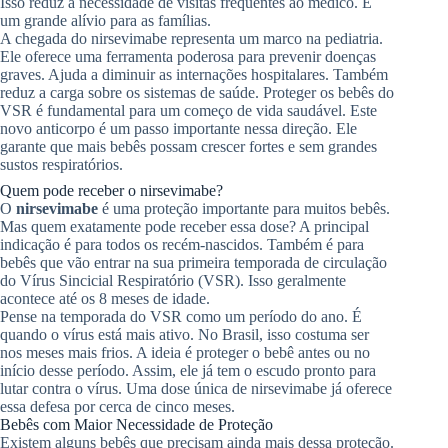
Isso reduz a necessidade de visitas frequentes ao médico. É
um grande alívio para as famílias.
A chegada do nirsevimabe representa um marco na pediatria.
Ele oferece uma ferramenta poderosa para prevenir doenças
graves. Ajuda a diminuir as internações hospitalares. Também
reduz a carga sobre os sistemas de saúde. Proteger os bebês do
VSR é fundamental para um começo de vida saudável. Este
novo anticorpo é um passo importante nessa direção. Ele
garante que mais bebês possam crescer fortes e sem grandes
sustos respiratórios.
Quem pode receber o nirsevimabe?
O
nirsevimabe
é uma proteção importante para muitos bebês.
Mas quem exatamente pode receber essa dose? A principal
indicação é para todos os recém-nascidos. Também é para
bebês que vão entrar na sua primeira temporada de circulação
do Vírus Sincicial Respiratório (VSR). Isso geralmente
acontece até os 8 meses de idade.
Pense na temporada do VSR como um período do ano. É
quando o vírus está mais ativo. No Brasil, isso costuma ser
nos meses mais frios. A ideia é proteger o bebê antes ou no
início desse período. Assim, ele já tem o escudo pronto para
lutar contra o vírus. Uma dose única de nirsevimabe já oferece
essa defesa por cerca de cinco meses.
Bebês com Maior Necessidade de Proteção
Existem alguns bebês que precisam ainda mais dessa proteção.