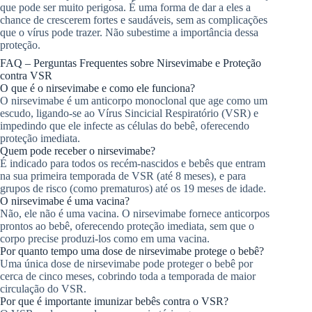
que pode ser muito perigosa. É uma forma de dar a eles a
chance de crescerem fortes e saudáveis, sem as complicações
que o vírus pode trazer. Não subestime a importância dessa
proteção.
FAQ – Perguntas Frequentes sobre Nirsevimabe e Proteção
contra VSR
O que é o nirsevimabe e como ele funciona?
O nirsevimabe é um anticorpo monoclonal que age como um
escudo, ligando-se ao Vírus Sincicial Respiratório (VSR) e
impedindo que ele infecte as células do bebê, oferecendo
proteção imediata.
Quem pode receber o nirsevimabe?
É indicado para todos os recém-nascidos e bebês que entram
na sua primeira temporada de VSR (até 8 meses), e para
grupos de risco (como prematuros) até os 19 meses de idade.
O nirsevimabe é uma vacina?
Não, ele não é uma vacina. O nirsevimabe fornece anticorpos
prontos ao bebê, oferecendo proteção imediata, sem que o
corpo precise produzi-los como em uma vacina.
Por quanto tempo uma dose de nirsevimabe protege o bebê?
Uma única dose de nirsevimabe pode proteger o bebê por
cerca de cinco meses, cobrindo toda a temporada de maior
circulação do VSR.
Por que é importante imunizar bebês contra o VSR?