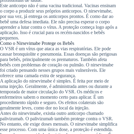
profissionais de saúde.
Este anticorpo não é uma vacina tradicional. Vacinas ensinam
o corpo a produzir seus próprios anticorpos. O nirsevimabe,
por sua vez, já entrega os anticorpos prontos. É como dar ao
bebê uma defesa imediata. Ele não precisa esperar o corpo
aprender a lutar contra o vírus. A proteção começa logo após a
aplicação. Isso é crucial para os recém-nascidos e bebês
pequenos.
Como o Nirsevimabe Protege os Bebês
O VSR é um vírus que ataca as vias respiratórias. Ele pode
causar bronquiolite e pneumonia. Essas doenças são perigosas
para bebês, principalmente os prematuros. Também afeta
bebês com problemas de coração ou pulmão. O nirsevimabe
foi criado pensando nesses grupos mais vulneráveis. Ele
oferece uma camada extra de segurança.
A aplicação do nirsevimabe é simples. É feita por meio de
uma injeção. Geralmente, é administrada antes ou durante a
temporada de maior circulação do VSR. Os médicos e
enfermeiros sabem o momento certo para aplicar. É um
procedimento rápido e seguro. Os efeitos colaterais são
geralmente leves, como dor no local da injeção.
Antes do nirsevimabe, existia outro anticorpo chamado
palivizumab. O palivizumab também protege contra o VSR.
No entanto, ele exige doses mensais. O nirsevimabe simplifica
esse processo. Com uma única dose, a proteção é estendida.