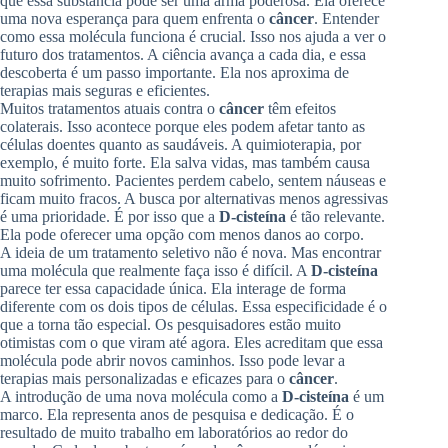
que essa substância pode ser uma arma poderosa. Ela oferece
uma nova esperança para quem enfrenta o
câncer
. Entender
como essa molécula funciona é crucial. Isso nos ajuda a ver o
futuro dos tratamentos. A ciência avança a cada dia, e essa
descoberta é um passo importante. Ela nos aproxima de
terapias mais seguras e eficientes.
Muitos tratamentos atuais contra o
câncer
têm efeitos
colaterais. Isso acontece porque eles podem afetar tanto as
células doentes quanto as saudáveis. A quimioterapia, por
exemplo, é muito forte. Ela salva vidas, mas também causa
muito sofrimento. Pacientes perdem cabelo, sentem náuseas e
ficam muito fracos. A busca por alternativas menos agressivas
é uma prioridade. É por isso que a
D-cisteína
é tão relevante.
Ela pode oferecer uma opção com menos danos ao corpo.
A ideia de um tratamento seletivo não é nova. Mas encontrar
uma molécula que realmente faça isso é difícil. A
D-cisteína
parece ter essa capacidade única. Ela interage de forma
diferente com os dois tipos de células. Essa especificidade é o
que a torna tão especial. Os pesquisadores estão muito
otimistas com o que viram até agora. Eles acreditam que essa
molécula pode abrir novos caminhos. Isso pode levar a
terapias mais personalizadas e eficazes para o
câncer
.
A introdução de uma nova molécula como a
D-cisteína
é um
marco. Ela representa anos de pesquisa e dedicação. É o
resultado de muito trabalho em laboratórios ao redor do