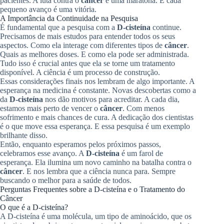
pacientes. A luta contra o
câncer
é uma maratona. E cada
pequeno avanço é uma vitória.
A Importância da Continuidade na Pesquisa
É fundamental que a pesquisa com a
D-cisteína
continue.
Precisamos de mais estudos para entender todos os seus
aspectos. Como ela interage com diferentes tipos de
câncer
.
Quais as melhores doses. E como ela pode ser administrada.
Tudo isso é crucial antes que ela se torne um tratamento
disponível. A ciência é um processo de construção.
Essas considerações finais nos lembram de algo importante. A
esperança na medicina é constante. Novas descobertas como a
da
D-cisteína
nos dão motivos para acreditar. A cada dia,
estamos mais perto de vencer o
câncer
. Com menos
sofrimento e mais chances de cura. A dedicação dos cientistas
é o que move essa esperança. E essa pesquisa é um exemplo
brilhante disso.
Então, enquanto esperamos pelos próximos passos,
celebramos esse avanço. A
D-cisteína
é um farol de
esperança. Ela ilumina um novo caminho na batalha contra o
câncer
. E nos lembra que a ciência nunca para. Sempre
buscando o melhor para a saúde de todos.
Perguntas Frequentes sobre a D-cisteína e o Tratamento do
Câncer
O que é a D-cisteína?
A D-cisteína é uma molécula, um tipo de aminoácido, que os