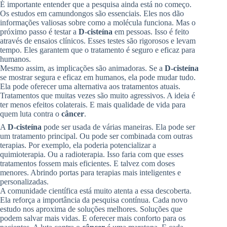
É importante entender que a pesquisa ainda está no começo.
Os estudos em camundongos são essenciais. Eles nos dão
informações valiosas sobre como a molécula funciona. Mas o
próximo passo é testar a
D-cisteína
em pessoas. Isso é feito
através de ensaios clínicos. Esses testes são rigorosos e levam
tempo. Eles garantem que o tratamento é seguro e eficaz para
humanos.
Mesmo assim, as implicações são animadoras. Se a
D-cisteína
se mostrar segura e eficaz em humanos, ela pode mudar tudo.
Ela pode oferecer uma alternativa aos tratamentos atuais.
Tratamentos que muitas vezes são muito agressivos. A ideia é
ter menos efeitos colaterais. E mais qualidade de vida para
quem luta contra o
câncer
.
A
D-cisteína
pode ser usada de várias maneiras. Ela pode ser
um tratamento principal. Ou pode ser combinada com outras
terapias. Por exemplo, ela poderia potencializar a
quimioterapia. Ou a radioterapia. Isso faria com que esses
tratamentos fossem mais eficientes. E talvez com doses
menores. Abrindo portas para terapias mais inteligentes e
personalizadas.
A comunidade científica está muito atenta a essa descoberta.
Ela reforça a importância da pesquisa contínua. Cada novo
estudo nos aproxima de soluções melhores. Soluções que
podem salvar mais vidas. E oferecer mais conforto para os