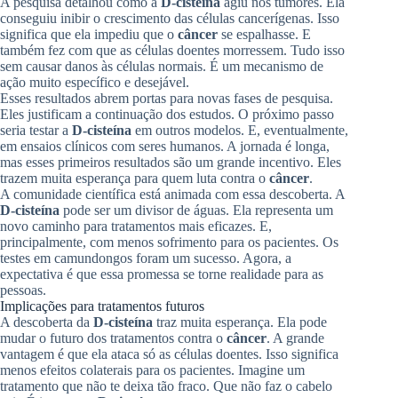
A pesquisa detalhou como a
D-cisteína
agiu nos tumores. Ela
conseguiu inibir o crescimento das células cancerígenas. Isso
significa que ela impediu que o
câncer
se espalhasse. E
também fez com que as células doentes morressem. Tudo isso
sem causar danos às células normais. É um mecanismo de
ação muito específico e desejável.
Esses resultados abrem portas para novas fases de pesquisa.
Eles justificam a continuação dos estudos. O próximo passo
seria testar a
D-cisteína
em outros modelos. E, eventualmente,
em ensaios clínicos com seres humanos. A jornada é longa,
mas esses primeiros resultados são um grande incentivo. Eles
trazem muita esperança para quem luta contra o
câncer
.
A comunidade científica está animada com essa descoberta. A
D-cisteína
pode ser um divisor de águas. Ela representa um
novo caminho para tratamentos mais eficazes. E,
principalmente, com menos sofrimento para os pacientes. Os
testes em camundongos foram um sucesso. Agora, a
expectativa é que essa promessa se torne realidade para as
pessoas.
Implicações para tratamentos futuros
A descoberta da
D-cisteína
traz muita esperança. Ela pode
mudar o futuro dos tratamentos contra o
câncer
. A grande
vantagem é que ela ataca só as células doentes. Isso significa
menos efeitos colaterais para os pacientes. Imagine um
tratamento que não te deixa tão fraco. Que não faz o cabelo