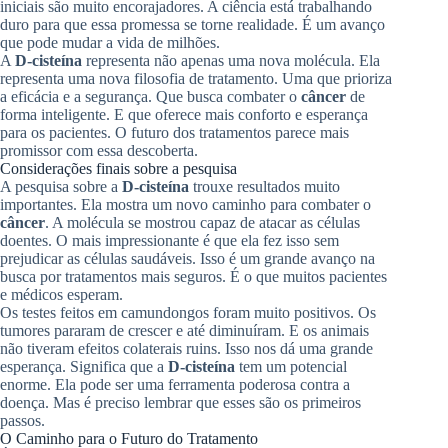
iniciais são muito encorajadores. A ciência está trabalhando
duro para que essa promessa se torne realidade. É um avanço
que pode mudar a vida de milhões.
A
D-cisteína
representa não apenas uma nova molécula. Ela
representa uma nova filosofia de tratamento. Uma que prioriza
a eficácia e a segurança. Que busca combater o
câncer
de
forma inteligente. E que oferece mais conforto e esperança
para os pacientes. O futuro dos tratamentos parece mais
promissor com essa descoberta.
Considerações finais sobre a pesquisa
A pesquisa sobre a
D-cisteína
trouxe resultados muito
importantes. Ela mostra um novo caminho para combater o
câncer
. A molécula se mostrou capaz de atacar as células
doentes. O mais impressionante é que ela fez isso sem
prejudicar as células saudáveis. Isso é um grande avanço na
busca por tratamentos mais seguros. É o que muitos pacientes
e médicos esperam.
Os testes feitos em camundongos foram muito positivos. Os
tumores pararam de crescer e até diminuíram. E os animais
não tiveram efeitos colaterais ruins. Isso nos dá uma grande
esperança. Significa que a
D-cisteína
tem um potencial
enorme. Ela pode ser uma ferramenta poderosa contra a
doença. Mas é preciso lembrar que esses são os primeiros
passos.
O Caminho para o Futuro do Tratamento