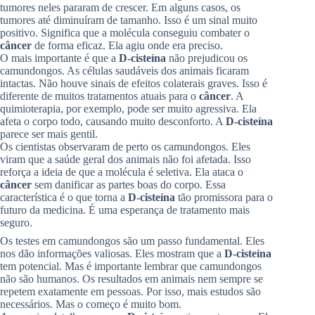
tumores neles pararam de crescer. Em alguns casos, os
tumores até diminuíram de tamanho. Isso é um sinal muito
positivo. Significa que a molécula conseguiu combater o
câncer
de forma eficaz. Ela agiu onde era preciso.
O mais importante é que a
D-cisteína
não prejudicou os
camundongos. As células saudáveis dos animais ficaram
intactas. Não houve sinais de efeitos colaterais graves. Isso é
diferente de muitos tratamentos atuais para o
câncer
. A
quimioterapia, por exemplo, pode ser muito agressiva. Ela
afeta o corpo todo, causando muito desconforto. A
D-cisteína
parece ser mais gentil.
Os cientistas observaram de perto os camundongos. Eles
viram que a saúde geral dos animais não foi afetada. Isso
reforça a ideia de que a molécula é seletiva. Ela ataca o
câncer
sem danificar as partes boas do corpo. Essa
característica é o que torna a
D-cisteína
tão promissora para o
futuro da medicina. É uma esperança de tratamento mais
seguro.
Os testes em camundongos são um passo fundamental. Eles
nos dão informações valiosas. Eles mostram que a
D-cisteína
tem potencial. Mas é importante lembrar que camundongos
não são humanos. Os resultados em animais nem sempre se
repetem exatamente em pessoas. Por isso, mais estudos são
necessários. Mas o começo é muito bom.