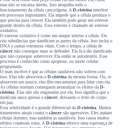
mas não se encaixa direito. Isso atrapalha todo o
funcionamento da célula cancerígena. A
D-cisteína
interfere
em processos importantes. Ela impede que a célula produza o
que precisa para crescer. Ela também pode gerar um estresse
grande dentro da célula. Esse estresse é chamado de estresse
oxidativo.
O estresse oxidativo é como um ataque interno à célula. Ele
cria substâncias que danificam as partes da célula. Isso inclui o
DNA e outras estruturas vitais. Com o tempo, a célula de
câncer
não consegue mais se defender. Ela fica tão danificada
que não consegue sobreviver. Ela então se autodestrói. Esse
processo é conhecido como apoptose, ou morte celular
programada.
O mais incrível é que as células saudáveis não sofrem com
isso. Elas não absorvem a
D-cisteína
da mesma forma. Ou, se
absorvem um pouco, elas têm mecanismos para lidar com ela.
As células normais conseguem neutralizar os efeitos da
D-
cisteína
. Elas não são enganadas por ela. Isso significa que a
molécula ataca apenas o
câncer
, deixando o resto do corpo
em paz.
Essa seletividade é o grande diferencial da
D-cisteína
. Muitos
tratamentos atuais contra o
câncer
são agressivos. Eles matam
células doentes, mas também as saudáveis. Isso causa muitos
efeitos colaterais ruins. A
D-cisteína
oferece uma esperança de