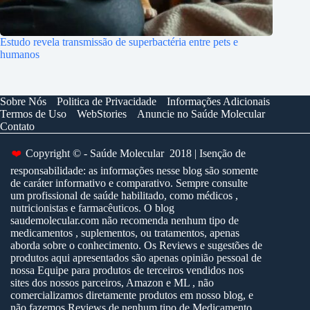
Estudo revela transmissão de superbactéria entre pets e
humanos
Sobre Nós
Politica de Privacidade
Informações Adicionais
Termos de Uso
WebStories
Anuncie no Saúde Molecular
Contato
❤️
Copyright © - Saúde Molecular 2018 | Isenção de
responsabilidade: as informações nesse blog são somente
de caráter informativo e comparativo. Sempre consulte
um profissional de saúde habilitado, como médicos ,
nutricionistas e farmacêuticos. O blog
saudemolecular.com não recomenda nenhum tipo de
medicamentos , suplementos, ou tratamentos, apenas
aborda sobre o conhecimento. Os Reviews e sugestões de
produtos aqui apresentados são apenas opinião pessoal de
nossa Equipe para produtos de terceiros vendidos nos
sites dos nossos parceiros, Amazon e ML , não
comercializamos diretamente produtos em nosso blog, e
não fazemos Reviews de nenhum tipo de Medicamento.