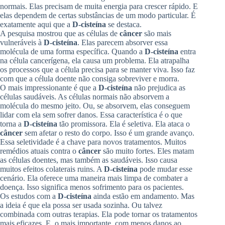
normais. Elas precisam de muita energia para crescer rápido. E
elas dependem de certas substâncias de um modo particular. É
exatamente aqui que a
D-cisteína
se destaca.
A pesquisa mostrou que as células de
câncer
são mais
vulneráveis à
D-cisteína
. Elas parecem absorver essa
molécula de uma forma específica. Quando a
D-cisteína
entra
na célula cancerígena, ela causa um problema. Ela atrapalha
os processos que a célula precisa para se manter viva. Isso faz
com que a célula doente não consiga sobreviver e morra.
O mais impressionante é que a
D-cisteína
não prejudica as
células saudáveis. As células normais não absorvem a
molécula do mesmo jeito. Ou, se absorvem, elas conseguem
lidar com ela sem sofrer danos. Essa característica é o que
torna a
D-cisteína
tão promissora. Ela é seletiva. Ela ataca o
câncer
sem afetar o resto do corpo. Isso é um grande avanço.
Essa seletividade é a chave para novos tratamentos. Muitos
remédios atuais contra o
câncer
são muito fortes. Eles matam
as células doentes, mas também as saudáveis. Isso causa
muitos efeitos colaterais ruins. A
D-cisteína
pode mudar esse
cenário. Ela oferece uma maneira mais limpa de combater a
doença. Isso significa menos sofrimento para os pacientes.
Os estudos com a
D-cisteína
ainda estão em andamento. Mas
a ideia é que ela possa ser usada sozinha. Ou talvez
combinada com outras terapias. Ela pode tornar os tratamentos
mais eficazes. E, o mais importante, com menos danos ao