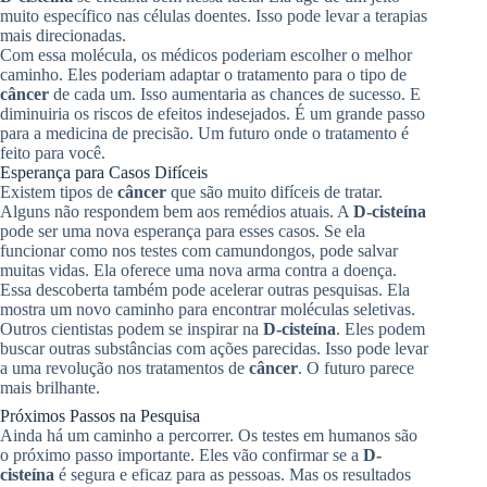
muito específico nas células doentes. Isso pode levar a terapias
mais direcionadas.
Com essa molécula, os médicos poderiam escolher o melhor
caminho. Eles poderiam adaptar o tratamento para o tipo de
câncer
de cada um. Isso aumentaria as chances de sucesso. E
diminuiria os riscos de efeitos indesejados. É um grande passo
para a medicina de precisão. Um futuro onde o tratamento é
feito para você.
Esperança para Casos Difíceis
Existem tipos de
câncer
que são muito difíceis de tratar.
Alguns não respondem bem aos remédios atuais. A
D-cisteína
pode ser uma nova esperança para esses casos. Se ela
funcionar como nos testes com camundongos, pode salvar
muitas vidas. Ela oferece uma nova arma contra a doença.
Essa descoberta também pode acelerar outras pesquisas. Ela
mostra um novo caminho para encontrar moléculas seletivas.
Outros cientistas podem se inspirar na
D-cisteína
. Eles podem
buscar outras substâncias com ações parecidas. Isso pode levar
a uma revolução nos tratamentos de
câncer
. O futuro parece
mais brilhante.
Próximos Passos na Pesquisa
Ainda há um caminho a percorrer. Os testes em humanos são
o próximo passo importante. Eles vão confirmar se a
D-
cisteína
é segura e eficaz para as pessoas. Mas os resultados