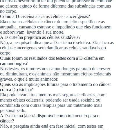
cientistas descobriram ter um potencial promissor no combate
ao câncer, agindo de forma diferente das substâncias comuns
no corpo.
Como a D-cisteína ataca as células cancerígenas?
Ela entra nas células de câncer de um jeito específico e as
atrapalha, causando estresse e impedindo que elas funcionem
e sobrevivam, levando à sua morte.
A D-cisteína prejudica as células saudáveis?
Não, a pesquisa indica que a D-cisteína é seletiva. Ela ataca as
células cancerígenas sem danificar as células saudáveis do
corpo.
Quais foram os resultados dos testes com a D-cisteína em
camundongos?
Nos testes, os tumores nos camundongos pararam de crescer
ou diminuíram, e os animais não mostraram efeitos colaterais
graves, o que é muito animador.
Quais são as implicações futuras para o tratamento do câncer
com a D-cisteína?
Ela pode levar a tratamentos mais seguros e eficazes, com
menos efeitos colaterais, podendo ser usada sozinha ou
combinada com outras terapias para um tratamento mais
personalizado.
A D-cisteína já está disponível como tratamento para o
câncer?
Não, a pesquisa ainda está em fase inicial, com testes em