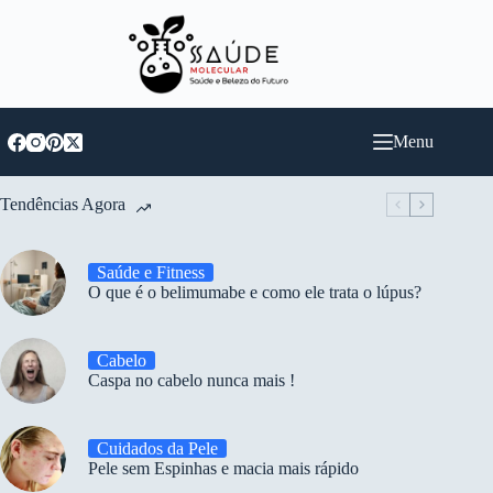
Pular
para
o
conteúdo
Menu
Tendências Agora
Saúde e Fitness
O que é o belimumabe e como ele trata o lúpus?
Cabelo
Caspa no cabelo nunca mais !
Cuidados da Pele
Pele sem Espinhas e macia mais rápido