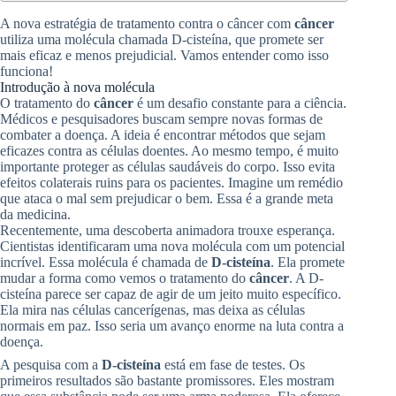
A nova estratégia de tratamento contra o câncer com
câncer
utiliza uma molécula chamada D-cisteína, que promete ser
mais eficaz e menos prejudicial. Vamos entender como isso
funciona!
Introdução à nova molécula
O tratamento do
câncer
é um desafio constante para a ciência.
Médicos e pesquisadores buscam sempre novas formas de
combater a doença. A ideia é encontrar métodos que sejam
eficazes contra as células doentes. Ao mesmo tempo, é muito
importante proteger as células saudáveis do corpo. Isso evita
efeitos colaterais ruins para os pacientes. Imagine um remédio
que ataca o mal sem prejudicar o bem. Essa é a grande meta
da medicina.
Recentemente, uma descoberta animadora trouxe esperança.
Cientistas identificaram uma nova molécula com um potencial
incrível. Essa molécula é chamada de
D-cisteína
. Ela promete
mudar a forma como vemos o tratamento do
câncer
. A D-
cisteína parece ser capaz de agir de um jeito muito específico.
Ela mira nas células cancerígenas, mas deixa as células
normais em paz. Isso seria um avanço enorme na luta contra a
doença.
A pesquisa com a
D-cisteína
está em fase de testes. Os
primeiros resultados são bastante promissores. Eles mostram