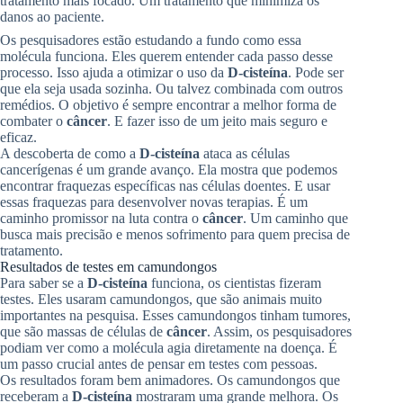
tratamento mais focado. Um tratamento que minimiza os
danos ao paciente.
Os pesquisadores estão estudando a fundo como essa
molécula funciona. Eles querem entender cada passo desse
processo. Isso ajuda a otimizar o uso da
D-cisteína
. Pode ser
que ela seja usada sozinha. Ou talvez combinada com outros
remédios. O objetivo é sempre encontrar a melhor forma de
combater o
câncer
. E fazer isso de um jeito mais seguro e
eficaz.
A descoberta de como a
D-cisteína
ataca as células
cancerígenas é um grande avanço. Ela mostra que podemos
encontrar fraquezas específicas nas células doentes. E usar
essas fraquezas para desenvolver novas terapias. É um
caminho promissor na luta contra o
câncer
. Um caminho que
busca mais precisão e menos sofrimento para quem precisa de
tratamento.
Resultados de testes em camundongos
Para saber se a
D-cisteína
funciona, os cientistas fizeram
testes. Eles usaram camundongos, que são animais muito
importantes na pesquisa. Esses camundongos tinham tumores,
que são massas de células de
câncer
. Assim, os pesquisadores
podiam ver como a molécula agia diretamente na doença. É
um passo crucial antes de pensar em testes com pessoas.
Os resultados foram bem animadores. Os camundongos que
receberam a
D-cisteína
mostraram uma grande melhora. Os