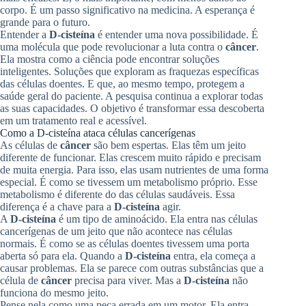
corpo. É um passo significativo na medicina. A esperança é
grande para o futuro.
Entender a
D-cisteína
é entender uma nova possibilidade. É
uma molécula que pode revolucionar a luta contra o
câncer
.
Ela mostra como a ciência pode encontrar soluções
inteligentes. Soluções que exploram as fraquezas específicas
das células doentes. E que, ao mesmo tempo, protegem a
saúde geral do paciente. A pesquisa continua a explorar todas
as suas capacidades. O objetivo é transformar essa descoberta
em um tratamento real e acessível.
Como a D-cisteína ataca células cancerígenas
As células de
câncer
são bem espertas. Elas têm um jeito
diferente de funcionar. Elas crescem muito rápido e precisam
de muita energia. Para isso, elas usam nutrientes de uma forma
especial. É como se tivessem um metabolismo próprio. Esse
metabolismo é diferente do das células saudáveis. Essa
diferença é a chave para a
D-cisteína
agir.
A
D-cisteína
é um tipo de aminoácido. Ela entra nas células
cancerígenas de um jeito que não acontece nas células
normais. É como se as células doentes tivessem uma porta
aberta só para ela. Quando a
D-cisteína
entra, ela começa a
causar problemas. Ela se parece com outras substâncias que a
célula de
câncer
precisa para viver. Mas a
D-cisteína
não
funciona do mesmo jeito.
Pense nela como uma peça errada em um motor. Ela entra,