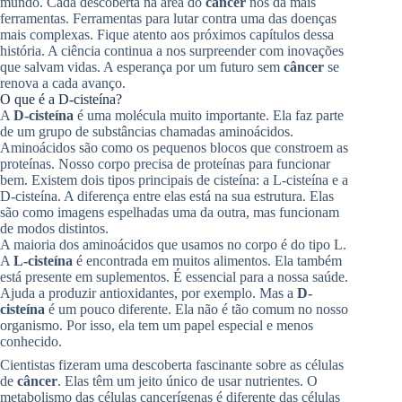
mundo. Cada descoberta na área do
câncer
nos dá mais
ferramentas. Ferramentas para lutar contra uma das doenças
mais complexas. Fique atento aos próximos capítulos dessa
história. A ciência continua a nos surpreender com inovações
que salvam vidas. A esperança por um futuro sem
câncer
se
renova a cada avanço.
O que é a D-cisteína?
A
D-cisteína
é uma molécula muito importante. Ela faz parte
de um grupo de substâncias chamadas aminoácidos.
Aminoácidos são como os pequenos blocos que constroem as
proteínas. Nosso corpo precisa de proteínas para funcionar
bem. Existem dois tipos principais de cisteína: a L-cisteína e a
D-cisteína. A diferença entre elas está na sua estrutura. Elas
são como imagens espelhadas uma da outra, mas funcionam
de modos distintos.
A maioria dos aminoácidos que usamos no corpo é do tipo L.
A
L-cisteína
é encontrada em muitos alimentos. Ela também
está presente em suplementos. É essencial para a nossa saúde.
Ajuda a produzir antioxidantes, por exemplo. Mas a
D-
cisteína
é um pouco diferente. Ela não é tão comum no nosso
organismo. Por isso, ela tem um papel especial e menos
conhecido.
Cientistas fizeram uma descoberta fascinante sobre as células
de
câncer
. Elas têm um jeito único de usar nutrientes. O
metabolismo das células cancerígenas é diferente das células