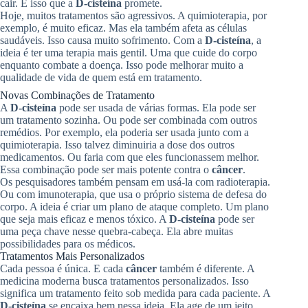
cair. É isso que a
D-cisteína
promete.
Hoje, muitos tratamentos são agressivos. A quimioterapia, por
exemplo, é muito eficaz. Mas ela também afeta as células
saudáveis. Isso causa muito sofrimento. Com a
D-cisteína
, a
ideia é ter uma terapia mais gentil. Uma que cuide do corpo
enquanto combate a doença. Isso pode melhorar muito a
qualidade de vida de quem está em tratamento.
Novas Combinações de Tratamento
A
D-cisteína
pode ser usada de várias formas. Ela pode ser
um tratamento sozinha. Ou pode ser combinada com outros
remédios. Por exemplo, ela poderia ser usada junto com a
quimioterapia. Isso talvez diminuiria a dose dos outros
medicamentos. Ou faria com que eles funcionassem melhor.
Essa combinação pode ser mais potente contra o
câncer
.
Os pesquisadores também pensam em usá-la com radioterapia.
Ou com imunoterapia, que usa o próprio sistema de defesa do
corpo. A ideia é criar um plano de ataque completo. Um plano
que seja mais eficaz e menos tóxico. A
D-cisteína
pode ser
uma peça chave nesse quebra-cabeça. Ela abre muitas
possibilidades para os médicos.
Tratamentos Mais Personalizados
Cada pessoa é única. E cada
câncer
também é diferente. A
medicina moderna busca tratamentos personalizados. Isso
significa um tratamento feito sob medida para cada paciente. A
D-cisteína
se encaixa bem nessa ideia. Ela age de um jeito