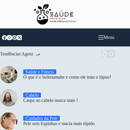
Pular
para
o
conteúdo
Menu
Tendências Agora
Saúde e Fitness
O que é o belimumabe e como ele trata o lúpus?
Cabelo
Caspa no cabelo nunca mais !
Cuidados da Pele
Pele sem Espinhas e macia mais rápido