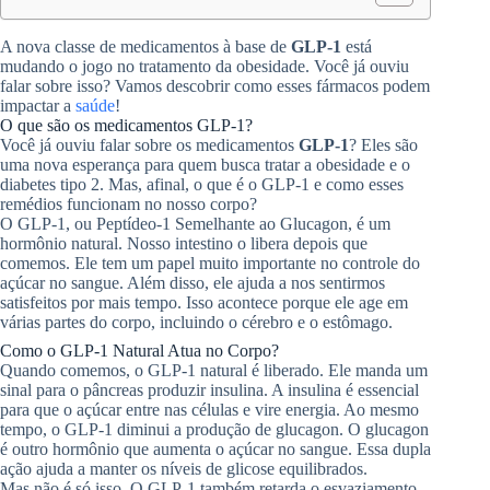
A nova classe de medicamentos à base de
GLP-1
está
mudando o jogo no tratamento da obesidade. Você já ouviu
falar sobre isso? Vamos descobrir como esses fármacos podem
impactar a
saúde
!
O que são os medicamentos GLP-1?
Você já ouviu falar sobre os medicamentos
GLP-1
? Eles são
uma nova esperança para quem busca tratar a obesidade e o
diabetes tipo 2. Mas, afinal, o que é o GLP-1 e como esses
remédios funcionam no nosso corpo?
O GLP-1, ou Peptídeo-1 Semelhante ao Glucagon, é um
hormônio natural. Nosso intestino o libera depois que
comemos. Ele tem um papel muito importante no controle do
açúcar no sangue. Além disso, ele ajuda a nos sentirmos
satisfeitos por mais tempo. Isso acontece porque ele age em
várias partes do corpo, incluindo o cérebro e o estômago.
Como o GLP-1 Natural Atua no Corpo?
Quando comemos, o GLP-1 natural é liberado. Ele manda um
sinal para o pâncreas produzir insulina. A insulina é essencial
para que o açúcar entre nas células e vire energia. Ao mesmo
tempo, o GLP-1 diminui a produção de glucagon. O glucagon
é outro hormônio que aumenta o açúcar no sangue. Essa dupla
ação ajuda a manter os níveis de glicose equilibrados.
Mas não é só isso. O GLP-1 também retarda o esvaziamento