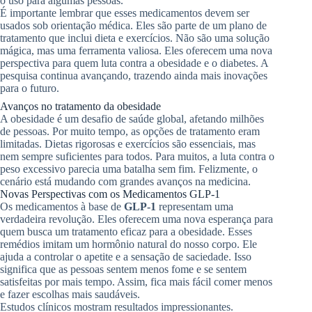
o uso para algumas pessoas.
É importante lembrar que esses medicamentos devem ser
usados sob orientação médica. Eles são parte de um plano de
tratamento que inclui dieta e exercícios. Não são uma solução
mágica, mas uma ferramenta valiosa. Eles oferecem uma nova
perspectiva para quem luta contra a obesidade e o diabetes. A
pesquisa continua avançando, trazendo ainda mais inovações
para o futuro.
Avanços no tratamento da obesidade
A obesidade é um desafio de saúde global, afetando milhões
de pessoas. Por muito tempo, as opções de tratamento eram
limitadas. Dietas rigorosas e exercícios são essenciais, mas
nem sempre suficientes para todos. Para muitos, a luta contra o
peso excessivo parecia uma batalha sem fim. Felizmente, o
cenário está mudando com grandes avanços na medicina.
Novas Perspectivas com os Medicamentos GLP-1
Os medicamentos à base de
GLP-1
representam uma
verdadeira revolução. Eles oferecem uma nova esperança para
quem busca um tratamento eficaz para a obesidade. Esses
remédios imitam um hormônio natural do nosso corpo. Ele
ajuda a controlar o apetite e a sensação de saciedade. Isso
significa que as pessoas sentem menos fome e se sentem
satisfeitas por mais tempo. Assim, fica mais fácil comer menos
e fazer escolhas mais saudáveis.
Estudos clínicos mostram resultados impressionantes.