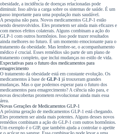
obesidade, a incidência de doenças relacionadas pode
diminuir. Isso alivia a carga sobre os sistemas de saúde. É um
passo importante para uma população mais saudável.
A pesquisa não para. Novos medicamentos GLP-1 estão
sendo desenvolvidos. Eles prometem ser ainda mais eficazes e
com menos efeitos colaterais. Alguns combinam a ação do
GLP-1 com outros hormônios. Isso pode trazer resultados
ainda melhores no futuro. É um momento emocionante para o
tratamento da obesidade. Mas lembre-se, o acompanhamento
médico é crucial. Esses remédios são parte de um plano de
tratamento completo, que inclui mudanças no estilo de vida.
Expectativas para o futuro dos medicamentos para
emagrecimento
O tratamento da obesidade está em constante evolução. Os
medicamentos à base de
GLP-1
já trouxeram grandes
mudanças. Mas o que podemos esperar para o futuro dos
medicamentos para emagrecimento? A ciência não para, e
novas descobertas prometem revolucionar ainda mais essa
área.
Novas Gerações de Medicamentos GLP-1
A próxima geração de medicamentos GLP-1 está chegando.
Eles prometem ser ainda mais potentes. Alguns desses novos
remédios combinam a ação do GLP-1 com outros hormônios.
Um exemplo é o GIP, que também ajuda a controlar o apetite
e o açúcar no sangue. Essa combinação pode levar a uma