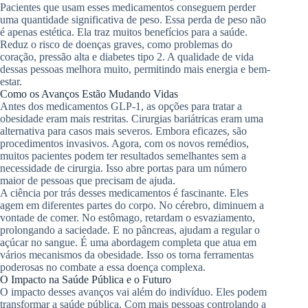
Pacientes que usam esses medicamentos conseguem perder
uma quantidade significativa de peso. Essa perda de peso não
é apenas estética. Ela traz muitos benefícios para a saúde.
Reduz o risco de doenças graves, como problemas do
coração, pressão alta e diabetes tipo 2. A qualidade de vida
dessas pessoas melhora muito, permitindo mais energia e bem-
estar.
Como os Avanços Estão Mudando Vidas
Antes dos medicamentos GLP-1, as opções para tratar a
obesidade eram mais restritas. Cirurgias bariátricas eram uma
alternativa para casos mais severos. Embora eficazes, são
procedimentos invasivos. Agora, com os novos remédios,
muitos pacientes podem ter resultados semelhantes sem a
necessidade de cirurgia. Isso abre portas para um número
maior de pessoas que precisam de ajuda.
A ciência por trás desses medicamentos é fascinante. Eles
agem em diferentes partes do corpo. No cérebro, diminuem a
vontade de comer. No estômago, retardam o esvaziamento,
prolongando a saciedade. E no pâncreas, ajudam a regular o
açúcar no sangue. É uma abordagem completa que atua em
vários mecanismos da obesidade. Isso os torna ferramentas
poderosas no combate a essa doença complexa.
O Impacto na Saúde Pública e o Futuro
O impacto desses avanços vai além do indivíduo. Eles podem
transformar a saúde pública. Com mais pessoas controlando a