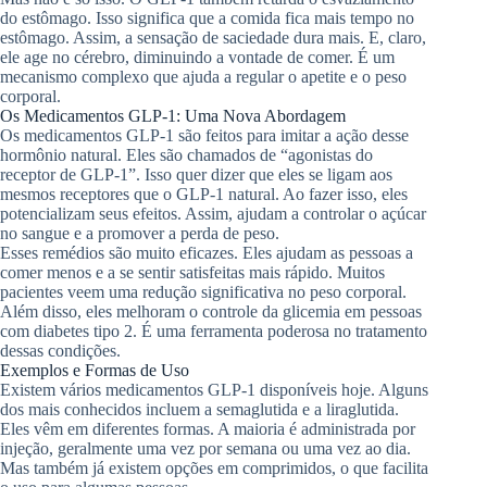
do estômago. Isso significa que a comida fica mais tempo no
estômago. Assim, a sensação de saciedade dura mais. E, claro,
ele age no cérebro, diminuindo a vontade de comer. É um
mecanismo complexo que ajuda a regular o apetite e o peso
corporal.
Os Medicamentos GLP-1: Uma Nova Abordagem
Os medicamentos GLP-1 são feitos para imitar a ação desse
hormônio natural. Eles são chamados de “agonistas do
receptor de GLP-1”. Isso quer dizer que eles se ligam aos
mesmos receptores que o GLP-1 natural. Ao fazer isso, eles
potencializam seus efeitos. Assim, ajudam a controlar o açúcar
no sangue e a promover a perda de peso.
Esses remédios são muito eficazes. Eles ajudam as pessoas a
comer menos e a se sentir satisfeitas mais rápido. Muitos
pacientes veem uma redução significativa no peso corporal.
Além disso, eles melhoram o controle da glicemia em pessoas
com diabetes tipo 2. É uma ferramenta poderosa no tratamento
dessas condições.
Exemplos e Formas de Uso
Existem vários medicamentos GLP-1 disponíveis hoje. Alguns
dos mais conhecidos incluem a semaglutida e a liraglutida.
Eles vêm em diferentes formas. A maioria é administrada por
injeção, geralmente uma vez por semana ou uma vez ao dia.
Mas também já existem opções em comprimidos, o que facilita