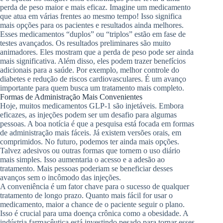
perda de peso maior e mais eficaz. Imagine um medicamento
que atua em várias frentes ao mesmo tempo! Isso significa
mais opções para os pacientes e resultados ainda melhores.
Esses medicamentos “duplos” ou “triplos” estão em fase de
testes avançados. Os resultados preliminares são muito
animadores. Eles mostram que a perda de peso pode ser ainda
mais significativa. Além disso, eles podem trazer benefícios
adicionais para a saúde. Por exemplo, melhor controle do
diabetes e redução de riscos cardiovasculares. É um avanço
importante para quem busca um tratamento mais completo.
Formas de Administração Mais Convenientes
Hoje, muitos medicamentos GLP-1 são injetáveis. Embora
eficazes, as injeções podem ser um desafio para algumas
pessoas. A boa notícia é que a pesquisa está focada em formas
de administração mais fáceis. Já existem versões orais, em
comprimidos. No futuro, podemos ter ainda mais opções.
Talvez adesivos ou outras formas que tornem o uso diário
mais simples. Isso aumentaria o acesso e a adesão ao
tratamento. Mais pessoas poderiam se beneficiar desses
avanços sem o incômodo das injeções.
A conveniência é um fator chave para o sucesso de qualquer
tratamento de longo prazo. Quanto mais fácil for usar o
medicamento, maior a chance de o paciente seguir o plano.
Isso é crucial para uma doença crônica como a obesidade. A
indústria farmacêutica está investindo pesado para tornar esses