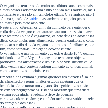
O veganismo tem crescido muito nos últimos anos, com mais
e mais pessoas adotando um estilo de vida mais saudável, mais
consciente e baseado em princípios éticos. O veganismo não é
só uma questão de
saúde
, mas também de respeito pelos
animais e pelo meio ambiente.
Neste artigo, oferecemos um guia completo para entender o
estilo de vida vegano e preparar-se para uma transição suave.
Explicaremos o que é veganismo, os benefícios de adotar essa
dieta, como iniciar uma alimentação vegana equilibrada, como
explicar o estilo de vida vegano aos amigos e familiares e, por
fim, como tornar-se um vegano eco-consciente.
O veganismo é um movimento que existe desde 1944, quando
foi fundada a The Vegan Society, que tem como objetivo
promover uma alimentação e um estilo de vida sustentável. A
dieta vegana não contém nenhum alimento de origem animal,
como carne, ovos, laticínios e mel.
Embora ainda existam algumas questões relacionadas à saúde
da alimentação vegana, muitos estudos mostram que os
benefícios de se tornar um vegano são significativos e não
devem ser negligenciados. Estudos mostram que uma dieta
vegana pode ajudar a reduzir o risco de doenças
cardiovasculares e câncer, e também melhorar a saúde da pele,
do coração e dos ossos.
Além dos benefícios à saúde, o veganismo também pode