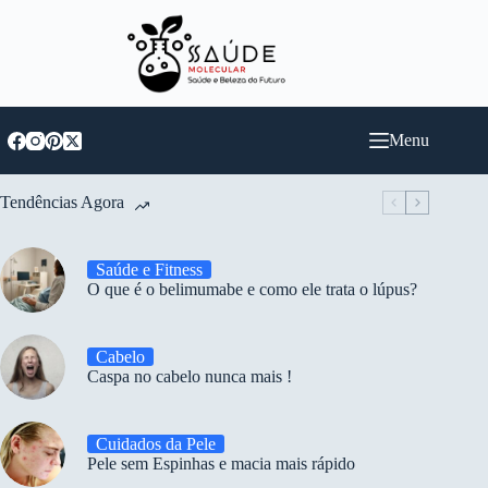
Pular
para
o
conteúdo
Menu
Tendências Agora
Saúde e Fitness
O que é o belimumabe e como ele trata o lúpus?
Cabelo
Caspa no cabelo nunca mais !
Cuidados da Pele
Pele sem Espinhas e macia mais rápido