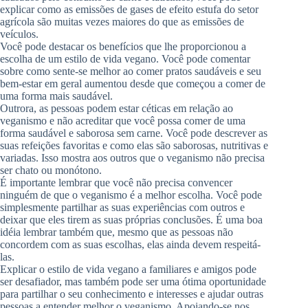
explicar como as emissões de gases de efeito estufa do setor
agrícola são muitas vezes maiores do que as emissões de
veículos.
Você pode destacar os benefícios que lhe proporcionou a
escolha de um estilo de vida vegano. Você pode comentar
sobre como sente-se melhor ao comer pratos saudáveis ​​e seu
bem-estar em geral aumentou desde que começou a comer de
uma forma mais saudável.
Outrora, as pessoas podem estar céticas em relação ao
veganismo e não acreditar que você possa comer de uma
forma saudável e saborosa sem carne. Você pode descrever as
suas refeições favoritas e como elas são saborosas, nutritivas e
variadas. Isso mostra aos outros que o veganismo não precisa
ser chato ou monótono.
É importante lembrar que você não precisa convencer
ninguém de que o veganismo é a melhor escolha. Você pode
simplesmente partilhar as suas experiências com outros e
deixar que eles tirem as suas próprias conclusões. É uma boa
idéia lembrar também que, mesmo que as pessoas não
concordem com as suas escolhas, elas ainda devem respeitá-
las.
Explicar o estilo de vida vegano a familiares e amigos pode
ser desafiador, mas também pode ser uma ótima oportunidade
para partilhar o seu conhecimento e interesses e ajudar outras
pessoas a entender melhor o veganismo. Apoiando-se nos