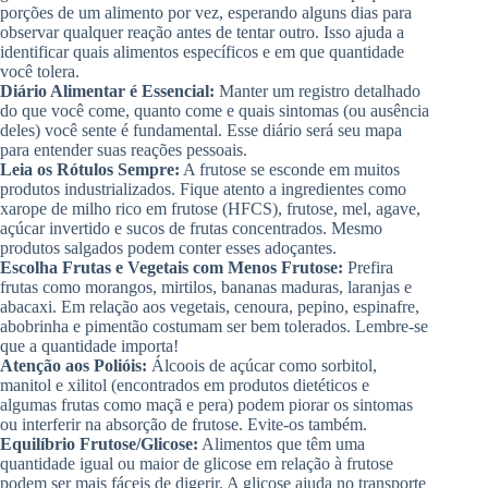
porções de um alimento por vez, esperando alguns dias para
observar qualquer reação antes de tentar outro. Isso ajuda a
identificar quais alimentos específicos e em que quantidade
você tolera.
Diário Alimentar é Essencial:
Manter um registro detalhado
do que você come, quanto come e quais sintomas (ou ausência
deles) você sente é fundamental. Esse diário será seu mapa
para entender suas reações pessoais.
Leia os Rótulos Sempre:
A frutose se esconde em muitos
produtos industrializados. Fique atento a ingredientes como
xarope de milho rico em frutose (HFCS), frutose, mel, agave,
açúcar invertido e sucos de frutas concentrados. Mesmo
produtos salgados podem conter esses adoçantes.
Escolha Frutas e Vegetais com Menos Frutose:
Prefira
frutas como morangos, mirtilos, bananas maduras, laranjas e
abacaxi. Em relação aos vegetais, cenoura, pepino, espinafre,
abobrinha e pimentão costumam ser bem tolerados. Lembre-se
que a quantidade importa!
Atenção aos Polióis:
Álcoois de açúcar como sorbitol,
manitol e xilitol (encontrados em produtos dietéticos e
algumas frutas como maçã e pera) podem piorar os sintomas
ou interferir na absorção de frutose. Evite-os também.
Equilíbrio Frutose/Glicose:
Alimentos que têm uma
quantidade igual ou maior de glicose em relação à frutose
podem ser mais fáceis de digerir. A glicose ajuda no transporte