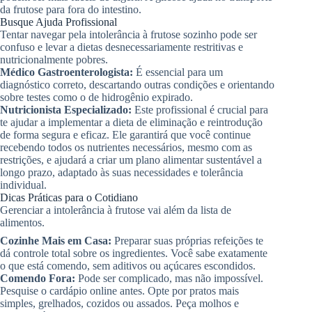
da frutose para fora do intestino.
Busque Ajuda Profissional
Tentar navegar pela intolerância à frutose sozinho pode ser
confuso e levar a dietas desnecessariamente restritivas e
nutricionalmente pobres.
Médico Gastroenterologista:
É essencial para um
diagnóstico correto, descartando outras condições e orientando
sobre testes como o de hidrogênio expirado.
Nutricionista Especializado:
Este profissional é crucial para
te ajudar a implementar a dieta de eliminação e reintrodução
de forma segura e eficaz. Ele garantirá que você continue
recebendo todos os nutrientes necessários, mesmo com as
restrições, e ajudará a criar um plano alimentar sustentável a
longo prazo, adaptado às suas necessidades e tolerância
individual.
Dicas Práticas para o Cotidiano
Gerenciar a intolerância à frutose vai além da lista de
alimentos.
Cozinhe Mais em Casa:
Preparar suas próprias refeições te
dá controle total sobre os ingredientes. Você sabe exatamente
o que está comendo, sem aditivos ou açúcares escondidos.
Comendo Fora:
Pode ser complicado, mas não impossível.
Pesquise o cardápio online antes. Opte por pratos mais
simples, grelhados, cozidos ou assados. Peça molhos e