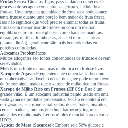
Frutas Secas:
Tâmaras, figos, passas, damascos secos. O
processo de secagem concentra os açúcares, incluindo a
frutose. Uma pequena quantidade de fruta seca pode conter
tanta frutose quanto uma porção bem maior da fruta fresca.
Isso não significa que você precise eliminar todas as frutas.
Frutas com menor teor de frutose ou com um melhor
equilíbrio entre frutose e glicose, como bananas maduras,
morangos, mirtilos, framboesas, abacaxi e frutas cítricas
(laranja, limão), geralmente são mais bem toleradas em
porções controladas.
Adoçantes Problemáticos
Muitos adoçantes são fontes concentradas de frutose e devem
ser evitados:
Mel:
É uma fonte natural, mas muito rica em frutose livre.
Xarope de Agave:
Frequentemente comercializado como
uma alternativa saudável, o néctar de agave pode ter um teor
de frutose ainda maior que o xarope de milho rico em frutose.
Xarope de Milho Rico em Frutose (HFCS):
Este é um
grande vilão. É um adoçante industrial barato usado em uma
vasta gama de produtos processados. Você o encontrará em
refrigerantes, sucos industrializados, doces, bolos, biscoitos,
cereais matinais, molhos (ketchup, barbecue), iogurtes
adoçados e muito mais. Ler os rótulos é crucial para evitar o
HFCS.
Açúcar de Mesa (Sacarose):
Embora seja 50% glicose e