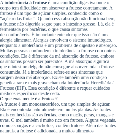
A
intolerância à frutose
é uma condição digestiva onde o
corpo tem dificuldade em absorver a frutose corretamente. A
frutose é um tipo de açúcar simples, conhecido como o
“açúcar das frutas”. Quando essa absorção não funciona bem,
a frutose não digerida segue para o intestino grosso. Lá, ela é
fermentada por bactérias, o que causa sintomas
desconfortáveis. É importante entender que isso não é uma
alergia alimentar. Alergias envolvem o sistema imunológico,
enquanto a intolerância é um problema de digestão e absorção.
Muitas pessoas confundem a intolerância à frutose com outras
condições. Ela é diferente da má absorção de frutose, embora
os sintomas possam ser parecidos. A má absorção significa
que o intestino delgado não consegue absorver toda a frutose
consumida. Já a intolerância refere-se aos sintomas que
surgem dessa má absorção. Existe também uma condição
genética rara e mais grave chamada Intolerância Hereditária à
Frutose (IHF). Essa condição é diferente e requer cuidados
médicos específicos desde cedo.
O que exatamente é a Frutose?
A frutose é um monossacarídeo, um tipo simples de açúcar.
Ela é encontrada naturalmente em muitas plantas. As fontes
mais conhecidas são as
frutas
, como maçãs, peras, mangas e
uvas. O mel também é muito rico em frutose. Alguns vegetais,
como aspargos e alcachofras, contêm frutose. Além das fontes
naturais, a frutose é adicionada a muitos alimentos