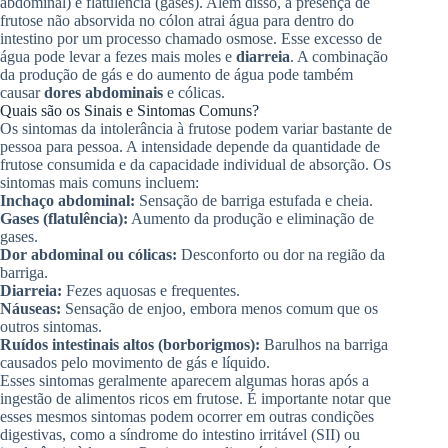
abdominal) e flatulência (gases). Além disso, a presença de
frutose não absorvida no cólon atrai água para dentro do
intestino por um processo chamado osmose. Esse excesso de
água pode levar a fezes mais moles e
diarreia
. A combinação
da produção de gás e do aumento de água pode também
causar
dores abdominais
e cólicas.
Quais são os Sinais e Sintomas Comuns?
Os sintomas da intolerância à frutose podem variar bastante de
pessoa para pessoa. A intensidade depende da quantidade de
frutose consumida e da capacidade individual de absorção. Os
sintomas mais comuns incluem:
Inchaço abdominal:
Sensação de barriga estufada e cheia.
Gases (flatulência):
Aumento da produção e eliminação de
gases.
Dor abdominal ou cólicas:
Desconforto ou dor na região da
barriga.
Diarreia:
Fezes aquosas e frequentes.
Náuseas:
Sensação de enjoo, embora menos comum que os
outros sintomas.
Ruídos intestinais altos (borborigmos):
Barulhos na barriga
causados pelo movimento de gás e líquido.
Esses sintomas geralmente aparecem algumas horas após a
ingestão de alimentos ricos em frutose. É importante notar que
esses mesmos sintomas podem ocorrer em outras condições
digestivas, como a síndrome do intestino irritável (SII) ou