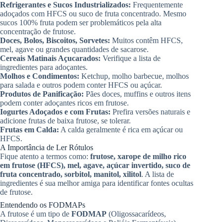
Refrigerantes e Sucos Industrializados:
Frequentemente
adoçados com HFCS ou suco de fruta concentrado. Mesmo
sucos 100% fruta podem ser problemáticos pela alta
concentração de frutose.
Doces, Bolos, Biscoitos, Sorvetes:
Muitos contêm HFCS,
mel, agave ou grandes quantidades de sacarose.
Cereais Matinais Açucarados:
Verifique a lista de
ingredientes para adoçantes.
Molhos e Condimentos:
Ketchup, molho barbecue, molhos
para salada e outros podem conter HFCS ou açúcar.
Produtos de Panificação:
Pães doces, muffins e outros itens
podem conter adoçantes ricos em frutose.
Iogurtes Adoçados e com Frutas:
Prefira versões naturais e
adicione frutas de baixa frutose, se tolerar.
Frutas em Calda:
A calda geralmente é rica em açúcar ou
HFCS.
A Importância de Ler Rótulos
Fique atento a termos como:
frutose, xarope de milho rico
em frutose (HFCS), mel, agave, açúcar invertido, suco de
fruta concentrado, sorbitol, manitol, xilitol
. A lista de
ingredientes é sua melhor amiga para identificar fontes ocultas
de frutose.
Entendendo os FODMAPs
A frutose é um tipo de
FODMAP
(Oligossacarídeos,