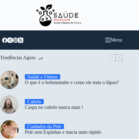
Pular
para
o
conteúdo
Menu
Tendências Agora
Saúde e Fitness
O que é o belimumabe e como ele trata o lúpus?
Cabelo
Caspa no cabelo nunca mais !
Cuidados da Pele
Pele sem Espinhas e macia mais rápido