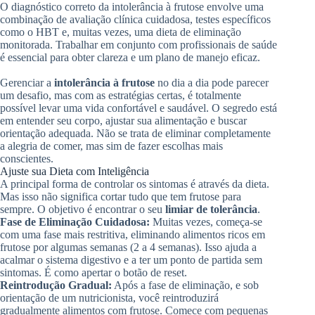
O diagnóstico correto da intolerância à frutose envolve uma
combinação de avaliação clínica cuidadosa, testes específicos
como o HBT e, muitas vezes, uma dieta de eliminação
monitorada. Trabalhar em conjunto com profissionais de saúde
é essencial para obter clareza e um plano de manejo eficaz.
Gerenciar a
intolerância à frutose
no dia a dia pode parecer
um desafio, mas com as estratégias certas, é totalmente
possível levar uma vida confortável e saudável. O segredo está
em entender seu corpo, ajustar sua alimentação e buscar
orientação adequada. Não se trata de eliminar completamente
a alegria de comer, mas sim de fazer escolhas mais
conscientes.
Ajuste sua Dieta com Inteligência
A principal forma de controlar os sintomas é através da dieta.
Mas isso não significa cortar tudo que tem frutose para
sempre. O objetivo é encontrar o seu
limiar de tolerância
.
Fase de Eliminação Cuidadosa:
Muitas vezes, começa-se
com uma fase mais restritiva, eliminando alimentos ricos em
frutose por algumas semanas (2 a 4 semanas). Isso ajuda a
acalmar o sistema digestivo e a ter um ponto de partida sem
sintomas. É como apertar o botão de reset.
Reintrodução Gradual:
Após a fase de eliminação, e sob
orientação de um nutricionista, você reintroduzirá
gradualmente alimentos com frutose. Comece com pequenas