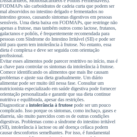
Dissacarídeos, Monossacarídeos e Polióis Fermentáveis).
FODMAPs são carboidratos de cadeia curta que podem ser
mal absorvidos no intestino delgado e fermentados no
intestino grosso, causando sintomas digestivos em pessoas
sensíveis. Uma dieta baixa em FODMAPs, que restringe não
apenas a frutose, mas também outros como lactose, frutanos,
galactanos e polióis, é frequentemente recomendada para
pessoas com Síndrome do Intestino Irritável (SII) e pode ser
útil para quem tem intolerância à frutose. No entanto, essa
dieta é complexa e deve ser seguida com orientação
profissional.
Evitar esses alimentos pode parecer restritivo no início, mas é
a chave para controlar os sintomas da intolerância à frutose.
Comece identificando os alimentos que mais lhe causam
problemas e ajuste sua dieta gradualmente. Um diário
alimentar pode ser muito útil nessa fase. Consultar um
nutricionista especializado em saúde digestiva pode fornecer
orientação personalizada e garantir que sua dieta continue
nutritiva e equilibrada, apesar das restrições.
Diagnosticar a
intolerância à frutose
pode ser um pouco
complicado. Isso porque os sintomas, como inchaço, gases e
diarreia, são muito parecidos com os de outras condições
digestivas. Problemas como a síndrome do intestino irritável
(SII), intolerância à lactose ou até doença celíaca podem
causar desconfortos semelhantes. Por isso, é fundamental