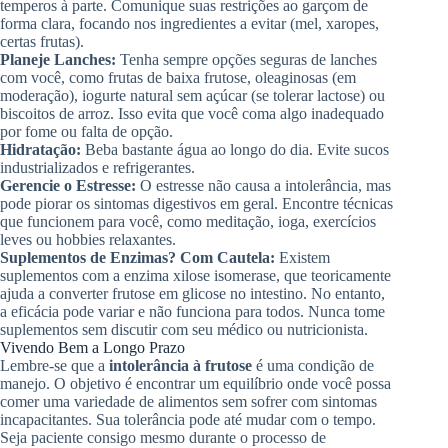
temperos à parte. Comunique suas restrições ao garçom de
forma clara, focando nos ingredientes a evitar (mel, xaropes,
certas frutas).
Planeje Lanches:
Tenha sempre opções seguras de lanches
com você, como frutas de baixa frutose, oleaginosas (em
moderação), iogurte natural sem açúcar (se tolerar lactose) ou
biscoitos de arroz. Isso evita que você coma algo inadequado
por fome ou falta de opção.
Hidratação:
Beba bastante água ao longo do dia. Evite sucos
industrializados e refrigerantes.
Gerencie o Estresse:
O estresse não causa a intolerância, mas
pode piorar os sintomas digestivos em geral. Encontre técnicas
que funcionem para você, como meditação, ioga, exercícios
leves ou hobbies relaxantes.
Suplementos de Enzimas? Com Cautela:
Existem
suplementos com a enzima xilose isomerase, que teoricamente
ajuda a converter frutose em glicose no intestino. No entanto,
a eficácia pode variar e não funciona para todos. Nunca tome
suplementos sem discutir com seu médico ou nutricionista.
Vivendo Bem a Longo Prazo
Lembre-se que a
intolerância à frutose
é uma condição de
manejo. O objetivo é encontrar um equilíbrio onde você possa
comer uma variedade de alimentos sem sofrer com sintomas
incapacitantes. Sua tolerância pode até mudar com o tempo.
Seja paciente consigo mesmo durante o processo de