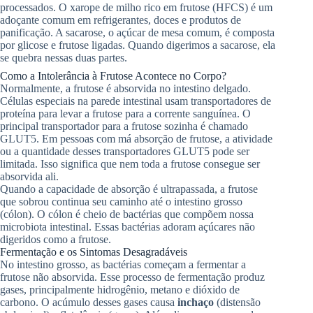
processados. O xarope de milho rico em frutose (HFCS) é um
adoçante comum em refrigerantes, doces e produtos de
panificação. A sacarose, o açúcar de mesa comum, é composta
por glicose e frutose ligadas. Quando digerimos a sacarose, ela
se quebra nessas duas partes.
Como a Intolerância à Frutose Acontece no Corpo?
Normalmente, a frutose é absorvida no intestino delgado.
Células especiais na parede intestinal usam transportadores de
proteína para levar a frutose para a corrente sanguínea. O
principal transportador para a frutose sozinha é chamado
GLUT5. Em pessoas com má absorção de frutose, a atividade
ou a quantidade desses transportadores GLUT5 pode ser
limitada. Isso significa que nem toda a frutose consegue ser
absorvida ali.
Quando a capacidade de absorção é ultrapassada, a frutose
que sobrou continua seu caminho até o intestino grosso
(cólon). O cólon é cheio de bactérias que compõem nossa
microbiota intestinal. Essas bactérias adoram açúcares não
digeridos como a frutose.
Fermentação e os Sintomas Desagradáveis
No intestino grosso, as bactérias começam a fermentar a
frutose não absorvida. Esse processo de fermentação produz
gases, principalmente hidrogênio, metano e dióxido de
carbono. O acúmulo desses gases causa
inchaço
(distensão