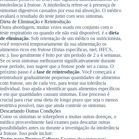
intolerância à frutose. A intolerância refere-se à presença de
sintomas digestivos causados por essa má absorção. O médico
avaliará o resultado do teste junto com seus sintomas.
Dieta de Eliminação e Reintrodução
Outra abordagem, muitas vezes usada em conjunto com o
teste respiratório ou quando ele não está disponível, é a
dieta
de eliminação
. Sob orientação de um médico ou nutricionista,
você removerá temporariamente da sua alimentação os
alimentos ricos em frutose (frutas específicas, mel, HFCS,
etc.). Isso geralmente é feito por um período de 2 a 4 semanas.
Se os seus sintomas melhorarem significativamente durante
esse período, isso sugere que a frutose pode ser a causa. O
próximo passo é a
fase de reintrodução
. Você começará a
reintroduzir gradualmente pequenas quantidades de alimentos
com frutose, um de cada vez, para testar sua tolerância
individual. Isso ajuda a identificar quais alimentos específicos
e em que quantidades causam sintomas. Esse processo é
crucial para criar uma dieta de longo prazo que seja o menos
restritiva possível, mas que ainda controle os sintomas.
Descartando Outras Condições
Como os sintomas se sobrepõem a muitas outras doenças, o
médico provavelmente fará exames para descartar outras
possibilidades antes ou durante a investigação da intolerância
à frutose. Isso pode incluir:
Testes para Doença Celíaca:
Exames de sangue para