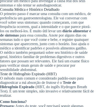
procurar um médico para investigar a causa real dos seus
sintomas e não tentar se autodiagnosticar.
Consulta Médica e Histórico Detalhado
O primeiro passo é marcar uma consulta com um médico, de
preferência um gastroenterologista. Ele vai conversar com
você sobre seus sintomas: quando começaram, com que
frequência ocorrem, qual a intensidade e o que parece piorá-
los ou melhorá-los. É muito útil levar um
diário alimentar e
de sintomas
para essa consulta. Anote por alguns dias ou
semanas tudo o que você come e bebe, e registre quaisquer
sintomas que aparecerem, junto com o horário. Isso ajuda o
médico a identificar padrões e possíveis alimentos gatilho.
O médico também perguntará sobre seu histórico de saúde
geral, histórico familiar de problemas digestivos e outros
fatores que possam ser relevantes. Ele fará um exame físico
para verificar sinais gerais de saúde e procurar por
sensibilidade abdominal.
Teste de Hidrogênio Expirado (HBT)
O método mais comum e considerado padrão-ouro para
diagnosticar a má absorção de frutose é o
Teste de
Hidrogênio Expirado
(HBT, do inglês Hydrogen Breath
Test). É um teste simples, não invasivo e relativamente fácil de
realizar.
Como funciona?
Preparo:
Antes do teste, você precisará seguir algumas