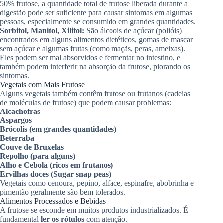
50% frutose, a quantidade total de frutose liberada durante a
digestão pode ser suficiente para causar sintomas em algumas
pessoas, especialmente se consumido em grandes quantidades.
Sorbitol, Manitol, Xilitol:
São álcoois de açúcar (polióis)
encontrados em alguns alimentos dietéticos, gomas de mascar
sem açúcar e algumas frutas (como maçãs, peras, ameixas).
Eles podem ser mal absorvidos e fermentar no intestino, e
também podem interferir na absorção da frutose, piorando os
sintomas.
Vegetais com Mais Frutose
Alguns vegetais também contêm frutose ou frutanos (cadeias
de moléculas de frutose) que podem causar problemas:
Alcachofras
Aspargos
Brócolis (em grandes quantidades)
Beterraba
Couve de Bruxelas
Repolho (para alguns)
Alho e Cebola (ricos em frutanos)
Ervilhas doces (Sugar snap peas)
Vegetais como cenoura, pepino, alface, espinafre, abobrinha e
pimentão geralmente são bem tolerados.
Alimentos Processados e Bebidas
A frutose se esconde em muitos produtos industrializados. É
fundamental
ler os rótulos
com atenção.