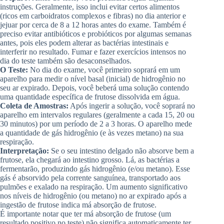
instruções. Geralmente, isso inclui evitar certos alimentos
(ricos em carboidratos complexos e fibras) no dia anterior e
jejuar por cerca de 8 a 12 horas antes do exame. Também é
preciso evitar antibióticos e probióticos por algumas semanas
antes, pois eles podem alterar as bactérias intestinais e
interferir no resultado. Fumar e fazer exercícios intensos no
dia do teste também são desaconselhados.
O Teste:
No dia do exame, você primeiro soprará em um
aparelho para medir o nível basal (inicial) de hidrogênio no
seu ar expirado. Depois, você beberá uma solução contendo
uma quantidade específica de frutose dissolvida em água.
Coleta de Amostras:
Após ingerir a solução, você soprará no
aparelho em intervalos regulares (geralmente a cada 15, 20 ou
30 minutos) por um período de 2 a 3 horas. O aparelho mede
a quantidade de gás hidrogênio (e às vezes metano) na sua
respiração.
Interpretação:
Se o seu intestino delgado não absorve bem a
frutose, ela chegará ao intestino grosso. Lá, as bactérias a
fermentarão, produzindo gás hidrogênio (e/ou metano). Esse
gás é absorvido pela corrente sanguínea, transportado aos
pulmões e exalado na respiração. Um aumento significativo
nos níveis de hidrogênio (ou metano) no ar expirado após a
ingestão de frutose indica má absorção de frutose.
É importante notar que ter má absorção de frutose (um
resultado positivo no teste) não significa automaticamente ter