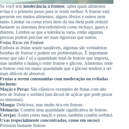
Se você tem
intolerância à frutose
, saber quais alimentos
evitar é o primeiro passo para se sentir melhor. A frutose está
presente em muitos alimentos, alguns óbvios e outros nem
tanto. Limitar ou cortar esses itens da sua dieta pode reduzir
bastante os sintomas desconfortáveis como inchaço, gases e
diarreia. Lembre-se que a tolerância varia, então algumas
pessoas podem precisar ser mais rigorosas que outras.
Frutas Ricas em Frutose
Embora as frutas sejam saudáveis, algumas são verdadeiras
bombas de frutose e podem ser problemáticas. É importante
notar que não é só a quantidade total de frutose que importa,
mas também o balanço entre frutose e glicose. Alimentos onde
a frutose está em maior quantidade que a glicose tendem a ser
mais difíceis de absorver.
Frutas a serem consumidas com moderação ou evitadas
incluem:
Maçãs e Peras:
São clássicos exemplos de frutas com alto
teor de frutose e sorbitol (um álcool de açúcar que pode piorar
os sintomas).
Manga:
Deliciosa, mas muito rica em frutose.
Melancia:
Contém uma quantidade significativa de frutose.
Cerejas:
Assim como maçãs e peras, também contêm sorbitol.
Uvas (especialmente concentradas, como em sucos):
Possuem bastante frutose.