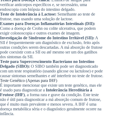
verificar anticorpos específicos e, se necessário, uma
endoscopia com biópsia do intestino delgado.
Teste de Intolerância à Lactose:
Semelhante ao teste de
frutose, mas usando uma solução de lactose.
Exames para Doenças Inflamatórias Intestinais (DII):
Como a doença de Crohn ou colite ulcerativa, que podem
exigir colonoscopia e outros exames de imagem.
Investigação de Síndrome do Intestino Irritável (SII):
A
SII é frequentemente um diagnóstico de exclusão, feito após
outras condições serem descartadas. A má absorção de frutose
pode coexistir com a SII ou até mesmo ser um dos gatilhos
dos sintomas da SII.
Teste para Supercrescimento Bacteriano no Intestino
Delgado (SIBO):
O SIBO também pode ser diagnosticado
com um teste respiratório (usando glicose ou lactulose) e pode
causar sintomas semelhantes e até interferir no teste de frutose.
Teste Genético (Apenas para IHF)
É importante mencionar que existe um teste genético, mas ele
é usado para diagnosticar a
Intolerância Hereditária à
Frutose (IHF)
, a forma rara e grave da condição. Este teste
não é útil para diagnosticar a má absorção comum de frutose,
que é muito mais prevalente e menos severa. A IHF é uma
doença metabólica séria e o diagnóstico geralmente ocorre na
infância.