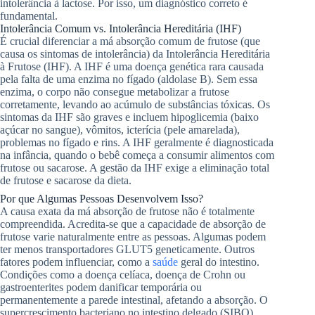
intolerância à lactose. Por isso, um diagnóstico correto é
fundamental.
Intolerância Comum vs. Intolerância Hereditária (IHF)
É crucial diferenciar a má absorção comum de frutose (que
causa os sintomas de intolerância) da Intolerância Hereditária
à Frutose (IHF). A IHF é uma doença genética rara causada
pela falta de uma enzima no fígado (aldolase B). Sem essa
enzima, o corpo não consegue metabolizar a frutose
corretamente, levando ao acúmulo de substâncias tóxicas. Os
sintomas da IHF são graves e incluem hipoglicemia (baixo
açúcar no sangue), vômitos, icterícia (pele amarelada),
problemas no fígado e rins. A IHF geralmente é diagnosticada
na infância, quando o bebê começa a consumir alimentos com
frutose ou sacarose. A gestão da IHF exige a eliminação total
de frutose e sacarose da dieta.
Por que Algumas Pessoas Desenvolvem Isso?
A causa exata da má absorção de frutose não é totalmente
compreendida. Acredita-se que a capacidade de absorção de
frutose varie naturalmente entre as pessoas. Algumas podem
ter menos transportadores GLUT5 geneticamente. Outros
fatores podem influenciar, como a
saúde
geral do intestino.
Condições como a doença celíaca, doença de Crohn ou
gastroenterites podem danificar temporária ou
permanentemente a parede intestinal, afetando a absorção. O
supercrescimento bacteriano no intestino delgado (SIBO)