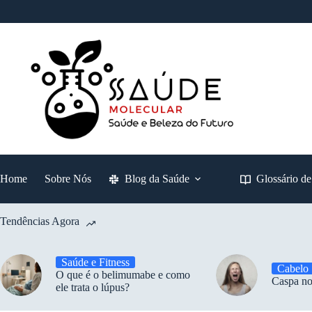
Pular
para
o
conteúdo
Home
Sobre Nós
Blog da Saúde
Glossário d
Tendências Agora
Saúde e Fitness
Cabelo
O que é o belimumabe e como
Caspa no
ele trata o lúpus?