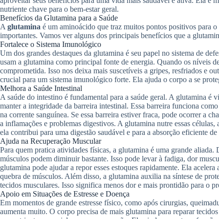
aproveitar seus benefícios para uma vida mais saudável e ativa. Ela é
nutriente chave para o bem-estar geral.
Benefícios da Glutamina para a Saúde
A
glutamina
é um aminoácido que traz muitos pontos positivos para o 
importantes. Vamos ver alguns dos principais benefícios que a glutamin
Fortalece o Sistema Imunológico
Um dos grandes destaques da glutamina é seu papel no sistema de defes
usam a glutamina como principal fonte de energia. Quando os níveis de
comprometida. Isso nos deixa mais suscetíveis a gripes, resfriados e ou
crucial para um sistema imunológico forte. Ela ajuda o corpo a se prote
Melhora a Saúde Intestinal
A saúde do intestino é fundamental para a saúde geral. A glutamina é vit
manter a integridade da barreira intestinal. Essa barreira funciona como
na corrente sanguínea. Se essa barreira estiver fraca, pode ocorrer a c
a inflamações e problemas digestivos. A glutamina nutre essas células, a
ela contribui para uma digestão saudável e para a absorção eficiente de 
Ajuda na Recuperação Muscular
Para quem pratica atividades físicas, a glutamina é uma grande aliada. 
músculos podem diminuir bastante. Isso pode levar à fadiga, dor muscu
glutamina pode ajudar a repor esses estoques rapidamente. Ela acelera 
quebra de músculos. Além disso, a glutamina auxilia na síntese de prote
tecidos musculares. Isso significa menos dor e mais prontidão para o pr
Apoio em Situações de Estresse e Doença
Em momentos de grande estresse físico, como após cirurgias, queimadu
aumenta muito. O corpo precisa de mais glutamina para reparar tecidos 