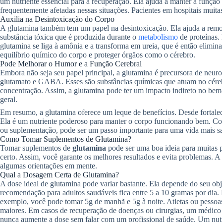
um nutriente essencial para a recuperação. Ela ajuda a manter a função 
frequentemente afetadas nessas situações. Pacientes em hospitais muita
Auxilia na Desintoxicação do Corpo
A glutamina também tem um papel na desintoxicação. Ela ajuda a rem
substância tóxica que é produzida durante o
metabolismo
de proteínas. 
glutamina se liga à amônia e a transforma em ureia, que é então elimina
equilíbrio químico do corpo e proteger órgãos como o cérebro.
Pode Melhorar o Humor e a Função Cerebral
Embora não seja seu papel principal, a glutamina é precursora de neur
glutamato e GABA. Esses são substâncias químicas que atuam no céreb
concentração. Assim, a glutamina pode ter um impacto indireto no bem-
geral.
Em resumo, a glutamina oferece um leque de benefícios. Desde fortalec
Ela é um nutriente poderoso para manter o corpo funcionando bem. Cons
ou suplementação, pode ser um passo importante para uma vida mais s
Como Tomar Suplementos de Glutamina?
Tomar suplementos de
glutamina
pode ser uma boa ideia para muitas p
certo. Assim, você garante os melhores resultados e evita problemas. A
algumas orientações em mente.
Qual a Dosagem Certa de Glutamina?
A dose ideal de glutamina pode variar bastante. Ela depende do seu obj
recomendação para adultos saudáveis fica entre 5 a 10 gramas por dia. 
exemplo, você pode tomar 5g de manhã e 5g à noite. Atletas ou pessoa
maiores. Em casos de recuperação de doenças ou cirurgias, um médico 
nunca aumente a dose sem falar com um profissional de saúde. Um nutri