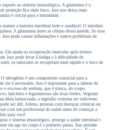
o suporte ao sistema imunológico. A glutamina é o
 de proteção fica mais fraco. Isso nos deixa mais
amina é crucial para a imunidade.
manter a barreira intestinal forte e saudável. O intestino
uínea. A glutamina nutre as células dessa parede. Se essa
”. Isso pode causar inflamações e outros problemas de
sa. Ela ajuda na recuperação muscular após treinos
ir. Isso pode levar à fadiga e à dificuldade de
Assim, os músculos se recuperam mais rápido e o risco de
o. O nitrogênio é um componente essencial para a
e ele é necessário. Isso é importante para a síntese de
er o excesso de amônia, que é tóxica, do corpo.
s, laticínios e leguminosas são boas fontes. Vegetais
dieta balanceada, a ingestão costuma ser suficiente.
pode ser útil. Atletas, pessoas com doenças crônicas ou
sar com um profissional de saúde antes de começar a
ário para você.
oia o sistema imunológico, protege a saúde intestinal e
mo ela age no corpo é o primeiro passo. Isso permite