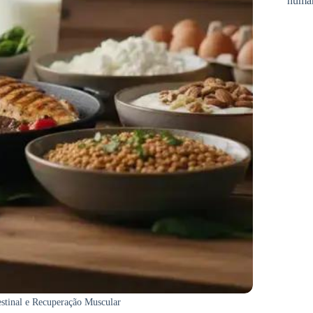
huma
estinal e Recuperação Muscular