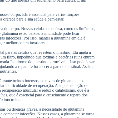
 mais do que apenas um suplemento para atletas. É um
nosso corpo. Ela é essencial para várias funções
a oferece para a sua saúde e bem-estar.
a do corpo. Nossas células de defesa, como os linfócitos,
 glutamina estão baixos, a imunidade pode ficar
tras infecções. Por isso, manter a glutamina em dia é
ger melhor contra invasores.
al para as células que revestem o intestino. Ela ajuda a
 um filtro, impedindo que toxinas e bactérias ruins entrem
hamada “síndrome do intestino permeável”. Isso pode levar
judando a reparar e fortalecer a parede intestinal. Assim,
nutrientes.
Durante treinos intensos, os níveis de glutamina nos
lar e dificuldade de recuperação. A suplementação de
a recuperação muscular e reduz o catabolismo, que é a
ínas, que é essencial para o crescimento e reparo dos
óximo treino.
ras ou doenças graves, a necessidade de glutamina
e combater infecções. Nesses casos, a glutamina se torna