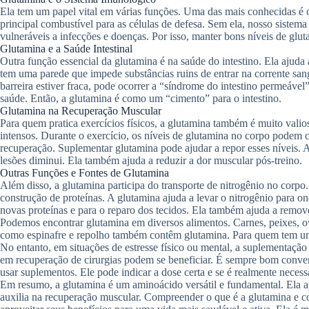
Ela tem um papel vital em várias funções. Uma das mais conhecidas é 
principal combustível para as células de defesa. Sem ela, nosso sistema
vulneráveis a infecções e doenças. Por isso, manter bons níveis de glut
Glutamina e a Saúde Intestinal
Outra função essencial da glutamina é na saúde do intestino. Ela ajuda a 
tem uma parede que impede substâncias ruins de entrar na corrente sang
barreira estiver fraca, pode ocorrer a “síndrome do intestino permeável
saúde. Então, a glutamina é como um “cimento” para o intestino.
Glutamina na Recuperação Muscular
Para quem pratica exercícios físicos, a glutamina também é muito valio
intensos. Durante o exercício, os níveis de glutamina no corpo podem ca
recuperação. Suplementar glutamina pode ajudar a repor esses níveis. 
lesões diminui. Ela também ajuda a reduzir a dor muscular pós-treino.
Outras Funções e Fontes de Glutamina
Além disso, a glutamina participa do transporte de nitrogênio no corp
construção de proteínas. A glutamina ajuda a levar o nitrogênio para ond
novas proteínas e para o reparo dos tecidos. Ela também ajuda a remov
Podemos encontrar glutamina em diversos alimentos. Carnes, peixes, ovo
como espinafre e repolho também contêm glutamina. Para quem tem uma 
No entanto, em situações de estresse físico ou mental, a suplementação 
em recuperação de cirurgias podem se beneficiar. É sempre bom conver
usar suplementos. Ele pode indicar a dose certa e se é realmente necess
Em resumo, a glutamina é um aminoácido versátil e fundamental. Ela ap
auxilia na recuperação muscular. Compreender o que é a glutamina e co