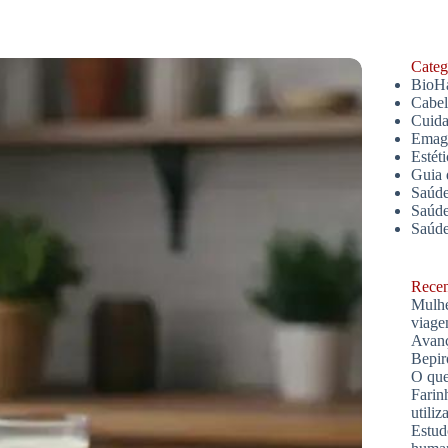
Catego
BioH
Cabe
Cuida
Emagr
Estét
Guia 
Saúde
Saúde
Saúd
Recent
Mulhe
viage
Avanç
Bepir
O que
Farin
utiliz
Estud