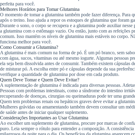
perfeita para você.
Melhores Horários para Tomar Glutamina
O momento de tomar a glutamina também pode fazer diferença. Para qu
após o treino. Isso ajuda a repor os estoques de glutamina que foram 
Durante o sono, o corpo se recupera e a glutamina pode auxiliar nesse 
a glutamina com o estômago vazio. Ou então, junto com as refeições pri
comum. Isso mantém os níveis de glutamina mais estáveis no corpo. Nã
funciona melhor para você.
Como Consumir a Glutamina?
A glutamina é mais comum na forma de pó. É um pó branco, sem sabor, 
com água, sucos, vitaminas ou até mesmo iogurte. Algumas pessoas pr
ela seja bem dissolvida antes de consumir. Também existem cápsulas de
de misturar pó. A escolha entre pó e cápsulas depende da sua preferên
verifique a quantidade de glutamina por dose em cada produto.
Quem Deve Tomar e Quem Deve Evitar?
A suplementação de glutamina é indicada para diversas pessoas. Atletas
Pessoas com problemas intestinais, como a síndrome do intestino irrit
recuperando de doenças, cirurgias ou queimaduras pode ter uma grande
Quem tem problemas renais ou hepáticos graves deve evitar a glutamin
Mulheres grávidas ou amamentando também devem consultar um médico
de saúde antes de iniciar qualquer suplemento.
Considerações Importantes ao Usar Glutamina
Ao escolher um suplemento de glutamina, procure por marcas de confia
puro. Leia sempre o rótulo para entender a composição. A consistência 
milagrosos da noite para o dia. Os benefícios da glutamina aparecem c