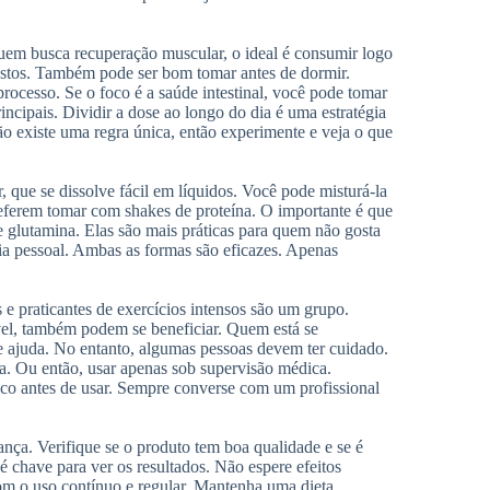
em busca recuperação muscular, o ideal é consumir logo
gastos. Também pode ser bom tomar antes de dormir.
processo. Se o foco é a saúde intestinal, você pode tomar
ncipais. Dividir a dose ao longo do dia é uma estratégia
o existe uma regra única, então experimente e veja o que
que se dissolve fácil em líquidos. Você pode misturá-la
eferem tomar com shakes de proteína. O importante é que
 glutamina. Elas são mais práticas para quem não gosta
cia pessoal. Ambas as formas são eficazes. Apenas
 e praticantes de exercícios intensos são um grupo.
ável, também podem se beneficiar. Quem está se
 ajuda. No entanto, algumas pessoas devem ter cuidado.
a. Ou então, usar apenas sob supervisão médica.
 antes de usar. Sempre converse com um profissional
nça. Verifique se o produto tem boa qualidade e se é
é chave para ver os resultados. Não espere efeitos
om o uso contínuo e regular. Mantenha uma dieta