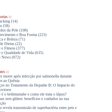
rias :::
acking
(14)
lo
(58)
dos da Pele
(108)
ecimento e Boa Forma
(223)
ica e Beleza
(71)
de Dietas
(22)
 e Fitness
(377)
 e Qualidade de Vida
(635)
e News
(972)
es :::
r morre após infecção por salmonella durante
m ao Quênia
os no Tratamento da Hepatite B: O Impacto do
ovirsen
 é o belimumabe e como ele trata o lúpus?
has sem glúten: benefícios e cuidados na sua
ação
o revela transmissão de superbactéria entre pets e