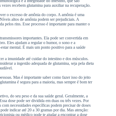
imunológica e a integridade do intestino, que são
s vezes recebem glutamina para auxiliar na recuperação.
over o excesso de amônia do corpo. A amônia é uma
Níveis altos de amônia podem ser prejudiciais. A
da pelos rins. Esse processo é importante para manter o
otransmissores importantes. Ela pode ser convertida em
ro. Eles ajudam a regular o humor, o sono e a
estar mental. É mais um ponto positivo para a saúde
er a imunidade até cuidar do intestino e dos músculos.
iderar a ingestão adequada de glutamina, seja pela dieta
audável.
essoas. Mas é importante saber como fazer isso do jeito
 glutamina é segura para a maioria, mas sempre é bom ter
etivo, do seu peso e da sua saúde geral. Geralmente, a
Essa dose pode ser dividida em duas ou três vezes. Por
s com necessidades específicas podem precisar de doses
pode indicar até 20 a 30 gramas por dia. Mas atenção:
cionista ou médico pode te ajudar a encontrar a dose