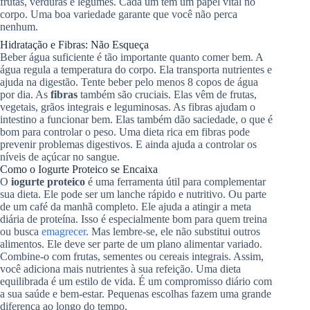
frutas, verduras e legumes. Cada um tem um papel vital no
corpo. Uma boa variedade garante que você não perca
nenhum.
Hidratação e Fibras: Não Esqueça
Beber água suficiente é tão importante quanto comer bem. A
água regula a temperatura do corpo. Ela transporta nutrientes e
ajuda na digestão. Tente beber pelo menos 8 copos de água
por dia. As
fibras
também são cruciais. Elas vêm de frutas,
vegetais, grãos integrais e leguminosas. As fibras ajudam o
intestino a funcionar bem. Elas também dão saciedade, o que é
bom para controlar o peso. Uma dieta rica em fibras pode
prevenir problemas digestivos. E ainda ajuda a controlar os
níveis de açúcar no sangue.
Como o Iogurte Proteico se Encaixa
O
iogurte proteico
é uma ferramenta útil para complementar
sua dieta. Ele pode ser um lanche rápido e nutritivo. Ou parte
de um café da manhã completo. Ele ajuda a atingir a meta
diária de proteína. Isso é especialmente bom para quem treina
ou busca
emagrecer
. Mas lembre-se, ele não substitui outros
alimentos. Ele deve ser parte de um plano alimentar variado.
Combine-o com frutas, sementes ou cereais integrais. Assim,
você adiciona mais nutrientes à sua refeição. Uma dieta
equilibrada é um estilo de vida. É um compromisso diário com
a sua saúde e bem-estar. Pequenas escolhas fazem uma grande
diferença ao longo do tempo.