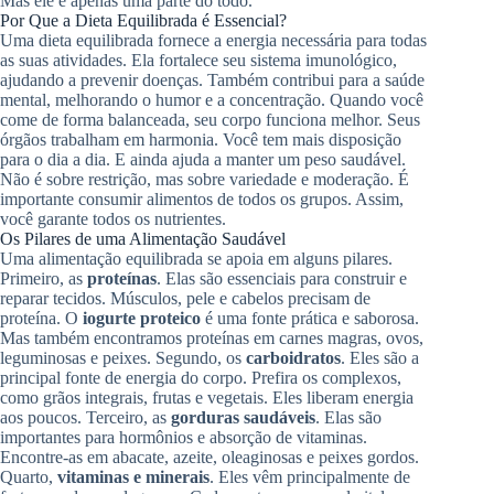
Mas ele é apenas uma parte do todo.
Por Que a Dieta Equilibrada é Essencial?
Uma dieta equilibrada fornece a energia necessária para todas
as suas atividades. Ela fortalece seu sistema imunológico,
ajudando a prevenir doenças. Também contribui para a saúde
mental, melhorando o humor e a concentração. Quando você
come de forma balanceada, seu corpo funciona melhor. Seus
órgãos trabalham em harmonia. Você tem mais disposição
para o dia a dia. E ainda ajuda a manter um peso saudável.
Não é sobre restrição, mas sobre variedade e moderação. É
importante consumir alimentos de todos os grupos. Assim,
você garante todos os nutrientes.
Os Pilares de uma Alimentação Saudável
Uma alimentação equilibrada se apoia em alguns pilares.
Primeiro, as
proteínas
. Elas são essenciais para construir e
reparar tecidos. Músculos, pele e cabelos precisam de
proteína. O
iogurte proteico
é uma fonte prática e saborosa.
Mas também encontramos proteínas em carnes magras, ovos,
leguminosas e peixes. Segundo, os
carboidratos
. Eles são a
principal fonte de energia do corpo. Prefira os complexos,
como grãos integrais, frutas e vegetais. Eles liberam energia
aos poucos. Terceiro, as
gorduras saudáveis
. Elas são
importantes para hormônios e absorção de vitaminas.
Encontre-as em abacate, azeite, oleaginosas e peixes gordos.
Quarto,
vitaminas e minerais
. Eles vêm principalmente de