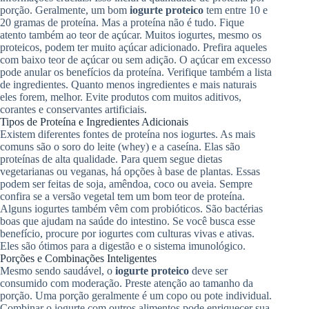
porção. Geralmente, um bom
iogurte proteico
tem entre 10 e
20 gramas de proteína. Mas a proteína não é tudo. Fique
atento também ao teor de açúcar. Muitos iogurtes, mesmo os
proteicos, podem ter muito açúcar adicionado. Prefira aqueles
com baixo teor de açúcar ou sem adição. O açúcar em excesso
pode anular os benefícios da proteína. Verifique também a lista
de ingredientes. Quanto menos ingredientes e mais naturais
eles forem, melhor. Evite produtos com muitos aditivos,
corantes e conservantes artificiais.
Tipos de Proteína e Ingredientes Adicionais
Existem diferentes fontes de proteína nos iogurtes. As mais
comuns são o soro do leite (whey) e a caseína. Elas são
proteínas de alta qualidade. Para quem segue dietas
vegetarianas ou veganas, há opções à base de plantas. Essas
podem ser feitas de soja, amêndoa, coco ou aveia. Sempre
confira se a versão vegetal tem um bom teor de proteína.
Alguns iogurtes também vêm com probióticos. São bactérias
boas que ajudam na saúde do intestino. Se você busca esse
benefício, procure por iogurtes com culturas vivas e ativas.
Eles são ótimos para a digestão e o sistema imunológico.
Porções e Combinações Inteligentes
Mesmo sendo saudável, o
iogurte proteico
deve ser
consumido com moderação. Preste atenção ao tamanho da
porção. Uma porção geralmente é um copo ou pote individual.
Combinar o iogurte com outros alimentos pode enriquecer sua