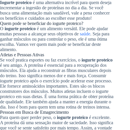
Iogurte proteico
é uma alternativa incrível para quem deseja
incrementar a ingestão de proteínas no dia a dia. Se você
busca uma alimentação mais saudável, vale a pena conhecer
os benefícios e cuidados ao escolher esse produto!
Quem pode se beneficiar do iogurte proteico?
O
iogurte proteico
é um alimento versátil. Ele pode ajudar
muitas pessoas a alcançar seus objetivos de
saúde
. Seja para
ganhar músculos ou para controlar o peso, ele é uma ótima
escolha. Vamos ver quem mais pode se beneficiar deste
alimento.
Atletas e Pessoas Ativas
Se você pratica esportes ou faz exercícios, o
iogurte proteico
é seu amigo. A proteína é essencial para a recuperação dos
músculos. Ela ajuda a reconstruir as fibras musculares depois
do treino. Isso significa menos dor e mais força. Consumir
iogurte proteico após o exercício pode acelerar esse processo.
Ele fornece aminoácidos importantes. Estes são os blocos
construtores dos músculos. Muitos atletas incluem o iogurte
proteico em suas dietas. É uma forma prática de obter proteína
de qualidade. Ele também ajuda a manter a energia durante o
dia. Isso é bom para quem tem uma rotina de treinos intensa.
Pessoas em Busca de Emagrecimento
Para quem quer perder peso, o
iogurte proteico
é excelente.
A proteína dá uma sensação maior de saciedade. Isso significa
que você se sente satisfeito por mais tempo. Assim, a vontade