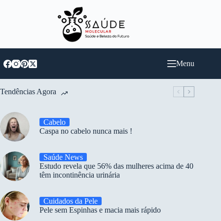
Pular
para
o
conteúdo
Menu
Tendências Agora
Cabelo
Caspa no cabelo nunca mais !
Saúde News
Estudo revela que 56% das mulheres acima de 40
têm incontinência urinária
Cuidados da Pele
Pele sem Espinhas e macia mais rápido