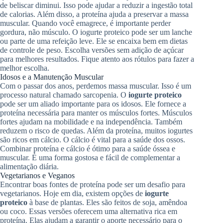
de beliscar diminui. Isso pode ajudar a reduzir a ingestão total
de calorias. Além disso, a proteína ajuda a preservar a massa
muscular. Quando você emagrece, é importante perder
gordura, não músculo. O iogurte proteico pode ser um lanche
ou parte de uma refeição leve. Ele se encaixa bem em dietas
de controle de peso. Escolha versões sem adição de açúcar
para melhores resultados. Fique atento aos rótulos para fazer a
melhor escolha.
Idosos e a Manutenção Muscular
Com o passar dos anos, perdemos massa muscular. Isso é um
processo natural chamado sarcopenia. O
iogurte proteico
pode ser um aliado importante para os idosos. Ele fornece a
proteína necessária para manter os músculos fortes. Músculos
fortes ajudam na mobilidade e na independência. Também
reduzem o risco de quedas. Além da proteína, muitos iogurtes
são ricos em cálcio. O cálcio é vital para a saúde dos ossos.
Combinar proteína e cálcio é ótimo para a saúde óssea e
muscular. É uma forma gostosa e fácil de complementar a
alimentação diária.
Vegetarianos e Veganos
Encontrar boas fontes de proteína pode ser um desafio para
vegetarianos. Hoje em dia, existem opções de
iogurte
proteico
à base de plantas. Eles são feitos de soja, amêndoa
ou coco. Essas versões oferecem uma alternativa rica em
proteína. Elas ajudam a garantir o aporte necessário para o