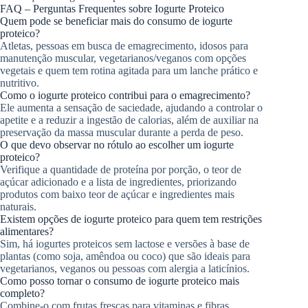
FAQ – Perguntas Frequentes sobre Iogurte Proteico
Quem pode se beneficiar mais do consumo de iogurte
proteico?
Atletas, pessoas em busca de emagrecimento, idosos para
manutenção muscular, vegetarianos/veganos com opções
vegetais e quem tem rotina agitada para um lanche prático e
nutritivo.
Como o iogurte proteico contribui para o emagrecimento?
Ele aumenta a sensação de saciedade, ajudando a controlar o
apetite e a reduzir a ingestão de calorias, além de auxiliar na
preservação da massa muscular durante a perda de peso.
O que devo observar no rótulo ao escolher um iogurte
proteico?
Verifique a quantidade de proteína por porção, o teor de
açúcar adicionado e a lista de ingredientes, priorizando
produtos com baixo teor de açúcar e ingredientes mais
naturais.
Existem opções de iogurte proteico para quem tem restrições
alimentares?
Sim, há iogurtes proteicos sem lactose e versões à base de
plantas (como soja, amêndoa ou coco) que são ideais para
vegetarianos, veganos ou pessoas com alergia a laticínios.
Como posso tornar o consumo de iogurte proteico mais
completo?
Combine-o com frutas frescas para vitaminas e fibras,