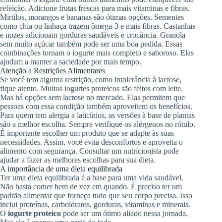
refeição. Adicione frutas frescas para mais vitaminas e fibras.
Mirtilos, morangos e bananas são ótimas opções. Sementes
como chia ou linhaça trazem ômega-3 e mais fibras. Castanhas
e nozes adicionam gorduras saudáveis e crocância. Granola
sem muito açúcar também pode ser uma boa pedida. Essas
combinações tornam o iogurte mais completo e saboroso. Elas
ajudam a manter a saciedade por mais tempo.
Atenção a Restrições Alimentares
Se você tem alguma restrição, como intolerância à lactose,
fique atento. Muitos iogurtes proteicos são feitos com leite.
Mas há opções sem lactose no mercado. Elas permitem que
pessoas com essa condição também aproveitem os benefícios.
Para quem tem alergia a laticínios, as versões à base de plantas
são a melhor escolha. Sempre verifique os alérgenos no rótulo.
É importante escolher um produto que se adapte às suas
necessidades. Assim, você evita desconfortos e aproveita o
alimento com segurança. Consultar um nutricionista pode
ajudar a fazer as melhores escolhas para sua dieta.
A importância de uma dieta equilibrada
Ter uma dieta equilibrada é a base para uma vida saudável.
Não basta comer bem de vez em quando. É preciso ter um
padrão alimentar que forneça tudo que seu corpo precisa. Isso
inclui proteínas, carboidratos, gorduras, vitaminas e minerais.
O
iogurte proteico
pode ser um ótimo aliado nessa jornada.