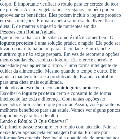
corpo. É importante verificar o rótulo para ter certeza do teor
de proteína. Assim, vegetarianos e veganos também podem
aproveitar os benefícios. Eles podem incluir o iogurte proteico
em suas refeições. É uma maneira saborosa de diversificar a
dieta. E de manter a ingestão de nutrientes em dia.
Pessoas com Rotina Agitada
Quem tem o dia corrido sabe como é difícil comer bem. O
iogurte proteico
é uma solução prática e rápida. Ele pode ser
levado para o trabalho ou para a faculdade. É um lanche
nutritivo que não exige preparo. Em vez de recorrer a opções
menos saudáveis, escolha o iogurte. Ele oferece energia e
saciedade para aguentar o ritmo. É uma forma inteligente de
cuidar da alimentação. Mesmo quando o tempo é curto. Ele
ajuda a manter o foco e a produtividade. E ainda contribui
para uma dieta mais equilibrada.
Cuidados ao escolher e consumir iogurtes proteicos
Escolher o
iogurte proteico
certo e consumi-lo de forma
inteligente faz toda a diferença. Com tantas opções no
mercado, é bom saber o que procurar. Assim, você garante os
melhores benefícios para sua saúde. Vamos ver alguns pontos
importantes para ficar de olho.
Lendo o Rótulo: O Que Observar?
O primeiro passo é sempre ler o rótulo com atenção. Não se
deixe levar apenas pela embalagem bonita. Procure por
informações cruciais. Isso inclui a quantidade de proteína por