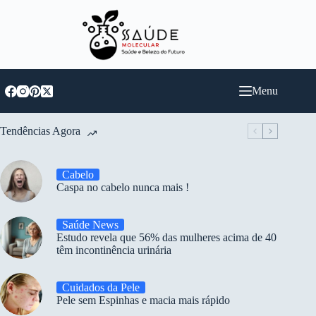
Pular
para
o
conteúdo
Menu
Tendências Agora
Cabelo
Caspa no cabelo nunca mais !
Saúde News
Estudo revela que 56% das mulheres acima de 40
têm incontinência urinária
Cuidados da Pele
Pele sem Espinhas e macia mais rápido