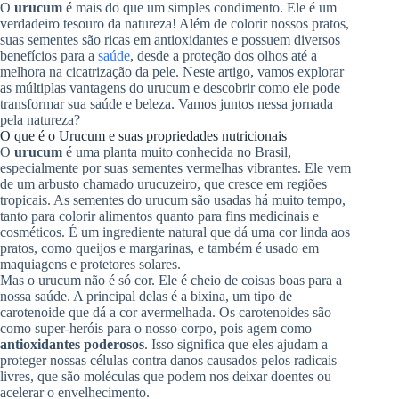
O
urucum
é mais do que um simples condimento. Ele é um
verdadeiro tesouro da natureza! Além de colorir nossos pratos,
suas sementes são ricas em antioxidantes e possuem diversos
benefícios para a
saúde
, desde a proteção dos olhos até a
melhora na cicatrização da pele. Neste artigo, vamos explorar
as múltiplas vantagens do urucum e descobrir como ele pode
transformar sua saúde e beleza. Vamos juntos nessa jornada
pela natureza?
O que é o Urucum e suas propriedades nutricionais
O
urucum
é uma planta muito conhecida no Brasil,
especialmente por suas sementes vermelhas vibrantes. Ele vem
de um arbusto chamado urucuzeiro, que cresce em regiões
tropicais. As sementes do urucum são usadas há muito tempo,
tanto para colorir alimentos quanto para fins medicinais e
cosméticos. É um ingrediente natural que dá uma cor linda aos
pratos, como queijos e margarinas, e também é usado em
maquiagens e protetores solares.
Mas o urucum não é só cor. Ele é cheio de coisas boas para a
nossa saúde. A principal delas é a bixina, um tipo de
carotenoide que dá a cor avermelhada. Os carotenoides são
como super-heróis para o nosso corpo, pois agem como
antioxidantes poderosos
. Isso significa que eles ajudam a
proteger nossas células contra danos causados pelos radicais
livres, que são moléculas que podem nos deixar doentes ou
acelerar o envelhecimento.