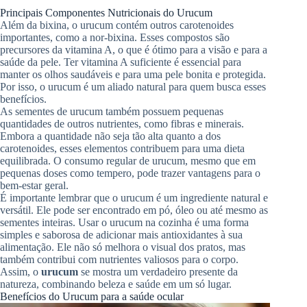
Principais Componentes Nutricionais do Urucum
Além da bixina, o urucum contém outros carotenoides
importantes, como a nor-bixina. Esses compostos são
precursores da vitamina A, o que é ótimo para a visão e para a
saúde da pele. Ter vitamina A suficiente é essencial para
manter os olhos saudáveis e para uma pele bonita e protegida.
Por isso, o urucum é um aliado natural para quem busca esses
benefícios.
As sementes de urucum também possuem pequenas
quantidades de outros nutrientes, como fibras e minerais.
Embora a quantidade não seja tão alta quanto a dos
carotenoides, esses elementos contribuem para uma dieta
equilibrada. O consumo regular de urucum, mesmo que em
pequenas doses como tempero, pode trazer vantagens para o
bem-estar geral.
É importante lembrar que o urucum é um ingrediente natural e
versátil. Ele pode ser encontrado em pó, óleo ou até mesmo as
sementes inteiras. Usar o urucum na cozinha é uma forma
simples e saborosa de adicionar mais antioxidantes à sua
alimentação. Ele não só melhora o visual dos pratos, mas
também contribui com nutrientes valiosos para o corpo.
Assim, o
urucum
se mostra um verdadeiro presente da
natureza, combinando beleza e saúde em um só lugar.
Benefícios do Urucum para a saúde ocular