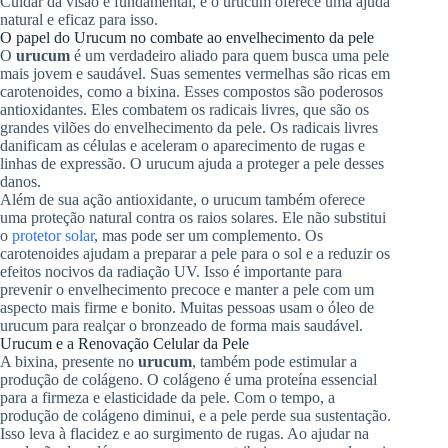
Cuidar da visão é fundamental, e o urucum oferece uma ajuda
natural e eficaz para isso.
O papel do Urucum no combate ao envelhecimento da pele
O
urucum
é um verdadeiro aliado para quem busca uma pele
mais jovem e saudável. Suas sementes vermelhas são ricas em
carotenoides, como a bixina. Esses compostos são poderosos
antioxidantes. Eles combatem os radicais livres, que são os
grandes vilões do envelhecimento da pele. Os radicais livres
danificam as células e aceleram o aparecimento de rugas e
linhas de expressão. O urucum ajuda a proteger a pele desses
danos.
Além de sua ação antioxidante, o urucum também oferece
uma proteção natural contra os raios solares. Ele não substitui
o
protetor solar
, mas pode ser um complemento. Os
carotenoides ajudam a preparar a pele para o sol e a reduzir os
efeitos nocivos da radiação UV. Isso é importante para
prevenir o envelhecimento precoce e manter a pele com um
aspecto mais firme e bonito. Muitas pessoas usam o óleo de
urucum para realçar o bronzeado de forma mais saudável.
Urucum e a Renovação Celular da Pele
A bixina, presente no
urucum
, também pode estimular a
produção de colágeno. O colágeno é uma proteína essencial
para a firmeza e elasticidade da pele. Com o tempo, a
produção de colágeno diminui, e a pele perde sua sustentação.
Isso leva à flacidez e ao surgimento de rugas. Ao ajudar na