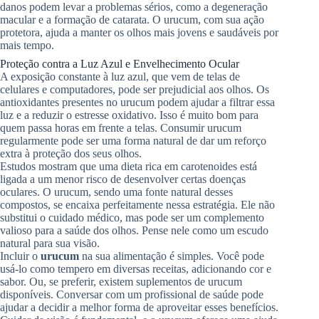
danos podem levar a problemas sérios, como a degeneração
macular e a formação de catarata. O urucum, com sua ação
protetora, ajuda a manter os olhos mais jovens e saudáveis por
mais tempo.
Proteção contra a Luz Azul e Envelhecimento Ocular
A exposição constante à luz azul, que vem de telas de
celulares e computadores, pode ser prejudicial aos olhos. Os
antioxidantes presentes no urucum podem ajudar a filtrar essa
luz e a reduzir o estresse oxidativo. Isso é muito bom para
quem passa horas em frente a telas. Consumir urucum
regularmente pode ser uma forma natural de dar um reforço
extra à proteção dos seus olhos.
Estudos mostram que uma dieta rica em carotenoides está
ligada a um menor risco de desenvolver certas doenças
oculares. O urucum, sendo uma fonte natural desses
compostos, se encaixa perfeitamente nessa estratégia. Ele não
substitui o cuidado médico, mas pode ser um complemento
valioso para a saúde dos olhos. Pense nele como um escudo
natural para sua visão.
Incluir o
urucum
na sua alimentação é simples. Você pode
usá-lo como tempero em diversas receitas, adicionando cor e
sabor. Ou, se preferir, existem suplementos de urucum
disponíveis. Conversar com um profissional de saúde pode
ajudar a decidir a melhor forma de aproveitar esses benefícios.