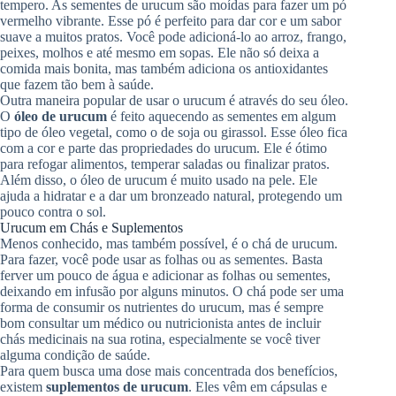
tempero. As sementes de urucum são moídas para fazer um pó
vermelho vibrante. Esse pó é perfeito para dar cor e um sabor
suave a muitos pratos. Você pode adicioná-lo ao arroz, frango,
peixes, molhos e até mesmo em sopas. Ele não só deixa a
comida mais bonita, mas também adiciona os antioxidantes
que fazem tão bem à saúde.
Outra maneira popular de usar o urucum é através do seu óleo.
O
óleo de urucum
é feito aquecendo as sementes em algum
tipo de óleo vegetal, como o de soja ou girassol. Esse óleo fica
com a cor e parte das propriedades do urucum. Ele é ótimo
para refogar alimentos, temperar saladas ou finalizar pratos.
Além disso, o óleo de urucum é muito usado na pele. Ele
ajuda a hidratar e a dar um bronzeado natural, protegendo um
pouco contra o sol.
Urucum em Chás e Suplementos
Menos conhecido, mas também possível, é o chá de urucum.
Para fazer, você pode usar as folhas ou as sementes. Basta
ferver um pouco de água e adicionar as folhas ou sementes,
deixando em infusão por alguns minutos. O chá pode ser uma
forma de consumir os nutrientes do urucum, mas é sempre
bom consultar um médico ou nutricionista antes de incluir
chás medicinais na sua rotina, especialmente se você tiver
alguma condição de saúde.
Para quem busca uma dose mais concentrada dos benefícios,
existem
suplementos de urucum
. Eles vêm em cápsulas e