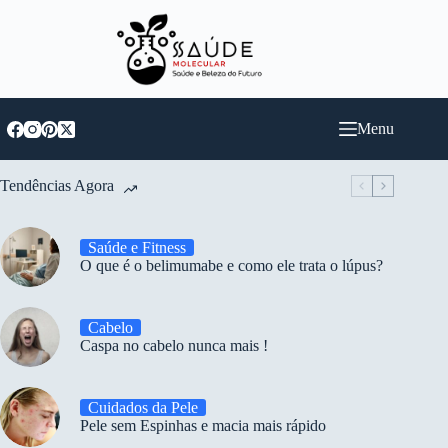
Pular
para
o
conteúdo
Menu
Tendências Agora
Saúde e Fitness
O que é o belimumabe e como ele trata o lúpus?
Cabelo
Caspa no cabelo nunca mais !
Cuidados da Pele
Pele sem Espinhas e macia mais rápido