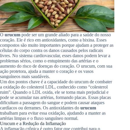
O
urucum
pode ser um grande aliado para a saúde do nosso
coração. Ele é rico em antioxidantes, como a bixina. Esses
compostos são muito importantes porque ajudam a proteger as
células do corpo contra os danos causados pelos radicais
livres. No sistema cardiovascular, esses danos podem levar a
problemas sérios, como o entupimento das artérias e o
aumento do risco de doenças do coração. O urucum, com sua
ação protetora, ajuda a manter o coração e os vasos
sanguíneos mais saudáveis.
Um dos pontos chave é a capacidade do urucum de combater
a oxidação do colesterol LDL, conhecido como “colesterol
ruim”. Quando o LDL oxida, ele se torna mais prejudicial e
pode se acumular nas artérias, formando placas. Essas placas
dificultam a passagem do sangue e podem causar ataques
cardíacos ou derrames. Os antioxidantes do
urucum
trabalham para evitar essa oxidação, ajudando a manter as
artérias limpas e o fluxo sanguíneo normal.
Urucum e a Redução da Inflamação
A inflamação crônica é outro fator que contribui para o