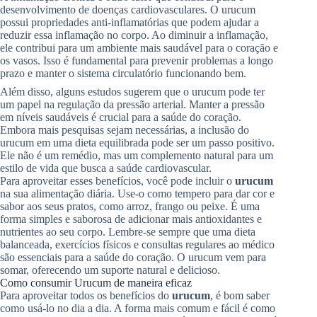
desenvolvimento de doenças cardiovasculares. O urucum
possui propriedades anti-inflamatórias que podem ajudar a
reduzir essa inflamação no corpo. Ao diminuir a inflamação,
ele contribui para um ambiente mais saudável para o coração e
os vasos. Isso é fundamental para prevenir problemas a longo
prazo e manter o sistema circulatório funcionando bem.
Além disso, alguns estudos sugerem que o urucum pode ter
um papel na regulação da pressão arterial. Manter a pressão
em níveis saudáveis é crucial para a saúde do coração.
Embora mais pesquisas sejam necessárias, a inclusão do
urucum em uma dieta equilibrada pode ser um passo positivo.
Ele não é um remédio, mas um complemento natural para um
estilo de vida que busca a saúde cardiovascular.
Para aproveitar esses benefícios, você pode incluir o
urucum
na sua alimentação diária. Use-o como tempero para dar cor e
sabor aos seus pratos, como arroz, frango ou peixe. É uma
forma simples e saborosa de adicionar mais antioxidantes e
nutrientes ao seu corpo. Lembre-se sempre que uma dieta
balanceada, exercícios físicos e consultas regulares ao médico
são essenciais para a saúde do coração. O urucum vem para
somar, oferecendo um suporte natural e delicioso.
Como consumir Urucum de maneira eficaz
Para aproveitar todos os benefícios do
urucum
, é bom saber
como usá-lo no dia a dia. A forma mais comum e fácil é como