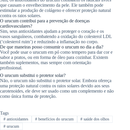
que causam o envelhecimento da pele. Ele também pode
estimular a produção de colágeno e oferecer proteção natural
contra os raios solares.
O urucum contribui para a prevenção de doenças
cardiovasculares?
Sim, seus antioxidantes ajudam a proteger o coração e os
vasos sanguíneos, combatendo a oxidação do colesterol LDL
(‘colesterol ruim’) e reduzindo a inflamação no corpo.
De que maneiras posso consumir o urucum no dia a dia?
Você pode usar o urucum em pó como tempero para dar cor e
sabor a pratos, ou em forma de óleo para cozinhar. Existem
também suplementos, mas sempre com orientação
profissional.
O urucum substitui o protetor solar?
Não, o urucum não substitui o protetor solar. Embora ofereça
uma proteção natural contra os raios solares devido aos seus
carotenoides, ele deve ser usado como um complemento e não
como única forma de proteção.
Tags
#
antioxidantes
#
benefícios do urucum
#
saúde dos olhos
#
urucum