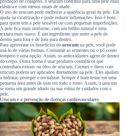
produção de colágeno, o urucum contribui para uma pele mais
elástica e com menos sinais de idade.
O uso do urucum pode melhorar a aparência geral da pele. Ele
ajuda na cicatrização e pode reduzir inflamações. Isso é bom
para quem tem a pele sensível ou com pequenas imperfeições.
A pele fica mais uniforme, com um brilho natural e uma
textura mais suave. É um ingrediente que nutre a pele de
dentro para fora e de fora para dentro.
Para aproveitar os benefícios do
urucum
na pele, você pode
usá-lo de várias formas. Consumir as sementes ou o pó como
tempero é uma opção. Assim, os antioxidantes agem de dentro
do corpo. Outra forma é usar produtos cosméticos que
contenham extrato ou óleo de urucum. Cremes e óleos com
urucum podem ser aplicados diretamente na pele. Eles ajudam
a hidratar, proteger e revitalizar. Sempre é bom testar em uma
pequena área antes de usar em todo o rosto. Assim, o urucum
se torna um grande aliado na sua rotina de cuidados com a
pele.
Urucum e a prevenção de doenças cardiovasculares