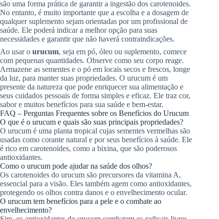
são uma forma prática de garantir a ingestão dos carotenoides.
No entanto, é muito importante que a escolha e a dosagem de
qualquer suplemento sejam orientadas por um profissional de
saúde. Ele poderá indicar a melhor opção para suas
necessidades e garantir que não haverá contraindicações.
Ao usar o
urucum
, seja em pó, óleo ou suplemento, comece
com pequenas quantidades. Observe como seu corpo reage.
Armazene as sementes e o pó em locais secos e frescos, longe
da luz, para manter suas propriedades. O urucum é um
presente da natureza que pode enriquecer sua alimentação e
seus cuidados pessoais de forma simples e eficaz. Ele traz cor,
sabor e muitos benefícios para sua saúde e bem-estar.
FAQ – Perguntas Frequentes sobre os Benefícios do Urucum
O que é o urucum e quais são suas principais propriedades?
O urucum é uma planta tropical cujas sementes vermelhas são
usadas como corante natural e por seus benefícios à saúde. Ele
é rico em carotenoides, como a bixina, que são poderosos
antioxidantes.
Como o urucum pode ajudar na saúde dos olhos?
Os carotenoides do urucum são precursores da vitamina A,
essencial para a visão. Eles também agem como antioxidantes,
protegendo os olhos contra danos e o envelhecimento ocular.
O urucum tem benefícios para a pele e o combate ao
envelhecimento?
Sim, os antioxidantes do urucum combatem os radicais livres