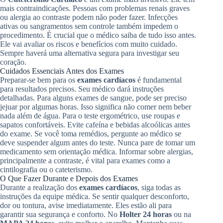
mais contraindicações. Pessoas com problemas renais graves
ou alergia ao contraste podem não poder fazer. Infecções
ativas ou sangramentos sem controle também impedem o
procedimento. É crucial que o médico saiba de tudo isso antes.
Ele vai avaliar os riscos e benefícios com muito cuidado.
Sempre haverá uma alternativa segura para investigar seu
coração.
Cuidados Essenciais Antes dos Exames
Preparar-se bem para os
exames cardíacos
é fundamental
para resultados precisos. Seu médico dará instruções
detalhadas. Para alguns exames de sangue, pode ser preciso
jejuar por algumas horas. Isso significa não comer nem beber
nada além de água. Para o teste ergométrico, use roupas e
sapatos confortáveis. Evite cafeína e bebidas alcoólicas antes
do exame. Se você toma remédios, pergunte ao médico se
deve suspender algum antes do teste. Nunca pare de tomar um
medicamento sem orientação médica. Informar sobre alergias,
principalmente a contraste, é vital para exames como a
cintilografia ou o cateterismo.
O Que Fazer Durante e Depois dos Exames
Durante a realização dos
exames cardíacos
, siga todas as
instruções da equipe médica. Se sentir qualquer desconforto,
dor ou tontura, avise imediatamente. Eles estão ali para
garantir sua segurança e conforto. No
Holter 24 horas
ou na