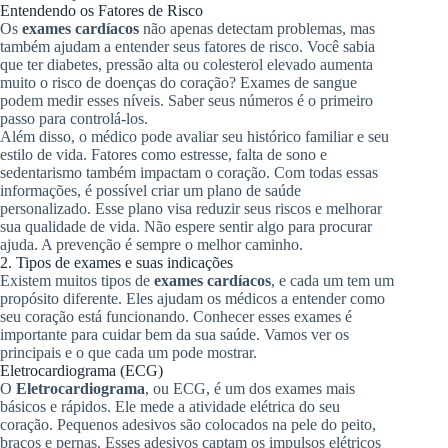
Entendendo os Fatores de Risco
Os
exames cardíacos
não apenas detectam problemas, mas
também ajudam a entender seus fatores de risco. Você sabia
que ter diabetes, pressão alta ou colesterol elevado aumenta
muito o risco de doenças do coração? Exames de sangue
podem medir esses níveis. Saber seus números é o primeiro
passo para controlá-los.
Além disso, o médico pode avaliar seu histórico familiar e seu
estilo de vida. Fatores como estresse, falta de sono e
sedentarismo também impactam o coração. Com todas essas
informações, é possível criar um plano de saúde
personalizado. Esse plano visa reduzir seus riscos e melhorar
sua qualidade de vida. Não espere sentir algo para procurar
ajuda. A prevenção é sempre o melhor caminho.
2. Tipos de exames e suas indicações
Existem muitos tipos de
exames cardíacos
, e cada um tem um
propósito diferente. Eles ajudam os médicos a entender como
seu coração está funcionando. Conhecer esses exames é
importante para cuidar bem da sua saúde. Vamos ver os
principais e o que cada um pode mostrar.
Eletrocardiograma (ECG)
O
Eletrocardiograma
, ou ECG, é um dos exames mais
básicos e rápidos. Ele mede a atividade elétrica do seu
coração. Pequenos adesivos são colocados na pele do peito,
braços e pernas. Esses adesivos captam os impulsos elétricos