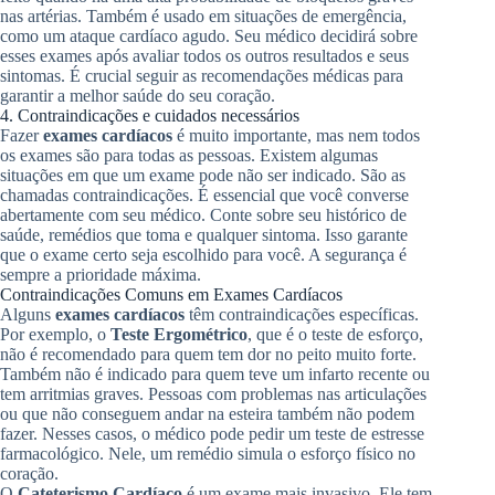
nas artérias. Também é usado em situações de emergência,
como um ataque cardíaco agudo. Seu médico decidirá sobre
esses exames após avaliar todos os outros resultados e seus
sintomas. É crucial seguir as recomendações médicas para
garantir a melhor saúde do seu coração.
4. Contraindicações e cuidados necessários
Fazer
exames cardíacos
é muito importante, mas nem todos
os exames são para todas as pessoas. Existem algumas
situações em que um exame pode não ser indicado. São as
chamadas contraindicações. É essencial que você converse
abertamente com seu médico. Conte sobre seu histórico de
saúde, remédios que toma e qualquer sintoma. Isso garante
que o exame certo seja escolhido para você. A segurança é
sempre a prioridade máxima.
Contraindicações Comuns em Exames Cardíacos
Alguns
exames cardíacos
têm contraindicações específicas.
Por exemplo, o
Teste Ergométrico
, que é o teste de esforço,
não é recomendado para quem tem dor no peito muito forte.
Também não é indicado para quem teve um infarto recente ou
tem arritmias graves. Pessoas com problemas nas articulações
ou que não conseguem andar na esteira também não podem
fazer. Nesses casos, o médico pode pedir um teste de estresse
farmacológico. Nele, um remédio simula o esforço físico no
coração.
O
Cateterismo Cardíaco
é um exame mais invasivo. Ele tem