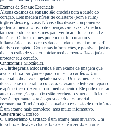
Exames de Sangue Essenciais
Alguns
exames de sangue
são cruciais para a saúde do
coração. Eles medem níveis de colesterol (bom e ruim),
triglicerídeos e glicose. Níveis altos desses componentes
podem aumentar o risco de doenças cardíacas. O médico
também pode pedir exames para verificar a função renal e
hepática. Outros exames podem medir marcadores
inflamatórios. Todos esses dados ajudam a montar um perfil
de risco completo. Com essas informações, é possível ajustar a
dieta, o estilo de vida ou iniciar medicamentos. Isso ajuda a
proteger seu coração.
Cintilografia Miocárdica
A
Cintilografia Miocárdica
é um exame de imagem que
avalia o fluxo sanguíneo para o músculo cardíaco. Um
material radioativo é injetado na veia. Uma câmera especial
detecta esse material no coração. O exame é feito em repouso
e após estresse (exercício ou medicamento). Ele pode mostrar
áreas do coração que não estão recebendo sangue suficiente.
Isso é importante para diagnosticar doença arterial
coronariana. Também ajuda a avaliar a extensão de um infarto.
É um exame mais complexo, mas muito informativo.
Cateterismo Cardíaco
O
Cateterismo Cardíaco
é um exame mais invasivo. Um
tubo fino e flexível, chamado cateter, é inserido em uma