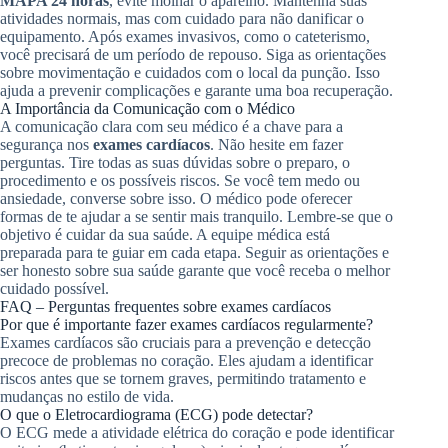
MAPA 24 horas
, evite molhar o aparelho. Mantenha suas
atividades normais, mas com cuidado para não danificar o
equipamento. Após exames invasivos, como o cateterismo,
você precisará de um período de repouso. Siga as orientações
sobre movimentação e cuidados com o local da punção. Isso
ajuda a prevenir complicações e garante uma boa recuperação.
A Importância da Comunicação com o Médico
A comunicação clara com seu médico é a chave para a
segurança nos
exames cardíacos
. Não hesite em fazer
perguntas. Tire todas as suas dúvidas sobre o preparo, o
procedimento e os possíveis riscos. Se você tem medo ou
ansiedade, converse sobre isso. O médico pode oferecer
formas de te ajudar a se sentir mais tranquilo. Lembre-se que o
objetivo é cuidar da sua saúde. A equipe médica está
preparada para te guiar em cada etapa. Seguir as orientações e
ser honesto sobre sua saúde garante que você receba o melhor
cuidado possível.
FAQ – Perguntas frequentes sobre exames cardíacos
Por que é importante fazer exames cardíacos regularmente?
Exames cardíacos são cruciais para a prevenção e detecção
precoce de problemas no coração. Eles ajudam a identificar
riscos antes que se tornem graves, permitindo tratamento e
mudanças no estilo de vida.
O que o Eletrocardiograma (ECG) pode detectar?
O ECG mede a atividade elétrica do coração e pode identificar