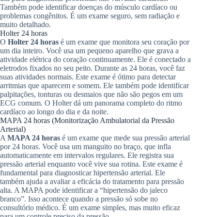
Também pode identificar doenças do músculo cardíaco ou
problemas congênitos. É um exame seguro, sem radiação e
muito detalhado.
Holter 24 horas
O
Holter 24 horas
é um exame que monitora seu coração por
um dia inteiro. Você usa um pequeno aparelho que grava a
atividade elétrica do coração continuamente. Ele é conectado a
eletrodos fixados no seu peito. Durante as 24 horas, você faz
suas atividades normais. Este exame é ótimo para detectar
arritmias que aparecem e somem. Ele também pode identificar
palpitações, tonturas ou desmaios que não são pegos em um
ECG comum. O Holter dá um panorama completo do ritmo
cardíaco ao longo do dia e da noite.
MAPA 24 horas (Monitorização Ambulatorial da Pressão
Arterial)
A
MAPA 24 horas
é um exame que mede sua pressão arterial
por 24 horas. Você usa um manguito no braço, que infla
automaticamente em intervalos regulares. Ele registra sua
pressão arterial enquanto você vive sua rotina. Este exame é
fundamental para diagnosticar hipertensão arterial. Ele
também ajuda a avaliar a eficácia do tratamento para pressão
alta. A MAPA pode identificar a “hipertensão do jaleco
branco”. Isso acontece quando a pressão só sobe no
consultório médico. É um exame simples, mas muito eficaz
para um controle preciso da pressão.