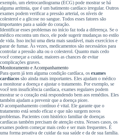
exemplo, um eletrocardiograma (ECG) pode mostrar se há
alguma arritmia, que é um batimento cardíaco irregular. Outros
exames podem verificar a pressão arterial, os níveis de
colesterol e a glicose no sangue. Todos esses fatores são
importantes para a saúde do coração.
Identificar esses problemas no início faz toda a diferença. Se o
médico encontra um risco, ele pode sugerir mudanças no estilo
de vida. Isso inclui uma dieta mais saudável, mais exercícios e
parar de fumar. Às vezes, medicamentos são necessários para
controlar a pressão alta ou o colesterol. Quanto mais cedo
você começar a cuidar, maiores as chances de evitar
complicações graves.
Monitoramento e Acompanhamento
Para quem já tem alguma condição cardíaca, os
exames
cardíacos
são ainda mais importantes. Eles ajudam o médico
a monitorar a doença e ajustar o tratamento. Por exemplo, se
você tem insuficiência cardíaca, exames regulares podem
mostrar se o coração está respondendo bem aos remédios. Eles
também ajudam a prevenir que a doença piore.
O acompanhamento contínuo é vital. Ele garante que o
tratamento está sendo eficaz e que não surgem novos
problemas. Pacientes com histórico familiar de doenças
cardíacas também precisam de atenção extra. Nesses casos, os
exames podem começar mais cedo e ser mais frequentes. É
uma forma proativa de cuidar da sua saúde e da de sua família.