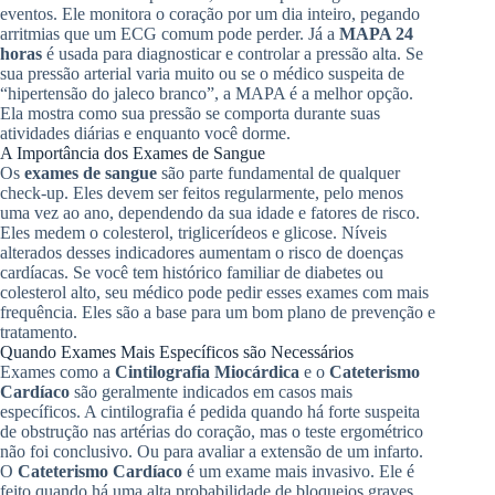
eventos. Ele monitora o coração por um dia inteiro, pegando
arritmias que um ECG comum pode perder. Já a
MAPA 24
horas
é usada para diagnosticar e controlar a pressão alta. Se
sua pressão arterial varia muito ou se o médico suspeita de
“hipertensão do jaleco branco”, a MAPA é a melhor opção.
Ela mostra como sua pressão se comporta durante suas
atividades diárias e enquanto você dorme.
A Importância dos Exames de Sangue
Os
exames de sangue
são parte fundamental de qualquer
check-up. Eles devem ser feitos regularmente, pelo menos
uma vez ao ano, dependendo da sua idade e fatores de risco.
Eles medem o colesterol, triglicerídeos e glicose. Níveis
alterados desses indicadores aumentam o risco de doenças
cardíacas. Se você tem histórico familiar de diabetes ou
colesterol alto, seu médico pode pedir esses exames com mais
frequência. Eles são a base para um bom plano de prevenção e
tratamento.
Quando Exames Mais Específicos são Necessários
Exames como a
Cintilografia Miocárdica
e o
Cateterismo
Cardíaco
são geralmente indicados em casos mais
específicos. A cintilografia é pedida quando há forte suspeita
de obstrução nas artérias do coração, mas o teste ergométrico
não foi conclusivo. Ou para avaliar a extensão de um infarto.
O
Cateterismo Cardíaco
é um exame mais invasivo. Ele é
feito quando há uma alta probabilidade de bloqueios graves