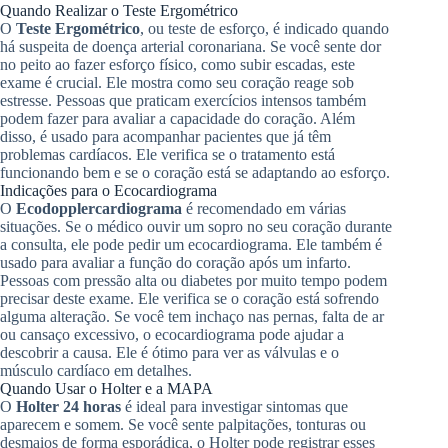
Quando Realizar o Teste Ergométrico
O
Teste Ergométrico
, ou teste de esforço, é indicado quando
há suspeita de doença arterial coronariana. Se você sente dor
no peito ao fazer esforço físico, como subir escadas, este
exame é crucial. Ele mostra como seu coração reage sob
estresse. Pessoas que praticam exercícios intensos também
podem fazer para avaliar a capacidade do coração. Além
disso, é usado para acompanhar pacientes que já têm
problemas cardíacos. Ele verifica se o tratamento está
funcionando bem e se o coração está se adaptando ao esforço.
Indicações para o Ecocardiograma
O
Ecodopplercardiograma
é recomendado em várias
situações. Se o médico ouvir um sopro no seu coração durante
a consulta, ele pode pedir um ecocardiograma. Ele também é
usado para avaliar a função do coração após um infarto.
Pessoas com pressão alta ou diabetes por muito tempo podem
precisar deste exame. Ele verifica se o coração está sofrendo
alguma alteração. Se você tem inchaço nas pernas, falta de ar
ou cansaço excessivo, o ecocardiograma pode ajudar a
descobrir a causa. Ele é ótimo para ver as válvulas e o
músculo cardíaco em detalhes.
Quando Usar o Holter e a MAPA
O
Holter 24 horas
é ideal para investigar sintomas que
aparecem e somem. Se você sente palpitações, tonturas ou
desmaios de forma esporádica, o Holter pode registrar esses