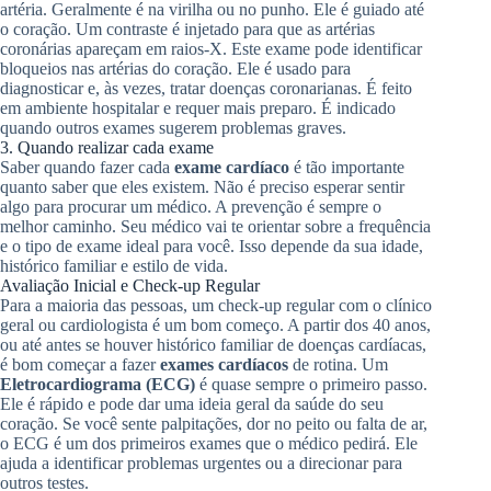
artéria. Geralmente é na virilha ou no punho. Ele é guiado até
o coração. Um contraste é injetado para que as artérias
coronárias apareçam em raios-X. Este exame pode identificar
bloqueios nas artérias do coração. Ele é usado para
diagnosticar e, às vezes, tratar doenças coronarianas. É feito
em ambiente hospitalar e requer mais preparo. É indicado
quando outros exames sugerem problemas graves.
3. Quando realizar cada exame
Saber quando fazer cada
exame cardíaco
é tão importante
quanto saber que eles existem. Não é preciso esperar sentir
algo para procurar um médico. A prevenção é sempre o
melhor caminho. Seu médico vai te orientar sobre a frequência
e o tipo de exame ideal para você. Isso depende da sua idade,
histórico familiar e estilo de vida.
Avaliação Inicial e Check-up Regular
Para a maioria das pessoas, um check-up regular com o clínico
geral ou cardiologista é um bom começo. A partir dos 40 anos,
ou até antes se houver histórico familiar de doenças cardíacas,
é bom começar a fazer
exames cardíacos
de rotina. Um
Eletrocardiograma (ECG)
é quase sempre o primeiro passo.
Ele é rápido e pode dar uma ideia geral da saúde do seu
coração. Se você sente palpitações, dor no peito ou falta de ar,
o ECG é um dos primeiros exames que o médico pedirá. Ele
ajuda a identificar problemas urgentes ou a direcionar para
outros testes.