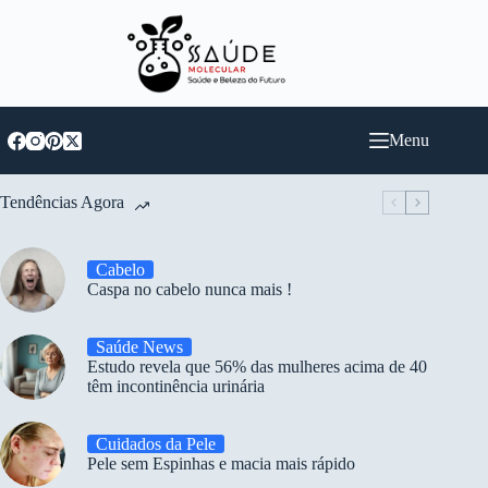
Pular
para
o
conteúdo
Menu
Tendências Agora
Cabelo
Caspa no cabelo nunca mais !
Saúde News
Estudo revela que 56% das mulheres acima de 40
têm incontinência urinária
Cuidados da Pele
Pele sem Espinhas e macia mais rápido