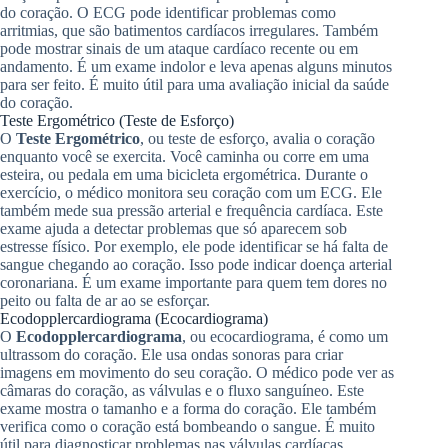
do coração. O ECG pode identificar problemas como
arritmias, que são batimentos cardíacos irregulares. Também
pode mostrar sinais de um ataque cardíaco recente ou em
andamento. É um exame indolor e leva apenas alguns minutos
para ser feito. É muito útil para uma avaliação inicial da saúde
do coração.
Teste Ergométrico (Teste de Esforço)
O
Teste Ergométrico
, ou teste de esforço, avalia o coração
enquanto você se exercita. Você caminha ou corre em uma
esteira, ou pedala em uma bicicleta ergométrica. Durante o
exercício, o médico monitora seu coração com um ECG. Ele
também mede sua pressão arterial e frequência cardíaca. Este
exame ajuda a detectar problemas que só aparecem sob
estresse físico. Por exemplo, ele pode identificar se há falta de
sangue chegando ao coração. Isso pode indicar doença arterial
coronariana. É um exame importante para quem tem dores no
peito ou falta de ar ao se esforçar.
Ecodopplercardiograma (Ecocardiograma)
O
Ecodopplercardiograma
, ou ecocardiograma, é como um
ultrassom do coração. Ele usa ondas sonoras para criar
imagens em movimento do seu coração. O médico pode ver as
câmaras do coração, as válvulas e o fluxo sanguíneo. Este
exame mostra o tamanho e a forma do coração. Ele também
verifica como o coração está bombeando o sangue. É muito
útil para diagnosticar problemas nas válvulas cardíacas.