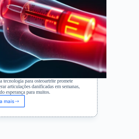
 tecnologia para osteoartrite promete
rar articulações danificadas em semanas,
ndo esperança para muitos.
ia mais
Injeção
única
pode
revolucionar
o
tratamento