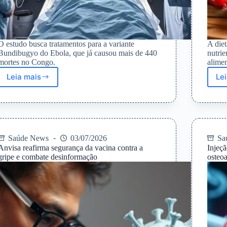
O estudo busca tratamentos para a variante
A diet
Bundibugyo do Ebola, que já causou mais de 440
nutrie
mortes no Congo.
alime
Leia mais
Le
Congo
inicia
ensaio
clínico
para
tratamento
Saúde News
03/07/2026
Sa
da
Anvisa reafirma segurança da vacina contra a
Injeç
variante
gripe e combate desinformação
osteo
Bundibugyo
do
Ebola