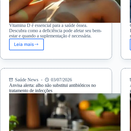
Vitamina D é essencial para a saúde óssea.
Descubra como a deficiência pode afetar seu bem-
estar e quando a suplementação é necessária.
Leia mais
Deficiência
de
vitamina
D:
Impactos
na
Saúde News
03/07/2026
saúde
Anvisa alerta: alho não substitui antibióticos no
e
tratamento de infecções
quando
suplementar