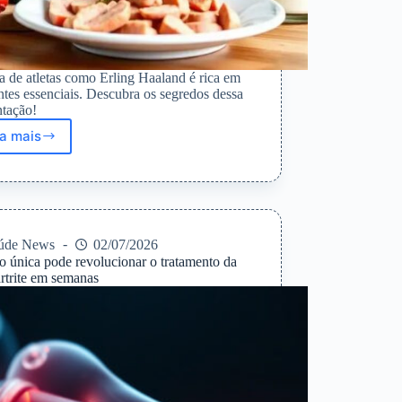
a de atletas como Erling Haaland é rica em
ntes essenciais. Descubra os segredos dessa
ntação!
ia mais
A
dieta
impressionante
de
Erling
Haaland
úde News
02/07/2026
e
ão única pode revolucionar o tratamento da
seus
artrite em semanas
benefícios
para
atletas