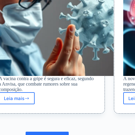
A vacina contra a gripe é segura e eficaz, segundo
A nova
a Anvisa, que combate rumores sobre sua
regene
composição.
traze
Leia mais
Le
Anvisa
reafirma
segurança
da
vacina
contra