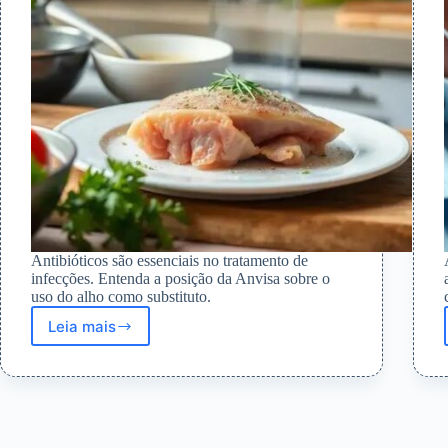
Antibióticos são essenciais no tratamento de
infecções. Entenda a posição da Anvisa sobre o
uso do alho como substituto.
Leia mais
Anvisa
alerta:
alho
não
substitui
antibióticos