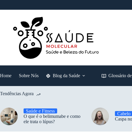
Pular
para
o
conteúdo
Home
Sobre Nós
Blog da Saúde
Glossário d
Tendências Agora
Saúde e Fitness
Cabelo
O que é o belimumabe e como
Caspa no
ele trata o lúpus?