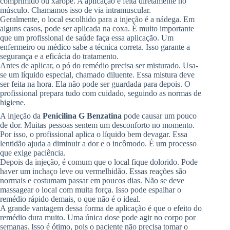
comprimido ou xarope. A aplicação é feita diretamente no
músculo. Chamamos isso de via intramuscular.
Geralmente, o local escolhido para a injeção é a nádega. Em
alguns casos, pode ser aplicada na coxa. É muito importante
que um profissional de saúde faça essa aplicação. Um
enfermeiro ou médico sabe a técnica correta. Isso garante a
segurança e a eficácia do tratamento.
Antes de aplicar, o pó do remédio precisa ser misturado. Usa-
se um líquido especial, chamado diluente. Essa mistura deve
ser feita na hora. Ela não pode ser guardada para depois. O
profissional prepara tudo com cuidado, seguindo as normas de
higiene.
A injeção da
Penicilina G Benzatina
pode causar um pouco
de dor. Muitas pessoas sentem um desconforto no momento.
Por isso, o profissional aplica o líquido bem devagar. Essa
lentidão ajuda a diminuir a dor e o incômodo. É um processo
que exige paciência.
Depois da injeção, é comum que o local fique dolorido. Pode
haver um inchaço leve ou vermelhidão. Essas reações são
normais e costumam passar em poucos dias. Não se deve
massagear o local com muita força. Isso pode espalhar o
remédio rápido demais, o que não é o ideal.
A grande vantagem dessa forma de aplicação é que o efeito do
remédio dura muito. Uma única dose pode agir no corpo por
semanas. Isso é ótimo, pois o paciente não precisa tomar o