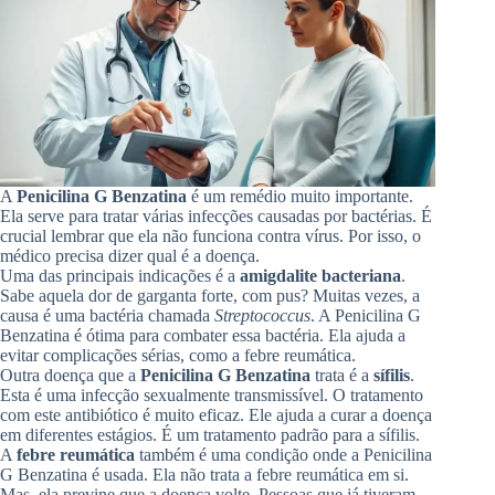
A
Penicilina G Benzatina
é um remédio muito importante.
Ela serve para tratar várias infecções causadas por bactérias. É
crucial lembrar que ela não funciona contra vírus. Por isso, o
médico precisa dizer qual é a doença.
Uma das principais indicações é a
amigdalite bacteriana
.
Sabe aquela dor de garganta forte, com pus? Muitas vezes, a
causa é uma bactéria chamada
Streptococcus
. A Penicilina G
Benzatina é ótima para combater essa bactéria. Ela ajuda a
evitar complicações sérias, como a febre reumática.
Outra doença que a
Penicilina G Benzatina
trata é a
sífilis
.
Esta é uma infecção sexualmente transmissível. O tratamento
com este antibiótico é muito eficaz. Ele ajuda a curar a doença
em diferentes estágios. É um tratamento padrão para a sífilis.
A
febre reumática
também é uma condição onde a Penicilina
G Benzatina é usada. Ela não trata a febre reumática em si.
Mas, ela previne que a doença volte. Pessoas que já tiveram