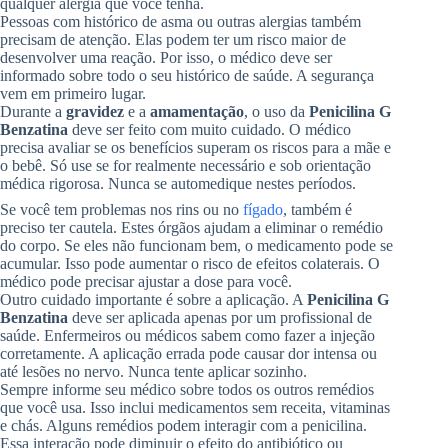
qualquer alergia que você tenha.
Pessoas com histórico de asma ou outras alergias também
precisam de atenção. Elas podem ter um risco maior de
desenvolver uma reação. Por isso, o médico deve ser
informado sobre todo o seu histórico de saúde. A segurança
vem em primeiro lugar.
Durante a
gravidez
e a
amamentação
, o uso da
Penicilina G
Benzatina
deve ser feito com muito cuidado. O médico
precisa avaliar se os benefícios superam os riscos para a mãe e
o bebê. Só use se for realmente necessário e sob orientação
médica rigorosa. Nunca se automedique nestes períodos.
Se você tem problemas nos rins ou no
fígado
, também é
preciso ter cautela. Estes órgãos ajudam a eliminar o remédio
do corpo. Se eles não funcionam bem, o medicamento pode se
acumular. Isso pode aumentar o risco de efeitos colaterais. O
médico pode precisar ajustar a dose para você.
Outro cuidado importante é sobre a aplicação. A
Penicilina G
Benzatina
deve ser aplicada apenas por um profissional de
saúde. Enfermeiros ou médicos sabem como fazer a injeção
corretamente. A aplicação errada pode causar dor intensa ou
até lesões no nervo. Nunca tente aplicar sozinho.
Sempre informe seu médico sobre todos os outros remédios
que você usa. Isso inclui medicamentos sem receita, vitaminas
e chás. Alguns remédios podem interagir com a penicilina.
Essa interação pode diminuir o efeito do antibiótico ou