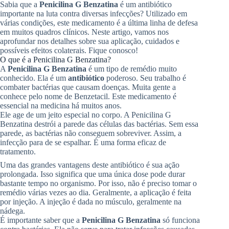
Sabia que a
Penicilina G Benzatina
é um antibiótico
importante na luta contra diversas infecções? Utilizado em
várias condições, este medicamento é a última linha de defesa
em muitos quadros clínicos. Neste artigo, vamos nos
aprofundar nos detalhes sobre sua aplicação, cuidados e
possíveis efeitos colaterais. Fique conosco!
O que é a Penicilina G Benzatina?
A
Penicilina G Benzatina
é um tipo de remédio muito
conhecido. Ela é um
antibiótico
poderoso. Seu trabalho é
combater bactérias que causam doenças. Muita gente a
conhece pelo nome de Benzetacil. Este medicamento é
essencial na medicina há muitos anos.
Ele age de um jeito especial no corpo. A Penicilina G
Benzatina destrói a parede das células das bactérias. Sem essa
parede, as bactérias não conseguem sobreviver. Assim, a
infecção para de se espalhar. É uma forma eficaz de
tratamento.
Uma das grandes vantagens deste antibiótico é sua ação
prolongada. Isso significa que uma única dose pode durar
bastante tempo no organismo. Por isso, não é preciso tomar o
remédio várias vezes ao dia. Geralmente, a aplicação é feita
por injeção. A injeção é dada no músculo, geralmente na
nádega.
É importante saber que a
Penicilina G Benzatina
só funciona