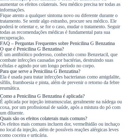
aumentar os efeitos colaterais. Seu médico precisa ter todas as
informações.
Fique atento a qualquer sintoma novo ou diferente durante o
tratamento. Se sentir algo estranho, procure seu médico. Ele
poderá te orientar e, se for o caso, mudar o tratamento. Seguir
todas as recomendações médicas é fundamental para sua
recuperação.
FAQ – Perguntas Frequentes sobre Penicilina G Benzatina
O que é Penicilina G Benzatina?
É um antibiótico poderoso, conhecido como Benzetacil, que
combate infecções causadas por bactérias, destruindo suas
células e agindo por um longo período no corpo.
Para que serve a Penicilina G Benzatina?
Ela é usada para tratar infecções bacterianas como amigdalite,
sífilis, framboesia e pinta, além de prevenir o retorno da febre
reumática.
Como a Penicilina G Benzatina é aplicada?
É aplicada por injeção intramuscular, geralmente na nádega ou
coxa, por um profissional de saúde, após a mistura do pó com
um diluente.
Quais são os efeitos colaterais mais comuns?
Os efeitos mais comuns incluem dor, vermelhidão ou inchaço
no local da injeção, além de possíveis reações alérgicas leves
como coceira e urticária.