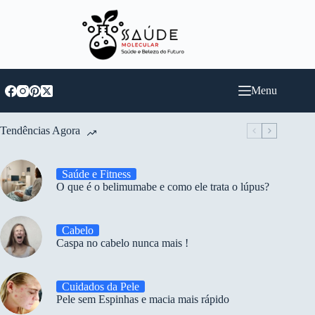
Pular
para
o
conteúdo
Menu
Tendências Agora
Saúde e Fitness
O que é o belimumabe e como ele trata o lúpus?
Cabelo
Caspa no cabelo nunca mais !
Cuidados da Pele
Pele sem Espinhas e macia mais rápido