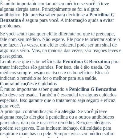
É muito importante contar ao seu médico se você já teve
alguma alergia antes. Principalmente se foi a algum
antibiótico. Ele precisa saber para decidir se a
Penicilina G
Benzatina
é segura para você. A informação ajuda a evitar
problemas.
Se você sentir qualquer efeito diferente ou que te preocupe,
fale com seu médico. Não espere. Ele pode te orientar sobre o
que fazer. Às vezes, um efeito colateral pode ser um sinal de
algo mais sério. Mas, na maioria das vezes, são reações leves e
passageiras.
Lembre-se que os benefícios da
Penicilina G Benzatina
para
tratar infecções são grandes. Por isso, ela é tão usada. Os
médicos sempre pesam os riscos e os benefícios. Eles só
indicam o remédio se for o melhor para sua saúde.
Contraindicações e Cuidados
É muito importante saber quando a
Penicilina G Benzatina
não deve ser usada. Também é essencial ter alguns cuidados
especiais. Isso garante que o tratamento seja seguro e eficaz
para você.
A principal contraindicação é a
alergia
. Se você já teve
alguma reação alérgica à penicilina ou a outros antibióticos
parecidos, não pode usar este remédio. Reações alérgicas
podem ser graves. Elas incluem inchaço, dificuldade para
respirar e manchas na pele. Sempre avise seu médico sobre