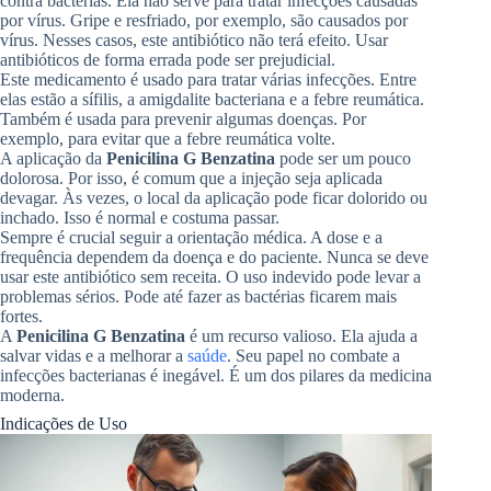
contra bactérias. Ela não serve para tratar infecções causadas
por vírus. Gripe e resfriado, por exemplo, são causados por
vírus. Nesses casos, este antibiótico não terá efeito. Usar
antibióticos de forma errada pode ser prejudicial.
Este medicamento é usado para tratar várias infecções. Entre
elas estão a sífilis, a amigdalite bacteriana e a febre reumática.
Também é usada para prevenir algumas doenças. Por
exemplo, para evitar que a febre reumática volte.
A aplicação da
Penicilina G Benzatina
pode ser um pouco
dolorosa. Por isso, é comum que a injeção seja aplicada
devagar. Às vezes, o local da aplicação pode ficar dolorido ou
inchado. Isso é normal e costuma passar.
Sempre é crucial seguir a orientação médica. A dose e a
frequência dependem da doença e do paciente. Nunca se deve
usar este antibiótico sem receita. O uso indevido pode levar a
problemas sérios. Pode até fazer as bactérias ficarem mais
fortes.
A
Penicilina G Benzatina
é um recurso valioso. Ela ajuda a
salvar vidas e a melhorar a
saúde
. Seu papel no combate a
infecções bacterianas é inegável. É um dos pilares da medicina
moderna.
Indicações de Uso