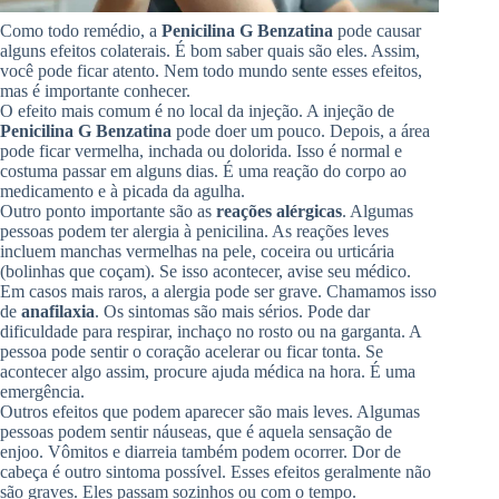
Como todo remédio, a
Penicilina G Benzatina
pode causar
alguns efeitos colaterais. É bom saber quais são eles. Assim,
você pode ficar atento. Nem todo mundo sente esses efeitos,
mas é importante conhecer.
O efeito mais comum é no local da injeção. A injeção de
Penicilina G Benzatina
pode doer um pouco. Depois, a área
pode ficar vermelha, inchada ou dolorida. Isso é normal e
costuma passar em alguns dias. É uma reação do corpo ao
medicamento e à picada da agulha.
Outro ponto importante são as
reações alérgicas
. Algumas
pessoas podem ter alergia à penicilina. As reações leves
incluem manchas vermelhas na pele, coceira ou urticária
(bolinhas que coçam). Se isso acontecer, avise seu médico.
Em casos mais raros, a alergia pode ser grave. Chamamos isso
de
anafilaxia
. Os sintomas são mais sérios. Pode dar
dificuldade para respirar, inchaço no rosto ou na garganta. A
pessoa pode sentir o coração acelerar ou ficar tonta. Se
acontecer algo assim, procure ajuda médica na hora. É uma
emergência.
Outros efeitos que podem aparecer são mais leves. Algumas
pessoas podem sentir náuseas, que é aquela sensação de
enjoo. Vômitos e diarreia também podem ocorrer. Dor de
cabeça é outro sintoma possível. Esses efeitos geralmente não
são graves. Eles passam sozinhos ou com o tempo.