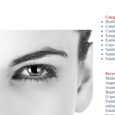
Catego
BioH
Cabe
Cuida
Emagr
Estét
Guia 
Saúde
Saúde
Saúd
Recent
Mulhe
viage
Avanç
Bepir
O que
Farin
utiliz
Estud