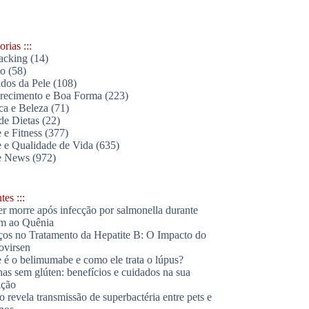
rias :::
acking
(14)
lo
(58)
dos da Pele
(108)
ecimento e Boa Forma
(223)
ica e Beleza
(71)
de Dietas
(22)
 e Fitness
(377)
 e Qualidade de Vida
(635)
e News
(972)
es :::
r morre após infecção por salmonella durante
m ao Quênia
os no Tratamento da Hepatite B: O Impacto do
ovirsen
 é o belimumabe e como ele trata o lúpus?
has sem glúten: benefícios e cuidados na sua
ação
o revela transmissão de superbactéria entre pets e