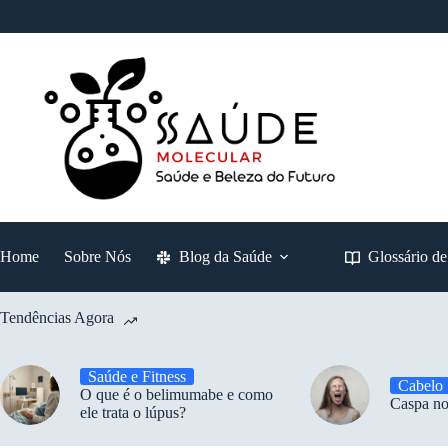
Pular
para
o
conteúdo
Home
Sobre Nós
Blog da Saúde
Glossário d
Tendências Agora
Saúde e Fitness
Cabelo
O que é o belimumabe e como
Caspa no
ele trata o lúpus?