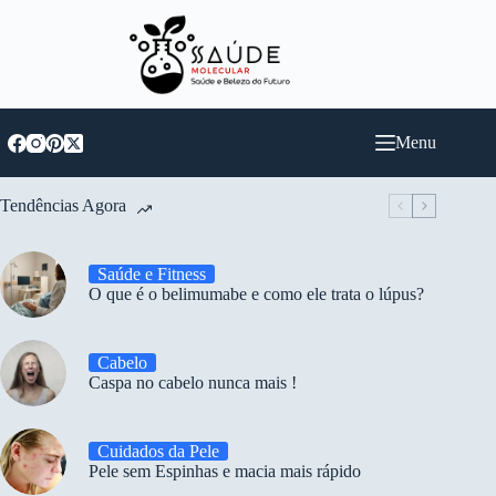
Pular
para
o
conteúdo
Menu
Tendências Agora
Saúde e Fitness
O que é o belimumabe e como ele trata o lúpus?
Cabelo
Caspa no cabelo nunca mais !
Cuidados da Pele
Pele sem Espinhas e macia mais rápido