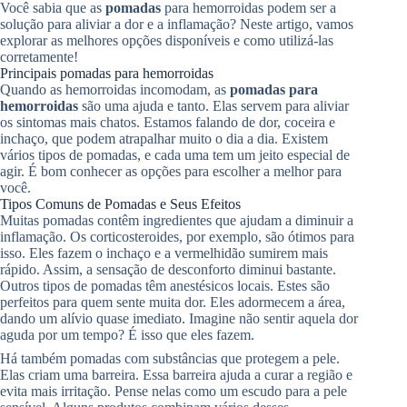
Você sabia que as
pomadas
para hemorroidas podem ser a
solução para aliviar a dor e a inflamação? Neste artigo, vamos
explorar as melhores opções disponíveis e como utilizá-las
corretamente!
Principais pomadas para hemorroidas
Quando as hemorroidas incomodam, as
pomadas para
hemorroidas
são uma ajuda e tanto. Elas servem para aliviar
os sintomas mais chatos. Estamos falando de dor, coceira e
inchaço, que podem atrapalhar muito o dia a dia. Existem
vários tipos de pomadas, e cada uma tem um jeito especial de
agir. É bom conhecer as opções para escolher a melhor para
você.
Tipos Comuns de Pomadas e Seus Efeitos
Muitas pomadas contêm ingredientes que ajudam a diminuir a
inflamação. Os corticosteroides, por exemplo, são ótimos para
isso. Eles fazem o inchaço e a vermelhidão sumirem mais
rápido. Assim, a sensação de desconforto diminui bastante.
Outros tipos de pomadas têm anestésicos locais. Estes são
perfeitos para quem sente muita dor. Eles adormecem a área,
dando um alívio quase imediato. Imagine não sentir aquela dor
aguda por um tempo? É isso que eles fazem.
Há também pomadas com substâncias que protegem a pele.
Elas criam uma barreira. Essa barreira ajuda a curar a região e
evita mais irritação. Pense nelas como um escudo para a pele