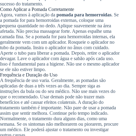
sucesso do tratamento.
Como Aplicar a Pomada Corretamente
Agora, vamos à aplicação da
pomada para hemorroidas
. Se
a pomada for para hemorroidas externas, coloque uma
pequena quantidade no dedo. Aplique suavemente na área
afetada. Não precisa massagear forte. Apenas espalhe uma
camada fina. Se a pomada for para hemorroidas internas, ela
geralmente vem com um aplicador. Rosqueie o aplicador no
tubo da pomada. Insira o aplicador no ânus com cuidado.
Aperte o tubo para liberar a pomada. Depois, retire o aplicador
devagar. Lave o aplicador com água e sabão após cada uso.
Isso é fundamental para a higiene. Não use o mesmo aplicador
se ele não estiver limpo.
Frequência e Duração do Uso
A frequência de uso varia. Geralmente, as pomadas são
aplicadas de duas a três vezes ao dia. Sempre siga as
instruções da bula ou do seu médico. Não use mais vezes do
que o recomendado. Usar demais pode não trazer mais
benefícios e até causar efeitos colaterais. A duração do
tratamento também é importante. Não pare de usar a pomada
assim que sentir melhora. Continue pelo tempo indicado.
Normalmente, o tratamento dura alguns dias, como uma
semana. Se os sintomas não melhorarem ou piorarem, procure
um médico. Ele poderá ajustar o tratamento ou investigar
outras causas.