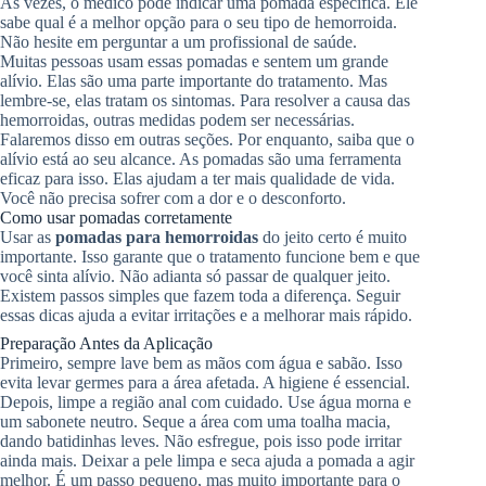
Às vezes, o médico pode indicar uma pomada específica. Ele
sabe qual é a melhor opção para o seu tipo de hemorroida.
Não hesite em perguntar a um profissional de saúde.
Muitas pessoas usam essas pomadas e sentem um grande
alívio. Elas são uma parte importante do tratamento. Mas
lembre-se, elas tratam os sintomas. Para resolver a causa das
hemorroidas, outras medidas podem ser necessárias.
Falaremos disso em outras seções. Por enquanto, saiba que o
alívio está ao seu alcance. As pomadas são uma ferramenta
eficaz para isso. Elas ajudam a ter mais qualidade de vida.
Você não precisa sofrer com a dor e o desconforto.
Como usar pomadas corretamente
Usar as
pomadas para hemorroidas
do jeito certo é muito
importante. Isso garante que o tratamento funcione bem e que
você sinta alívio. Não adianta só passar de qualquer jeito.
Existem passos simples que fazem toda a diferença. Seguir
essas dicas ajuda a evitar irritações e a melhorar mais rápido.
Preparação Antes da Aplicação
Primeiro, sempre lave bem as mãos com água e sabão. Isso
evita levar germes para a área afetada. A higiene é essencial.
Depois, limpe a região anal com cuidado. Use água morna e
um sabonete neutro. Seque a área com uma toalha macia,
dando batidinhas leves. Não esfregue, pois isso pode irritar
ainda mais. Deixar a pele limpa e seca ajuda a pomada a agir
melhor. É um passo pequeno, mas muito importante para o