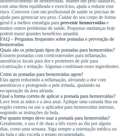
desenvolvimento de hemorroidas. Manter um peso saudável,
com uma dieta equilibrada e exercícios, ajuda a reduzir esse
risco. Converse com um profissional de saúde se precisar de
ajuda para gerenciar seu peso. Cuidar do seu corpo de forma
geral é a melhor estratégia para
prevenir hemorroidas
e
muitos outros problemas de saúde. Pequenas mudanças hoje
podem trazer grandes benefícios amanhã.
FAQ – Perguntas frequentes sobre pomadas e prevenção de
hemorroidas
Quais são os principais tipos de pomadas para hemorroidas?
Existem pomadas com corticosteroides para inflamação,
anestésicos locais para dor e protetores de pele para
cicatrização e irritação. Algumas combinam esses ingredientes.
Como as pomadas para hemorroidas agem?
Elas agem reduzindo a inflamação, aliviando a dor com
anestésicos e protegendo a pele irritada, ajudando na
recuperação da área afetada.
Qual a forma correta de aplicar a pomada para hemorroidas?
Lave bem as mãos e a área anal. Aplique uma camada fina na
região externa ou use o aplicador para hemorroidas internas,
seguindo as instruções da bula.
Por quanto tempo devo usar a pomada para hemorroidas?
Geralmente, o uso é de duas a três vezes ao dia por alguns
dias, como uma semana. Siga sempre a orientação médica ou
da bula e não exceda o tempo recomendado.