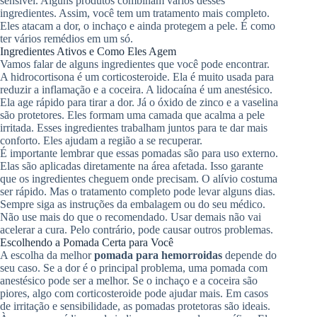
sensível. Alguns produtos combinam vários desses
ingredientes. Assim, você tem um tratamento mais completo.
Eles atacam a dor, o inchaço e ainda protegem a pele. É como
ter vários remédios em um só.
Ingredientes Ativos e Como Eles Agem
Vamos falar de alguns ingredientes que você pode encontrar.
A hidrocortisona é um corticosteroide. Ela é muito usada para
reduzir a inflamação e a coceira. A lidocaína é um anestésico.
Ela age rápido para tirar a dor. Já o óxido de zinco e a vaselina
são protetores. Eles formam uma camada que acalma a pele
irritada. Esses ingredientes trabalham juntos para te dar mais
conforto. Eles ajudam a região a se recuperar.
É importante lembrar que essas pomadas são para uso externo.
Elas são aplicadas diretamente na área afetada. Isso garante
que os ingredientes cheguem onde precisam. O alívio costuma
ser rápido. Mas o tratamento completo pode levar alguns dias.
Sempre siga as instruções da embalagem ou do seu médico.
Não use mais do que o recomendado. Usar demais não vai
acelerar a cura. Pelo contrário, pode causar outros problemas.
Escolhendo a Pomada Certa para Você
A escolha da melhor
pomada para hemorroidas
depende do
seu caso. Se a dor é o principal problema, uma pomada com
anestésico pode ser a melhor. Se o inchaço e a coceira são
piores, algo com corticosteroide pode ajudar mais. Em casos
de irritação e sensibilidade, as pomadas protetoras são ideais.