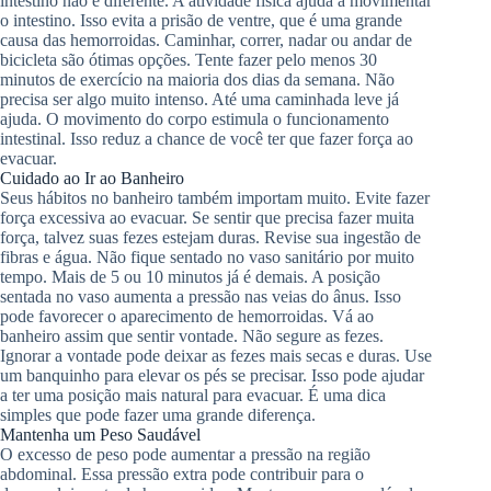
intestino não é diferente. A atividade física ajuda a movimentar
o intestino. Isso evita a prisão de ventre, que é uma grande
causa das hemorroidas. Caminhar, correr, nadar ou andar de
bicicleta são ótimas opções. Tente fazer pelo menos 30
minutos de exercício na maioria dos dias da semana. Não
precisa ser algo muito intenso. Até uma caminhada leve já
ajuda. O movimento do corpo estimula o funcionamento
intestinal. Isso reduz a chance de você ter que fazer força ao
evacuar.
Cuidado ao Ir ao Banheiro
Seus hábitos no banheiro também importam muito. Evite fazer
força excessiva ao evacuar. Se sentir que precisa fazer muita
força, talvez suas fezes estejam duras. Revise sua ingestão de
fibras e água. Não fique sentado no vaso sanitário por muito
tempo. Mais de 5 ou 10 minutos já é demais. A posição
sentada no vaso aumenta a pressão nas veias do ânus. Isso
pode favorecer o aparecimento de hemorroidas. Vá ao
banheiro assim que sentir vontade. Não segure as fezes.
Ignorar a vontade pode deixar as fezes mais secas e duras. Use
um banquinho para elevar os pés se precisar. Isso pode ajudar
a ter uma posição mais natural para evacuar. É uma dica
simples que pode fazer uma grande diferença.
Mantenha um Peso Saudável
O excesso de peso pode aumentar a pressão na região
abdominal. Essa pressão extra pode contribuir para o