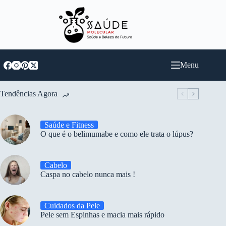
Pular
para
o
conteúdo
Menu
Tendências Agora
Saúde e Fitness
O que é o belimumabe e como ele trata o lúpus?
Cabelo
Caspa no cabelo nunca mais !
Cuidados da Pele
Pele sem Espinhas e macia mais rápido