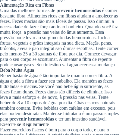
Alimentação Rica em Fibras
Uma das melhores formas de
prevenir hemorroidas
é comer
bastante fibra. Alimentos ricos em fibras ajudam a amolecer as
fezes. Fezes macias são mais fáceis de passar. Isso diminui a
necessidade de fazer força ao ir ao banheiro. Quando você faz
muita força, a pressão nas veias do ânus aumenta. Essa
pressão pode levar ao surgimento das hemorroidas. Inclua
frutas, vegetais e grãos integrais na sua dieta. Maçãs, peras,
brócolis, aveia e pão integral são ótimas escolhas. Tente comer
pelo menos 25 a 30 gramas de fibra por dia. Comece devagar
para o seu corpo se acostumar. Aumentar a fibra de repente
pode causar gases. Seu intestino vai agradecer essa mudança.
Beba Muita Água
Beber bastante água é tão importante quanto comer fibra. A
água ajuda a fibra a fazer seu trabalho. Ela mantém as fezes
hidratadas e macias. Se você não bebe água suficiente, as
fezes ficam duras. Fezes duras são difíceis de eliminar. Isso
leva a mais esforço e, de novo, à pressão nas veias. Tente
beber de 8 a 10 copos de água por dia. Chás e sucos naturais
também contam. Evite bebidas com cafeína em excesso, pois
elas podem desidratar. Manter-se hidratado é um passo simples
para
prevenir hemorroidas
e ter um intestino saudável.
Exercite-se Regularmente
Fazer exercícios físicos é bom para o corpo todo, e para o