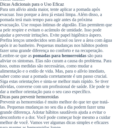
Dicas Adicionais para o Uso Eficaz
Para um alívio ainda maior, tente aplicar a pomada após
evacuar. Isso porque a área já estará limpa. Além disso, a
pomada terá mais tempo para agir antes da próxima
evacuação. Use roupas íntimas de algodão. Elas permitem que
a pele respire e evitam o acúmulo de umidade. Isso pode
ajudar a prevenir irritações. Evite papel higiênico áspero.
Prefira lenços umedecidos sem álcool ou lave a área com água
após ir ao banheiro. Pequenas mudanças nos hábitos podem
fazer uma grande diferença no conforto e na recuperação.
Lembre-se que as
pomadas para hemorroidas
são para
aliviar os sintomas. Elas não curam a causa do problema. Para
isso, outras medidas são necessárias, como mudar a
alimentação e o estilo de vida. Mas, para o alívio imediato,
saber como usar a pomada corretamente é um passo crucial.
Siga estas orientações e sinta-se melhor mais rápido. Se tiver
dúvidas, converse com um profissional de saúde. Ele pode te
dar a melhor orientação para o seu caso específico.
Dicas para prevenir hemorroidas
Prevenir as hemorroidas é muito melhor do que ter que tratá-
las. Pequenas mudanças no seu dia a dia podem fazer uma
grande diferença. Adotar hábitos saudáveis ajuda a evitar o
desconforto e a dor. Você pode começar hoje mesmo a cuidar
melhor de você. Vamos ver algumas dicas simples e eficazes
para manter as hemorroidas longe.