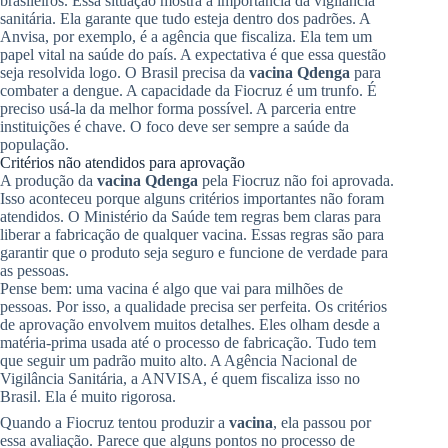
brasileiros. Essa situação mostra a importância da vigilância
sanitária. Ela garante que tudo esteja dentro dos padrões. A
Anvisa, por exemplo, é a agência que fiscaliza. Ela tem um
papel vital na saúde do país. A expectativa é que essa questão
seja resolvida logo. O Brasil precisa da
vacina Qdenga
para
combater a dengue. A capacidade da Fiocruz é um trunfo. É
preciso usá-la da melhor forma possível. A parceria entre
instituições é chave. O foco deve ser sempre a saúde da
população.
Critérios não atendidos para aprovação
A produção da
vacina Qdenga
pela Fiocruz não foi aprovada.
Isso aconteceu porque alguns critérios importantes não foram
atendidos. O Ministério da Saúde tem regras bem claras para
liberar a fabricação de qualquer vacina. Essas regras são para
garantir que o produto seja seguro e funcione de verdade para
as pessoas.
Pense bem: uma vacina é algo que vai para milhões de
pessoas. Por isso, a qualidade precisa ser perfeita. Os critérios
de aprovação envolvem muitos detalhes. Eles olham desde a
matéria-prima usada até o processo de fabricação. Tudo tem
que seguir um padrão muito alto. A Agência Nacional de
Vigilância Sanitária, a ANVISA, é quem fiscaliza isso no
Brasil. Ela é muito rigorosa.
Quando a Fiocruz tentou produzir a
vacina
, ela passou por
essa avaliação. Parece que alguns pontos no processo de