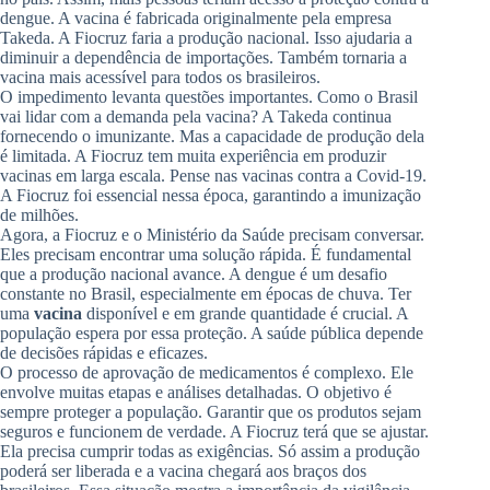
dengue. A vacina é fabricada originalmente pela empresa
Takeda. A Fiocruz faria a produção nacional. Isso ajudaria a
diminuir a dependência de importações. Também tornaria a
vacina mais acessível para todos os brasileiros.
O impedimento levanta questões importantes. Como o Brasil
vai lidar com a demanda pela vacina? A Takeda continua
fornecendo o imunizante. Mas a capacidade de produção dela
é limitada. A Fiocruz tem muita experiência em produzir
vacinas em larga escala. Pense nas vacinas contra a Covid-19.
A Fiocruz foi essencial nessa época, garantindo a imunização
de milhões.
Agora, a Fiocruz e o Ministério da Saúde precisam conversar.
Eles precisam encontrar uma solução rápida. É fundamental
que a produção nacional avance. A dengue é um desafio
constante no Brasil, especialmente em épocas de chuva. Ter
uma
vacina
disponível e em grande quantidade é crucial. A
população espera por essa proteção. A saúde pública depende
de decisões rápidas e eficazes.
O processo de aprovação de medicamentos é complexo. Ele
envolve muitas etapas e análises detalhadas. O objetivo é
sempre proteger a população. Garantir que os produtos sejam
seguros e funcionem de verdade. A Fiocruz terá que se ajustar.
Ela precisa cumprir todas as exigências. Só assim a produção
poderá ser liberada e a vacina chegará aos braços dos