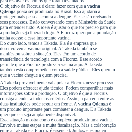
para resolver os pontos que foram levantados.
O objetivo da Fiocruz é claro: fazer com que a
vacina
Qdenga
possa ser produzida no Brasil. Isso ajudaria a
proteger mais pessoas contra a dengue. Eles estão revisando
seus processos. Estão conversando com o Ministério da Saúde
para entender tudo. A ideia é ajustar o que for preciso para que
a produção seja liberada logo. A Fiocruz quer que a população
tenha acesso a essa importante vacina.
Do outro lado, temos a Takeda. Ela é a empresa que
desenvolveu a
vacina
original. A Takeda também se
manifestou sobre a situação. Eles têm um acordo de
transferência de tecnologia com a Fiocruz. Esse acordo
permite que a Fiocruz produza a vacina aqui. A Takeda
também está comprometida com a saúde pública. Eles querem
que a vacina chegue a quem precisa.
A Takeda provavelmente vai apoiar a Fiocruz nesse processo.
Eles podem oferecer ajuda técnica. Podem compartilhar mais
informações sobre a produção. O objetivo é que a Fiocruz
consiga atender a todos os critérios. Assim, a parceria entre as
duas instituições pode seguir em frente. A
vacina Qdenga
é
um produto importante para combater a dengue. E a Takeda
quer que ela seja amplamente disponível.
Essa situação mostra como é complexo produzir uma vacina.
Envolve muitas etapas e muita fiscalização. Mas a colaboração
entre a Takeda e a Fiocruz é essencial. Juntos, eles podem