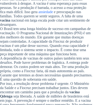
vulneráveis à dengue. A vacina é uma esperança para essas
pessoas. Se a produção é barrada, o acesso a essa proteção
fica mais difícil. Isso gera
ansiedade
e preocupação nas
famílias. Todos querem se sentir seguros. A falta de uma
vacina
nacional em larga escala pode criar um sentimento de
desamparo.
O Brasil tem uma longa história de sucesso em campanhas de
vacinação. O Programa Nacional de Imunizações (PNI) é um
dos melhores do mundo. Ele garante que muitas doenças
sejam controladas. A capacidade da Fiocruz de produzir
vacinas é um pilar desse sucesso. Quando essa capacidade é
limitada, todo o sistema sente o impacto. É como tirar uma
peça importante de uma máquina que funciona bem.
A dependência de vacinas de outros países também tem seus
desafios. Pode haver problemas de logística. A entrega pode
demorar. Os custos podem ser mais altos. Ter uma produção
própria, como a Fiocruz faria, dá mais autonomia ao país.
Garante que teremos as doses necessárias quando precisarmos.
É uma questão de soberania em saúde.
Por isso, a resolução desse problema é urgente. O Ministério
da Saúde e a Fiocruz precisam trabalhar juntos. Eles devem
encontrar um caminho para que a produção da
vacina
Qdenga
seja liberada. A saúde de milhões de brasileiros está
em jogo. A prevenção é sempre o melhor remédio. E a vacina
é uma ferramenta fundamental nessa prevenção. Não podemos