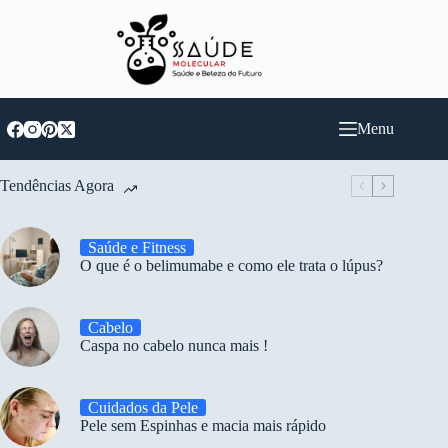
Pular
para
o
conteúdo
Menu
Tendências Agora
Saúde e Fitness
O que é o belimumabe e como ele trata o lúpus?
Cabelo
Caspa no cabelo nunca mais !
Cuidados da Pele
Pele sem Espinhas e macia mais rápido