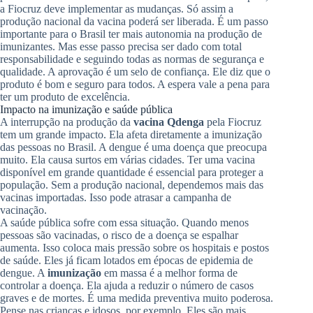
a Fiocruz deve implementar as mudanças. Só assim a
produção nacional da vacina poderá ser liberada. É um passo
importante para o Brasil ter mais autonomia na produção de
imunizantes. Mas esse passo precisa ser dado com total
responsabilidade e seguindo todas as normas de segurança e
qualidade. A aprovação é um selo de confiança. Ele diz que o
produto é bom e seguro para todos. A espera vale a pena para
ter um produto de excelência.
Impacto na imunização e saúde pública
A interrupção na produção da
vacina Qdenga
pela Fiocruz
tem um grande impacto. Ela afeta diretamente a imunização
das pessoas no Brasil. A dengue é uma doença que preocupa
muito. Ela causa surtos em várias cidades. Ter uma vacina
disponível em grande quantidade é essencial para proteger a
população. Sem a produção nacional, dependemos mais das
vacinas importadas. Isso pode atrasar a campanha de
vacinação.
A saúde pública sofre com essa situação. Quando menos
pessoas são vacinadas, o risco de a doença se espalhar
aumenta. Isso coloca mais pressão sobre os hospitais e postos
de saúde. Eles já ficam lotados em épocas de epidemia de
dengue. A
imunização
em massa é a melhor forma de
controlar a doença. Ela ajuda a reduzir o número de casos
graves e de mortes. É uma medida preventiva muito poderosa.
Pense nas crianças e idosos, por exemplo. Eles são mais