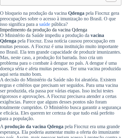
O bloqueio na produção da vacina
Qdenga
pela Fiocruz gera
preocupações sobre o acesso à imunização no Brasil. O que
isso significa para a
saúde
pública?
Impedimento da produção da vacina Qdenga
O Ministério da Saúde impediu a produção da
vacina
Qdenga
pela Fiocruz. Essa notícia causou preocupação em
muitas pessoas. A Fiocruz é uma instituição muito importante
no Brasil. Ela tem grande capacidade de produzir imunizantes.
Mas, neste caso, a produção foi barrada. Isso cria um
problema para o combate à dengue no país. A dengue é uma
doença séria e afeta muitas pessoas. Ter uma vacina produzida
aqui seria muito bom.
A decisão do Ministério da Saúde não foi aleatória. Existem
regras e critérios que precisam ser seguidos. Para uma vacina
ser produzida, ela passa por várias etapas. Isso inclui testes
rigorosos e aprovações. A Fiocruz precisava atender a certas
exigências. Parece que alguns desses pontos não foram
totalmente cumpridos. O Ministério busca garantir a segurança
e eficácia. Eles querem ter certeza de que tudo está perfeito
para a população.
A
produção da vacina Qdenga
pela Fiocruz era uma grande
esperança. Ela poderia aumentar muito a oferta do imunizante
no país. Assim, mais pessoas teriam acesso à proteção contra a