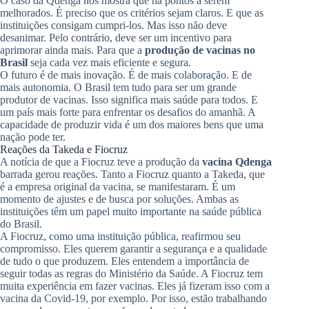
O caso da Qdenga nos mostra que há pontos a serem
melhorados. É preciso que os critérios sejam claros. E que as
instituições consigam cumpri-los. Mas isso não deve
desanimar. Pelo contrário, deve ser um incentivo para
aprimorar ainda mais. Para que a
produção de vacinas no
Brasil
seja cada vez mais eficiente e segura.
O futuro é de mais inovação. É de mais colaboração. E de
mais autonomia. O Brasil tem tudo para ser um grande
produtor de vacinas. Isso significa mais saúde para todos. E
um país mais forte para enfrentar os desafios do amanhã. A
capacidade de produzir vida é um dos maiores bens que uma
nação pode ter.
Reações da Takeda e Fiocruz
A notícia de que a Fiocruz teve a produção da
vacina Qdenga
barrada gerou reações. Tanto a Fiocruz quanto a Takeda, que
é a empresa original da vacina, se manifestaram. É um
momento de ajustes e de busca por soluções. Ambas as
instituições têm um papel muito importante na saúde pública
do Brasil.
A Fiocruz, como uma instituição pública, reafirmou seu
compromisso. Eles querem garantir a segurança e a qualidade
de tudo o que produzem. Eles entendem a importância de
seguir todas as regras do Ministério da Saúde. A Fiocruz tem
muita experiência em fazer vacinas. Eles já fizeram isso com a
vacina da Covid-19, por exemplo. Por isso, estão trabalhando