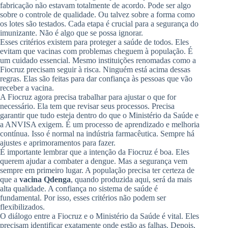
fabricação não estavam totalmente de acordo. Pode ser algo
sobre o controle de qualidade. Ou talvez sobre a forma como
os lotes são testados. Cada etapa é crucial para a segurança do
imunizante. Não é algo que se possa ignorar.
Esses critérios existem para proteger a saúde de todos. Eles
evitam que vacinas com problemas cheguem à população. É
um cuidado essencial. Mesmo instituições renomadas como a
Fiocruz precisam seguir à risca. Ninguém está acima dessas
regras. Elas são feitas para dar confiança às pessoas que vão
receber a vacina.
A Fiocruz agora precisa trabalhar para ajustar o que for
necessário. Ela tem que revisar seus processos. Precisa
garantir que tudo esteja dentro do que o Ministério da Saúde e
a ANVISA exigem. É um processo de aprendizado e melhoria
contínua. Isso é normal na indústria farmacêutica. Sempre há
ajustes e aprimoramentos para fazer.
É importante lembrar que a intenção da Fiocruz é boa. Eles
querem ajudar a combater a dengue. Mas a segurança vem
sempre em primeiro lugar. A população precisa ter certeza de
que a
vacina Qdenga
, quando produzida aqui, será da mais
alta qualidade. A confiança no sistema de saúde é
fundamental. Por isso, esses critérios não podem ser
flexibilizados.
O diálogo entre a Fiocruz e o Ministério da Saúde é vital. Eles
precisam identificar exatamente onde estão as falhas. Depois,