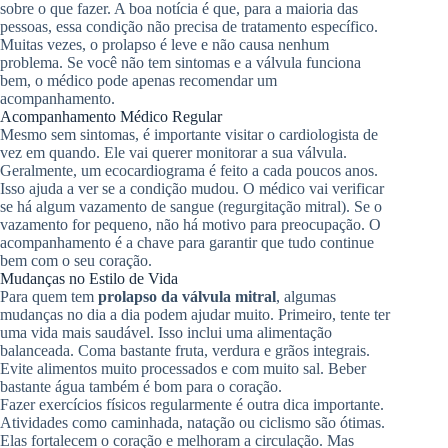
sobre o que fazer. A boa notícia é que, para a maioria das
pessoas, essa condição não precisa de tratamento específico.
Muitas vezes, o prolapso é leve e não causa nenhum
problema. Se você não tem sintomas e a válvula funciona
bem, o médico pode apenas recomendar um
acompanhamento.
Acompanhamento Médico Regular
Mesmo sem sintomas, é importante visitar o cardiologista de
vez em quando. Ele vai querer monitorar a sua válvula.
Geralmente, um ecocardiograma é feito a cada poucos anos.
Isso ajuda a ver se a condição mudou. O médico vai verificar
se há algum vazamento de sangue (regurgitação mitral). Se o
vazamento for pequeno, não há motivo para preocupação. O
acompanhamento é a chave para garantir que tudo continue
bem com o seu coração.
Mudanças no Estilo de Vida
Para quem tem
prolapso da válvula mitral
, algumas
mudanças no dia a dia podem ajudar muito. Primeiro, tente ter
uma vida mais saudável. Isso inclui uma alimentação
balanceada. Coma bastante fruta, verdura e grãos integrais.
Evite alimentos muito processados e com muito sal. Beber
bastante água também é bom para o coração.
Fazer exercícios físicos regularmente é outra dica importante.
Atividades como caminhada, natação ou ciclismo são ótimas.
Elas fortalecem o coração e melhoram a circulação. Mas