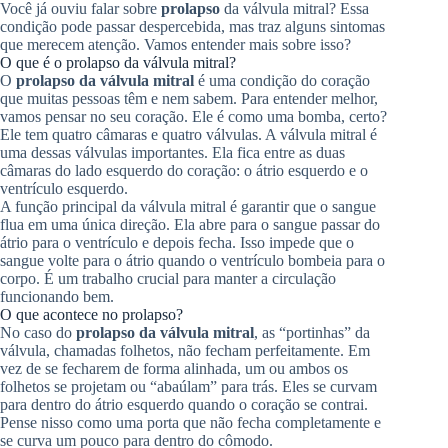
Você já ouviu falar sobre
prolapso
da válvula mitral? Essa
condição pode passar despercebida, mas traz alguns sintomas
que merecem atenção. Vamos entender mais sobre isso?
O que é o prolapso da válvula mitral?
O
prolapso da válvula mitral
é uma condição do coração
que muitas pessoas têm e nem sabem. Para entender melhor,
vamos pensar no seu coração. Ele é como uma bomba, certo?
Ele tem quatro câmaras e quatro válvulas. A válvula mitral é
uma dessas válvulas importantes. Ela fica entre as duas
câmaras do lado esquerdo do coração: o átrio esquerdo e o
ventrículo esquerdo.
A função principal da válvula mitral é garantir que o sangue
flua em uma única direção. Ela abre para o sangue passar do
átrio para o ventrículo e depois fecha. Isso impede que o
sangue volte para o átrio quando o ventrículo bombeia para o
corpo. É um trabalho crucial para manter a circulação
funcionando bem.
O que acontece no prolapso?
No caso do
prolapso da válvula mitral
, as “portinhas” da
válvula, chamadas folhetos, não fecham perfeitamente. Em
vez de se fecharem de forma alinhada, um ou ambos os
folhetos se projetam ou “abaúlam” para trás. Eles se curvam
para dentro do átrio esquerdo quando o coração se contrai.
Pense nisso como uma porta que não fecha completamente e
se curva um pouco para dentro do cômodo.