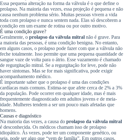
Essa pequena alteração na forma da válvula é o que define o
prolapso. Na maioria das vezes, essa projeção é pequena e não
causa nenhum problema sério. Muitas pessoas vivem a vida
toda com prolapso e nunca sentem nada. Elas só descobrem a
condição em um exame de rotina ou por outro motivo.
É uma condição grave?
Geralmente, o
prolapso da válvula mitral
não é grave. Para
a maioria das pessoas, é uma condição benigna. No entanto,
em alguns casos, o prolapso pode fazer com que a válvula não
feche totalmente. Isso permite que uma pequena quantidade de
sangue vaze de volta para o átrio. Esse vazamento é chamado
de regurgitação mitral. Se a regurgitação for leve, pode não
haver sintomas. Mas se for mais significativa, pode exigir
acompanhamento médico.
É importante saber que o prolapso é uma das condições
cardíacas mais comuns. Estima-se que afete cerca de 2% a 3%
da população. Pode ocorrer em qualquer idade, mas é mais
frequentemente diagnosticado em adultos jovens e de meia-
idade. Mulheres tendem a ser um pouco mais afetadas que
homens.
Causas e diagnóstico
Na maioria das vezes, a causa do
prolapso da válvula mitral
é desconhecida. Os médicos chamam isso de prolapso
idiopático. Às vezes, pode ter um componente genético, ou
seja, pode ser algo que “vem de família”. Em outros casos,