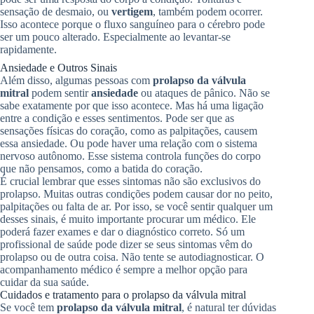
sensação de desmaio, ou
vertigem
, também podem ocorrer.
Isso acontece porque o fluxo sanguíneo para o cérebro pode
ser um pouco alterado. Especialmente ao levantar-se
rapidamente.
Ansiedade e Outros Sinais
Além disso, algumas pessoas com
prolapso da válvula
mitral
podem sentir
ansiedade
ou ataques de pânico. Não se
sabe exatamente por que isso acontece. Mas há uma ligação
entre a condição e esses sentimentos. Pode ser que as
sensações físicas do coração, como as palpitações, causem
essa ansiedade. Ou pode haver uma relação com o sistema
nervoso autônomo. Esse sistema controla funções do corpo
que não pensamos, como a batida do coração.
É crucial lembrar que esses sintomas não são exclusivos do
prolapso. Muitas outras condições podem causar dor no peito,
palpitações ou falta de ar. Por isso, se você sentir qualquer um
desses sinais, é muito importante procurar um médico. Ele
poderá fazer exames e dar o diagnóstico correto. Só um
profissional de saúde pode dizer se seus sintomas vêm do
prolapso ou de outra coisa. Não tente se autodiagnosticar. O
acompanhamento médico é sempre a melhor opção para
cuidar da sua saúde.
Cuidados e tratamento para o prolapso da válvula mitral
Se você tem
prolapso da válvula mitral
, é natural ter dúvidas