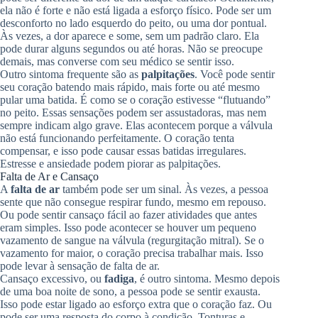
ela não é forte e não está ligada a esforço físico. Pode ser um
desconforto no lado esquerdo do peito, ou uma dor pontual.
Às vezes, a dor aparece e some, sem um padrão claro. Ela
pode durar alguns segundos ou até horas. Não se preocupe
demais, mas converse com seu médico se sentir isso.
Outro sintoma frequente são as
palpitações
. Você pode sentir
seu coração batendo mais rápido, mais forte ou até mesmo
pular uma batida. É como se o coração estivesse “flutuando”
no peito. Essas sensações podem ser assustadoras, mas nem
sempre indicam algo grave. Elas acontecem porque a válvula
não está funcionando perfeitamente. O coração tenta
compensar, e isso pode causar essas batidas irregulares.
Estresse e ansiedade podem piorar as palpitações.
Falta de Ar e Cansaço
A
falta de ar
também pode ser um sinal. Às vezes, a pessoa
sente que não consegue respirar fundo, mesmo em repouso.
Ou pode sentir cansaço fácil ao fazer atividades que antes
eram simples. Isso pode acontecer se houver um pequeno
vazamento de sangue na válvula (regurgitação mitral). Se o
vazamento for maior, o coração precisa trabalhar mais. Isso
pode levar à sensação de falta de ar.
Cansaço excessivo, ou
fadiga
, é outro sintoma. Mesmo depois
de uma boa noite de sono, a pessoa pode se sentir exausta.
Isso pode estar ligado ao esforço extra que o coração faz. Ou
pode ser uma resposta do corpo à condição. Tonturas e