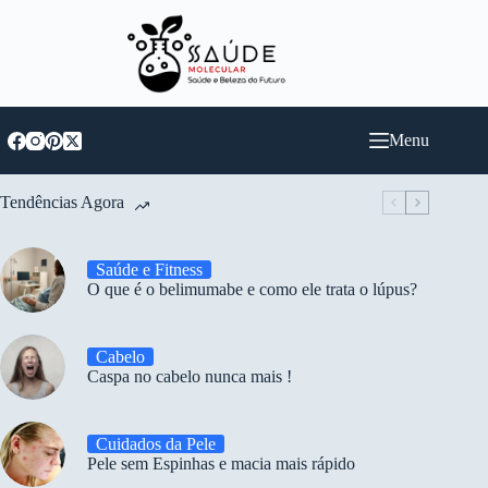
Pular
para
o
conteúdo
Menu
Tendências Agora
Saúde e Fitness
O que é o belimumabe e como ele trata o lúpus?
Cabelo
Caspa no cabelo nunca mais !
Cuidados da Pele
Pele sem Espinhas e macia mais rápido