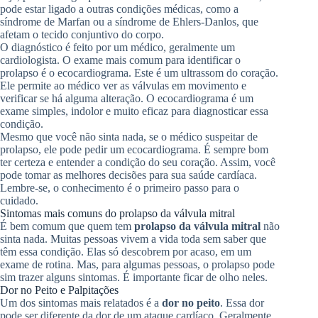
pode estar ligado a outras condições médicas, como a
síndrome de Marfan ou a síndrome de Ehlers-Danlos, que
afetam o tecido conjuntivo do corpo.
O diagnóstico é feito por um médico, geralmente um
cardiologista. O exame mais comum para identificar o
prolapso é o ecocardiograma. Este é um ultrassom do coração.
Ele permite ao médico ver as válvulas em movimento e
verificar se há alguma alteração. O ecocardiograma é um
exame simples, indolor e muito eficaz para diagnosticar essa
condição.
Mesmo que você não sinta nada, se o médico suspeitar de
prolapso, ele pode pedir um ecocardiograma. É sempre bom
ter certeza e entender a condição do seu coração. Assim, você
pode tomar as melhores decisões para sua saúde cardíaca.
Lembre-se, o conhecimento é o primeiro passo para o
cuidado.
Sintomas mais comuns do prolapso da válvula mitral
É bem comum que quem tem
prolapso da válvula mitral
não
sinta nada. Muitas pessoas vivem a vida toda sem saber que
têm essa condição. Elas só descobrem por acaso, em um
exame de rotina. Mas, para algumas pessoas, o prolapso pode
sim trazer alguns sintomas. É importante ficar de olho neles.
Dor no Peito e Palpitações
Um dos sintomas mais relatados é a
dor no peito
. Essa dor
pode ser diferente da dor de um ataque cardíaco. Geralmente,