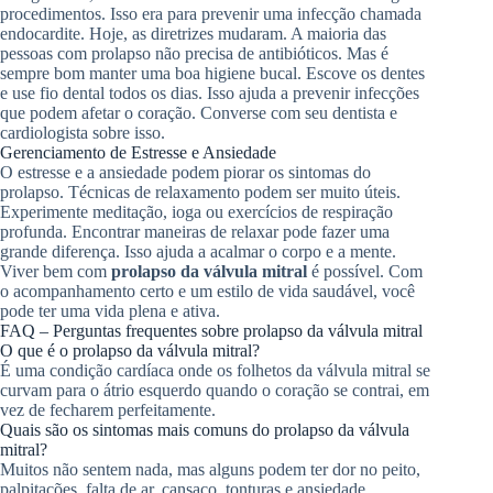
procedimentos. Isso era para prevenir uma infecção chamada
endocardite. Hoje, as diretrizes mudaram. A maioria das
pessoas com prolapso não precisa de antibióticos. Mas é
sempre bom manter uma boa higiene bucal. Escove os dentes
e use fio dental todos os dias. Isso ajuda a prevenir infecções
que podem afetar o coração. Converse com seu dentista e
cardiologista sobre isso.
Gerenciamento de Estresse e Ansiedade
O estresse e a ansiedade podem piorar os sintomas do
prolapso. Técnicas de relaxamento podem ser muito úteis.
Experimente meditação, ioga ou exercícios de respiração
profunda. Encontrar maneiras de relaxar pode fazer uma
grande diferença. Isso ajuda a acalmar o corpo e a mente.
Viver bem com
prolapso da válvula mitral
é possível. Com
o acompanhamento certo e um estilo de vida saudável, você
pode ter uma vida plena e ativa.
FAQ – Perguntas frequentes sobre prolapso da válvula mitral
O que é o prolapso da válvula mitral?
É uma condição cardíaca onde os folhetos da válvula mitral se
curvam para o átrio esquerdo quando o coração se contrai, em
vez de fecharem perfeitamente.
Quais são os sintomas mais comuns do prolapso da válvula
mitral?
Muitos não sentem nada, mas alguns podem ter dor no peito,
palpitações, falta de ar, cansaço, tonturas e ansiedade.