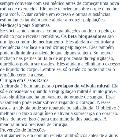
sempre converse com seu médico antes de começar uma nova
rotina de exercícios. Ele pode te orientar sobre o que é melhor
para você. Evitar cafeína em excesso e outras substâncias
estimulantes também pode ajudar a reduzir palpitações.
Medicação para Sintomas
Se você sente sintomas, como palpitações ou dor no peito, o
médico pode receitar remédios. Os
beta-bloqueadores
são
um tipo comum de medicamento. Eles ajudam a controlar a
frequência cardíaca e a reduzir as palpitações. Eles também
podem diminuir a ansiedade que alguns sentem. Se houver
inchaço nas pernas ou falta de ar por causa da regurgitação,
diuréticos podem ser usados. Eles ajudam a eliminar o excesso
de líquido do corpo. Lembre-se, só o médico pode indicar o
remédio certo e a dose.
Cirurgia em Casos Raros
A cirurgia é bem rara para o
prolapso da válvula mitral
. Ela
só é considerada quando a regurgitação mitral é muito grave.
Isso significa que há um vazamento grande de sangue. Esse
vazamento pode estar sobrecarregando o coração. Nesses
casos, a válvula pode ser reparada ou substituída. O objetivo é
melhorar o fluxo sanguíneo e aliviar a sobrecarga do coração.
Mas, de novo, isso é para uma minoria dos pacientes. A
maioria nunca precisará de cirurgia.
Prevenção de Infecções
Antigamente, era comum receitar antibióticos antes de alguns