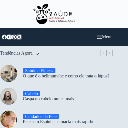
Pular
para
o
conteúdo
Menu
Tendências Agora
Saúde e Fitness
O que é o belimumabe e como ele trata o lúpus?
Cabelo
Caspa no cabelo nunca mais !
Cuidados da Pele
Pele sem Espinhas e macia mais rápido