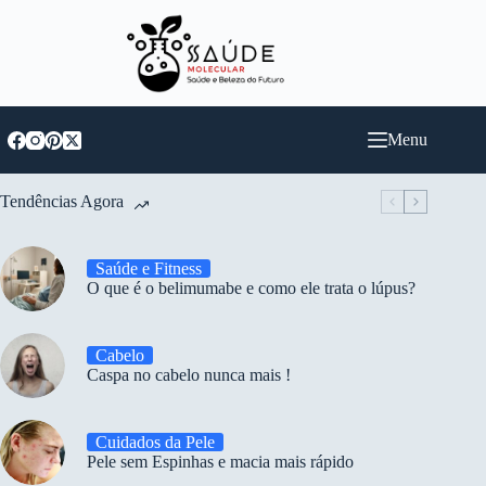
Pular
para
o
conteúdo
Menu
Tendências Agora
Saúde e Fitness
O que é o belimumabe e como ele trata o lúpus?
Cabelo
Caspa no cabelo nunca mais !
Cuidados da Pele
Pele sem Espinhas e macia mais rápido