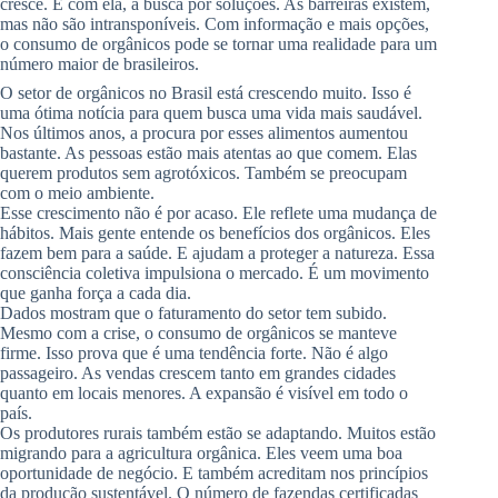
cresce. E com ela, a busca por soluções. As barreiras existem,
mas não são intransponíveis. Com informação e mais opções,
o consumo de orgânicos pode se tornar uma realidade para um
número maior de brasileiros.
O setor de orgânicos no Brasil está crescendo muito. Isso é
uma ótima notícia para quem busca uma vida mais saudável.
Nos últimos anos, a procura por esses alimentos aumentou
bastante. As pessoas estão mais atentas ao que comem. Elas
querem produtos sem agrotóxicos. Também se preocupam
com o meio ambiente.
Esse crescimento não é por acaso. Ele reflete uma mudança de
hábitos. Mais gente entende os benefícios dos orgânicos. Eles
fazem bem para a saúde. E ajudam a proteger a natureza. Essa
consciência coletiva impulsiona o mercado. É um movimento
que ganha força a cada dia.
Dados mostram que o faturamento do setor tem subido.
Mesmo com a crise, o consumo de orgânicos se manteve
firme. Isso prova que é uma tendência forte. Não é algo
passageiro. As vendas crescem tanto em grandes cidades
quanto em locais menores. A expansão é visível em todo o
país.
Os produtores rurais também estão se adaptando. Muitos estão
migrando para a agricultura orgânica. Eles veem uma boa
oportunidade de negócio. E também acreditam nos princípios
da produção sustentável. O número de fazendas certificadas