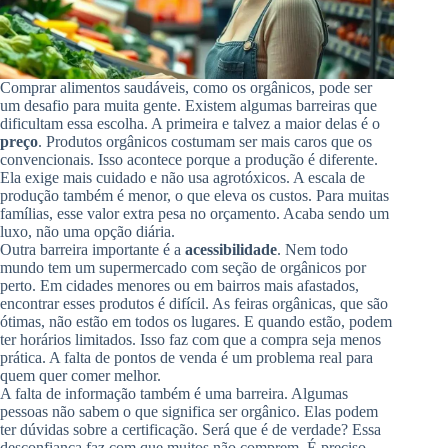
Comprar alimentos saudáveis, como os orgânicos, pode ser
um desafio para muita gente. Existem algumas barreiras que
dificultam essa escolha. A primeira e talvez a maior delas é o
preço
. Produtos orgânicos costumam ser mais caros que os
convencionais. Isso acontece porque a produção é diferente.
Ela exige mais cuidado e não usa agrotóxicos. A escala de
produção também é menor, o que eleva os custos. Para muitas
famílias, esse valor extra pesa no orçamento. Acaba sendo um
luxo, não uma opção diária.
Outra barreira importante é a
acessibilidade
. Nem todo
mundo tem um supermercado com seção de orgânicos por
perto. Em cidades menores ou em bairros mais afastados,
encontrar esses produtos é difícil. As feiras orgânicas, que são
ótimas, não estão em todos os lugares. E quando estão, podem
ter horários limitados. Isso faz com que a compra seja menos
prática. A falta de pontos de venda é um problema real para
quem quer comer melhor.
A falta de informação também é uma barreira. Algumas
pessoas não sabem o que significa ser orgânico. Elas podem
ter dúvidas sobre a certificação. Será que é de verdade? Essa
desconfiança faz com que muitos não comprem. É preciso