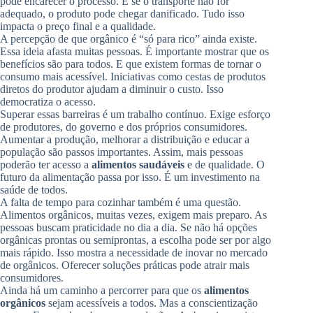
pode encarecer o processo. E se o transporte não for
adequado, o produto pode chegar danificado. Tudo isso
impacta o preço final e a qualidade.
A percepção de que orgânico é “só para rico” ainda existe.
Essa ideia afasta muitas pessoas. É importante mostrar que os
benefícios são para todos. E que existem formas de tornar o
consumo mais acessível. Iniciativas como cestas de produtos
diretos do produtor ajudam a diminuir o custo. Isso
democratiza o acesso.
Superar essas barreiras é um trabalho contínuo. Exige esforço
de produtores, do governo e dos próprios consumidores.
Aumentar a produção, melhorar a distribuição e educar a
população são passos importantes. Assim, mais pessoas
poderão ter acesso a
alimentos saudáveis
e de qualidade. O
futuro da alimentação passa por isso. É um investimento na
saúde de todos.
A falta de tempo para cozinhar também é uma questão.
Alimentos orgânicos, muitas vezes, exigem mais preparo. As
pessoas buscam praticidade no dia a dia. Se não há opções
orgânicas prontas ou semiprontas, a escolha pode ser por algo
mais rápido. Isso mostra a necessidade de inovar no mercado
de orgânicos. Oferecer soluções práticas pode atrair mais
consumidores.
Ainda há um caminho a percorrer para que os
alimentos
orgânicos
sejam acessíveis a todos. Mas a conscientização