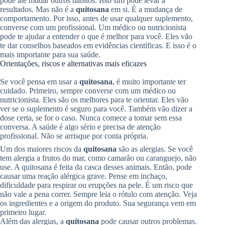
pode até mudar outros hábitos. Isso sim pode levar a
resultados. Mas não é a
quitosana
em si. É a mudança de
comportamento. Por isso, antes de usar qualquer suplemento,
converse com um profissional. Um médico ou nutricionista
pode te ajudar a entender o que é melhor para você. Eles vão
te dar conselhos baseados em evidências científicas. E isso é o
mais importante para sua saúde.
Orientações, riscos e alternativas mais eficazes
Se você pensa em usar a
quitosana
, é muito importante ter
cuidado. Primeiro, sempre converse com um médico ou
nutricionista. Eles são os melhores para te orientar. Eles vão
ver se o suplemento é seguro para você. Também vão dizer a
dose certa, se for o caso. Nunca comece a tomar sem essa
conversa. A saúde é algo sério e precisa de atenção
profissional. Não se arrisque por conta própria.
Um dos maiores riscos da
quitosana
são as alergias. Se você
tem alergia a frutos do mar, como camarão ou caranguejo, não
use. A quitosana é feita da casca desses animais. Então, pode
causar uma reação alérgica grave. Pense em inchaço,
dificuldade para respirar ou erupções na pele. É um risco que
não vale a pena correr. Sempre leia o rótulo com atenção. Veja
os ingredientes e a origem do produto. Sua segurança vem em
primeiro lugar.
Além das alergias, a
quitosana
pode causar outros problemas.