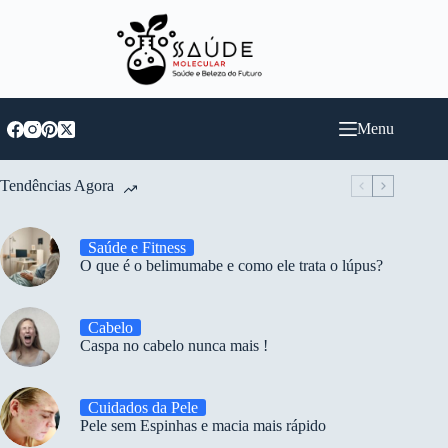
Pular
para
o
conteúdo
Menu
Tendências Agora
Saúde e Fitness
O que é o belimumabe e como ele trata o lúpus?
Cabelo
Caspa no cabelo nunca mais !
Cuidados da Pele
Pele sem Espinhas e macia mais rápido