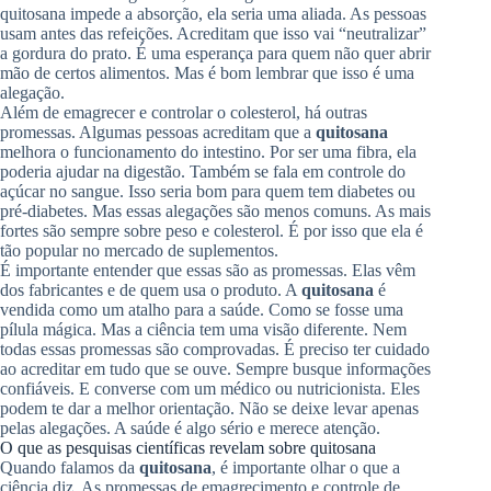
quitosana impede a absorção, ela seria uma aliada. As pessoas
usam antes das refeições. Acreditam que isso vai “neutralizar”
a gordura do prato. É uma esperança para quem não quer abrir
mão de certos alimentos. Mas é bom lembrar que isso é uma
alegação.
Além de emagrecer e controlar o colesterol, há outras
promessas. Algumas pessoas acreditam que a
quitosana
melhora o funcionamento do intestino. Por ser uma fibra, ela
poderia ajudar na digestão. Também se fala em controle do
açúcar no sangue. Isso seria bom para quem tem diabetes ou
pré-diabetes. Mas essas alegações são menos comuns. As mais
fortes são sempre sobre peso e colesterol. É por isso que ela é
tão popular no mercado de suplementos.
É importante entender que essas são as promessas. Elas vêm
dos fabricantes e de quem usa o produto. A
quitosana
é
vendida como um atalho para a saúde. Como se fosse uma
pílula mágica. Mas a ciência tem uma visão diferente. Nem
todas essas promessas são comprovadas. É preciso ter cuidado
ao acreditar em tudo que se ouve. Sempre busque informações
confiáveis. E converse com um médico ou nutricionista. Eles
podem te dar a melhor orientação. Não se deixe levar apenas
pelas alegações. A saúde é algo sério e merece atenção.
O que as pesquisas científicas revelam sobre quitosana
Quando falamos da
quitosana
, é importante olhar o que a
ciência diz. As promessas de emagrecimento e controle de