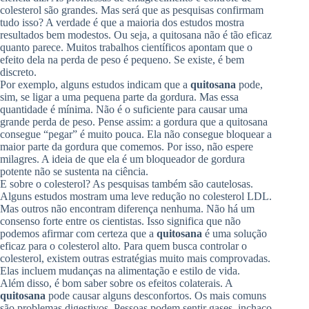
colesterol são grandes. Mas será que as pesquisas confirmam
tudo isso? A verdade é que a maioria dos estudos mostra
resultados bem modestos. Ou seja, a quitosana não é tão eficaz
quanto parece. Muitos trabalhos científicos apontam que o
efeito dela na perda de peso é pequeno. Se existe, é bem
discreto.
Por exemplo, alguns estudos indicam que a
quitosana
pode,
sim, se ligar a uma pequena parte da gordura. Mas essa
quantidade é mínima. Não é o suficiente para causar uma
grande perda de peso. Pense assim: a gordura que a quitosana
consegue “pegar” é muito pouca. Ela não consegue bloquear a
maior parte da gordura que comemos. Por isso, não espere
milagres. A ideia de que ela é um bloqueador de gordura
potente não se sustenta na ciência.
E sobre o colesterol? As pesquisas também são cautelosas.
Alguns estudos mostram uma leve redução no colesterol LDL.
Mas outros não encontram diferença nenhuma. Não há um
consenso forte entre os cientistas. Isso significa que não
podemos afirmar com certeza que a
quitosana
é uma solução
eficaz para o colesterol alto. Para quem busca controlar o
colesterol, existem outras estratégias muito mais comprovadas.
Elas incluem mudanças na alimentação e estilo de vida.
Além disso, é bom saber sobre os efeitos colaterais. A
quitosana
pode causar alguns desconfortos. Os mais comuns
são problemas digestivos. Pessoas podem sentir gases, inchaço