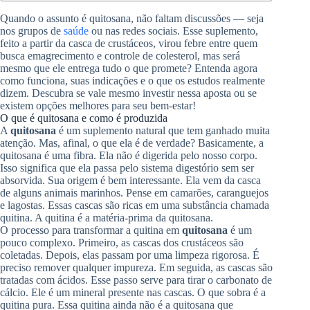
Quando o assunto é quitosana, não faltam discussões — seja
nos grupos de
saúde
ou nas redes sociais. Esse suplemento,
feito a partir da casca de crustáceos, virou febre entre quem
busca emagrecimento e controle de colesterol, mas será
mesmo que ele entrega tudo o que promete? Entenda agora
como funciona, suas indicações e o que os estudos realmente
dizem. Descubra se vale mesmo investir nessa aposta ou se
existem opções melhores para seu bem-estar!
O que é quitosana e como é produzida
A
quitosana
é um suplemento natural que tem ganhado muita
atenção. Mas, afinal, o que ela é de verdade? Basicamente, a
quitosana é uma fibra. Ela não é digerida pelo nosso corpo.
Isso significa que ela passa pelo sistema digestório sem ser
absorvida. Sua origem é bem interessante. Ela vem da casca
de alguns animais marinhos. Pense em camarões, caranguejos
e lagostas. Essas cascas são ricas em uma substância chamada
quitina. A quitina é a matéria-prima da quitosana.
O processo para transformar a quitina em
quitosana
é um
pouco complexo. Primeiro, as cascas dos crustáceos são
coletadas. Depois, elas passam por uma limpeza rigorosa. É
preciso remover qualquer impureza. Em seguida, as cascas são
tratadas com ácidos. Esse passo serve para tirar o carbonato de
cálcio. Ele é um mineral presente nas cascas. O que sobra é a
quitina pura. Essa quitina ainda não é a quitosana que