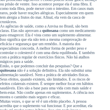
ou prisão de ventre. Isso acontece porque ela é uma fibra. E
como toda fibra, pode mexer com o intestino. Em casos mais
raros, pode haver reações alérgicas. Especialmente em quem
tem alergia a frutos do mar. Afinal, ela vem da casca de
crustáceos.
As agências de saúde, como a Anvisa no Brasil, são bem
claras. Elas não aprovam a
quitosana
como um medicamento
para emagrecer. Ela é vista como um suplemento alimentar.
Isso significa que ela não tem a mesma comprovação de
eficácia e segurança que um remédio. A maioria dos
especialistas concorda. A melhor forma de perder peso e
controlar o colesterol é com uma dieta equilibrada. E também
com a prática regular de exercícios físicos. Não há atalhos
mágicos para a saúde.
Então, o que podemos concluir das pesquisas? Que a
quitosana
não é a solução definitiva. Ela não substitui uma
alimentação saudável. Nem a prática de atividades físicas.
Seus efeitos, quando existem, são limitados. E os riscos de
efeitos colaterais existem. É sempre melhor focar em hábitos
saudáveis. Eles são a base para uma vida com mais saúde e
bem-estar. Não confie apenas em suplementos. A ciência nos
mostra o caminho mais seguro e eficaz.
Muitas vezes, o que se vê é um efeito placebo. A pessoa
acredita que o suplemento vai funcionar. E por acreditar, ela