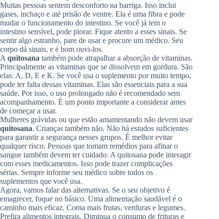
Muitas pessoas sentem desconforto na barriga. Isso inclui
gases, inchaço e até prisão de ventre. Ela é uma fibra e pode
mudar o funcionamento do intestino. Se você já tem o
intestino sensível, pode piorar. Fique atento a esses sinais. Se
sentir algo estranho, pare de usar e procure um médico. Seu
corpo dá sinais, e é bom ouvi-los.
A
quitosana
também pode atrapalhar a absorção de vitaminas.
Principalmente as vitaminas que se dissolvem em gordura. São
elas: A, D, E e K. Se você usa o suplemento por muito tempo,
pode ter falta dessas vitaminas. Elas são essenciais para a sua
saúde. Por isso, o uso prolongado não é recomendado sem
acompanhamento. É um ponto importante a considerar antes
de começar a usar.
Mulheres grávidas ou que estão amamentando não devem usar
quitosana
. Crianças também não. Não há estudos suficientes
para garantir a segurança nesses grupos. É melhor evitar
qualquer risco. Pessoas que tomam remédios para afinar o
sangue também devem ter cuidado. A quitosana pode interagir
com esses medicamentos. Isso pode trazer complicações
sérias. Sempre informe seu médico sobre todos os
suplementos que você usa.
Agora, vamos falar das alternativas. Se o seu objetivo é
emagrecer, foque no básico. Uma alimentação saudável é o
caminho mais eficaz. Coma mais frutas, verduras e legumes.
Prefira alimentos integrais. Diminua o consumo de frituras e