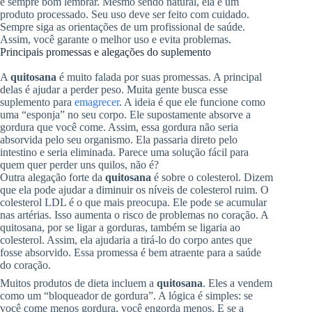
é sempre bom lembrar. Mesmo sendo natural, ela é um
produto processado. Seu uso deve ser feito com cuidado.
Sempre siga as orientações de um profissional de saúde.
Assim, você garante o melhor uso e evita problemas.
Principais promessas e alegações do suplemento
A
quitosana
é muito falada por suas promessas. A principal
delas é ajudar a perder peso. Muita gente busca esse
suplemento para
emagrecer
. A ideia é que ele funcione como
uma “esponja” no seu corpo. Ele supostamente absorve a
gordura que você come. Assim, essa gordura não seria
absorvida pelo seu organismo. Ela passaria direto pelo
intestino e seria eliminada. Parece uma solução fácil para
quem quer perder uns quilos, não é?
Outra alegação forte da
quitosana
é sobre o colesterol. Dizem
que ela pode ajudar a diminuir os níveis de colesterol ruim. O
colesterol LDL é o que mais preocupa. Ele pode se acumular
nas artérias. Isso aumenta o risco de problemas no coração. A
quitosana, por se ligar a gorduras, também se ligaria ao
colesterol. Assim, ela ajudaria a tirá-lo do corpo antes que
fosse absorvido. Essa promessa é bem atraente para a saúde
do coração.
Muitos produtos de dieta incluem a
quitosana
. Eles a vendem
como um “bloqueador de gordura”. A lógica é simples: se
você come menos gordura, você engorda menos. E se a