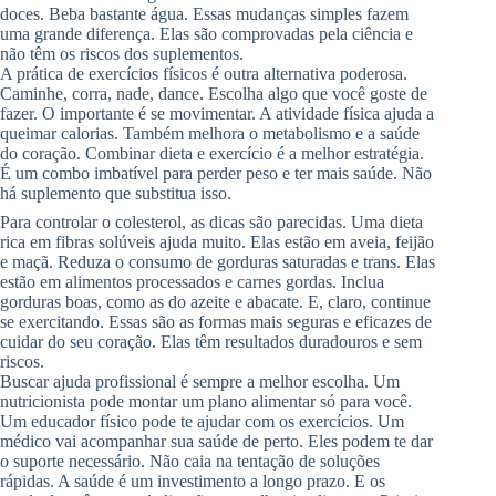
doces. Beba bastante água. Essas mudanças simples fazem
uma grande diferença. Elas são comprovadas pela ciência e
não têm os riscos dos suplementos.
A prática de exercícios físicos é outra alternativa poderosa.
Caminhe, corra, nade, dance. Escolha algo que você goste de
fazer. O importante é se movimentar. A atividade física ajuda a
queimar calorias. Também melhora o metabolismo e a saúde
do coração. Combinar dieta e exercício é a melhor estratégia.
É um combo imbatível para perder peso e ter mais saúde. Não
há suplemento que substitua isso.
Para controlar o colesterol, as dicas são parecidas. Uma dieta
rica em fibras solúveis ajuda muito. Elas estão em aveia, feijão
e maçã. Reduza o consumo de gorduras saturadas e trans. Elas
estão em alimentos processados e carnes gordas. Inclua
gorduras boas, como as do azeite e abacate. E, claro, continue
se exercitando. Essas são as formas mais seguras e eficazes de
cuidar do seu coração. Elas têm resultados duradouros e sem
riscos.
Buscar ajuda profissional é sempre a melhor escolha. Um
nutricionista pode montar um plano alimentar só para você.
Um educador físico pode te ajudar com os exercícios. Um
médico vai acompanhar sua saúde de perto. Eles podem te dar
o suporte necessário. Não caia na tentação de soluções
rápidas. A saúde é um investimento a longo prazo. E os