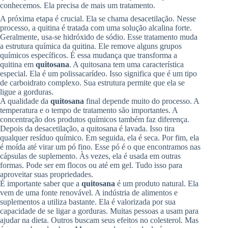
conhecemos. Ela precisa de mais um tratamento.
A próxima etapa é crucial. Ela se chama desacetilação. Nesse
processo, a quitina é tratada com uma solução alcalina forte.
Geralmente, usa-se hidróxido de sódio. Esse tratamento muda
a estrutura química da quitina. Ele remove alguns grupos
químicos específicos. É essa mudança que transforma a
quitina em
quitosana
. A quitosana tem uma característica
especial. Ela é um polissacarídeo. Isso significa que é um tipo
de carboidrato complexo. Sua estrutura permite que ela se
ligue a gorduras.
A qualidade da
quitosana
final depende muito do processo. A
temperatura e o tempo de tratamento são importantes. A
concentração dos produtos químicos também faz diferença.
Depois da desacetilação, a quitosana é lavada. Isso tira
qualquer resíduo químico. Em seguida, ela é seca. Por fim, ela
é moída até virar um pó fino. Esse pó é o que encontramos nas
cápsulas de suplemento. Às vezes, ela é usada em outras
formas. Pode ser em flocos ou até em gel. Tudo isso para
aproveitar suas propriedades.
É importante saber que a
quitosana
é um produto natural. Ela
vem de uma fonte renovável. A indústria de alimentos e
suplementos a utiliza bastante. Ela é valorizada por sua
capacidade de se ligar a gorduras. Muitas pessoas a usam para
ajudar na dieta. Outros buscam seus efeitos no colesterol. Mas