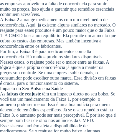
as empresas aproveitem a falta de concorrência para subir
muito os preços. Isso ajuda a garantir que remédios essenciais
continuem acessíveis.
A
Faixa 2
abrange medicamentos com um nível médio de
concorrência. Aqui, já existem alguns similares no mercado. O
reajuste para esses produtos é um pouco maior que o da Faixa
1. A CMED busca um equilíbrio. Ela permite um aumento que
cubra os custos das empresas. Mas também incentiva a
concorrência entre os fabricantes.
Por fim, a
Faixa 3
é para medicamentos com alta
concorrência. Há muitos produtos similares disponíveis.
Nesses casos, o reajuste pode ser o maior entre as faixas. A
lógica é que a própria concorrência já ajuda a manter os
preços sob controle. Se uma empresa subir demais, o
consumidor pode escolher outra marca. Essa divisão em faixas
é crucial para o funcionamento do sistema.
Impacto no Seu Bolso e na Saúde
As
faixas de reajuste
têm um impacto direto no seu bolso. Se
você usa um medicamento da Faixa 1, por exemplo, o
aumento pode ser menor. Isso é uma boa notícia para quem
depende de remédios específicos. Já se o seu remédio está na
Faixa 3, o aumento pode ser mais perceptível. É por isso que é
sempre bom ficar de olho nos anúncios da CMED.
Esse sistema também afeta a disponibilidade de
medicamentos. Se o reajuste for muito baixo, algumas