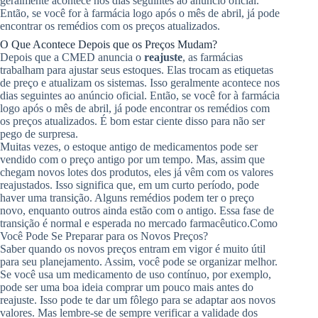
geralmente acontece nos dias seguintes ao anúncio oficial.
Então, se você for à farmácia logo após o mês de abril, já pode
encontrar os remédios com os preços atualizados.
O Que Acontece Depois que os Preços Mudam?
Depois que a CMED anuncia o
reajuste
, as farmácias
trabalham para ajustar seus estoques. Elas trocam as etiquetas
de preço e atualizam os sistemas. Isso geralmente acontece nos
dias seguintes ao anúncio oficial. Então, se você for à farmácia
logo após o mês de abril, já pode encontrar os remédios com
os preços atualizados. É bom estar ciente disso para não ser
pego de surpresa.
Muitas vezes, o estoque antigo de medicamentos pode ser
vendido com o preço antigo por um tempo. Mas, assim que
chegam novos lotes dos produtos, eles já vêm com os valores
reajustados. Isso significa que, em um curto período, pode
haver uma transição. Alguns remédios podem ter o preço
novo, enquanto outros ainda estão com o antigo. Essa fase de
transição é normal e esperada no mercado farmacêutico.
Como
Você Pode Se Preparar para os Novos Preços?
Saber quando os novos preços entram em vigor é muito útil
para seu planejamento. Assim, você pode se organizar melhor.
Se você usa um medicamento de uso contínuo, por exemplo,
pode ser uma boa ideia comprar um pouco mais antes do
reajuste. Isso pode te dar um fôlego para se adaptar aos novos
valores. Mas lembre-se de sempre verificar a validade dos