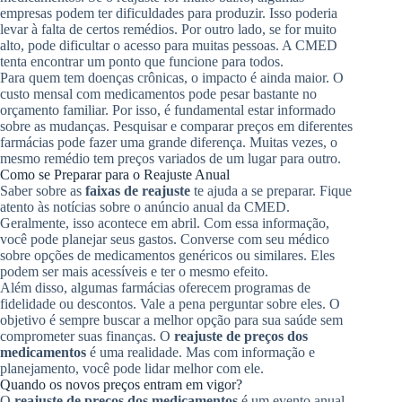
empresas podem ter dificuldades para produzir. Isso poderia
levar à falta de certos remédios. Por outro lado, se for muito
alto, pode dificultar o acesso para muitas pessoas. A CMED
tenta encontrar um ponto que funcione para todos.
Para quem tem doenças crônicas, o impacto é ainda maior. O
custo mensal com medicamentos pode pesar bastante no
orçamento familiar. Por isso, é fundamental estar informado
sobre as mudanças. Pesquisar e comparar preços em diferentes
farmácias pode fazer uma grande diferença. Muitas vezes, o
mesmo remédio tem preços variados de um lugar para outro.
Como se Preparar para o Reajuste Anual
Saber sobre as
faixas de reajuste
te ajuda a se preparar. Fique
atento às notícias sobre o anúncio anual da CMED.
Geralmente, isso acontece em abril. Com essa informação,
você pode planejar seus gastos. Converse com seu médico
sobre opções de medicamentos genéricos ou similares. Eles
podem ser mais acessíveis e ter o mesmo efeito.
Além disso, algumas farmácias oferecem programas de
fidelidade ou descontos. Vale a pena perguntar sobre eles. O
objetivo é sempre buscar a melhor opção para sua saúde sem
comprometer suas finanças. O
reajuste de preços dos
medicamentos
é uma realidade. Mas com informação e
planejamento, você pode lidar melhor com ele.
Quando os novos preços entram em vigor?
O
reajuste de preços dos medicamentos
é um evento anual