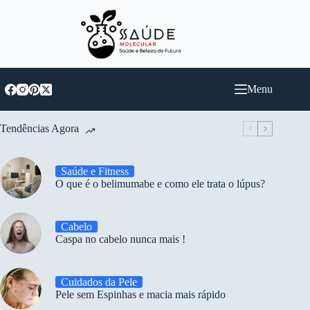
Pular
para
o
conteúdo
Menu
Tendências Agora
Saúde e Fitness
O que é o belimumabe e como ele trata o lúpus?
Cabelo
Caspa no cabelo nunca mais !
Cuidados da Pele
Pele sem Espinhas e macia mais rápido