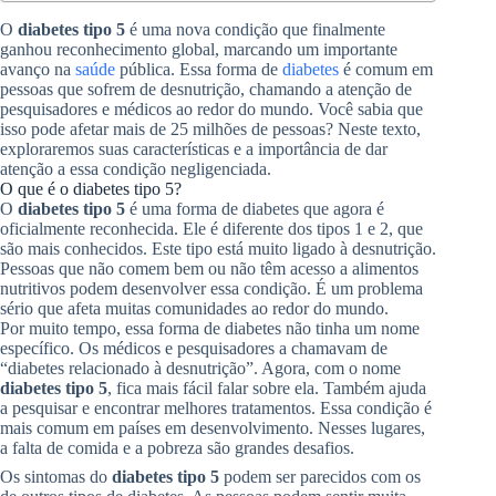
O
diabetes tipo 5
é uma nova condição que finalmente
ganhou reconhecimento global, marcando um importante
avanço na
saúde
pública. Essa forma de
diabetes
é comum em
pessoas que sofrem de desnutrição, chamando a atenção de
pesquisadores e médicos ao redor do mundo. Você sabia que
isso pode afetar mais de 25 milhões de pessoas? Neste texto,
exploraremos suas características e a importância de dar
atenção a essa condição negligenciada.
O que é o diabetes tipo 5?
O
diabetes tipo 5
é uma forma de diabetes que agora é
oficialmente reconhecida. Ele é diferente dos tipos 1 e 2, que
são mais conhecidos. Este tipo está muito ligado à desnutrição.
Pessoas que não comem bem ou não têm acesso a alimentos
nutritivos podem desenvolver essa condição. É um problema
sério que afeta muitas comunidades ao redor do mundo.
Por muito tempo, essa forma de diabetes não tinha um nome
específico. Os médicos e pesquisadores a chamavam de
“diabetes relacionado à desnutrição”. Agora, com o nome
diabetes tipo 5
, fica mais fácil falar sobre ela. Também ajuda
a pesquisar e encontrar melhores tratamentos. Essa condição é
mais comum em países em desenvolvimento. Nesses lugares,
a falta de comida e a pobreza são grandes desafios.
Os sintomas do
diabetes tipo 5
podem ser parecidos com os