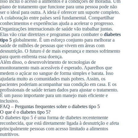
Isso inclui o acesso a alimentos e a condições de moradia. Um
plano de tratamento que funcione para uma pessoa pode não
ser o ideal para outra. A ideia é oferecer um suporte completo.
A colaboração entre países será fundamental. Compartilhar
conhecimentos e experiências ajuda a acelerar o progresso.
Organizações internacionais de saúde vão trabalhar juntas.
Elas vão criar diretrizes e programas para combater o
diabetes
tipo 5
globalmente. É um esforço conjunto para melhorar a
saúde de milhões de pessoas que vivem em áreas com
desnutrição. O futuro é de mais esperança e menos sofrimento
para quem enfrenta essa doença.
Além disso, o desenvolvimento de tecnologias de
monitoramento mais acessíveis é esperado. Aparelhos que
medem o açúcar no sangue de forma simples e barata. Isso
ajudaria muito as comunidades mais pobres. Assim, os
pacientes poderiam acompanhar sua condição em casa. E os
profissionais de saúde teriam dados para ajustar o tratamento.
É um passo importante para um manejo mais eficiente e
inclusivo.
FAQ – Perguntas frequentes sobre o diabetes tipo 5
O que é o diabetes tipo 5?
O diabetes tipo 5 é uma forma de diabetes recentemente
reconhecida, que está diretamente ligada à desnutrição e afeta
principalmente pessoas com acesso limitado a alimentos
nutritivos.