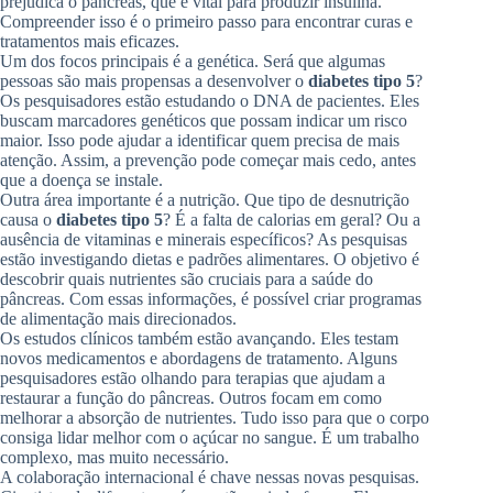
prejudica o pâncreas, que é vital para produzir insulina.
Compreender isso é o primeiro passo para encontrar curas e
tratamentos mais eficazes.
Um dos focos principais é a genética. Será que algumas
pessoas são mais propensas a desenvolver o
diabetes tipo 5
?
Os pesquisadores estão estudando o DNA de pacientes. Eles
buscam marcadores genéticos que possam indicar um risco
maior. Isso pode ajudar a identificar quem precisa de mais
atenção. Assim, a prevenção pode começar mais cedo, antes
que a doença se instale.
Outra área importante é a nutrição. Que tipo de desnutrição
causa o
diabetes tipo 5
? É a falta de calorias em geral? Ou a
ausência de vitaminas e minerais específicos? As pesquisas
estão investigando dietas e padrões alimentares. O objetivo é
descobrir quais nutrientes são cruciais para a saúde do
pâncreas. Com essas informações, é possível criar programas
de alimentação mais direcionados.
Os estudos clínicos também estão avançando. Eles testam
novos medicamentos e abordagens de tratamento. Alguns
pesquisadores estão olhando para terapias que ajudam a
restaurar a função do pâncreas. Outros focam em como
melhorar a absorção de nutrientes. Tudo isso para que o corpo
consiga lidar melhor com o açúcar no sangue. É um trabalho
complexo, mas muito necessário.
A colaboração internacional é chave nessas novas pesquisas.