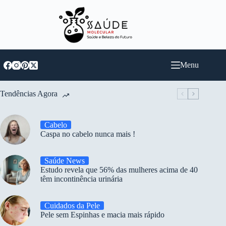
Pular
para
o
conteúdo
Menu
Tendências Agora
Cabelo
Caspa no cabelo nunca mais !
Saúde News
Estudo revela que 56% das mulheres acima de 40
têm incontinência urinária
Cuidados da Pele
Pele sem Espinhas e macia mais rápido