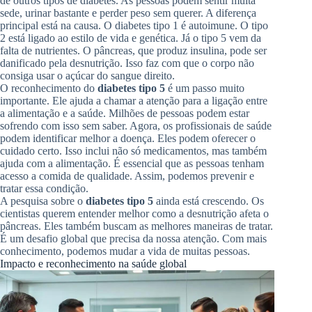
de outros tipos de diabetes. As pessoas podem sentir muita
sede, urinar bastante e perder peso sem querer. A diferença
principal está na causa. O diabetes tipo 1 é autoimune. O tipo
2 está ligado ao estilo de vida e genética. Já o tipo 5 vem da
falta de nutrientes. O pâncreas, que produz insulina, pode ser
danificado pela desnutrição. Isso faz com que o corpo não
consiga usar o açúcar do sangue direito.
O reconhecimento do
diabetes tipo 5
é um passo muito
importante. Ele ajuda a chamar a atenção para a ligação entre
a alimentação e a saúde. Milhões de pessoas podem estar
sofrendo com isso sem saber. Agora, os profissionais de saúde
podem identificar melhor a doença. Eles podem oferecer o
cuidado certo. Isso inclui não só medicamentos, mas também
ajuda com a alimentação. É essencial que as pessoas tenham
acesso a comida de qualidade. Assim, podemos prevenir e
tratar essa condição.
A pesquisa sobre o
diabetes tipo 5
ainda está crescendo. Os
cientistas querem entender melhor como a desnutrição afeta o
pâncreas. Eles também buscam as melhores maneiras de tratar.
É um desafio global que precisa da nossa atenção. Com mais
conhecimento, podemos mudar a vida de muitas pessoas.
Impacto e reconhecimento na saúde global