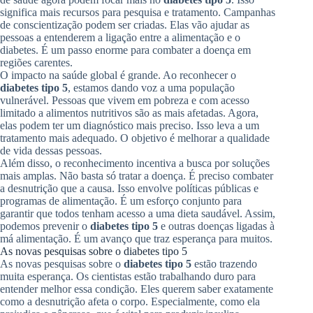
significa mais recursos para pesquisa e tratamento. Campanhas
de conscientização podem ser criadas. Elas vão ajudar as
pessoas a entenderem a ligação entre a alimentação e o
diabetes. É um passo enorme para combater a doença em
regiões carentes.
O impacto na saúde global é grande. Ao reconhecer o
diabetes tipo 5
, estamos dando voz a uma população
vulnerável. Pessoas que vivem em pobreza e com acesso
limitado a alimentos nutritivos são as mais afetadas. Agora,
elas podem ter um diagnóstico mais preciso. Isso leva a um
tratamento mais adequado. O objetivo é melhorar a qualidade
de vida dessas pessoas.
Além disso, o reconhecimento incentiva a busca por soluções
mais amplas. Não basta só tratar a doença. É preciso combater
a desnutrição que a causa. Isso envolve políticas públicas e
programas de alimentação. É um esforço conjunto para
garantir que todos tenham acesso a uma dieta saudável. Assim,
podemos prevenir o
diabetes tipo 5
e outras doenças ligadas à
má alimentação. É um avanço que traz esperança para muitos.
As novas pesquisas sobre o diabetes tipo 5
As novas pesquisas sobre o
diabetes tipo 5
estão trazendo
muita esperança. Os cientistas estão trabalhando duro para
entender melhor essa condição. Eles querem saber exatamente
como a desnutrição afeta o corpo. Especialmente, como ela