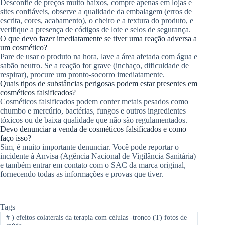
Desconfie de preços muito baixos, compre apenas em lojas e
sites confiáveis, observe a qualidade da embalagem (erros de
escrita, cores, acabamento), o cheiro e a textura do produto, e
verifique a presença de códigos de lote e selos de segurança.
O que devo fazer imediatamente se tiver uma reação adversa a
um cosmético?
Pare de usar o produto na hora, lave a área afetada com água e
sabão neutro. Se a reação for grave (inchaço, dificuldade de
respirar), procure um pronto-socorro imediatamente.
Quais tipos de substâncias perigosas podem estar presentes em
cosméticos falsificados?
Cosméticos falsificados podem conter metais pesados como
chumbo e mercúrio, bactérias, fungos e outros ingredientes
tóxicos ou de baixa qualidade que não são regulamentados.
Devo denunciar a venda de cosméticos falsificados e como
faço isso?
Sim, é muito importante denunciar. Você pode reportar o
incidente à Anvisa (Agência Nacional de Vigilância Sanitária)
e também entrar em contato com o SAC da marca original,
fornecendo todas as informações e provas que tiver.
Tags
#
) efeitos colaterais da terapia com células -tronco (T) fotos de