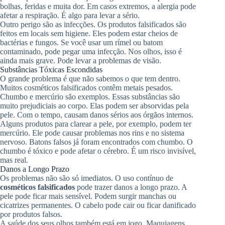
bolhas, feridas e muita dor. Em casos extremos, a alergia pode
afetar a respiração. É algo para levar a sério.
Outro perigo são as infecções. Os produtos falsificados são
feitos em locais sem higiene. Eles podem estar cheios de
bactérias e fungos. Se você usar um rímel ou batom
contaminado, pode pegar uma infecção. Nos olhos, isso é
ainda mais grave. Pode levar a problemas de visão.
Substâncias Tóxicas Escondidas
O grande problema é que não sabemos o que tem dentro.
Muitos cosméticos falsificados contêm metais pesados.
Chumbo e mercúrio são exemplos. Essas substâncias são
muito prejudiciais ao corpo. Elas podem ser absorvidas pela
pele. Com o tempo, causam danos sérios aos órgãos internos.
Alguns produtos para clarear a pele, por exemplo, podem ter
mercúrio. Ele pode causar problemas nos rins e no sistema
nervoso. Batons falsos já foram encontrados com chumbo. O
chumbo é tóxico e pode afetar o cérebro. É um risco invisível,
mas real.
Danos a Longo Prazo
Os problemas não são só imediatos. O uso contínuo de
cosméticos falsificados
pode trazer danos a longo prazo. A
pele pode ficar mais sensível. Podem surgir manchas ou
cicatrizes permanentes. O cabelo pode cair ou ficar danificado
por produtos falsos.
A saúde dos seus olhos também está em jogo. Maquiagens