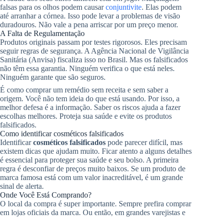
falsas para os olhos podem causar
conjuntivite
. Elas podem
até arranhar a córnea. Isso pode levar a problemas de visão
duradouros. Não vale a pena arriscar por um preço menor.
A Falta de Regulamentação
Produtos originais passam por testes rigorosos. Eles precisam
seguir regras de segurança. A Agência Nacional de Vigilância
Sanitária (Anvisa) fiscaliza isso no Brasil. Mas os falsificados
não têm essa garantia. Ninguém verifica o que está neles.
Ninguém garante que são seguros.
É como comprar um remédio sem receita e sem saber a
origem. Você não tem ideia do que está usando. Por isso, a
melhor defesa é a informação. Saber os riscos ajuda a fazer
escolhas melhores. Proteja sua saúde e evite os produtos
falsificados.
Como identificar cosméticos falsificados
Identificar
cosméticos falsificados
pode parecer difícil, mas
existem dicas que ajudam muito. Ficar atento a alguns detalhes
é essencial para proteger sua saúde e seu bolso. A primeira
regra é desconfiar de preços muito baixos. Se um produto de
marca famosa está com um valor inacreditável, é um grande
sinal de alerta.
Onde Você Está Comprando?
O local da compra é super importante. Sempre prefira comprar
em lojas oficiais da marca. Ou então, em grandes varejistas e