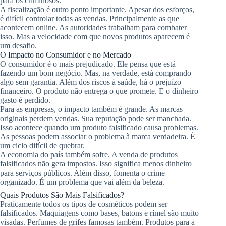
para os criminosos.
A fiscalização é outro ponto importante. Apesar dos esforços,
é difícil controlar todas as vendas. Principalmente as que
acontecem online. As autoridades trabalham para combater
isso. Mas a velocidade com que novos produtos aparecem é
um desafio.
O Impacto no Consumidor e no Mercado
O consumidor é o mais prejudicado. Ele pensa que está
fazendo um bom negócio. Mas, na verdade, está comprando
algo sem garantia. Além dos riscos à saúde, há o prejuízo
financeiro. O produto não entrega o que promete. E o dinheiro
gasto é perdido.
Para as empresas, o impacto também é grande. As marcas
originais perdem vendas. Sua reputação pode ser manchada.
Isso acontece quando um produto falsificado causa problemas.
As pessoas podem associar o problema à marca verdadeira. É
um ciclo difícil de quebrar.
A economia do país também sofre. A venda de produtos
falsificados não gera impostos. Isso significa menos dinheiro
para serviços públicos. Além disso, fomenta o crime
organizado. É um problema que vai além da beleza.
Quais Produtos São Mais Falsificados?
Praticamente todos os tipos de cosméticos podem ser
falsificados. Maquiagens como bases, batons e rímel são muito
visadas. Perfumes de grifes famosas também. Produtos para a