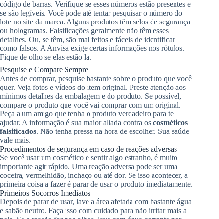
código de barras. Verifique se esses números estão presentes e
se são legíveis. Você pode até tentar pesquisar o número do
lote no site da marca. Alguns produtos têm selos de segurança
ou hologramas. Falsificações geralmente não têm esses
detalhes. Ou, se têm, são mal feitos e fáceis de identificar
como falsos. A Anvisa exige certas informações nos rótulos.
Fique de olho se elas estão lá.
Pesquise e Compare Sempre
Antes de comprar, pesquise bastante sobre o produto que você
quer. Veja fotos e vídeos do item original. Preste atenção aos
mínimos detalhes da embalagem e do produto. Se possível,
compare o produto que você vai comprar com um original.
Peça a um amigo que tenha o produto verdadeiro para te
ajudar. A informação é sua maior aliada contra os
cosméticos
falsificados
. Não tenha pressa na hora de escolher. Sua saúde
vale mais.
Procedimentos de segurança em caso de reações adversas
Se você usar um cosmético e sentir algo estranho, é muito
importante agir rápido. Uma reação adversa pode ser uma
coceira, vermelhidão, inchaço ou até dor. Se isso acontecer, a
primeira coisa a fazer é parar de usar o produto imediatamente.
Primeiros Socorros Imediatos
Depois de parar de usar, lave a área afetada com bastante água
e sabão neutro. Faça isso com cuidado para não irritar mais a