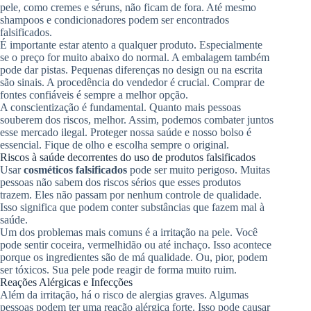
pele, como cremes e séruns, não ficam de fora. Até mesmo
shampoos e condicionadores podem ser encontrados
falsificados.
É importante estar atento a qualquer produto. Especialmente
se o preço for muito abaixo do normal. A embalagem também
pode dar pistas. Pequenas diferenças no design ou na escrita
são sinais. A procedência do vendedor é crucial. Comprar de
fontes confiáveis é sempre a melhor opção.
A conscientização é fundamental. Quanto mais pessoas
souberem dos riscos, melhor. Assim, podemos combater juntos
esse mercado ilegal. Proteger nossa saúde e nosso bolso é
essencial. Fique de olho e escolha sempre o original.
Riscos à saúde decorrentes do uso de produtos falsificados
Usar
cosméticos falsificados
pode ser muito perigoso. Muitas
pessoas não sabem dos riscos sérios que esses produtos
trazem. Eles não passam por nenhum controle de qualidade.
Isso significa que podem conter substâncias que fazem mal à
saúde.
Um dos problemas mais comuns é a irritação na pele. Você
pode sentir coceira, vermelhidão ou até inchaço. Isso acontece
porque os ingredientes são de má qualidade. Ou, pior, podem
ser tóxicos. Sua pele pode reagir de forma muito ruim.
Reações Alérgicas e Infecções
Além da irritação, há o risco de alergias graves. Algumas
pessoas podem ter uma reação alérgica forte. Isso pode causar