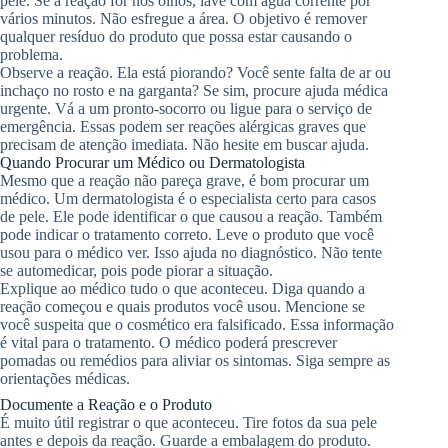
pele. Se a reação for nos olhos, lave com água corrente por
vários minutos. Não esfregue a área. O objetivo é remover
qualquer resíduo do produto que possa estar causando o
problema.
Observe a reação. Ela está piorando? Você sente falta de ar ou
inchaço no rosto e na garganta? Se sim, procure ajuda médica
urgente. Vá a um pronto-socorro ou ligue para o serviço de
emergência. Essas podem ser reações alérgicas graves que
precisam de atenção imediata. Não hesite em buscar ajuda.
Quando Procurar um Médico ou Dermatologista
Mesmo que a reação não pareça grave, é bom procurar um
médico. Um dermatologista é o especialista certo para casos
de pele. Ele pode identificar o que causou a reação. Também
pode indicar o tratamento correto. Leve o produto que você
usou para o médico ver. Isso ajuda no diagnóstico. Não tente
se automedicar, pois pode piorar a situação.
Explique ao médico tudo o que aconteceu. Diga quando a
reação começou e quais produtos você usou. Mencione se
você suspeita que o cosmético era falsificado. Essa informação
é vital para o tratamento. O médico poderá prescrever
pomadas ou remédios para aliviar os sintomas. Siga sempre as
orientações médicas.
Documente a Reação e o Produto
É muito útil registrar o que aconteceu. Tire fotos da sua pele
antes e depois da reação. Guarde a embalagem do produto.