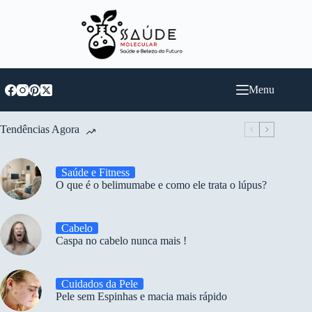
Pular
para
o
conteúdo
Menu
Tendências Agora
Saúde e Fitness
O que é o belimumabe e como ele trata o lúpus?
Cabelo
Caspa no cabelo nunca mais !
Cuidados da Pele
Pele sem Espinhas e macia mais rápido