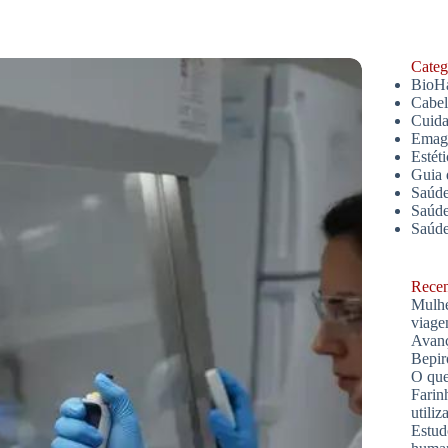
Catego
BioH
Cabe
Cuida
Emagr
Estét
Guia 
Saúde
Saúde
Saúd
Recent
Mulhe
viage
Avanç
Bepir
O que
Farin
utiliz
Estud