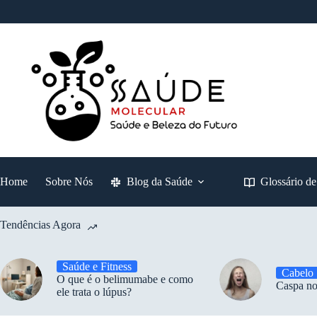
Pular
para
o
conteúdo
Home
Sobre Nós
Blog da Saúde
Glossário d
Tendências Agora
Saúde e Fitness
Cabelo
O que é o belimumabe e como
Caspa no
ele trata o lúpus?