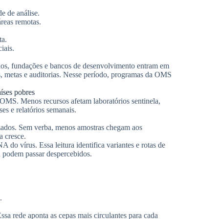
e de análise.
áreas remotas.
ta.
iais.
os, fundações e bancos de desenvolvimento entram em
s, metas e auditorias. Nesse período, programas da OMS
aíses pobres
OMS. Menos recursos afetam laboratórios sentinela,
ses e relatórios semanais.
nizados. Sem verba, menos amostras chegam aos
a cresce.
do vírus. Essa leitura identifica variantes e rotas de
a podem passar despercebidos.
.
ssa rede aponta as cepas mais circulantes para cada