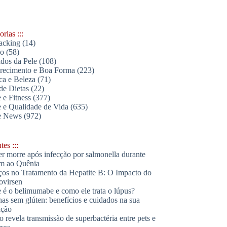
rias :::
acking
(14)
lo
(58)
dos da Pele
(108)
ecimento e Boa Forma
(223)
ica e Beleza
(71)
de Dietas
(22)
 e Fitness
(377)
 e Qualidade de Vida
(635)
e News
(972)
es :::
r morre após infecção por salmonella durante
m ao Quênia
os no Tratamento da Hepatite B: O Impacto do
ovirsen
 é o belimumabe e como ele trata o lúpus?
has sem glúten: benefícios e cuidados na sua
ação
o revela transmissão de superbactéria entre pets e