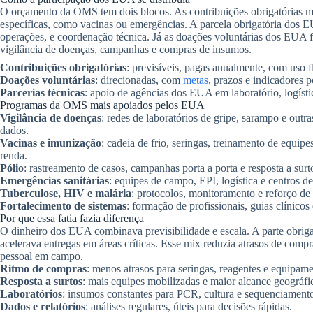
O orçamento da OMS tem dois blocos. As contribuições obrigatórias ma
específicas, como vacinas ou emergências. A parcela obrigatória dos EU
operações, e coordenação técnica. Já as doações voluntárias dos EUA
vigilância de doenças, campanhas e compras de insumos.
Contribuições obrigatórias
: previsíveis, pagas anualmente, com uso 
Doações voluntárias
: direcionadas, com
metas
, prazos e indicadores 
Parcerias técnicas
: apoio de agências dos EUA em laboratório, logísti
Programas da OMS mais apoiados pelos EUA
Vigilância de doenças
: redes de laboratórios de gripe, sarampo e outras
dados.
Vacinas e imunização
: cadeia de frio, seringas, treinamento de equip
renda.
Pólio
: rastreamento de casos, campanhas porta a porta e resposta a surt
Emergências sanitárias
: equipes de campo, EPI, logística e centros d
Tuberculose, HIV e malária
: protocolos, monitoramento e reforço de 
Fortalecimento de sistemas
: formação de profissionais, guias clínico
Por que essa fatia fazia diferença
O dinheiro dos EUA combinava previsibilidade e escala. A parte obrigat
acelerava entregas em áreas críticas. Esse mix reduzia atrasos de com
pessoal em campo.
Ritmo de compras
: menos atrasos para seringas, reagentes e equipame
Resposta a surtos
: mais equipes mobilizadas e maior alcance geográfi
Laboratórios
: insumos constantes para PCR, cultura e sequenciament
Dados e relatórios
: análises regulares, úteis para decisões rápidas.