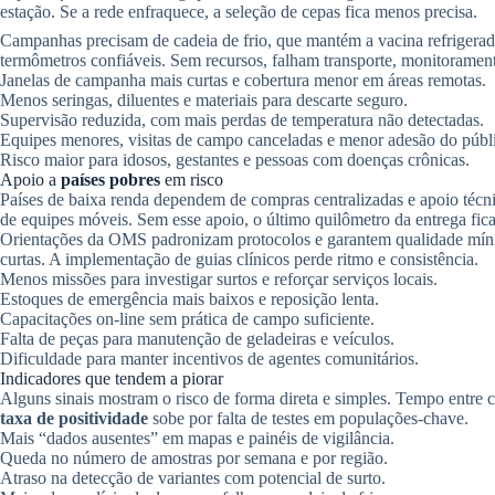
estação. Se a rede enfraquece, a seleção de cepas fica menos precisa.
Campanhas precisam de cadeia de frio, que mantém a vacina refrigerada. 
termômetros confiáveis. Sem recursos, falham transporte, monitoramen
Janelas de campanha mais curtas e cobertura menor em áreas remotas.
Menos seringas, diluentes e materiais para descarte seguro.
Supervisão reduzida, com mais perdas de temperatura não detectadas.
Equipes menores, visitas de campo canceladas e menor adesão do públ
Risco maior para idosos, gestantes e pessoas com doenças crônicas.
Apoio a
países pobres
em risco
Países de baixa renda dependem de compras centralizadas e apoio técnic
de equipes móveis. Sem esse apoio, o último quilômetro da entrega fic
Orientações da OMS padronizam protocolos e garantem qualidade mínim
curtas. A implementação de guias clínicos perde ritmo e consistência.
Menos missões para investigar surtos e reforçar serviços locais.
Estoques de emergência mais baixos e reposição lenta.
Capacitações on-line sem prática de campo suficiente.
Falta de peças para manutenção de geladeiras e veículos.
Dificuldade para manter incentivos de agentes comunitários.
Indicadores que tendem a piorar
Alguns sinais mostram o risco de forma direta e simples. Tempo entre c
taxa de positividade
sobe por falta de testes em populações-chave.
Mais “dados ausentes” em mapas e painéis de vigilância.
Queda no número de amostras por semana e por região.
Atraso na detecção de variantes com potencial de surto.