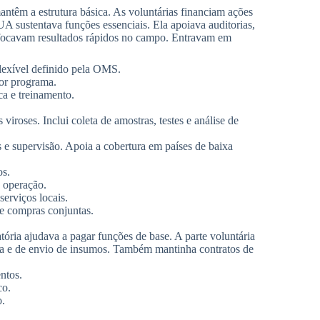
ntêm a estrutura básica. As voluntárias financiam ações
A sustentava funções essenciais. Ela apoiava auditorias,
 focavam resultados rápidos no campo. Entravam em
flexível definido pela OMS.
por programa.
ca e treinamento.
 viroses. Inclui coleta de amostras, testes e análise de
es e supervisão. Apoia a cobertura em países de baixa
os.
e operação.
serviços locais.
s e compras conjuntas.
ória ajudava a pagar funções de base. A parte voluntária
pra e de envio de insumos. Também mantinha contratos de
ntos.
co.
o.