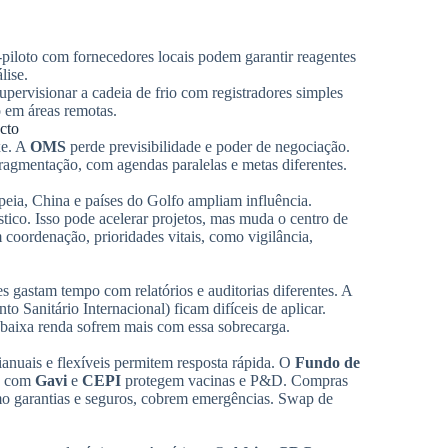
s-piloto com fornecedores locais podem garantir reagentes
lise.
pervisionar a cadeia de frio com registradores simples
o em áreas remotas.
cto
xe. A
OMS
perde previsibilidade e poder de negociação.
ragmentação, com agendas paralelas e metas diferentes.
a, China e países do Golfo ampliam influência.
ico. Isso pode acelerar projetos, mas muda o centro de
em coordenação, prioridades vitais, como vigilância,
 gastam tempo com relatórios e auditorias diferentes. A
o Sanitário Internacional) ficam difíceis de aplicar.
 baixa renda sofrem mais com essa sobrecarga.
ianuais e flexíveis permitem resposta rápida. O
Fundo de
as com
Gavi
e
CEPI
protegem vacinas e P&D. Compras
mo garantias e seguros, cobrem emergências. Swap de