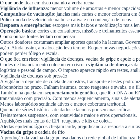
O que pode ficar em risco quando a verba recua
Vigilância de influenza
: menor volume de amostras e menor capacidad
Campanhas de vacinação
: janelas mais curtas e menor cobertura em 
Pólio
: queda de velocidade na busca ativa e na contenção de focos.
Resposta a emergências
: estoques mais baixos e mobilização mais len
Operação básica
: cortes em consultores, missões e treinamentos essenc
Como outras fontes tentam compensar
Outros doadores costumam ampliar aportes quando há lacunas. Govern
ação. Ainda assim, a realocação leva tempo. Requer novas negociaçõe
podem perder fôlego e escala.
O que fica em risco: vigilância de doenças, vacina da gripe e apoio a p
Cortes de financiamento colocam em risco a
vigilância de doenças
da 
logística e pessoal de campo. O impacto aparece rápido em testes, análi
Vigilância de doenças sob pressão
A vigilância depende de coleta de amostras, transporte e testes padro
laboratórios no prazo. Falham insumos, como reagentes e swabs, e a fil
Também há queda em
sequenciamento genético
, que lê o DNA ou RNA 
transmissão com precisão. Com menos sequenciamento, sinais de alert
Menos laboratórios sentinela ativos e menor cobertura territorial.
Quebra de séries históricas de dados e lacunas por semanas críticas.
Treinamentos suspensos, com rotatividade maior e erros operacionais.
Aquisições mais lentas de EPI, reagentes e kits de coleta.
Alertas epidemiológicos chegam tarde, prejudicando a resposta a surtos
Vacina da gripe
e cadeia de frio
A produção da vacina da gripe usa dados da rede global de influenza. E