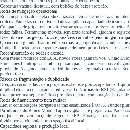
Maior desperdício de doses por falhas na cadeia de frio.
Cobertura vacinal desigual, com bolsões de baixa proteção.
Rotas de mitigação operacional
Replanejar rotas de coleta reduz atrasos e perdas de amostra. Contrato
críticos. Parcerias com universidades ampliam capacidade de teste e aná
Campanhas de gripe podem priorizar grupos de maior risco primeiro. Su
reduz falhas. Ferramentas móveis, sem texto sensível, ajudam o registr
Desdobramentos geopolíticos e possíveis caminhos para mitigar o impa
Quando um grande doador reduz verbas, a geopolítica da saúde se me
Outros financiadores ocupam espaço e definem prioridades. O risco é f
Reconfiguração de poder e agenda
Com menos recursos dos EUA, novos atores ganham voz. União Europei
Fundações filantrópicas também puxam pautas, como vacinas e diagnóst
gravidade. A agenda tende a refletir interesses regionais e setoriais. S
perdem foco.
Riscos de fragmentação e duplicidade
Doações carimbadas criam projetos isolados e prazos apertados. Equipes
duplicidade aumenta custos e reduz escala. Normas do
RSI
(Regulament
Cada programa segue métricas próprias e perde comparação. Países de
Rotas de financiamento para mitigar
Elevar contribuições obrigatórias traz estabilidade à OMS. Fundos plur
Pandemias
do Banco Mundial apoia vigilância e preparação. Parceri
conjuntas reduzem preço de reagentes e EPI. Finanças inovadoras, co
dívida por saúde pode abrir espaço fiscal local.
Capacidade regional e produção local