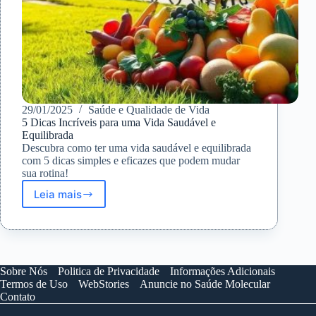
29/01/2025
Saúde e Qualidade de Vida
5 Dicas Incríveis para uma Vida Saudável e
Equilibrada
Descubra como ter uma vida saudável e equilibrada
com 5 dicas simples e eficazes que podem mudar
sua rotina!
Leia mais
5
Dicas
Incríveis
para
uma
Vida
Sobre Nós
Politica de Privacidade
Informações Adicionais
Saudável
Termos de Uso
WebStories
Anuncie no Saúde Molecular
e
Contato
Equilibrada