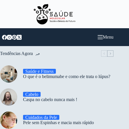
Pular
para
o
conteúdo
Menu
Tendências Agora
Saúde e Fitness
O que é o belimumabe e como ele trata o lúpus?
Cabelo
Caspa no cabelo nunca mais !
Cuidados da Pele
Pele sem Espinhas e macia mais rápido