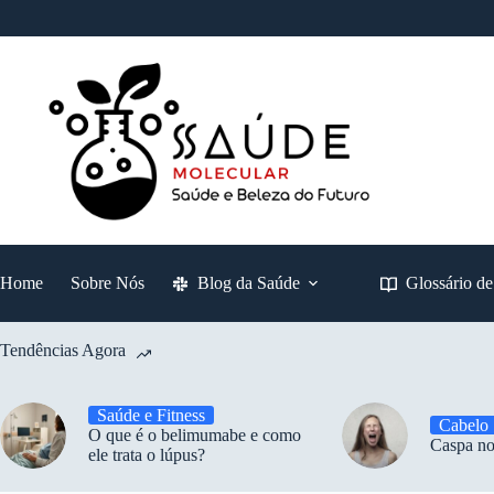
Pular
para
o
conteúdo
Home
Sobre Nós
Blog da Saúde
Glossário d
Tendências Agora
Saúde e Fitness
Cabelo
O que é o belimumabe e como
Caspa no
ele trata o lúpus?