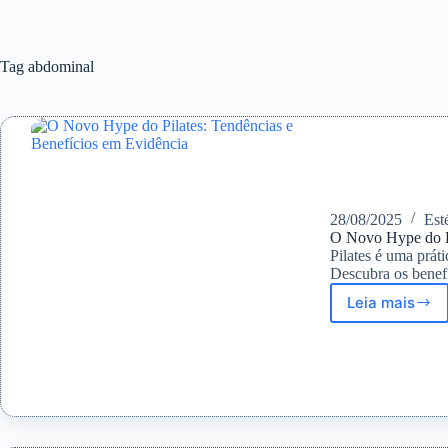
Tag
abdominal
28/08/2025
Est
O Novo Hype do Pi
Pilates é uma prát
Descubra os benef
Leia mais
O
Novo
Hype
do
Pilates:
Tendênc
e
Benefíc