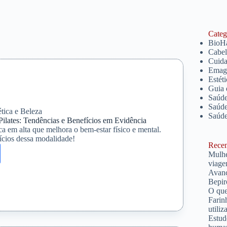
Catego
BioH
Cabe
Cuida
Emagr
Estét
Guia 
Saúde
Saúde
ética e Beleza
Saúd
lates: Tendências e Benefícios em Evidência
ica em alta que melhora o bem-estar físico e mental.
ícios dessa modalidade!
Recent
Mulhe
viage
Avanç
Bepir
O que
Farin
ias
utiliz
Estud
ios