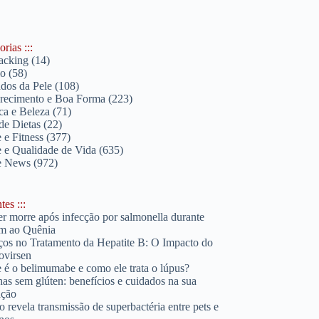
rias :::
acking
(14)
lo
(58)
dos da Pele
(108)
ecimento e Boa Forma
(223)
ica e Beleza
(71)
de Dietas
(22)
 e Fitness
(377)
 e Qualidade de Vida
(635)
e News
(972)
es :::
r morre após infecção por salmonella durante
m ao Quênia
os no Tratamento da Hepatite B: O Impacto do
ovirsen
 é o belimumabe e como ele trata o lúpus?
has sem glúten: benefícios e cuidados na sua
ação
o revela transmissão de superbactéria entre pets e