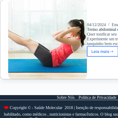
em
Evidênc
04/12/2024
Ema
Treino abdominal 
Quer tonificar seu
Experimente um tr
tanquinho bem es
Leia mais
Treino
abdomin
de
10
minutos
para
um
núcleo
forte
Sobre Nós
Politica de Privacidade
❤️
Copyright © - Saúde Molecular 2018 | Isenção de responsabilidad
habilitado, como médicos , nutricionistas e farmacêuticos. O blog