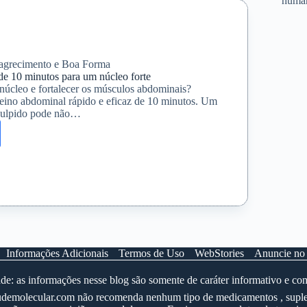
huma
ia
grecimento e Boa Forma
de 10 minutos para um núcleo forte
 núcleo e fortalecer os músculos abdominais?
eino abdominal rápido e eficaz de 10 minutos. Um
culpido pode não…
al
Informações Adicionais
Termos de Uso
WebStories
Anuncie no
e: as informações nesse blog são somente de caráter informativo e co
 saudemolecular.com não recomenda nenhum tipo de medicamentos , suple