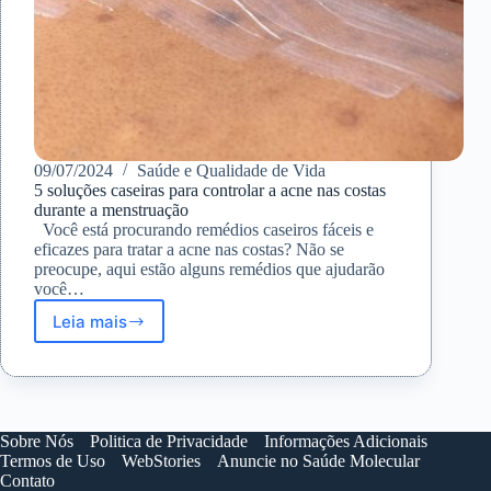
09/07/2024
Saúde e Qualidade de Vida
5 soluções caseiras para controlar a acne nas costas
durante a menstruação
Você está procurando remédios caseiros fáceis e
eficazes para tratar a acne nas costas? Não se
preocupe, aqui estão alguns remédios que ajudarão
você…
Leia mais
5
soluções
caseiras
para
controlar
a
Sobre Nós
Politica de Privacidade
Informações Adicionais
acne
Termos de Uso
WebStories
Anuncie no Saúde Molecular
nas
Contato