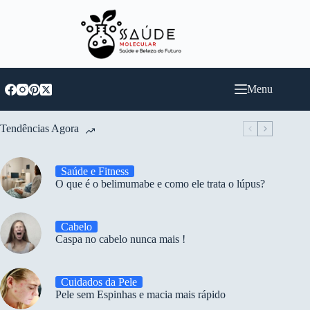
Pular
para
o
conteúdo
Menu
Tendências Agora
Saúde e Fitness
O que é o belimumabe e como ele trata o lúpus?
Cabelo
Caspa no cabelo nunca mais !
Cuidados da Pele
Pele sem Espinhas e macia mais rápido