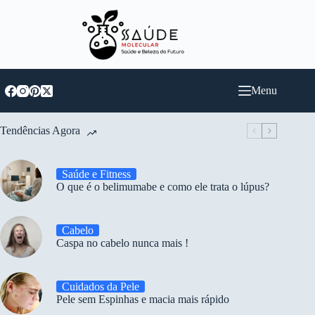
Pular
para
o
conteúdo
Menu
Tendências Agora
Saúde e Fitness
O que é o belimumabe e como ele trata o lúpus?
Cabelo
Caspa no cabelo nunca mais !
Cuidados da Pele
Pele sem Espinhas e macia mais rápido