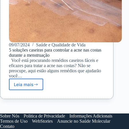
09/07/2024
Saúde e Qualidade de Vida
5 soluções caseiras para controlar a acne nas costas
durante a menstruação
Você está procurando remédios caseiros fáceis e
eficazes para tratar a acne nas costas? Não se
preocupe, aqui estão alguns remédios que ajudarão
você…
Leia mais
5
soluções
caseiras
para
controlar
a
Sobre Nós
Politica de Privacidade
Informações Adicionais
acne
Termos de Uso
WebStories
Anuncie no Saúde Molecular
nas
Contato