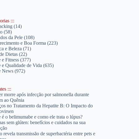
rias :::
acking
(14)
lo
(58)
dos da Pele
(108)
ecimento e Boa Forma
(223)
ica e Beleza
(71)
de Dietas
(22)
 e Fitness
(377)
 e Qualidade de Vida
(635)
e News
(972)
es :::
r morre após infecção por salmonella durante
m ao Quênia
os no Tratamento da Hepatite B: O Impacto do
ovirsen
 é o belimumabe e como ele trata o lúpus?
has sem glúten: benefícios e cuidados na sua
ação
o revela transmissão de superbactéria entre pets e