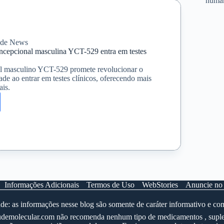
huma
o?
úde News
oncepcional masculina YCT-529 entra em testes
l masculino YCT-529 promete revolucionar o
dade ao entrar em testes clínicos, oferecendo mais
ais.
cepcional
na
Informações Adicionais
Termos de Uso
WebStories
Anuncie no
e: as informações nesse blog são somente de caráter informativo e co
 saudemolecular.com não recomenda nenhum tipo de medicamentos , suple