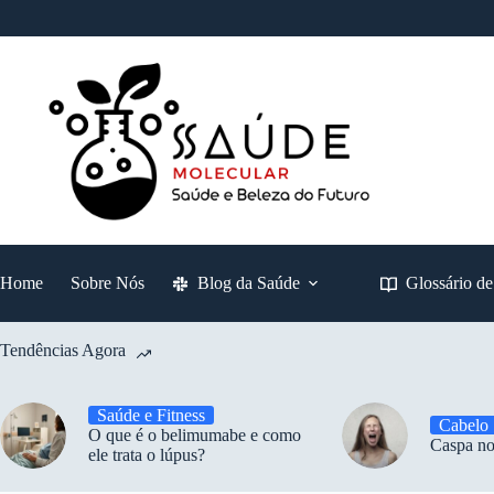
Pular
para
o
conteúdo
Home
Sobre Nós
Blog da Saúde
Glossário d
Tendências Agora
Saúde e Fitness
Cabelo
O que é o belimumabe e como
Caspa no
ele trata o lúpus?