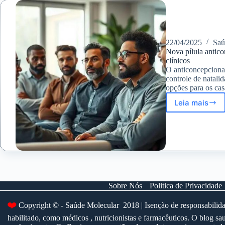
não
chegou
ao
mercad
22/04/2025
Sa
Nova pílula antic
clínicos
O anticoncepciona
controle de natali
opções para os cas
Leia mais
Nova
pílula
anticon
masculi
YCT-
529
entra
em
testes
Sobre Nós
Politica de Privacidade
clínicos
❤️
Copyright © - Saúde Molecular 2018 | Isenção de responsabilidad
habilitado, como médicos , nutricionistas e farmacêuticos. O blog