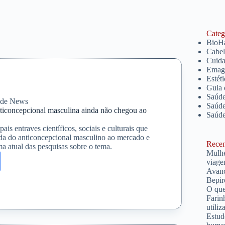
Catego
BioH
Cabe
Cuida
Emagr
Estét
Guia 
Saúde
úde News
Saúde
nticoncepcional masculina ainda não chegou ao
Saúd
ais entraves científicos, sociais e culturais que
ada do anticoncepcional masculino ao mercado e
Recent
a atual das pesquisas sobre o tema.
Mulhe
viage
Avanç
Bepir
O que
Farin
cepcional
utiliz
na
Estud