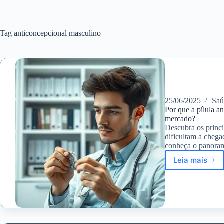
Tag
anticoncepcional masculino
25/06/2025
Sa
Por que a pílula a
mercado?
Descubra os princip
dificultam a cheg
conheça o panoram
Leia mais
Por
que
a
pílula
anticon
masculi
ainda