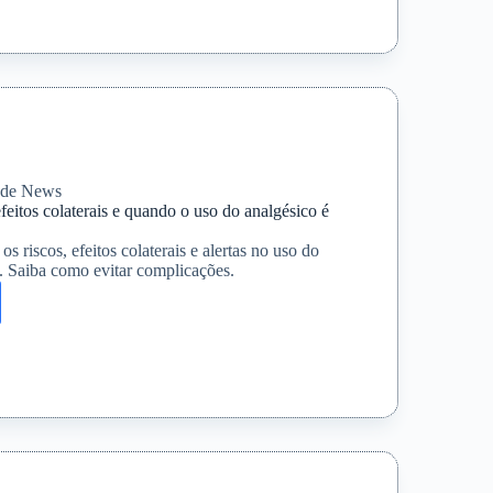
is
s
mento
úde News
efeitos colaterais e quando o uso do analgésico é
s riscos, efeitos colaterais e alertas no uso do
. Saiba como evitar complicações.
l:
is