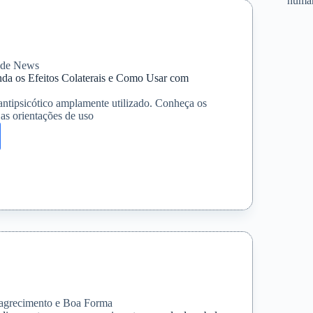
huma
ais
úde News
nda os Efeitos Colaterais e Como Usar com
antipsicótico amplamente utilizado. Conheça os
e as orientações de uso
dona:
a
ais
nça
grecimento e Boa Forma