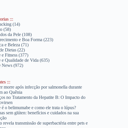
rias :::
acking
(14)
lo
(58)
dos da Pele
(108)
ecimento e Boa Forma
(223)
ica e Beleza
(71)
de Dietas
(22)
 e Fitness
(377)
 e Qualidade de Vida
(635)
e News
(972)
es :::
r morre após infecção por salmonella durante
m ao Quênia
os no Tratamento da Hepatite B: O Impacto do
ovirsen
 é o belimumabe e como ele trata o lúpus?
has sem glúten: benefícios e cuidados na sua
ação
o revela transmissão de superbactéria entre pets e