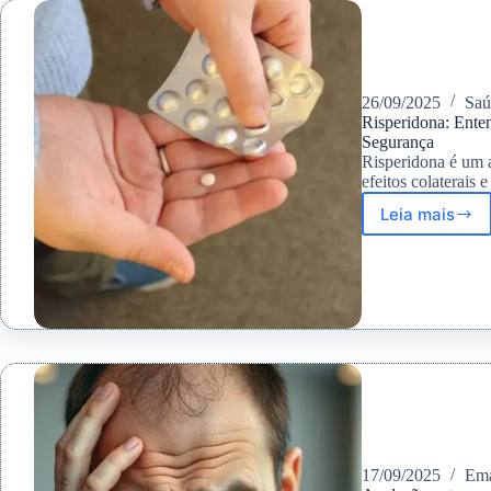
Seus
Efeitos
Colater
26/09/2025
Sa
Risperidona: Ente
Segurança
Risperidona é um 
efeitos colaterais 
Leia mais
Risperi
Entend
os
Efeitos
Colater
e
Como
Usar
com
Segura
17/09/2025
Ema