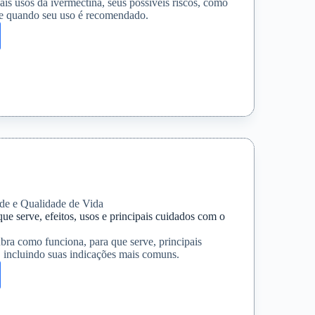
ais usos da ivermectina, seus possíveis riscos, como
e quando seu uso é recomendado.
tina:
ais
s
de e Qualidade de Vida
ue serve, efeitos, usos e principais cuidados com o
ra como funciona, para que serve, principais
s, incluindo suas indicações mais comuns.
ona: