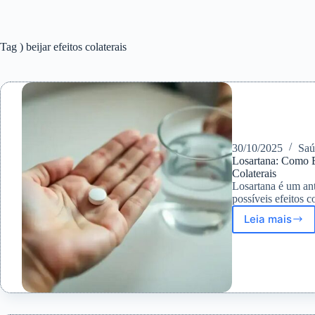
Tag
) beijar efeitos colaterais
30/10/2025
Saú
Losartana: Como E
Colaterais
Losartana é um ant
possíveis efeitos c
Leia mais
Losarta
Como
Esse
Anti-
Hiperte
Atua
e