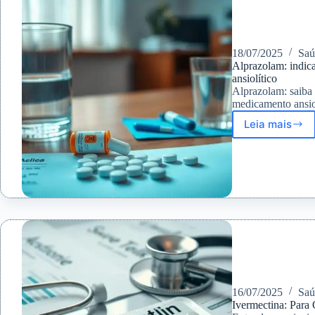
18/07/2025
Saú
Alprazolam: indica
ansiolítico
Alprazolam: saiba 
medicamento ansiol
Leia mais
Alprazo
indicaç
efeitos
colatera
e
cuidado
do
uso
do
ansiolít
16/07/2025
Saú
Ivermectina: Para 