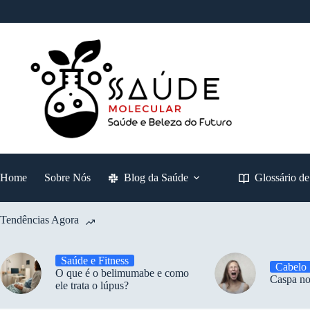
Pular
para
o
conteúdo
Home
Sobre Nós
Blog da Saúde
Glossário d
Tendências Agora
Saúde e Fitness
Cabelo
O que é o belimumabe e como
Caspa no
ele trata o lúpus?