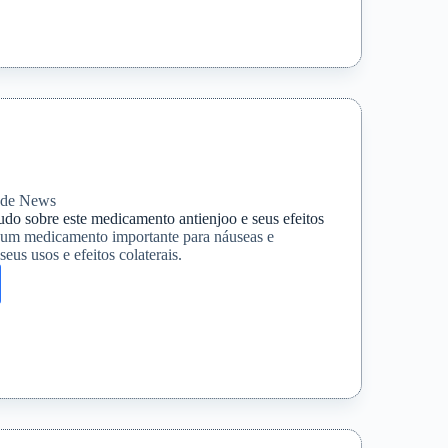
ais
nto
úde News
do sobre este medicamento antienjoo e seus efeitos
um medicamento importante para náuseas e
eus usos e efeitos colaterais.
pramida:
mento
oo