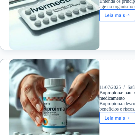
Entenda os princip
age no organismo 
Leia mais
Ivermec
Para
Que
Serve,
Efeitos
Colater
e
Cuidado
11/07/2025
Saú
Bupropiona: para q
medicamento
Bupropiona: descub
benefícios e risco
Leia mais
Bupropi
para
que