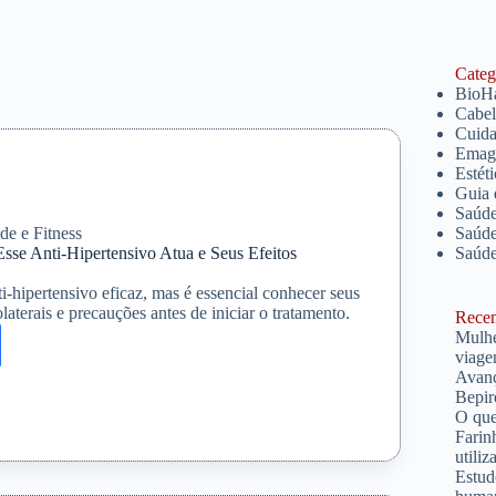
Catego
BioH
Cabe
Cuida
Emagr
Estét
Guia 
Saúde
de e Fitness
Saúde
sse Anti-Hipertensivo Atua e Seus Efeitos
Saúd
i-hipertensivo eficaz, mas é essencial conhecer seus
olaterais e precauções antes de iniciar o tratamento.
Recent
Mulhe
na:
viage
Avanç
Bepir
O que
Farin
nsivo
utiliz
Estud