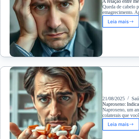
A relação entre m
Queda de cabelo p
emagrecimento. Ap
Leia mais
A
relação
entre
medica
para
emagre
e
queda
de
cabelo
21/08/2025
Sa
Naproxeno: Indicaç
Naproxeno, um anti
colaterais que voc
Leia mais
Naproxe
Indicaç
e