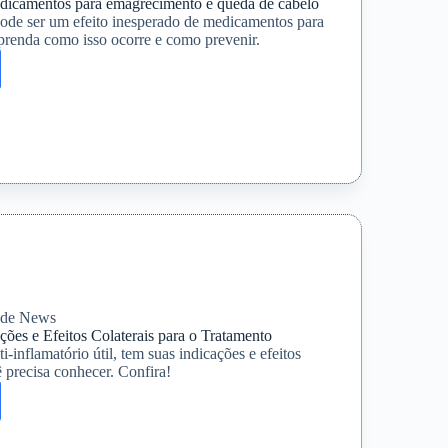
edicamentos para emagrecimento e queda de cabelo
ode ser um efeito inesperado de medicamentos para
renda como isso ocorre e como prevenir.
mentos
cimento
úde News
ões e Efeitos Colaterais para o Tratamento
-inflamatório útil, tem suas indicações e efeitos
ê precisa conhecer. Confira!
no:
ões